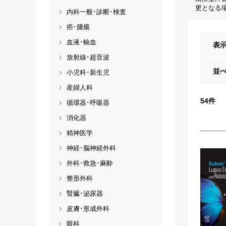
更となる
内科一般･診断･検査
癌･腫瘍
血液･輸血
表
放射線･超音波
並
小児科･新生児
産婦人科
54
件
循環器･呼吸器
消化器
精神医学
神経･脳神経外科
外科･救急･麻酔
整形外科
腎臓･泌尿器
皮膚･形成外科
眼科