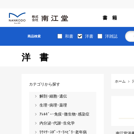
書 籍
和書
洋書
洋雑誌
商品検索
洋書
ホーム
カテゴリから探す
解剖･細胞･遺伝
生理･病理･薬理
ｱﾚﾙｷﾞｰ･免疫･微生物･感染症
内分泌･代謝･生化学
ﾘｳﾏﾁ･ｽﾎﾟｰﾂ･ﾘﾊﾋﾞﾘ･老年病
南江堂洋