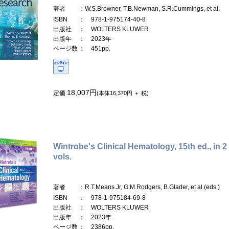
著者
：W.S.Browner, T.B.Newman, S.R.Cummings, et al.
ISBN
： 978-1-975174-40-8
出版社
： WOLTERS KLUWER
出版年
： 2023年
ページ数
： 451pp.
18,007円
定価
(本体16,370円 ＋ 税)
Wintrobe's Clinical Hematology, 15th ed., in 2
vols.
著者
：R.T.Means.Jr, G.M.Rodgers, B.Glader, et al.(eds.)
ISBN
： 978-1-975184-69-8
出版社
： WOLTERS KLUWER
出版年
： 2023年
ページ数
： 2386pp.