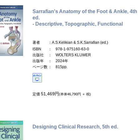
Sarrafian's Anatomy of the Foot & Ankle, 4th
ed.
- Descriptive, Topographic, Functional
著者
：A.S.Kelikian & S.K.Sarrafian (ed.)
ISBN
： 978-1-975160-63-0
出版社
： WOLTERS KLUWER
出版年
： 2024年
ページ数
： 815pp.
51,469円
定価
(本体46,790円 ＋ 税)
Designing Clinical Research, 5th ed.