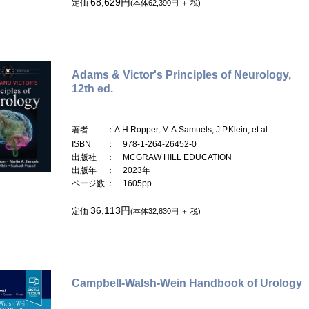
68,629円
定価
(本体62,390円 ＋ 税)
Adams & Victor's Principles of Neurology,
12th ed.
著者
：A.H.Ropper, M.A.Samuels, J.P.Klein, et al.
ISBN
： 978-1-264-26452-0
出版社
： MCGRAW HILL EDUCATION
出版年
： 2023年
ページ数
： 1605pp.
36,113円
定価
(本体32,830円 ＋ 税)
Campbell-Walsh-Wein Handbook of Urology