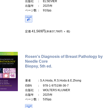
出版社
： ELSEVIER
出版年
： 2025年
ページ数
： 910pp.
41,569円
定価
(本体37,790円 ＋ 税)
Rosen's Diagnosis of Breast Pathology by
Needle Core
Biopsy, 5th ed.
著者
：S.A.Hoda, R.S.Hoda & E.Zhong
ISBN
： 978-1-975198-36-7
出版社
： WOLTERS KLUWER
出版年
： 2025年
ページ数
： 535pp.