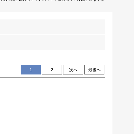
1
2
次へ
最後へ