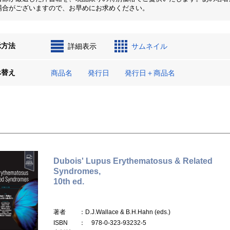
場合がございますので、お早めにお求めください。
示方法
詳細表示
サムネイル
べ替え
商品名
発行日
発行日＋商品名
Dubois' Lupus Erythematosus & Related
Syndromes,
10th ed.
著者
：D.J.Wallace & B.H.Hahn (eds.)
ISBN
： 978-0-323-93232-5