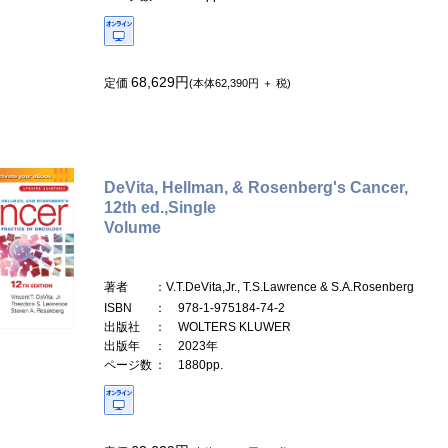
68,629円
定価
(本体62,390円 ＋ 税)
DeVita, Hellman, & Rosenberg's Cancer,
12th ed.,Single
Volume
著者
：V.T.DeVita,Jr., T.S.Lawrence & S.A.Rosenberg
ISBN
： 978-1-975184-74-2
出版社
： WOLTERS KLUWER
出版年
： 2023年
ページ数
： 1880pp.