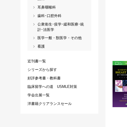
耳鼻咽喉科
歯科･口腔外科
公衆衛生･疫学･緩和医療･統
計･法医学
医学一般・獣医学・その他
看護
近刊書一覧
シリーズから探す
好評参考書・教科書
臨床留学への道 USMLE対策
学会出展一覧
洋書籍クリアランスセール