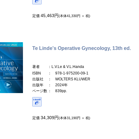
45,463円
定価
(本体41,330円 ＋ 税)
Te Linde's Operative Gynecology, 13th ed.
著者
：L.V.Le & V.L.Handa
ISBN
： 978-1-975200-09-1
出版社
： WOLTERS KLUWER
出版年
： 2024年
ページ数
： 839pp.
34,309円
定価
(本体31,190円 ＋ 税)