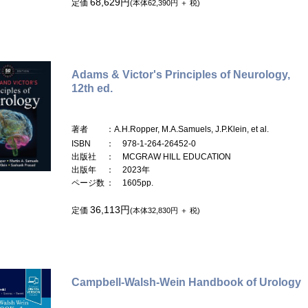
68,629円
定価
(本体62,390円 ＋ 税)
Adams & Victor's Principles of Neurology,
12th ed.
著者
：A.H.Ropper, M.A.Samuels, J.P.Klein, et al.
ISBN
： 978-1-264-26452-0
出版社
： MCGRAW HILL EDUCATION
出版年
： 2023年
ページ数
： 1605pp.
36,113円
定価
(本体32,830円 ＋ 税)
Campbell-Walsh-Wein Handbook of Urology