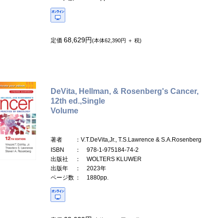
68,629円
定価
(本体62,390円 ＋ 税)
DeVita, Hellman, & Rosenberg's Cancer,
12th ed.,Single
Volume
著者
：V.T.DeVita,Jr., T.S.Lawrence & S.A.Rosenberg
ISBN
： 978-1-975184-74-2
出版社
： WOLTERS KLUWER
出版年
： 2023年
ページ数
： 1880pp.