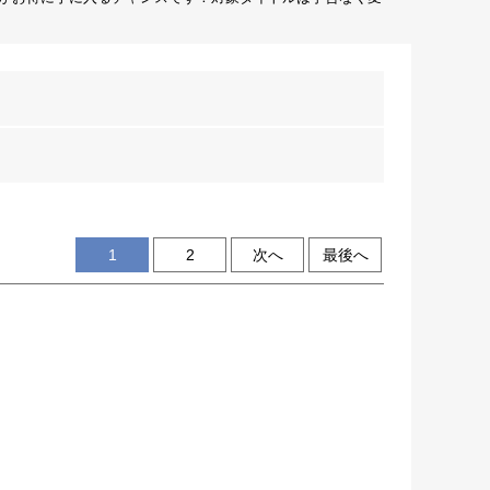
1
2
次へ
最後へ