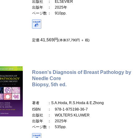
出版社
： ELSEVIER
出版年
： 2025年
ページ数
： 910pp.
41,569円
定価
(本体37,790円 ＋ 税)
Rosen's Diagnosis of Breast Pathology by
Needle Core
Biopsy, 5th ed.
著者
：S.A.Hoda, R.S.Hoda & E.Zhong
ISBN
： 978-1-975198-36-7
出版社
： WOLTERS KLUWER
出版年
： 2025年
ページ数
： 535pp.