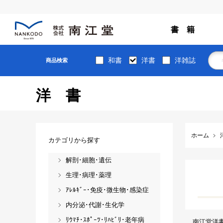
書 籍
和書
洋書
洋雑誌
商品検索
洋書
ホーム
カテゴリから探す
解剖･細胞･遺伝
生理･病理･薬理
ｱﾚﾙｷﾞｰ･免疫･微生物･感染症
内分泌･代謝･生化学
ﾘｳﾏﾁ･ｽﾎﾟｰﾂ･ﾘﾊﾋﾞﾘ･老年病
南江堂洋