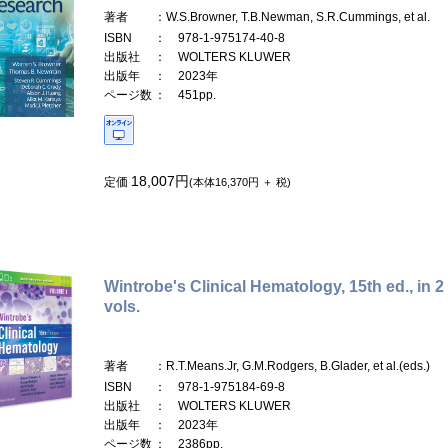
著者
：W.S.Browner, T.B.Newman, S.R.Cummings, et al.
ISBN
： 978-1-975174-40-8
出版社
： WOLTERS KLUWER
出版年
： 2023年
ページ数
： 451pp.
18,007円
定価
(本体16,370円 ＋ 税)
Wintrobe's Clinical Hematology, 15th ed., in 2
vols.
著者
：R.T.Means.Jr, G.M.Rodgers, B.Glader, et al.(eds.)
ISBN
： 978-1-975184-69-8
出版社
： WOLTERS KLUWER
出版年
： 2023年
ページ数
： 2386pp.