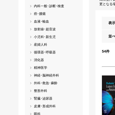
更となる
内科一般･診断･検査
癌･腫瘍
血液･輸血
表
放射線･超音波
並
小児科･新生児
産婦人科
54
件
循環器･呼吸器
消化器
精神医学
神経･脳神経外科
外科･救急･麻酔
整形外科
腎臓･泌尿器
皮膚･形成外科
眼科