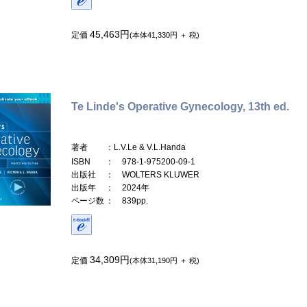
45,463円
定価
(本体41,330円 ＋ 税)
Te Linde's Operative Gynecology, 13th ed.
著者
：L.V.Le & V.L.Handa
ISBN
： 978-1-975200-09-1
出版社
： WOLTERS KLUWER
出版年
： 2024年
ページ数
： 839pp.
34,309円
定価
(本体31,190円 ＋ 税)