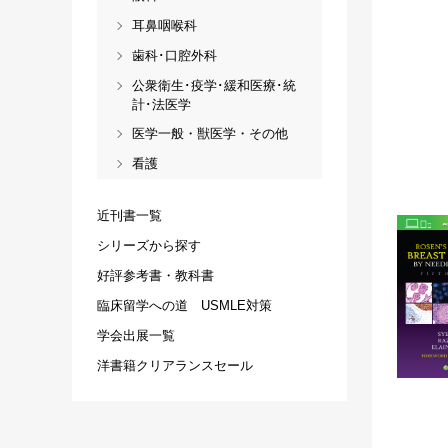
耳鼻咽喉科
歯科･口腔外科
公衆衛生･疫学･緩和医療･統
計･法医学
医学一般・獣医学・その他
看護
近刊書一覧
シリーズから探す
好評参考書・教科書
臨床留学への道 USMLE対策
学会出展一覧
洋書籍クリアランスセール