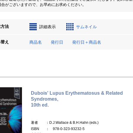
場合がございますので、お早めにお求めください。
示方法
詳細表示
サムネイル
べ替え
商品名
発行日
発行日＋商品名
Dubois' Lupus Erythematosus & Related
Syndromes,
10th ed.
著者
：D.J.Wallace & B.H.Hahn (eds.)
ISBN
： 978-0-323-93232-5