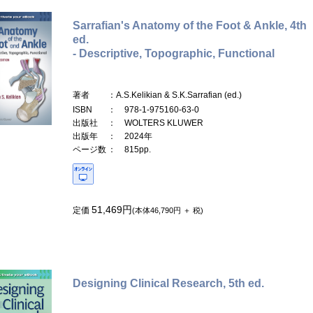
Sarrafian's Anatomy of the Foot & Ankle, 4th
ed.
- Descriptive, Topographic, Functional
著者
：A.S.Kelikian & S.K.Sarrafian (ed.)
ISBN
： 978-1-975160-63-0
出版社
： WOLTERS KLUWER
出版年
： 2024年
ページ数
： 815pp.
51,469円
定価
(本体46,790円 ＋ 税)
Designing Clinical Research, 5th ed.