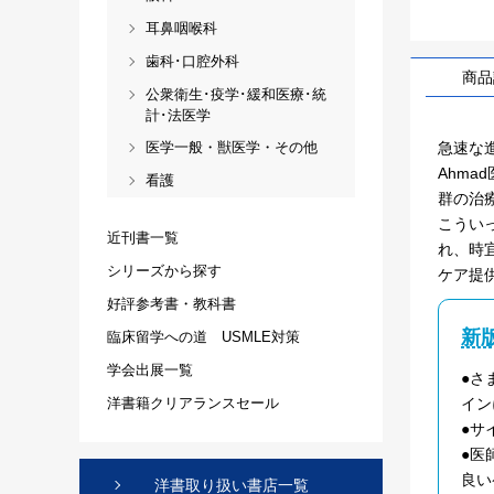
耳鼻咽喉科
歯科･口腔外科
商品
公衆衛生･疫学･緩和医療･統
計･法医学
急速な進
医学一般・獣医学・その他
Ahm
看護
群の治
こうい
近刊書一覧
れ、時
シリーズから探す
ケア提
好評参考書・教科書
新
臨床留学への道 USMLE対策
学会出展一覧
●さ
イン
洋書籍クリアランスセール
●サ
●医
良い
洋書取り扱い書店一覧