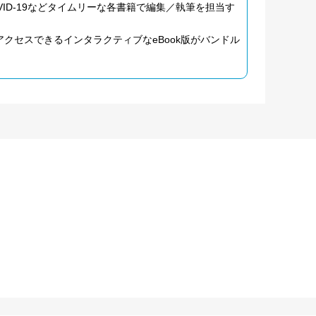
用大麻やCOVID-19などタイムリーな各書籍で編集／執筆を担当す
クセスできるインタラクティブなeBook版がバンドル