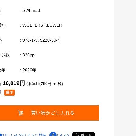
者
: S.Ahmad
版社
: WOLTERS KLUWER
N
: 978-1-975220-59-4
ージ数
: 326pp.
版年
: 2026年
16,819円
価
(本体15,290円 ＋ 税)
庫
ほしいものリストに登録
いいね