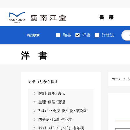
書 籍
和書
洋書
洋雑誌
商品検索
洋書
ホーム
カテゴリから探す
解剖･細胞･遺伝
生理･病理･薬理
ｱﾚﾙｷﾞｰ･免疫･微生物･感染症
内分泌･代謝･生化学
ﾘｳﾏﾁ･ｽﾎﾟｰﾂ･ﾘﾊﾋﾞﾘ･老年病