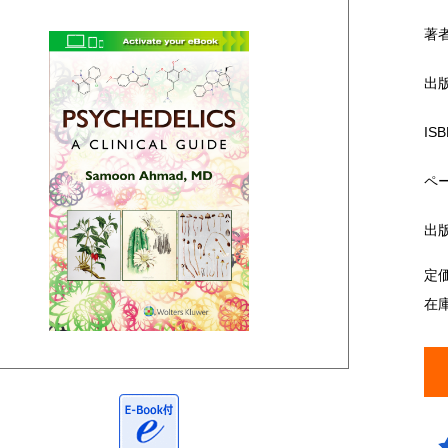
著
出
ISB
ペ
出
定
在