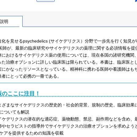
説明
化を見せるpsychedelics (サイケデリクス）分野で一歩先を行く知
ad医師が、最新の臨床研究やサイケデリクスの薬理に関する必須情報を
療におけるサイケデリクス薬の使用については、現在各国の諸研究機関
った治療オプションに詳しい臨床医は限られている。本書は、臨床医と
宜にかなったリソースとなっている。精神科に携わる医師や看護師はも
供者にとって必携の一冊である。
版のここに注目！
まざまなサイケデリクスの歴史的・社会的背景、規制の歴史、臨床効果
についても解説
イケデリクスの潜在的な適応症、薬物動態、禁忌、副作用などを含め、
師やセラピストの指導外でサイケデリクスの治療オプションを求めよう
ケアを提供するための知識を収載