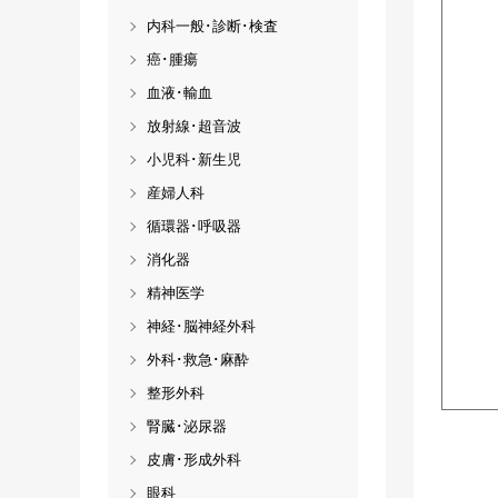
内科一般･診断･検査
癌･腫瘍
血液･輸血
放射線･超音波
小児科･新生児
産婦人科
循環器･呼吸器
消化器
精神医学
神経･脳神経外科
外科･救急･麻酔
整形外科
腎臓･泌尿器
皮膚･形成外科
眼科