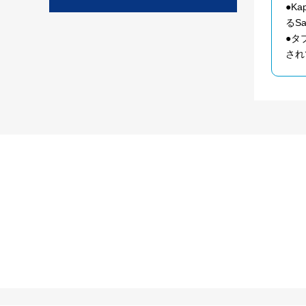
●K
るS
●タ
され