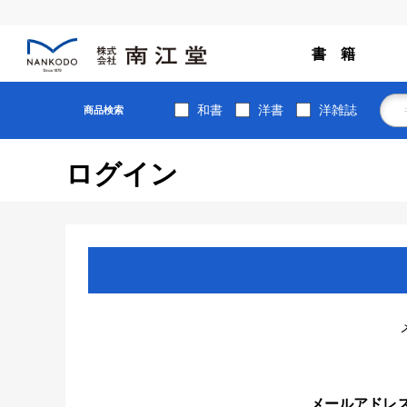
書 籍
和書
洋書
洋雑誌
商品検索
ログイン
メールアドレ