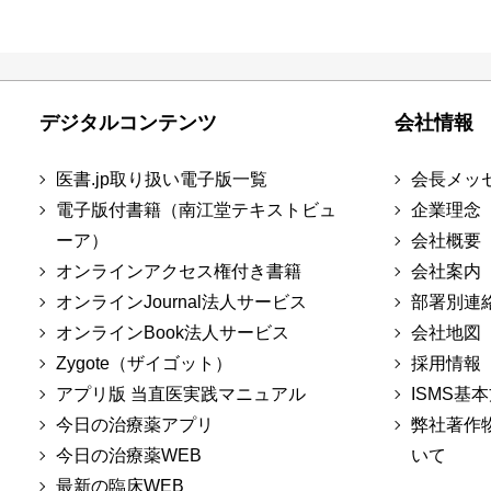
デジタルコンテンツ
会社情報
医書.jp取り扱い電子版一覧
会長メッ
電子版付書籍（南江堂テキストビュ
企業理念
ーア）
会社概要
オンラインアクセス権付き書籍
会社案内
オンラインJournal法人サービス
部署別連
オンラインBook法人サービス
会社地図
Zygote（ザイゴット）
採用情報
アプリ版 当直医実践マニュアル
ISMS基
今日の治療薬アプリ
弊社著作
今日の治療薬WEB
いて
最新の臨床WEB