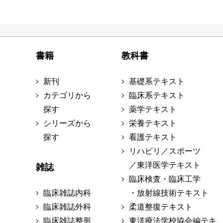
書籍
教科書
新刊
基礎系テキスト
カテゴリから
臨床系テキスト
探す
薬学テキスト
シリーズから
栄養テキスト
探す
看護テキスト
リハビリ／スポーツ
／東洋医学テキスト
雑誌
臨床検査・臨床工学
臨床雑誌内科
・放射線技術テキスト
臨床雑誌外科
柔道整復テキスト
臨床雑誌整形
東洋療法学校協会編テキ