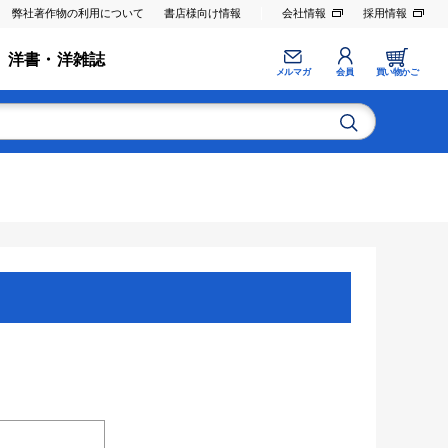
弊社著作物の利用について
書店様向け情報
会社情報
採用情報
洋書・洋雑誌
メルマガ
会員
買い物かご
。