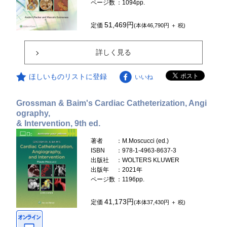
ページ数
：1094pp.
51,469円
定価
(本体46,790円 ＋ 税)
詳しく見る
ほしいものリストに登録
いいね
Grossman & Baim's Cardiac Catheterization, Angi
ography,
& Intervention, 9th ed.
著者
：M.Moscucci (ed.)
ISBN
：978-1-4963-8637-3
出版社
：WOLTERS KLUWER
出版年
：2021年
ページ数
：1196pp.
41,173円
定価
(本体37,430円 ＋ 税)