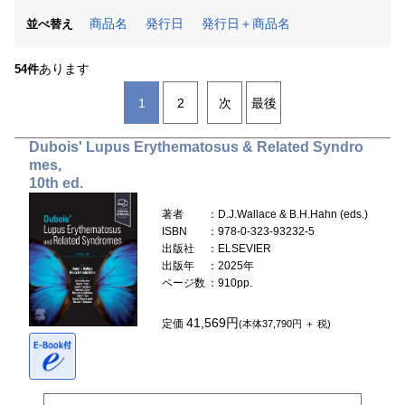
商品名
発行日
発行日＋商品名
並べ替え
あります
54件
1
2
次
最後
Dubois' Lupus Erythematosus & Related Syndro
mes,
10th ed.
著者
：D.J.Wallace & B.H.Hahn (eds.)
ISBN
：978-0-323-93232-5
出版社
：ELSEVIER
出版年
：2025年
ページ数
：910pp.
41,569円
定価
(本体37,790円 ＋ 税)