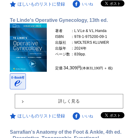
ほしいものリストに登録
いいね
Te Linde's Operative Gynecology, 13th ed.
著者
：L.V.Le & V.L.Handa
ISBN
：978-1-975200-09-1
出版社
：WOLTERS KLUWER
出版年
：2024年
ページ数
：839pp.
34,309円
定価
(本体31,190円 ＋ 税)
詳しく見る
ほしいものリストに登録
いいね
Sarrafian's Anatomy of the Foot & Ankle, 4th ed.