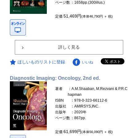
ページ数
：1658pp.(300illus.)
51,469円
定価
(本体46,790円 ＋ 税)
詳しく見る
ほしいものリストに登録
いいね
Diagnostic Imaging: Oncology, 2nd ed.
著者
：A.M.Shaaban, M.Rezvani & P.R.C
hapman
ISBN
：978-0-323-66112-6
出版社
：AMIRSYS,INC.
出版年
：2020年
ページ数
：867pp.
61,699円
定価
(本体56,090円 ＋ 税)