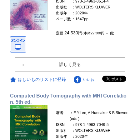
ISBN
：978-1-4963-8614-4
出版社
：WOLTERS KLUWER
出版年
：2020年
ページ数
：1647pp.
24,530円
定価
(本体22,300円 ＋ 税)
詳しく見る
ほしいものリストに登録
いいね
Computed Body Tomography with MRI Correlatio
n, 5th ed.
著者
：E.Y.Lee, A.Hunsaker & B.Siewert
(eds.)
ISBN
：978-1-4963-7049-5
出版社
：WOLTERS KLUWER
出版年
：2020年