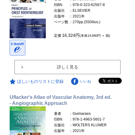
ISBN
：978-0-323-62567-8
出版社
：ELSEVIER
出版年
：2021年
ページ数
：270pp.(550illus.)
16,324円
定価
(本体14,840円 ＋ 税)
詳しく見る
ほしいものリストに登録
いいね
Uflacker's Atlas of Vascular Anatomy, 3rd ed.
- Angiographic Approach
著者
：Guimaraes
ISBN
：978-1-4963-5601-7
出版社
：WOLTERS KLUWER
出版年
：2021年