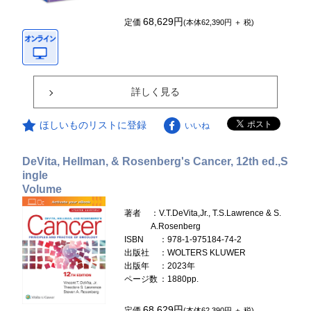
68,629円
定価
(本体62,390円 ＋ 税)
詳しく見る
ほしいものリストに登録
いいね
DeVita, Hellman, & Rosenberg's Cancer, 12th ed.,S
ingle
Volume
著者
：V.T.DeVita,Jr., T.S.Lawrence & S.
A.Rosenberg
ISBN
：978-1-975184-74-2
出版社
：WOLTERS KLUWER
出版年
：2023年
ページ数
：1880pp.
68,629円
定価
(本体62,390円 ＋ 税)