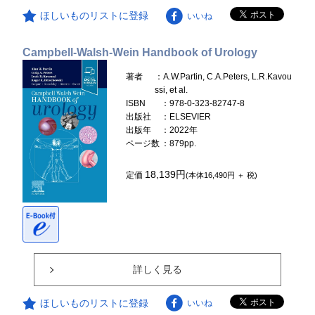
ほしいものリストに登録
いいね
Campbell-Walsh-Wein Handbook of Urology
著者
：A.W.Partin, C.A.Peters, L.R.Kavou
ssi, et al.
ISBN
：978-0-323-82747-8
出版社
：ELSEVIER
出版年
：2022年
ページ数
：879pp.
18,139円
定価
(本体16,490円 ＋ 税)
詳しく見る
ほしいものリストに登録
いいね