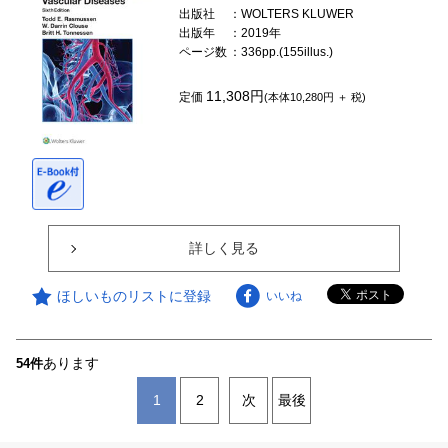
出版社
：WOLTERS KLUWER
出版年
：2019年
ページ数
：336pp.(155illus.)
11,308円
定価
(本体10,280円 ＋ 税)
詳しく見る
ほしいものリストに登録
いいね
あります
54件
1
2
次
最後