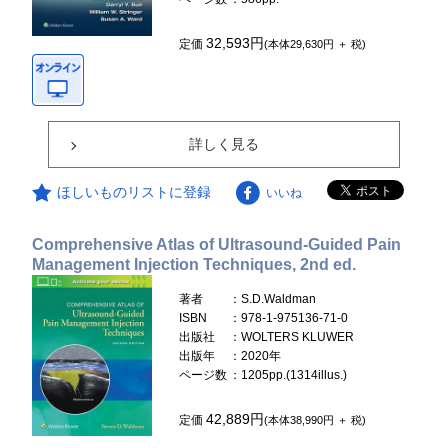
32,593円
定価
(本体29,630円 ＋ 税)
詳しく見る
ほしいものリストに登録
いいね
Comprehensive Atlas of Ultrasound-Guided Pain
Management Injection Techniques, 2nd ed.
著者
：S.D.Waldman
ISBN
：978-1-975136-71-0
出版社
：WOLTERS KLUWER
出版年
：2020年
ページ数
：1205pp.(1314illus.)
42,889円
定価
(本体38,990円 ＋ 税)