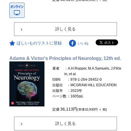
詳しく見る
ほしいものリストに登録
いいね
Adams & Victor's Principles of Neurology, 12th ed.
著者
：A.H.Ropper, M.A.Samuels, J.P.Kle
in, et al.
ISBN
：978-1-264-26452-0
出版社
：MCGRAW HILL EDUCATION
出版年
：2023年
ページ数
：1605pp.
36,113円
定価
(本体32,830円 ＋ 税)
詳しく見る