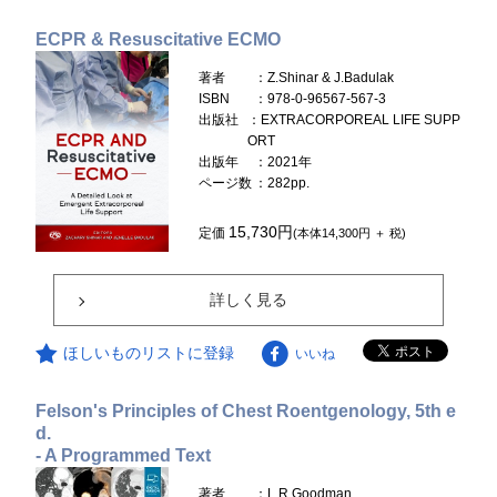
ECPR & Resuscitative ECMO
著者
：Z.Shinar & J.Badulak
ISBN
：978-0-96567-567-3
出版社
：EXTRACORPOREAL LIFE SUPP
ORT
出版年
：2021年
ページ数
：282pp.
15,730円
定価
(本体14,300円 ＋ 税)
詳しく見る
ほしいものリストに登録
いいね
Felson's Principles of Chest Roentgenology, 5th e
d.
- A Programmed Text
著者
：L.R.Goodman