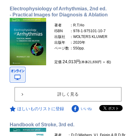
Electrophysiology of Arrhythmias, 2nd ed.
- Practical Images for Diagnosis & Ablation
著者
：R.T.Ho
ISBN
：978-1-975101-10-7
出版社
：WOLTERS KLUWER
出版年
：2020年
ページ数
：550pp.
24,013円
定価
(本体21,830円 ＋ 税)
詳しく見る
ほしいものリストに登録
いいね
Handbook of Stroke, 3rd ed.
著者
：D.O.Wiebers, V.L.Feigin & R.D.Br