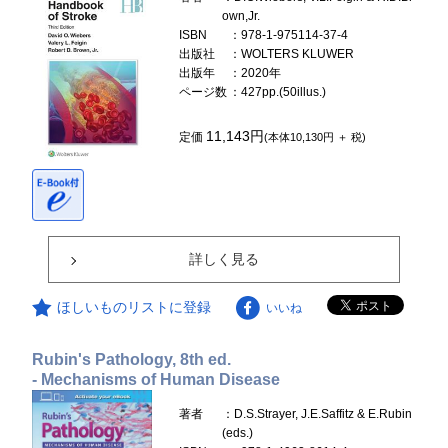
own,Jr.
ISBN
：978-1-975114-37-4
出版社
：WOLTERS KLUWER
出版年
：2020年
ページ数
：427pp.(50illus.)
11,143円
定価
(本体10,130円 ＋ 税)
詳しく見る
ほしいものリストに登録
いいね
Rubin's Pathology, 8th ed.
- Mechanisms of Human Disease
著者
：D.S.Strayer, J.E.Saffitz & E.Rubin
(eds.)