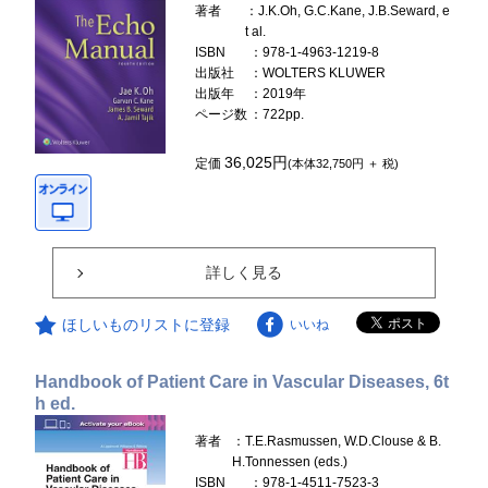
著者
：J.K.Oh, G.C.Kane, J.B.Seward, e
t al.
ISBN
：978-1-4963-1219-8
出版社
：WOLTERS KLUWER
出版年
：2019年
ページ数
：722pp.
36,025円
定価
(本体32,750円 ＋ 税)
詳しく見る
ほしいものリストに登録
いいね
Handbook of Patient Care in Vascular Diseases, 6t
h ed.
著者
：T.E.Rasmussen, W.D.Clouse & B.
H.Tonnessen (eds.)
ISBN
：978-1-4511-7523-3