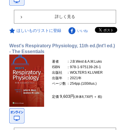
詳しく見る
ほしいものリストに登録
いいね
West's Respiratory Physiology, 11th ed.(Int'l ed.)
- The Essentials
著者
：J.B.West & A.M.Luks
ISBN
：978-1-975139-26-1
出版社
：WOLTERS KLUWER
出版年
：2021年
ページ数
：254pp.(100illus.)
9,603円
定価
(本体8,730円 ＋ 税)