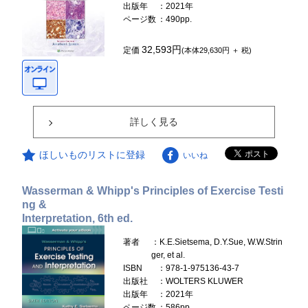
出版年
：2021年
ページ数
：490pp.
32,593円
定価
(本体29,630円 ＋ 税)
詳しく見る
ほしいものリストに登録
いいね
Wasserman & Whipp's Principles of Exercise Testi
ng &
Interpretation, 6th ed.
著者
：K.E.Sietsema, D.Y.Sue, W.W.Strin
ger, et al.
ISBN
：978-1-975136-43-7
出版社
：WOLTERS KLUWER
出版年
：2021年
ページ数
：586pp.