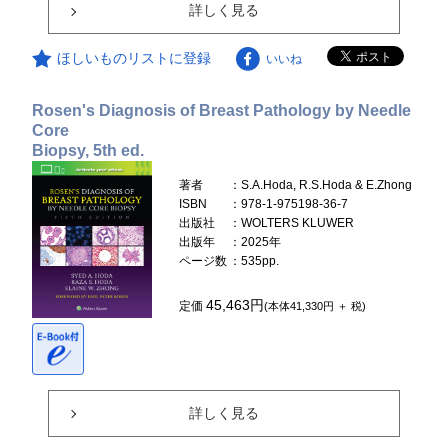
詳しく見る
ほしいものリストに登録
いいね
Rosen's Diagnosis of Breast Pathology by Needle
Core
Biopsy, 5th ed.
著者
：S.A.Hoda, R.S.Hoda & E.Zhong
ISBN
：978-1-975198-36-7
出版社
：WOLTERS KLUWER
出版年
：2025年
ページ数
：535pp.
45,463円
定価
(本体41,330円 ＋ 税)
詳しく見る