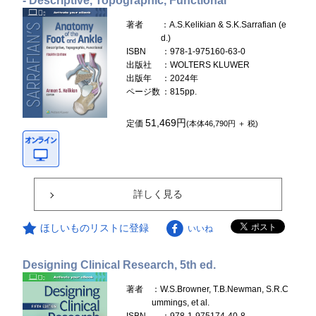
- Descriptive, Topographic, Functional
著者
：A.S.Kelikian & S.K.Sarrafian (e
d.)
ISBN
：978-1-975160-63-0
出版社
：WOLTERS KLUWER
出版年
：2024年
ページ数
：815pp.
51,469円
定価
(本体46,790円 ＋ 税)
詳しく見る
ほしいものリストに登録
いいね
Designing Clinical Research, 5th ed.
著者
：W.S.Browner, T.B.Newman, S.R.C
ummings, et al.