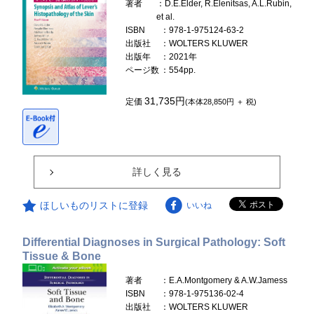
著者
：D.E.Elder, R.Elenitsas, A.L.Rubin,
et al.
ISBN
：978-1-975124-63-2
出版社
：WOLTERS KLUWER
出版年
：2021年
ページ数
：554pp.
31,735円
定価
(本体28,850円 ＋ 税)
詳しく見る
ほしいものリストに登録
いいね
Differential Diagnoses in Surgical Pathology: Soft
Tissue & Bone
著者
：E.A.Montgomery & A.W.Jamess
ISBN
：978-1-975136-02-4
出版社
：WOLTERS KLUWER