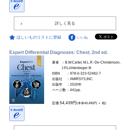
詳しく見る
ほしいものリストに登録
いいね
Expert Differential Diagnoses: Chest, 2nd ed.
著者
：B.W.Carter, M.L.R.-De-Christenson,
J.P.Lichtenbeger III
ISBN
：978-0-323-52482-7
出版社
：AMIRSYS,INC.
出版年
：2020年
ページ数
：441pp.
54,439円
定価
(本体49,490円 ＋ 税)