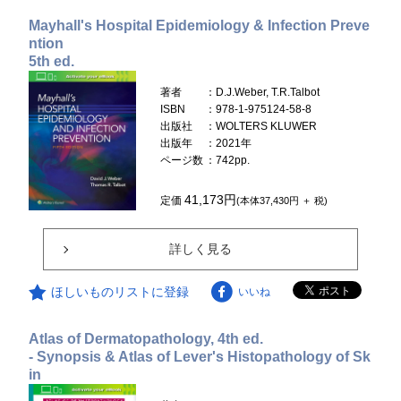
Mayhall's Hospital Epidemiology & Infection Preve
ntion
5th ed.
著者
：D.J.Weber, T.R.Talbot
ISBN
：978-1-975124-58-8
出版社
：WOLTERS KLUWER
出版年
：2021年
ページ数
：742pp.
41,173円
定価
(本体37,430円 ＋ 税)
詳しく見る
ほしいものリストに登録
いいね
Atlas of Dermatopathology, 4th ed.
- Synopsis & Atlas of Lever's Histopathology of Sk
in