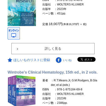
ISBN
：978-1-975174-40-8
出版社
：WOLTERS KLUWER
出版年
：2023年
ページ数
：451pp.
18,007円
定価
(本体16,370円 ＋ 税)
詳しく見る
ほしいものリストに登録
いいね
Wintrobe's Clinical Hematology, 15th ed., in 2 vols.
著者
：R.T.Means.Jr, G.M.Rodgers, B.Gla
der, et al.(eds.)
ISBN
：978-1-975184-69-8
出版社
：WOLTERS KLUWER
出版年
：2023年
ページ数
：2386pp.