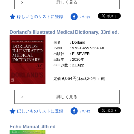
詳しく見る
ほしいものリストに登録
いいね
Dorland's Illustrated Medical Dictionary, 33rd ed.
著者
：Dorland
ISBN
：978-1-4557-5643-8
出版社
：ELSEVIER
出版年
：2020年
ページ数
：2116pp.
9,064円
定価
(本体8,240円 ＋ 税)
詳しく見る
ほしいものリストに登録
いいね
Echo Manual, 4th ed.