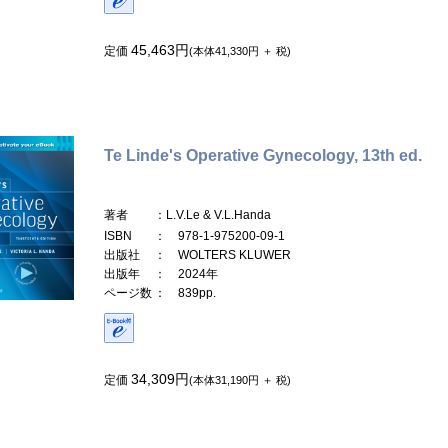
45,463円
定価
(本体41,330円 ＋ 税)
Te Linde's Operative Gynecology, 13th ed.
著者
：L.V.Le & V.L.Handa
ISBN
： 978-1-975200-09-1
出版社
： WOLTERS KLUWER
出版年
： 2024年
ページ数
： 839pp.
34,309円
定価
(本体31,190円 ＋ 税)