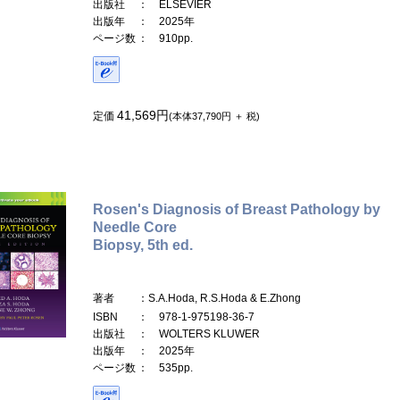
出版社
： ELSEVIER
出版年
： 2025年
ページ数
： 910pp.
41,569円
定価
(本体37,790円 ＋ 税)
Rosen's Diagnosis of Breast Pathology by
Needle Core
Biopsy, 5th ed.
著者
：S.A.Hoda, R.S.Hoda & E.Zhong
ISBN
： 978-1-975198-36-7
出版社
： WOLTERS KLUWER
出版年
： 2025年
ページ数
： 535pp.