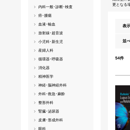
更となる
内科一般･診断･検査
癌･腫瘍
血液･輸血
表
放射線･超音波
並
小児科･新生児
産婦人科
54
件
循環器･呼吸器
消化器
精神医学
神経･脳神経外科
外科･救急･麻酔
整形外科
腎臓･泌尿器
皮膚･形成外科
眼科