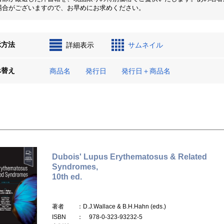
場合がございますので、お早めにお求めください。
示方法
詳細表示
サムネイル
べ替え
商品名
発行日
発行日＋商品名
Dubois' Lupus Erythematosus & Related
Syndromes,
10th ed.
著者
：D.J.Wallace & B.H.Hahn (eds.)
ISBN
： 978-0-323-93232-5