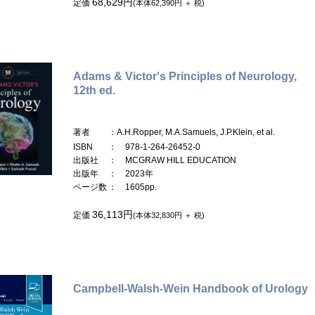
68,629円
定価
(本体62,390円 ＋ 税)
Adams & Victor's Principles of Neurology,
12th ed.
著者
：A.H.Ropper, M.A.Samuels, J.P.Klein, et al.
ISBN
： 978-1-264-26452-0
出版社
： MCGRAW HILL EDUCATION
出版年
： 2023年
ページ数
： 1605pp.
36,113円
定価
(本体32,830円 ＋ 税)
Campbell-Walsh-Wein Handbook of Urology