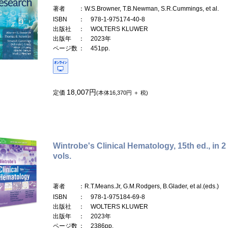
著者
：W.S.Browner, T.B.Newman, S.R.Cummings, et al.
ISBN
： 978-1-975174-40-8
出版社
： WOLTERS KLUWER
出版年
： 2023年
ページ数
： 451pp.
18,007円
定価
(本体16,370円 ＋ 税)
Wintrobe's Clinical Hematology, 15th ed., in 2
vols.
著者
：R.T.Means.Jr, G.M.Rodgers, B.Glader, et al.(eds.)
ISBN
： 978-1-975184-69-8
出版社
： WOLTERS KLUWER
出版年
： 2023年
ページ数
： 2386pp.