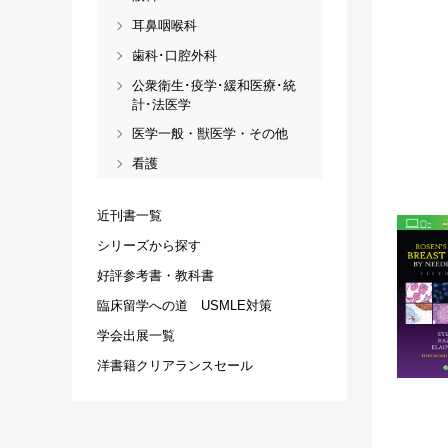
耳鼻咽喉科
歯科･口腔外科
公衆衛生･疫学･緩和医療･統
計･法医学
医学一般・獣医学・その他
看護
近刊書一覧
シリーズから探す
好評参考書・教科書
臨床留学への道 USMLE対策
学会出展一覧
洋書籍クリアランスセール