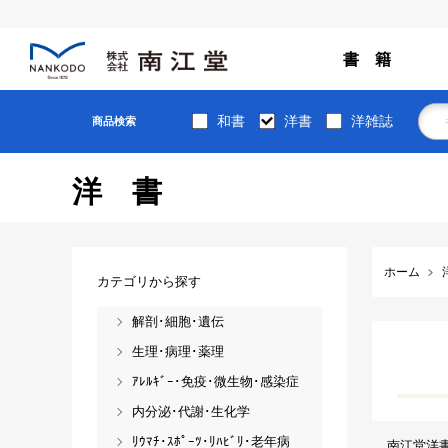
書 籍
和書
洋書
洋雑誌
商品検索
洋書
ホーム
カテゴリから探す
解剖･細胞･遺伝
生理･病理･薬理
ｱﾚﾙｷﾞｰ･免疫･微生物･感染症
内分泌･代謝･生化学
ﾘｳﾏﾁ･ｽﾎﾟｰﾂ･ﾘﾊﾋﾞﾘ･老年病
南江堂洋