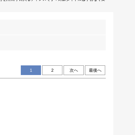
1
2
次へ
最後へ