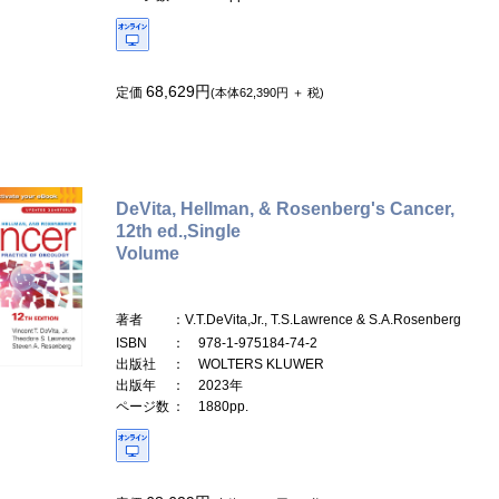
68,629円
定価
(本体62,390円 ＋ 税)
DeVita, Hellman, & Rosenberg's Cancer,
12th ed.,Single
Volume
著者
：V.T.DeVita,Jr., T.S.Lawrence & S.A.Rosenberg
ISBN
： 978-1-975184-74-2
出版社
： WOLTERS KLUWER
出版年
： 2023年
ページ数
： 1880pp.