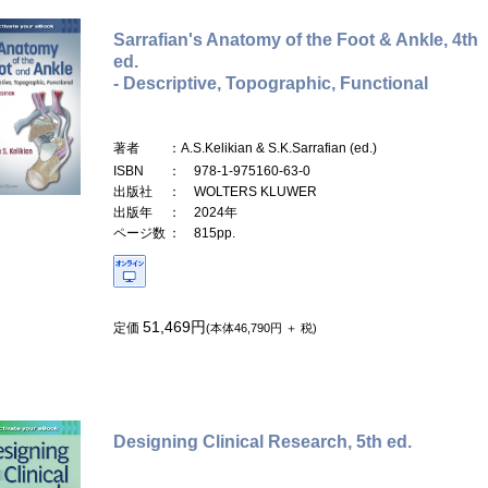
Sarrafian's Anatomy of the Foot & Ankle, 4th
ed.
- Descriptive, Topographic, Functional
著者
：A.S.Kelikian & S.K.Sarrafian (ed.)
ISBN
： 978-1-975160-63-0
出版社
： WOLTERS KLUWER
出版年
： 2024年
ページ数
： 815pp.
51,469円
定価
(本体46,790円 ＋ 税)
Designing Clinical Research, 5th ed.