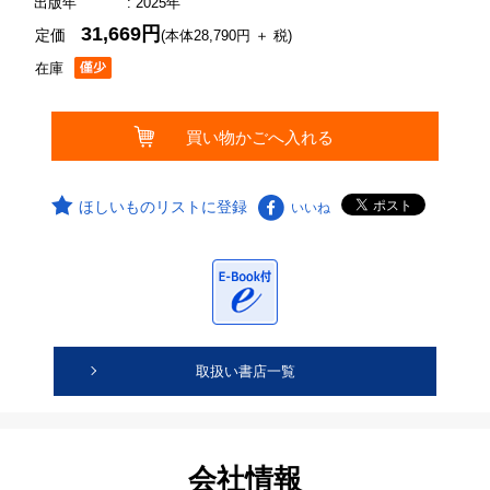
出版年
: 2025年
31,669円
定価
(本体28,790円 ＋ 税)
在庫
ほしいものリストに登録
いいね
取扱い書店一覧
会社情報