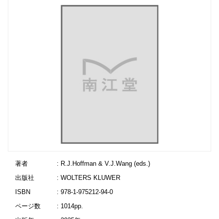
著者
: R.J.Hoffman & V.J.Wang (eds.)
出版社
: WOLTERS KLUWER
ISBN
: 978-1-975212-94-0
ページ数
: 1014pp.