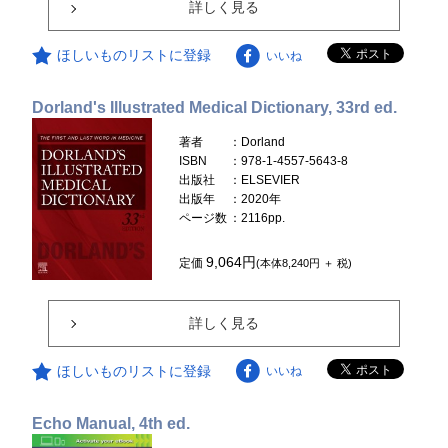
詳しく見る
ほしいものリストに登録
いいね
Dorland's Illustrated Medical Dictionary, 33rd ed.
著者
：Dorland
ISBN
：978-1-4557-5643-8
出版社
：ELSEVIER
出版年
：2020年
ページ数
：2116pp.
9,064円
定価
(本体8,240円 ＋ 税)
詳しく見る
ほしいものリストに登録
いいね
Echo Manual, 4th ed.