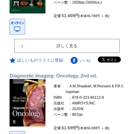
ページ数
：1658pp.(300illus.)
51,469円
定価
(本体46,790円 ＋ 税)
詳しく見る
ほしいものリストに登録
いいね
Diagnostic Imaging: Oncology, 2nd ed.
著者
：A.M.Shaaban, M.Rezvani & P.R.C
hapman
ISBN
：978-0-323-66112-6
出版社
：AMIRSYS,INC.
出版年
：2020年
ページ数
：867pp.
61,699円
定価
(本体56,090円 ＋ 税)