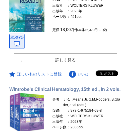
ISBN
：978-1-975174-40-8
出版社
：WOLTERS KLUWER
出版年
：2023年
ページ数
：451pp.
18,007円
定価
(本体16,370円 ＋ 税)
詳しく見る
ほしいものリストに登録
いいね
Wintrobe's Clinical Hematology, 15th ed., in 2 vols.
著者
：R.T.Means.Jr, G.M.Rodgers, B.Gla
der, et al.(eds.)
ISBN
：978-1-975184-69-8
出版社
：WOLTERS KLUWER
出版年
：2023年
ページ数
：2386pp.