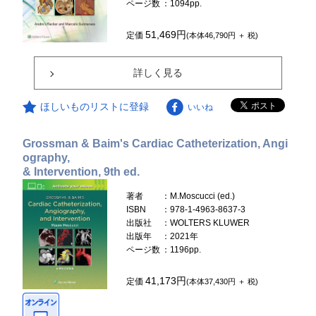
ページ数
：1094pp.
51,469円
定価
(本体46,790円 ＋ 税)
詳しく見る
ほしいものリストに登録
いいね
Grossman & Baim's Cardiac Catheterization, Angi
ography,
& Intervention, 9th ed.
著者
：M.Moscucci (ed.)
ISBN
：978-1-4963-8637-3
出版社
：WOLTERS KLUWER
出版年
：2021年
ページ数
：1196pp.
41,173円
定価
(本体37,430円 ＋ 税)