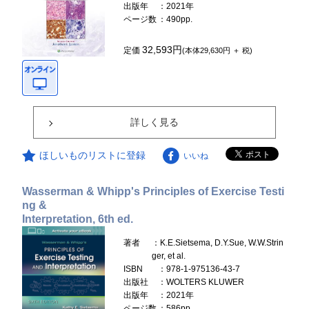
出版年
：2021年
ページ数
：490pp.
32,593円
定価
(本体29,630円 ＋ 税)
詳しく見る
ほしいものリストに登録
いいね
Wasserman & Whipp's Principles of Exercise Testi
ng &
Interpretation, 6th ed.
著者
：K.E.Sietsema, D.Y.Sue, W.W.Strin
ger, et al.
ISBN
：978-1-975136-43-7
出版社
：WOLTERS KLUWER
出版年
：2021年
ページ数
：586pp.