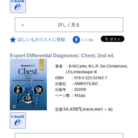
詳しく見る
ほしいものリストに登録
いいね
Expert Differential Diagnoses: Chest, 2nd ed.
著者
：B.W.Carter, M.L.R.-De-Christenson,
J.P.Lichtenbeger III
ISBN
：978-0-323-52482-7
出版社
：AMIRSYS,INC.
出版年
：2020年
ページ数
：441pp.
54,439円
定価
(本体49,490円 ＋ 税)