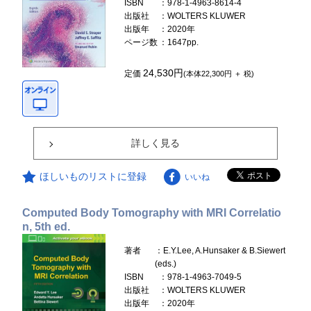
ISBN
：978-1-4963-8614-4
出版社
：WOLTERS KLUWER
出版年
：2020年
ページ数
：1647pp.
24,530円
定価
(本体22,300円 ＋ 税)
詳しく見る
ほしいものリストに登録
いいね
Computed Body Tomography with MRI Correlatio
n, 5th ed.
著者
：E.Y.Lee, A.Hunsaker & B.Siewert
(eds.)
ISBN
：978-1-4963-7049-5
出版社
：WOLTERS KLUWER
出版年
：2020年