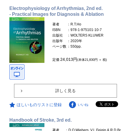
Electrophysiology of Arrhythmias, 2nd ed.
- Practical Images for Diagnosis & Ablation
著者
：R.T.Ho
ISBN
：978-1-975101-10-7
出版社
：WOLTERS KLUWER
出版年
：2020年
ページ数
：550pp.
24,013円
定価
(本体21,830円 ＋ 税)
詳しく見る
ほしいものリストに登録
いいね
Handbook of Stroke, 3rd ed.
著者
：D.O.Wiebers, V.L.Feigin & R.D.Br