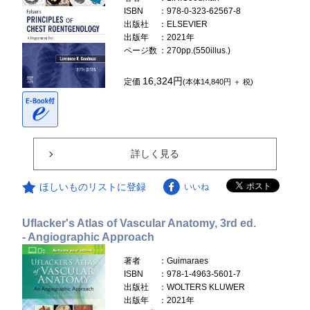
ISBN
：978-0-323-62567-8
出版社
：ELSEVIER
出版年
：2021年
ページ数
：270pp.(550illus.)
16,324円
定価
(本体14,840円 ＋ 税)
詳しく見る
ほしいものリストに登録
いいね
Uflacker's Atlas of Vascular Anatomy, 3rd ed.
- Angiographic Approach
著者
：Guimaraes
ISBN
：978-1-4963-5601-7
出版社
：WOLTERS KLUWER
出版年
：2021年