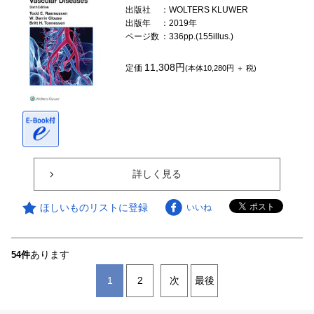
出版社
：WOLTERS KLUWER
出版年
：2019年
ページ数
：336pp.(155illus.)
11,308円
定価
(本体10,280円 ＋ 税)
詳しく見る
ほしいものリストに登録
いいね
あります
54件
1
2
次
最後