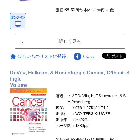
68,629円
定価
(本体62,390円 ＋ 税)
詳しく見る
ほしいものリストに登録
いいね
DeVita, Hellman, & Rosenberg's Cancer, 12th ed.,S
ingle
Volume
著者
：V.T.DeVita,Jr., T.S.Lawrence & S.
A.Rosenberg
ISBN
：978-1-975184-74-2
出版社
：WOLTERS KLUWER
出版年
：2023年
ページ数
：1880pp.
68,629円
定価
(本体62,390円 ＋ 税)