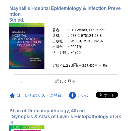
Mayhall's Hospital Epidemiology & Infection Preve
ntion
5th ed.
著者
：D.J.Weber, T.R.Talbot
ISBN
：978-1-975124-58-8
出版社
：WOLTERS KLUWER
出版年
：2021年
ページ数
：742pp.
41,173円
定価
(本体37,430円 ＋ 税)
詳しく見る
ほしいものリストに登録
いいね
Atlas of Dermatopathology, 4th ed.
- Synopsis & Atlas of Lever's Histopathology of Sk
in