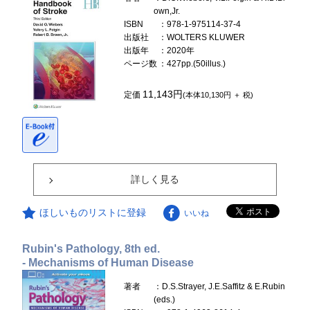
own,Jr.
ISBN
：978-1-975114-37-4
出版社
：WOLTERS KLUWER
出版年
：2020年
ページ数
：427pp.(50illus.)
11,143円
定価
(本体10,130円 ＋ 税)
詳しく見る
ほしいものリストに登録
いいね
Rubin's Pathology, 8th ed.
- Mechanisms of Human Disease
著者
：D.S.Strayer, J.E.Saffitz & E.Rubin
(eds.)