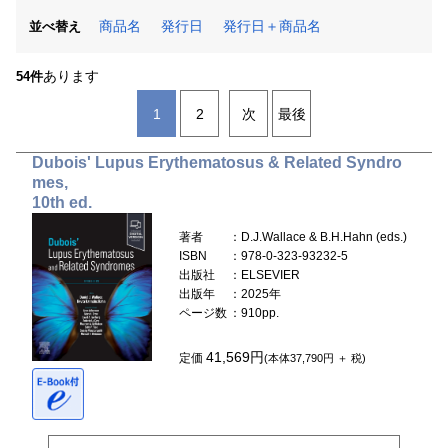
商品名
発行日
発行日＋商品名
並べ替え
あります
54件
1
2
次
最後
Dubois' Lupus Erythematosus & Related Syndro
mes,
10th ed.
著者
：D.J.Wallace & B.H.Hahn (eds.)
ISBN
：978-0-323-93232-5
出版社
：ELSEVIER
出版年
：2025年
ページ数
：910pp.
41,569円
定価
(本体37,790円 ＋ 税)