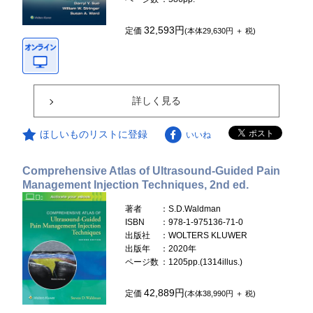
32,593円
定価
(本体29,630円 ＋ 税)
詳しく見る
ほしいものリストに登録
いいね
Comprehensive Atlas of Ultrasound-Guided Pain
Management Injection Techniques, 2nd ed.
著者
：S.D.Waldman
ISBN
：978-1-975136-71-0
出版社
：WOLTERS KLUWER
出版年
：2020年
ページ数
：1205pp.(1314illus.)
42,889円
定価
(本体38,990円 ＋ 税)