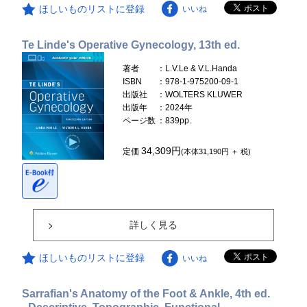
ほしいものリストに登録
いいね
Te Linde's Operative Gynecology, 13th ed.
著者
：L.V.Le & V.L.Handa
ISBN
：978-1-975200-09-1
出版社
：WOLTERS KLUWER
出版年
：2024年
ページ数
：839pp.
34,309円
定価
(本体31,190円 ＋ 税)
詳しく見る
ほしいものリストに登録
いいね
Sarrafian's Anatomy of the Foot & Ankle, 4th ed.