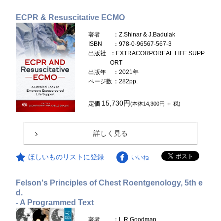
ECPR & Resuscitative ECMO
著者
：Z.Shinar & J.Badulak
ISBN
：978-0-96567-567-3
出版社
：EXTRACORPOREAL LIFE SUPP
ORT
出版年
：2021年
ページ数
：282pp.
15,730円
定価
(本体14,300円 ＋ 税)
詳しく見る
ほしいものリストに登録
いいね
Felson's Principles of Chest Roentgenology, 5th e
d.
- A Programmed Text
著者
：L.R.Goodman