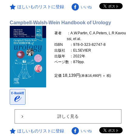
ほしいものリストに登録
いいね
Campbell-Walsh-Wein Handbook of Urology
著者
：A.W.Partin, C.A.Peters, L.R.Kavou
ssi, et al.
ISBN
：978-0-323-82747-8
出版社
：ELSEVIER
出版年
：2022年
ページ数
：879pp.
18,139円
定価
(本体16,490円 ＋ 税)
詳しく見る
ほしいものリストに登録
いいね