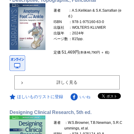
- Descriptive, Topographic, Functional
著者
：A.S.Kelikian & S.K.Sarrafian (e
d.)
ISBN
：978-1-975160-63-0
出版社
：WOLTERS KLUWER
出版年
：2024年
ページ数
：815pp.
51,469円
定価
(本体46,790円 ＋ 税)
詳しく見る
ほしいものリストに登録
いいね
Designing Clinical Research, 5th ed.
著者
：W.S.Browner, T.B.Newman, S.R.C
ummings, et al.