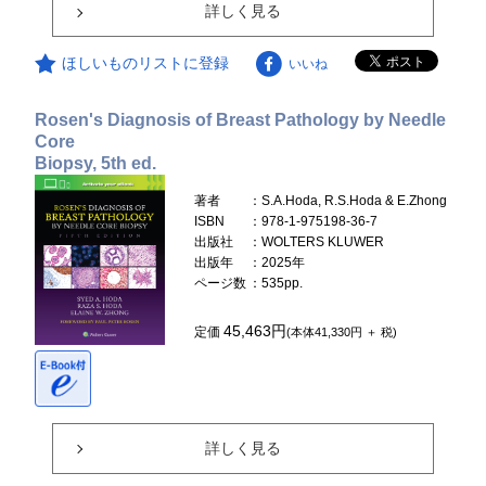
詳しく見る
ほしいものリストに登録
いいね
Rosen's Diagnosis of Breast Pathology by Needle
Core
Biopsy, 5th ed.
著者
：S.A.Hoda, R.S.Hoda & E.Zhong
ISBN
：978-1-975198-36-7
出版社
：WOLTERS KLUWER
出版年
：2025年
ページ数
：535pp.
45,463円
定価
(本体41,330円 ＋ 税)
詳しく見る