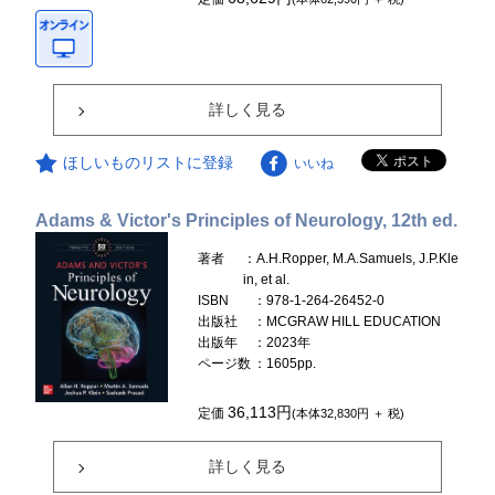
詳しく見る
ほしいものリストに登録
いいね
Adams & Victor's Principles of Neurology, 12th ed.
著者
：A.H.Ropper, M.A.Samuels, J.P.Kle
in, et al.
ISBN
：978-1-264-26452-0
出版社
：MCGRAW HILL EDUCATION
出版年
：2023年
ページ数
：1605pp.
36,113円
定価
(本体32,830円 ＋ 税)
詳しく見る