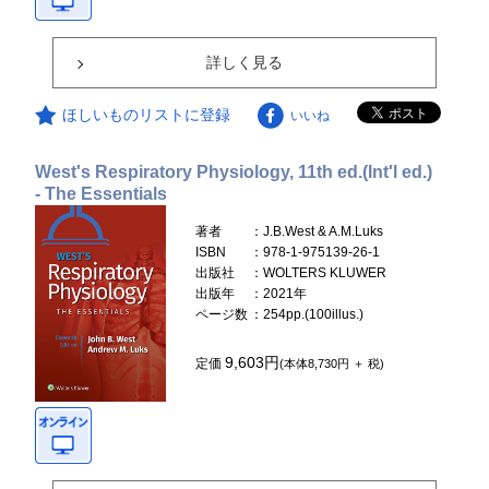
詳しく見る
ほしいものリストに登録
いいね
West's Respiratory Physiology, 11th ed.(Int'l ed.)
- The Essentials
著者
：J.B.West & A.M.Luks
ISBN
：978-1-975139-26-1
出版社
：WOLTERS KLUWER
出版年
：2021年
ページ数
：254pp.(100illus.)
9,603円
定価
(本体8,730円 ＋ 税)