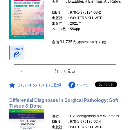
著者
：D.E.Elder, R.Elenitsas, A.L.Rubin,
et al.
ISBN
：978-1-975124-63-2
出版社
：WOLTERS KLUWER
出版年
：2021年
ページ数
：554pp.
31,735円
定価
(本体28,850円 ＋ 税)
詳しく見る
ほしいものリストに登録
いいね
Differential Diagnoses in Surgical Pathology: Soft
Tissue & Bone
著者
：E.A.Montgomery & A.W.Jamess
ISBN
：978-1-975136-02-4
出版社
：WOLTERS KLUWER