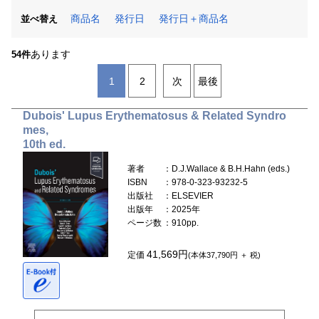
商品名
発行日
発行日＋商品名
並べ替え
あります
54件
1
2
次
最後
Dubois' Lupus Erythematosus & Related Syndro
mes,
10th ed.
著者
：D.J.Wallace & B.H.Hahn (eds.)
ISBN
：978-0-323-93232-5
出版社
：ELSEVIER
出版年
：2025年
ページ数
：910pp.
41,569円
定価
(本体37,790円 ＋ 税)