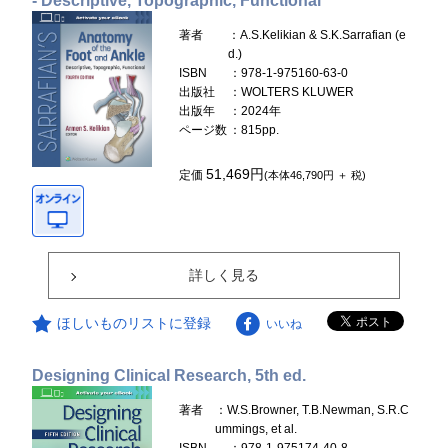
- Descriptive, Topographic, Functional
著者
：A.S.Kelikian & S.K.Sarrafian (e
d.)
ISBN
：978-1-975160-63-0
出版社
：WOLTERS KLUWER
出版年
：2024年
ページ数
：815pp.
51,469円
定価
(本体46,790円 ＋ 税)
詳しく見る
ほしいものリストに登録
いいね
Designing Clinical Research, 5th ed.
著者
：W.S.Browner, T.B.Newman, S.R.C
ummings, et al.