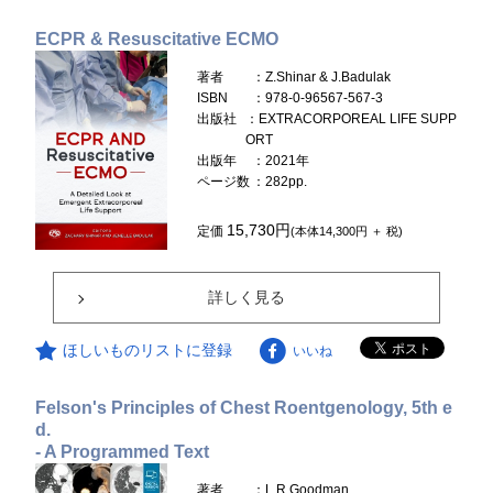
ECPR & Resuscitative ECMO
著者
：Z.Shinar & J.Badulak
ISBN
：978-0-96567-567-3
出版社
：EXTRACORPOREAL LIFE SUPP
ORT
出版年
：2021年
ページ数
：282pp.
15,730円
定価
(本体14,300円 ＋ 税)
詳しく見る
ほしいものリストに登録
いいね
Felson's Principles of Chest Roentgenology, 5th e
d.
- A Programmed Text
著者
：L.R.Goodman