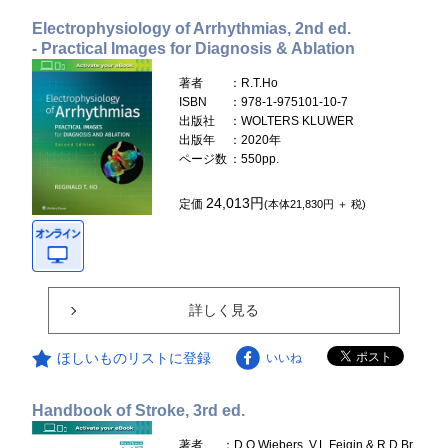
Electrophysiology of Arrhythmias, 2nd ed.
- Practical Images for Diagnosis & Ablation
著者
：R.T.Ho
ISBN
：978-1-975101-10-7
出版社
：WOLTERS KLUWER
出版年
：2020年
ページ数
：550pp.
24,013円
定価
(本体21,830円 ＋ 税)
詳しく見る
ほしいものリストに登録
いいね
Handbook of Stroke, 3rd ed.
著者
：D.O.Wiebers, V.L.Feigin & R.D.Br