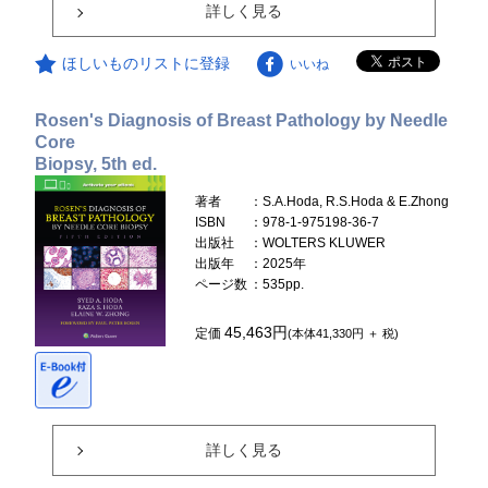
詳しく見る
ほしいものリストに登録
いいね
Rosen's Diagnosis of Breast Pathology by Needle
Core
Biopsy, 5th ed.
著者
：S.A.Hoda, R.S.Hoda & E.Zhong
ISBN
：978-1-975198-36-7
出版社
：WOLTERS KLUWER
出版年
：2025年
ページ数
：535pp.
45,463円
定価
(本体41,330円 ＋ 税)
詳しく見る