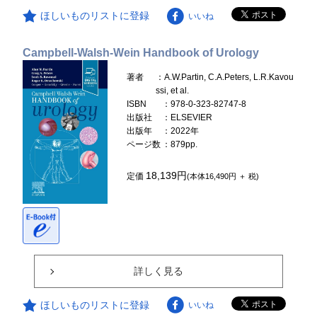
ほしいものリストに登録
いいね
Campbell-Walsh-Wein Handbook of Urology
著者
：A.W.Partin, C.A.Peters, L.R.Kavou
ssi, et al.
ISBN
：978-0-323-82747-8
出版社
：ELSEVIER
出版年
：2022年
ページ数
：879pp.
18,139円
定価
(本体16,490円 ＋ 税)
詳しく見る
ほしいものリストに登録
いいね