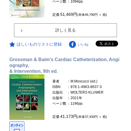
ページ数
：1094pp.
51,469円
定価
(本体46,790円 ＋ 税)
詳しく見る
ほしいものリストに登録
いいね
Grossman & Baim's Cardiac Catheterization, Angi
ography,
& Intervention, 9th ed.
著者
：M.Moscucci (ed.)
ISBN
：978-1-4963-8637-3
出版社
：WOLTERS KLUWER
出版年
：2021年
ページ数
：1196pp.
41,173円
定価
(本体37,430円 ＋ 税)