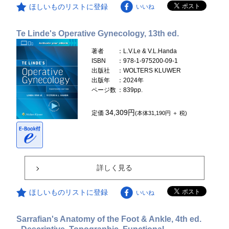
ほしいものリストに登録
いいね
Te Linde's Operative Gynecology, 13th ed.
著者
：L.V.Le & V.L.Handa
ISBN
：978-1-975200-09-1
出版社
：WOLTERS KLUWER
出版年
：2024年
ページ数
：839pp.
34,309円
定価
(本体31,190円 ＋ 税)
詳しく見る
ほしいものリストに登録
いいね
Sarrafian's Anatomy of the Foot & Ankle, 4th ed.