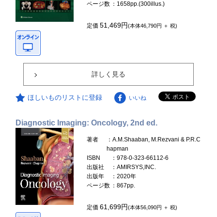
ページ数
：1658pp.(300illus.)
51,469円
定価
(本体46,790円 ＋ 税)
詳しく見る
ほしいものリストに登録
いいね
Diagnostic Imaging: Oncology, 2nd ed.
著者
：A.M.Shaaban, M.Rezvani & P.R.C
hapman
ISBN
：978-0-323-66112-6
出版社
：AMIRSYS,INC.
出版年
：2020年
ページ数
：867pp.
61,699円
定価
(本体56,090円 ＋ 税)