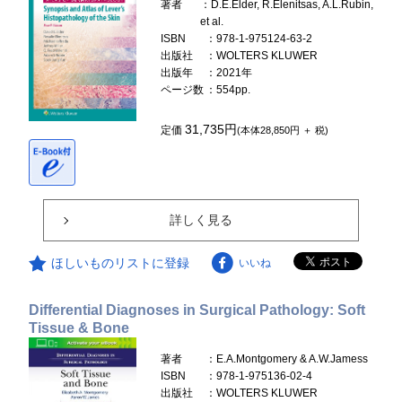
著者
：D.E.Elder, R.Elenitsas, A.L.Rubin,
et al.
ISBN
：978-1-975124-63-2
出版社
：WOLTERS KLUWER
出版年
：2021年
ページ数
：554pp.
31,735円
定価
(本体28,850円 ＋ 税)
詳しく見る
ほしいものリストに登録
いいね
Differential Diagnoses in Surgical Pathology: Soft
Tissue & Bone
著者
：E.A.Montgomery & A.W.Jamess
ISBN
：978-1-975136-02-4
出版社
：WOLTERS KLUWER