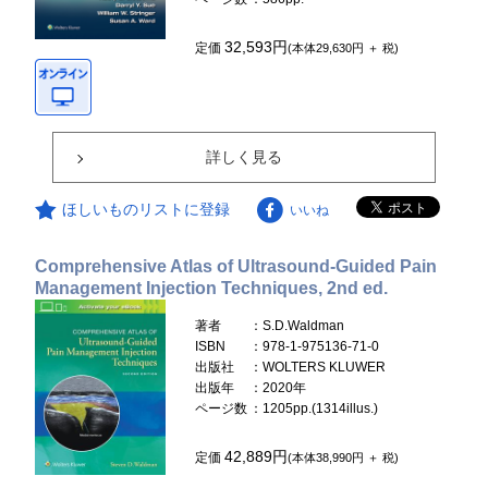
32,593円
定価
(本体29,630円 ＋ 税)
詳しく見る
ほしいものリストに登録
いいね
Comprehensive Atlas of Ultrasound-Guided Pain
Management Injection Techniques, 2nd ed.
著者
：S.D.Waldman
ISBN
：978-1-975136-71-0
出版社
：WOLTERS KLUWER
出版年
：2020年
ページ数
：1205pp.(1314illus.)
42,889円
定価
(本体38,990円 ＋ 税)