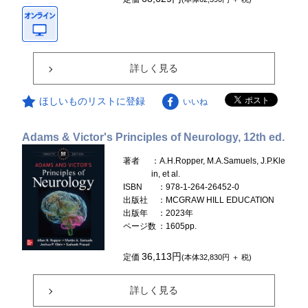
詳しく見る
ほしいものリストに登録
いいね
Adams & Victor's Principles of Neurology, 12th ed.
著者
：A.H.Ropper, M.A.Samuels, J.P.Kle
in, et al.
ISBN
：978-1-264-26452-0
出版社
：MCGRAW HILL EDUCATION
出版年
：2023年
ページ数
：1605pp.
36,113円
定価
(本体32,830円 ＋ 税)
詳しく見る