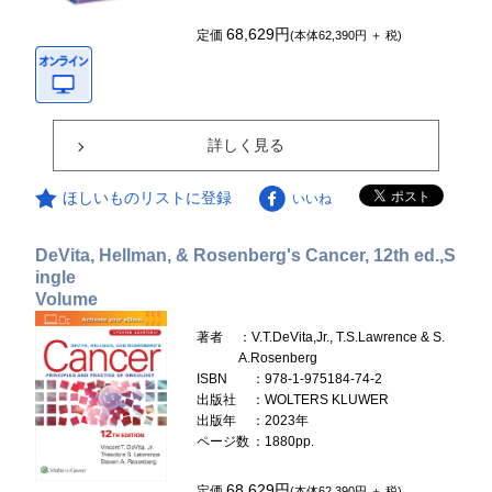
68,629円
定価
(本体62,390円 ＋ 税)
詳しく見る
ほしいものリストに登録
いいね
DeVita, Hellman, & Rosenberg's Cancer, 12th ed.,S
ingle
Volume
著者
：V.T.DeVita,Jr., T.S.Lawrence & S.
A.Rosenberg
ISBN
：978-1-975184-74-2
出版社
：WOLTERS KLUWER
出版年
：2023年
ページ数
：1880pp.
68,629円
定価
(本体62,390円 ＋ 税)