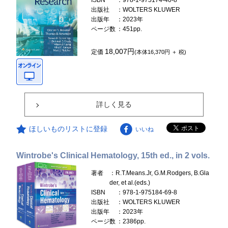
ISBN
：978-1-975174-40-8
出版社
：WOLTERS KLUWER
出版年
：2023年
ページ数
：451pp.
18,007円
定価
(本体16,370円 ＋ 税)
詳しく見る
ほしいものリストに登録
いいね
Wintrobe's Clinical Hematology, 15th ed., in 2 vols.
著者
：R.T.Means.Jr, G.M.Rodgers, B.Gla
der, et al.(eds.)
ISBN
：978-1-975184-69-8
出版社
：WOLTERS KLUWER
出版年
：2023年
ページ数
：2386pp.