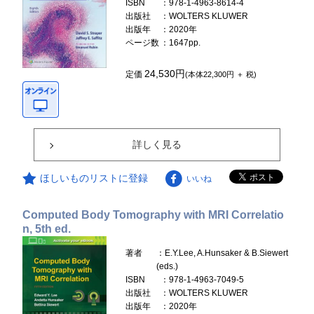
ISBN
：978-1-4963-8614-4
出版社
：WOLTERS KLUWER
出版年
：2020年
ページ数
：1647pp.
24,530円
定価
(本体22,300円 ＋ 税)
詳しく見る
ほしいものリストに登録
いいね
Computed Body Tomography with MRI Correlatio
n, 5th ed.
著者
：E.Y.Lee, A.Hunsaker & B.Siewert
(eds.)
ISBN
：978-1-4963-7049-5
出版社
：WOLTERS KLUWER
出版年
：2020年