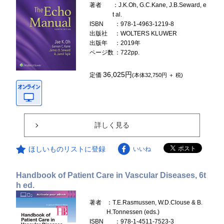
著者
：J.K.Oh, G.C.Kane, J.B.Seward, e
t al.
ISBN
：978-1-4963-1219-8
出版社
：WOLTERS KLUWER
出版年
：2019年
ページ数
：722pp.
36,025円
定価
(本体32,750円 ＋ 税)
詳しく見る
ほしいものリストに登録
いいね
Handbook of Patient Care in Vascular Diseases, 6t
h ed.
著者
：T.E.Rasmussen, W.D.Clouse & B.
H.Tonnessen (eds.)
ISBN
：978-1-4511-7523-3