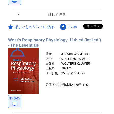
詳しく見る
ほしいものリストに登録
いいね
West's Respiratory Physiology, 11th ed.(Int'l ed.)
- The Essentials
著者
：J.B.West & A.M.Luks
ISBN
：978-1-975139-26-1
出版社
：WOLTERS KLUWER
出版年
：2021年
ページ数
：254pp.(100illus.)
9,603円
定価
(本体8,730円 ＋ 税)