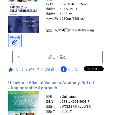
ISBN
：978-0-323-62567-8
出版社
：ELSEVIER
出版年
：2021年
ページ数
：270pp.(550illus.)
16,324円
定価
(本体14,840円 ＋ 税)
詳しく見る
ほしいものリストに登録
いいね
Uflacker's Atlas of Vascular Anatomy, 3rd ed.
- Angiographic Approach
著者
：Guimaraes
ISBN
：978-1-4963-5601-7
出版社
：WOLTERS KLUWER
出版年
：2021年