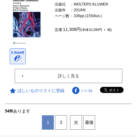
出版社
：WOLTERS KLUWER
出版年
：2019年
ページ数
：336pp.(155illus.)
11,308円
定価
(本体10,280円 ＋ 税)
詳しく見る
ほしいものリストに登録
いいね
あります
54件
1
2
次
最後