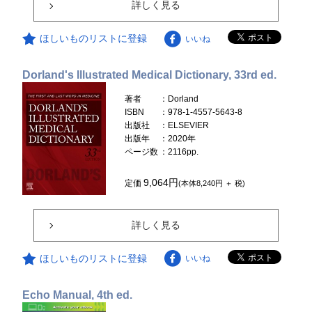
詳しく見る
ほしいものリストに登録
いいね
Dorland's Illustrated Medical Dictionary, 33rd ed.
著者
：Dorland
ISBN
：978-1-4557-5643-8
出版社
：ELSEVIER
出版年
：2020年
ページ数
：2116pp.
9,064円
定価
(本体8,240円 ＋ 税)
詳しく見る
ほしいものリストに登録
いいね
Echo Manual, 4th ed.