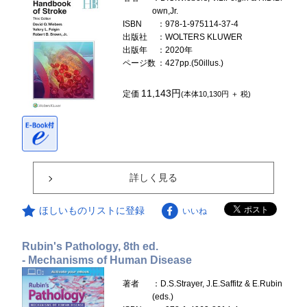
own,Jr.
ISBN
：978-1-975114-37-4
出版社
：WOLTERS KLUWER
出版年
：2020年
ページ数
：427pp.(50illus.)
11,143円
定価
(本体10,130円 ＋ 税)
詳しく見る
ほしいものリストに登録
いいね
Rubin's Pathology, 8th ed.
- Mechanisms of Human Disease
著者
：D.S.Strayer, J.E.Saffitz & E.Rubin
(eds.)