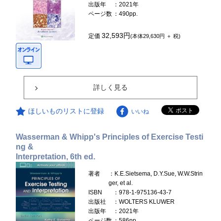
出版年
：2021年
ページ数
：490pp.
32,593円
定価
(本体29,630円 ＋ 税)
詳しく見る
ほしいものリストに登録
いいね
Wasserman & Whipp's Principles of Exercise Testi
ng &
Interpretation, 6th ed.
著者
：K.E.Sietsema, D.Y.Sue, W.W.Strin
ger, et al.
ISBN
：978-1-975136-43-7
出版社
：WOLTERS KLUWER
出版年
：2021年
ページ数
：586pp.