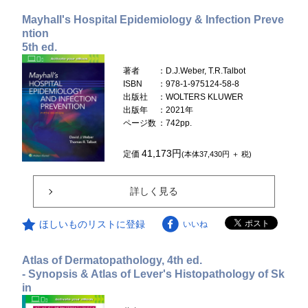
Mayhall's Hospital Epidemiology & Infection Preve
ntion
5th ed.
著者
：D.J.Weber, T.R.Talbot
ISBN
：978-1-975124-58-8
出版社
：WOLTERS KLUWER
出版年
：2021年
ページ数
：742pp.
41,173円
定価
(本体37,430円 ＋ 税)
詳しく見る
ほしいものリストに登録
いいね
Atlas of Dermatopathology, 4th ed.
- Synopsis & Atlas of Lever's Histopathology of Sk
in