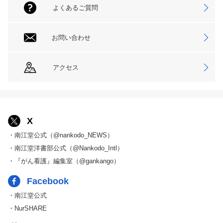
よくあるご質問
お問い合わせ
アクセス
X
・南江堂公式（@nankodo_NEWS）
・南江堂洋書部公式（@Nankodo_Intl）
・『がん看護』編集室（@gankango）
Facebook
・南江堂公式
・NurSHARE