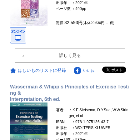
出版年
：2021年
ページ数
：490pp.
32,593円
定価
(本体29,630円 ＋ 税)
詳しく見る
ほしいものリストに登録
いいね
Wasserman & Whipp's Principles of Exercise Testi
ng &
Interpretation, 6th ed.
著者
：K.E.Sietsema, D.Y.Sue, W.W.Strin
ger, et al.
ISBN
：978-1-975136-43-7
出版社
：WOLTERS KLUWER
出版年
：2021年
ページ数
：586pp.