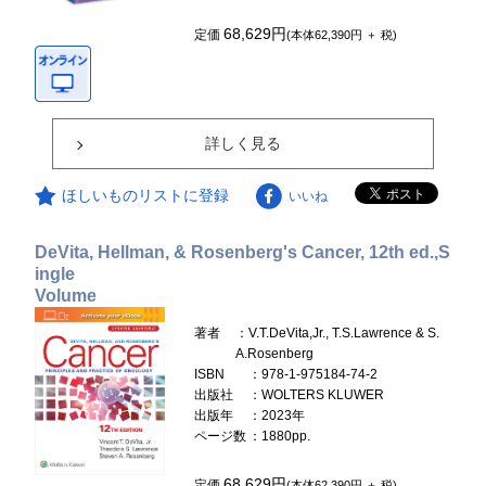
68,629円
定価
(本体62,390円 ＋ 税)
詳しく見る
ほしいものリストに登録
いいね
DeVita, Hellman, & Rosenberg's Cancer, 12th ed.,S
ingle
Volume
著者
：V.T.DeVita,Jr., T.S.Lawrence & S.
A.Rosenberg
ISBN
：978-1-975184-74-2
出版社
：WOLTERS KLUWER
出版年
：2023年
ページ数
：1880pp.
68,629円
定価
(本体62,390円 ＋ 税)