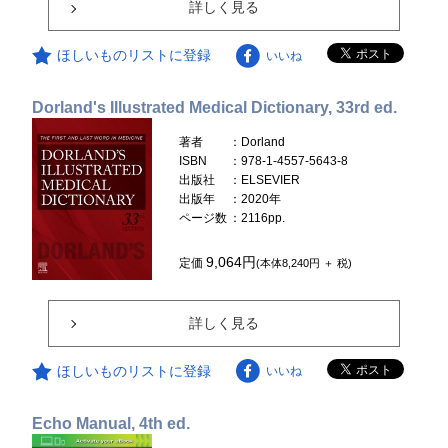
詳しく見る
ほしいものリストに登録
いいね
Dorland's Illustrated Medical Dictionary, 33rd ed.
著者
：Dorland
ISBN
：978-1-4557-5643-8
出版社
：ELSEVIER
出版年
：2020年
ページ数
：2116pp.
9,064円
定価
(本体8,240円 ＋ 税)
詳しく見る
ほしいものリストに登録
いいね
Echo Manual, 4th ed.