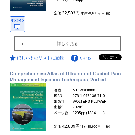
32,593円
定価
(本体29,630円 ＋ 税)
詳しく見る
ほしいものリストに登録
いいね
Comprehensive Atlas of Ultrasound-Guided Pain
Management Injection Techniques, 2nd ed.
著者
：S.D.Waldman
ISBN
：978-1-975136-71-0
出版社
：WOLTERS KLUWER
出版年
：2020年
ページ数
：1205pp.(1314illus.)
42,889円
定価
(本体38,990円 ＋ 税)