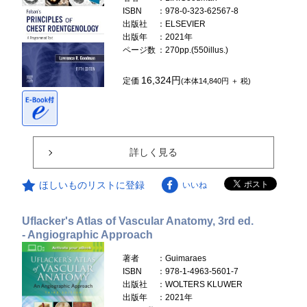
ISBN
：978-0-323-62567-8
出版社
：ELSEVIER
出版年
：2021年
ページ数
：270pp.(550illus.)
16,324円
定価
(本体14,840円 ＋ 税)
詳しく見る
ほしいものリストに登録
いいね
Uflacker's Atlas of Vascular Anatomy, 3rd ed.
- Angiographic Approach
著者
：Guimaraes
ISBN
：978-1-4963-5601-7
出版社
：WOLTERS KLUWER
出版年
：2021年