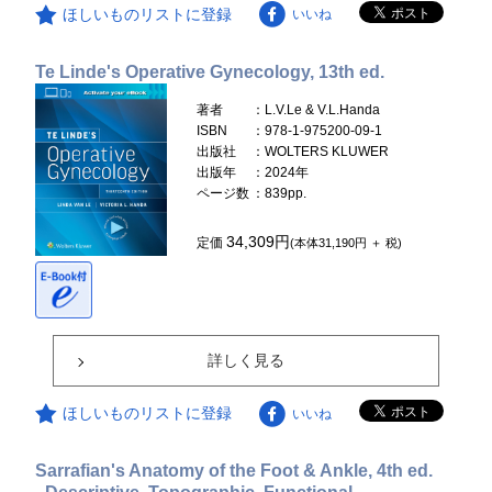
ほしいものリストに登録
いいね
Te Linde's Operative Gynecology, 13th ed.
著者
：L.V.Le & V.L.Handa
ISBN
：978-1-975200-09-1
出版社
：WOLTERS KLUWER
出版年
：2024年
ページ数
：839pp.
34,309円
定価
(本体31,190円 ＋ 税)
詳しく見る
ほしいものリストに登録
いいね
Sarrafian's Anatomy of the Foot & Ankle, 4th ed.