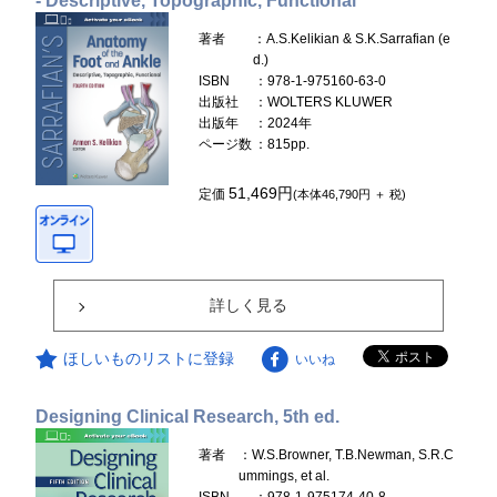
- Descriptive, Topographic, Functional
著者
：A.S.Kelikian & S.K.Sarrafian (e
d.)
ISBN
：978-1-975160-63-0
出版社
：WOLTERS KLUWER
出版年
：2024年
ページ数
：815pp.
51,469円
定価
(本体46,790円 ＋ 税)
詳しく見る
ほしいものリストに登録
いいね
Designing Clinical Research, 5th ed.
著者
：W.S.Browner, T.B.Newman, S.R.C
ummings, et al.