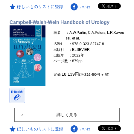
ほしいものリストに登録
いいね
Campbell-Walsh-Wein Handbook of Urology
著者
：A.W.Partin, C.A.Peters, L.R.Kavou
ssi, et al.
ISBN
：978-0-323-82747-8
出版社
：ELSEVIER
出版年
：2022年
ページ数
：879pp.
18,139円
定価
(本体16,490円 ＋ 税)
詳しく見る
ほしいものリストに登録
いいね