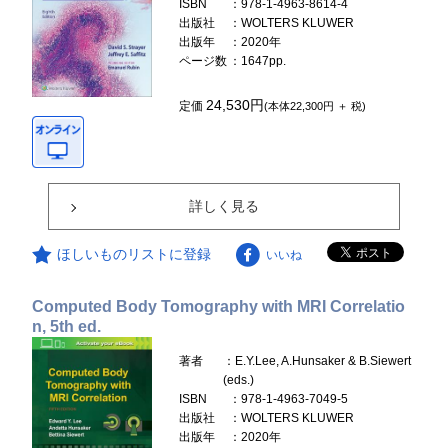
ISBN
：978-1-4963-8614-4
出版社
：WOLTERS KLUWER
出版年
：2020年
ページ数
：1647pp.
24,530円
定価
(本体22,300円 ＋ 税)
詳しく見る
ほしいものリストに登録
いいね
Computed Body Tomography with MRI Correlatio
n, 5th ed.
著者
：E.Y.Lee, A.Hunsaker & B.Siewert
(eds.)
ISBN
：978-1-4963-7049-5
出版社
：WOLTERS KLUWER
出版年
：2020年