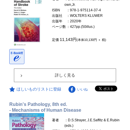
own,Jr.
ISBN
：978-1-975114-37-4
出版社
：WOLTERS KLUWER
出版年
：2020年
ページ数
：427pp.(50illus.)
11,143円
定価
(本体10,130円 ＋ 税)
詳しく見る
ほしいものリストに登録
いいね
Rubin's Pathology, 8th ed.
- Mechanisms of Human Disease
著者
：D.S.Strayer, J.E.Saffitz & E.Rubin
(eds.)