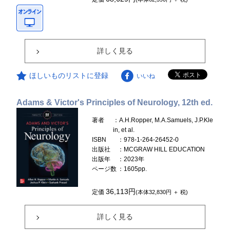
詳しく見る
ほしいものリストに登録
いいね
Adams & Victor's Principles of Neurology, 12th ed.
著者
：A.H.Ropper, M.A.Samuels, J.P.Kle
in, et al.
ISBN
：978-1-264-26452-0
出版社
：MCGRAW HILL EDUCATION
出版年
：2023年
ページ数
：1605pp.
36,113円
定価
(本体32,830円 ＋ 税)
詳しく見る