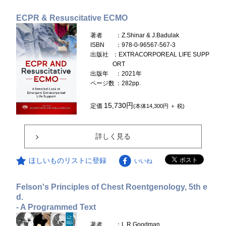
ECPR & Resuscitative ECMO
著者
：Z.Shinar & J.Badulak
ISBN
：978-0-96567-567-3
出版社
：EXTRACORPOREAL LIFE SUPP
ORT
出版年
：2021年
ページ数
：282pp.
15,730円
定価
(本体14,300円 ＋ 税)
詳しく見る
ほしいものリストに登録
いいね
Felson's Principles of Chest Roentgenology, 5th e
d.
- A Programmed Text
著者
：L.R.Goodman