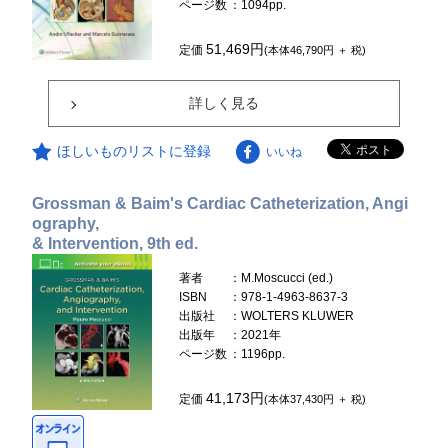
ページ数
：1094pp.
51,469円
定価
(本体46,790円 ＋ 税)
詳しく見る
ほしいものリストに登録
いいね
Grossman & Baim's Cardiac Catheterization, Angi
ography,
& Intervention, 9th ed.
著者
：M.Moscucci (ed.)
ISBN
：978-1-4963-8637-3
出版社
：WOLTERS KLUWER
出版年
：2021年
ページ数
：1196pp.
41,173円
定価
(本体37,430円 ＋ 税)