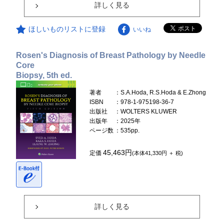
詳しく見る
ほしいものリストに登録
いいね
Rosen's Diagnosis of Breast Pathology by Needle
Core
Biopsy, 5th ed.
著者
：S.A.Hoda, R.S.Hoda & E.Zhong
ISBN
：978-1-975198-36-7
出版社
：WOLTERS KLUWER
出版年
：2025年
ページ数
：535pp.
45,463円
定価
(本体41,330円 ＋ 税)
詳しく見る