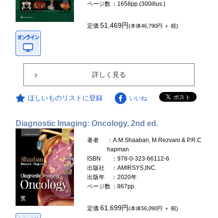
ページ数
：1658pp.(300illus.)
51,469円
定価
(本体46,790円 ＋ 税)
詳しく見る
ほしいものリストに登録
いいね
Diagnostic Imaging: Oncology, 2nd ed.
著者
：A.M.Shaaban, M.Rezvani & P.R.C
hapman
ISBN
：978-0-323-66112-6
出版社
：AMIRSYS,INC.
出版年
：2020年
ページ数
：867pp.
61,699円
定価
(本体56,090円 ＋ 税)