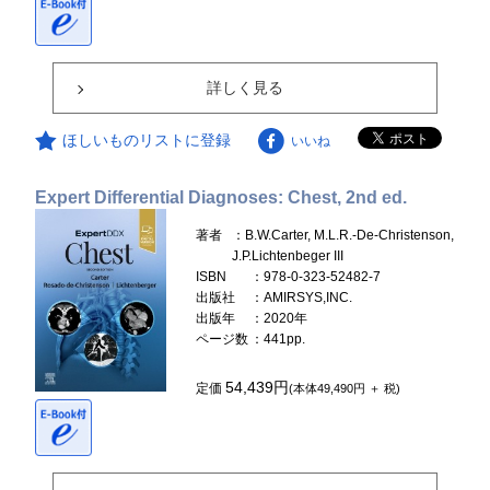
詳しく見る
ほしいものリストに登録
いいね
Expert Differential Diagnoses: Chest, 2nd ed.
著者
：B.W.Carter, M.L.R.-De-Christenson,
J.P.Lichtenbeger III
ISBN
：978-0-323-52482-7
出版社
：AMIRSYS,INC.
出版年
：2020年
ページ数
：441pp.
54,439円
定価
(本体49,490円 ＋ 税)