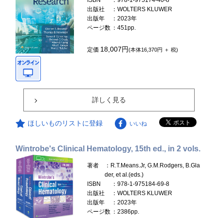
ISBN
：978-1-975174-40-8
出版社
：WOLTERS KLUWER
出版年
：2023年
ページ数
：451pp.
18,007円
定価
(本体16,370円 ＋ 税)
詳しく見る
ほしいものリストに登録
いいね
Wintrobe's Clinical Hematology, 15th ed., in 2 vols.
著者
：R.T.Means.Jr, G.M.Rodgers, B.Gla
der, et al.(eds.)
ISBN
：978-1-975184-69-8
出版社
：WOLTERS KLUWER
出版年
：2023年
ページ数
：2386pp.