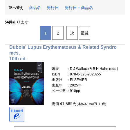
商品名
発行日
発行日＋商品名
並べ替え
あります
54件
1
2
次
最後
Dubois' Lupus Erythematosus & Related Syndro
mes,
10th ed.
著者
：D.J.Wallace & B.H.Hahn (eds.)
ISBN
：978-0-323-93232-5
出版社
：ELSEVIER
出版年
：2025年
ページ数
：910pp.
41,569円
定価
(本体37,790円 ＋ 税)