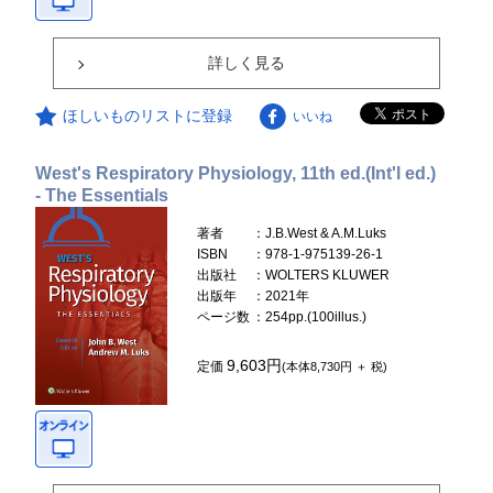
詳しく見る
ほしいものリストに登録
いいね
West's Respiratory Physiology, 11th ed.(Int'l ed.)
- The Essentials
著者
：J.B.West & A.M.Luks
ISBN
：978-1-975139-26-1
出版社
：WOLTERS KLUWER
出版年
：2021年
ページ数
：254pp.(100illus.)
9,603円
定価
(本体8,730円 ＋ 税)