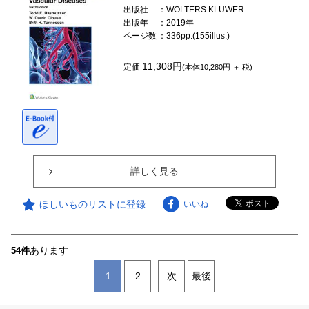
出版社
：WOLTERS KLUWER
出版年
：2019年
ページ数
：336pp.(155illus.)
11,308円
定価
(本体10,280円 ＋ 税)
詳しく見る
ほしいものリストに登録
いいね
あります
54件
1
2
次
最後