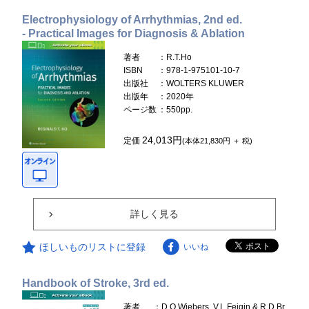
Electrophysiology of Arrhythmias, 2nd ed.
- Practical Images for Diagnosis & Ablation
著者
：R.T.Ho
ISBN
：978-1-975101-10-7
出版社
：WOLTERS KLUWER
出版年
：2020年
ページ数
：550pp.
24,013円
定価
(本体21,830円 ＋ 税)
詳しく見る
ほしいものリストに登録
いいね
Handbook of Stroke, 3rd ed.
著者
：D.O.Wiebers, V.L.Feigin & R.D.Br