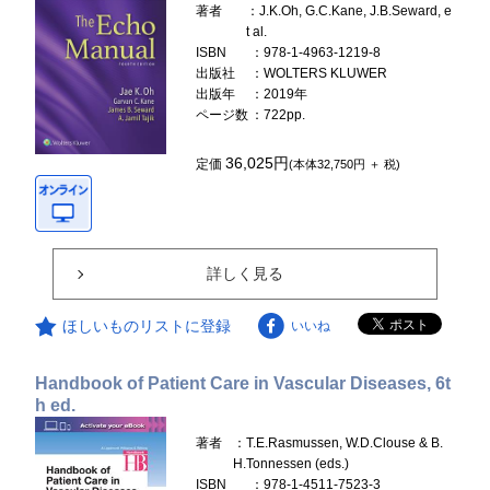
著者
：J.K.Oh, G.C.Kane, J.B.Seward, e
t al.
ISBN
：978-1-4963-1219-8
出版社
：WOLTERS KLUWER
出版年
：2019年
ページ数
：722pp.
36,025円
定価
(本体32,750円 ＋ 税)
詳しく見る
ほしいものリストに登録
いいね
Handbook of Patient Care in Vascular Diseases, 6t
h ed.
著者
：T.E.Rasmussen, W.D.Clouse & B.
H.Tonnessen (eds.)
ISBN
：978-1-4511-7523-3