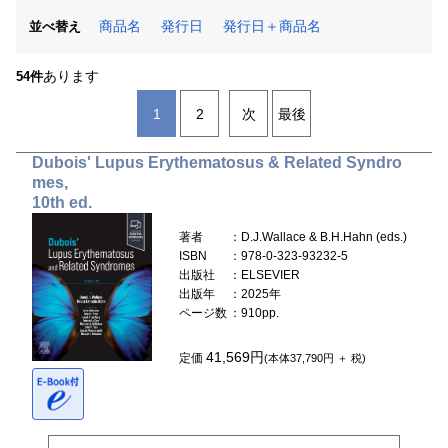
商品名
発行日
発行日＋商品名
並べ替え
あります
54件
1
2
次
最後
Dubois' Lupus Erythematosus & Related Syndro
mes,
10th ed.
著者
：D.J.Wallace & B.H.Hahn (eds.)
ISBN
：978-0-323-93232-5
出版社
：ELSEVIER
出版年
：2025年
ページ数
：910pp.
41,569円
定価
(本体37,790円 ＋ 税)