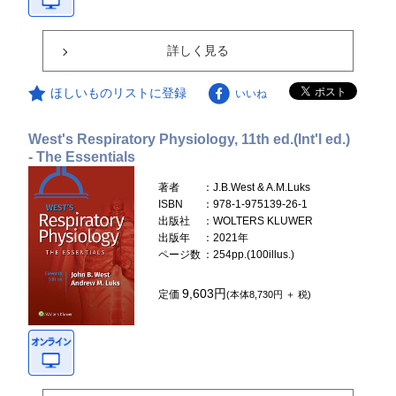
詳しく見る
ほしいものリストに登録
いいね
West's Respiratory Physiology, 11th ed.(Int'l ed.)
- The Essentials
著者
：J.B.West & A.M.Luks
ISBN
：978-1-975139-26-1
出版社
：WOLTERS KLUWER
出版年
：2021年
ページ数
：254pp.(100illus.)
9,603円
定価
(本体8,730円 ＋ 税)