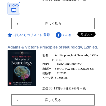
詳しく見る
ほしいものリストに登録
いいね
Adams & Victor's Principles of Neurology, 12th ed.
著者
：A.H.Ropper, M.A.Samuels, J.P.Kle
in, et al.
ISBN
：978-1-264-26452-0
出版社
：MCGRAW HILL EDUCATION
出版年
：2023年
ページ数
：1605pp.
36,113円
定価
(本体32,830円 ＋ 税)
詳しく見る