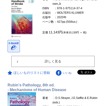
own,Jr.
ISBN
：978-1-975114-37-4
出版社
：WOLTERS KLUWER
出版年
：2020年
ページ数
：427pp.(50illus.)
11,143円
定価
(本体10,130円 ＋ 税)
詳しく見る
ほしいものリストに登録
いいね
Rubin's Pathology, 8th ed.
- Mechanisms of Human Disease
著者
：D.S.Strayer, J.E.Saffitz & E.Rubin
(eds.)