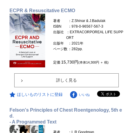
ECPR & Resuscitative ECMO
著者
：Z.Shinar & J.Badulak
ISBN
：978-0-96567-567-3
出版社
：EXTRACORPOREAL LIFE SUPP
ORT
出版年
：2021年
ページ数
：282pp.
15,730円
定価
(本体14,300円 ＋ 税)
詳しく見る
ほしいものリストに登録
いいね
Felson's Principles of Chest Roentgenology, 5th e
d.
- A Programmed Text
著者
：L.R.Goodman