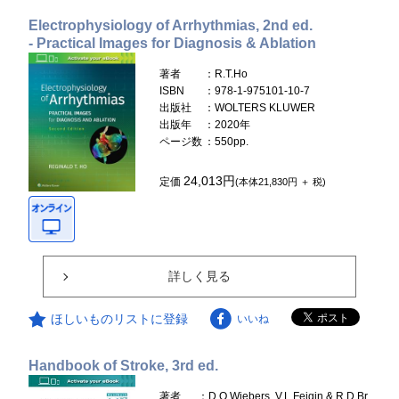
Electrophysiology of Arrhythmias, 2nd ed.
- Practical Images for Diagnosis & Ablation
著者
：R.T.Ho
ISBN
：978-1-975101-10-7
出版社
：WOLTERS KLUWER
出版年
：2020年
ページ数
：550pp.
24,013円
定価
(本体21,830円 ＋ 税)
詳しく見る
ほしいものリストに登録
いいね
Handbook of Stroke, 3rd ed.
著者
：D.O.Wiebers, V.L.Feigin & R.D.Br