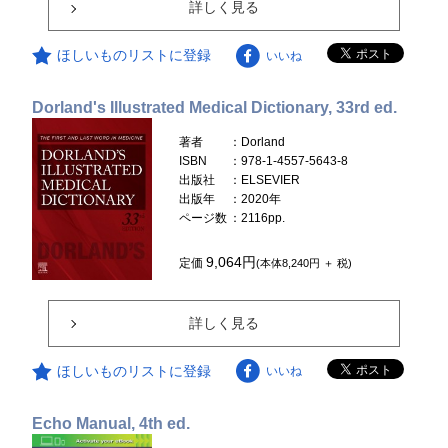
詳しく見る
ほしいものリストに登録
いいね
Dorland's Illustrated Medical Dictionary, 33rd ed.
著者
：Dorland
ISBN
：978-1-4557-5643-8
出版社
：ELSEVIER
出版年
：2020年
ページ数
：2116pp.
9,064円
定価
(本体8,240円 ＋ 税)
詳しく見る
ほしいものリストに登録
いいね
Echo Manual, 4th ed.