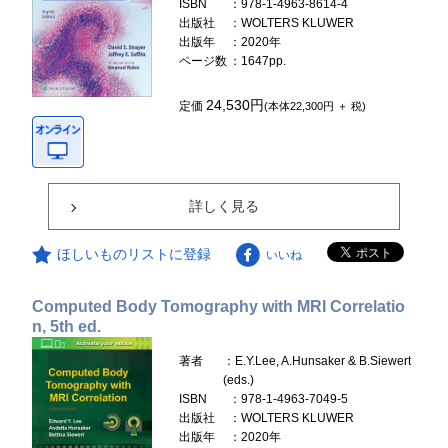
ISBN
：978-1-4963-8614-4
出版社
：WOLTERS KLUWER
出版年
：2020年
ページ数
：1647pp.
24,530円
定価
(本体22,300円 ＋ 税)
詳しく見る
ほしいものリストに登録
いいね
Computed Body Tomography with MRI Correlatio
n, 5th ed.
著者
：E.Y.Lee, A.Hunsaker & B.Siewert
(eds.)
ISBN
：978-1-4963-7049-5
出版社
：WOLTERS KLUWER
出版年
：2020年