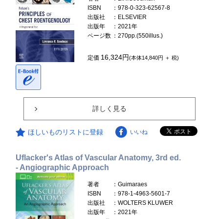
ISBN
：978-0-323-62567-8
出版社
：ELSEVIER
出版年
：2021年
ページ数
：270pp.(550illus.)
16,324円
定価
(本体14,840円 ＋ 税)
詳しく見る
ほしいものリストに登録
いいね
Uflacker's Atlas of Vascular Anatomy, 3rd ed.
- Angiographic Approach
著者
：Guimaraes
ISBN
：978-1-4963-5601-7
出版社
：WOLTERS KLUWER
出版年
：2021年