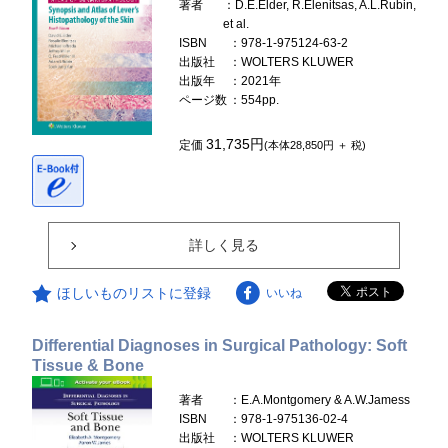
著者
：D.E.Elder, R.Elenitsas, A.L.Rubin,
et al.
ISBN
：978-1-975124-63-2
出版社
：WOLTERS KLUWER
出版年
：2021年
ページ数
：554pp.
31,735円
定価
(本体28,850円 ＋ 税)
詳しく見る
ほしいものリストに登録
いいね
Differential Diagnoses in Surgical Pathology: Soft
Tissue & Bone
著者
：E.A.Montgomery & A.W.Jamess
ISBN
：978-1-975136-02-4
出版社
：WOLTERS KLUWER