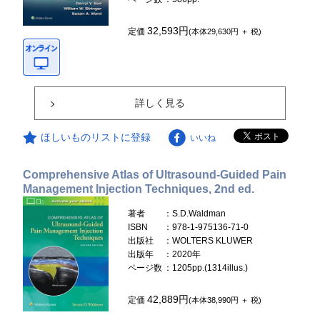
32,593円
定価
(本体29,630円 ＋ 税)
詳しく見る
ほしいものリストに登録
いいね
Comprehensive Atlas of Ultrasound-Guided Pain
Management Injection Techniques, 2nd ed.
著者
：S.D.Waldman
ISBN
：978-1-975136-71-0
出版社
：WOLTERS KLUWER
出版年
：2020年
ページ数
：1205pp.(1314illus.)
42,889円
定価
(本体38,990円 ＋ 税)