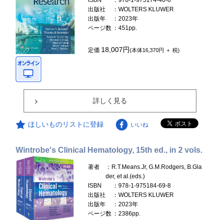
ISBN
：978-1-975174-40-8
出版社
：WOLTERS KLUWER
出版年
：2023年
ページ数
：451pp.
18,007円
定価
(本体16,370円 ＋ 税)
詳しく見る
ほしいものリストに登録
いいね
Wintrobe's Clinical Hematology, 15th ed., in 2 vols.
著者
：R.T.Means.Jr, G.M.Rodgers, B.Gla
der, et al.(eds.)
ISBN
：978-1-975184-69-8
出版社
：WOLTERS KLUWER
出版年
：2023年
ページ数
：2386pp.