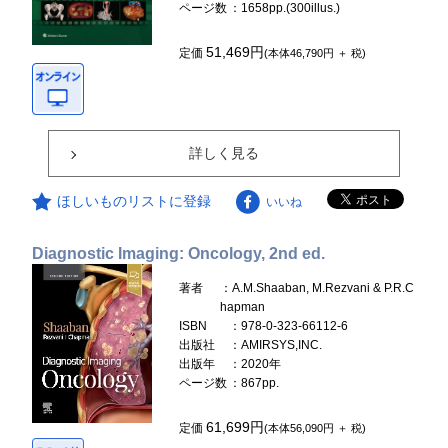
ページ数
：1658pp.(300illus.)
51,469円
定価
(本体46,790円 ＋ 税)
詳しく見る
ほしいものリストに登録
いいね
Diagnostic Imaging: Oncology, 2nd ed.
著者
：A.M.Shaaban, M.Rezvani & P.R.C
hapman
ISBN
：978-0-323-66112-6
出版社
：AMIRSYS,INC.
出版年
：2020年
ページ数
：867pp.
61,699円
定価
(本体56,090円 ＋ 税)