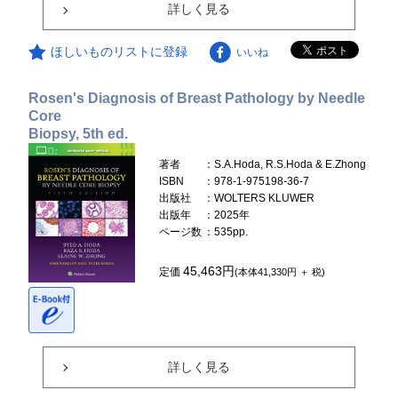
詳しく見る
ほしいものリストに登録
いいね
Rosen's Diagnosis of Breast Pathology by Needle
Core
Biopsy, 5th ed.
著者
：S.A.Hoda, R.S.Hoda & E.Zhong
ISBN
：978-1-975198-36-7
出版社
：WOLTERS KLUWER
出版年
：2025年
ページ数
：535pp.
45,463円
定価
(本体41,330円 ＋ 税)
詳しく見る