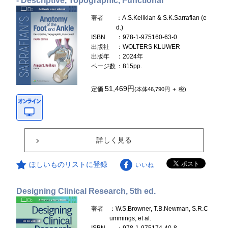
- Descriptive, Topographic, Functional
著者
：A.S.Kelikian & S.K.Sarrafian (e
d.)
ISBN
：978-1-975160-63-0
出版社
：WOLTERS KLUWER
出版年
：2024年
ページ数
：815pp.
51,469円
定価
(本体46,790円 ＋ 税)
詳しく見る
ほしいものリストに登録
いいね
Designing Clinical Research, 5th ed.
著者
：W.S.Browner, T.B.Newman, S.R.C
ummings, et al.