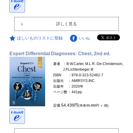
詳しく見る
ほしいものリストに登録
いいね
Expert Differential Diagnoses: Chest, 2nd ed.
著者
：B.W.Carter, M.L.R.-De-Christenson,
J.P.Lichtenbeger III
ISBN
：978-0-323-52482-7
出版社
：AMIRSYS,INC.
出版年
：2020年
ページ数
：441pp.
54,439円
定価
(本体49,490円 ＋ 税)