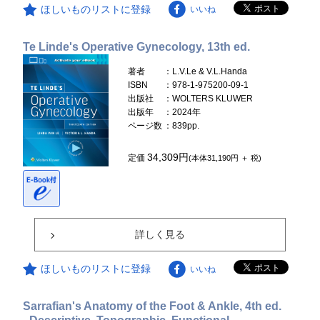
ほしいものリストに登録
いいね
Te Linde's Operative Gynecology, 13th ed.
著者
：L.V.Le & V.L.Handa
ISBN
：978-1-975200-09-1
出版社
：WOLTERS KLUWER
出版年
：2024年
ページ数
：839pp.
34,309円
定価
(本体31,190円 ＋ 税)
詳しく見る
ほしいものリストに登録
いいね
Sarrafian's Anatomy of the Foot & Ankle, 4th ed.