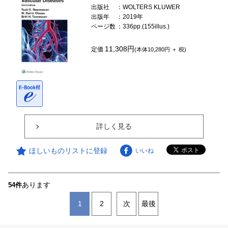
出版社
：WOLTERS KLUWER
出版年
：2019年
ページ数
：336pp.(155illus.)
11,308円
定価
(本体10,280円 ＋ 税)
詳しく見る
ほしいものリストに登録
いいね
あります
54件
1
2
次
最後