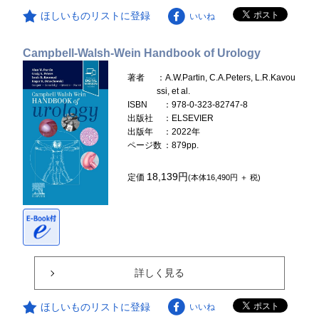
ほしいものリストに登録
いいね
Campbell-Walsh-Wein Handbook of Urology
著者
：A.W.Partin, C.A.Peters, L.R.Kavou
ssi, et al.
ISBN
：978-0-323-82747-8
出版社
：ELSEVIER
出版年
：2022年
ページ数
：879pp.
18,139円
定価
(本体16,490円 ＋ 税)
詳しく見る
ほしいものリストに登録
いいね