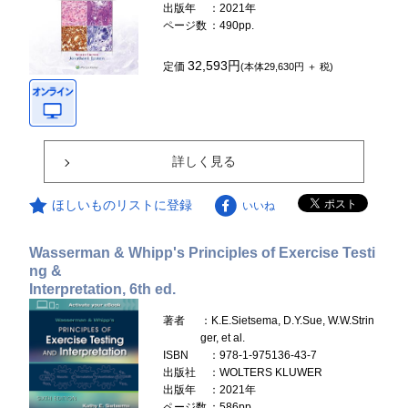
出版年
：2021年
ページ数
：490pp.
32,593円
定価
(本体29,630円 ＋ 税)
詳しく見る
ほしいものリストに登録
いいね
Wasserman & Whipp's Principles of Exercise Testi
ng &
Interpretation, 6th ed.
著者
：K.E.Sietsema, D.Y.Sue, W.W.Strin
ger, et al.
ISBN
：978-1-975136-43-7
出版社
：WOLTERS KLUWER
出版年
：2021年
ページ数
：586pp.