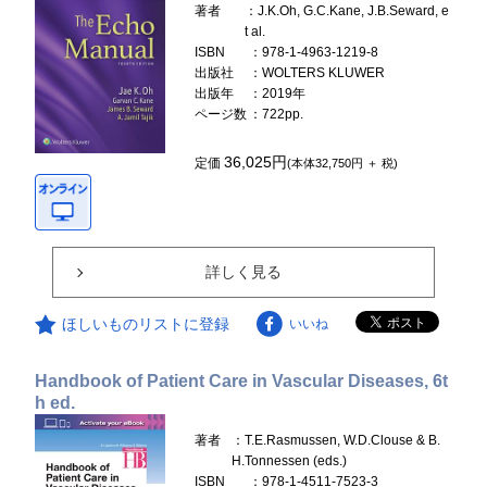
著者
：J.K.Oh, G.C.Kane, J.B.Seward, e
t al.
ISBN
：978-1-4963-1219-8
出版社
：WOLTERS KLUWER
出版年
：2019年
ページ数
：722pp.
36,025円
定価
(本体32,750円 ＋ 税)
詳しく見る
ほしいものリストに登録
いいね
Handbook of Patient Care in Vascular Diseases, 6t
h ed.
著者
：T.E.Rasmussen, W.D.Clouse & B.
H.Tonnessen (eds.)
ISBN
：978-1-4511-7523-3