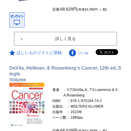
68,629円
定価
(本体62,390円 ＋ 税)
詳しく見る
ほしいものリストに登録
いいね
DeVita, Hellman, & Rosenberg's Cancer, 12th ed.,S
ingle
Volume
著者
：V.T.DeVita,Jr., T.S.Lawrence & S.
A.Rosenberg
ISBN
：978-1-975184-74-2
出版社
：WOLTERS KLUWER
出版年
：2023年
ページ数
：1880pp.
68,629円
定価
(本体62,390円 ＋ 税)