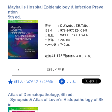
Mayhall's Hospital Epidemiology & Infection Preve
ntion
5th ed.
著者
：D.J.Weber, T.R.Talbot
ISBN
：978-1-975124-58-8
出版社
：WOLTERS KLUWER
出版年
：2021年
ページ数
：742pp.
41,173円
定価
(本体37,430円 ＋ 税)
詳しく見る
ほしいものリストに登録
いいね
Atlas of Dermatopathology, 4th ed.
- Synopsis & Atlas of Lever's Histopathology of Sk
in