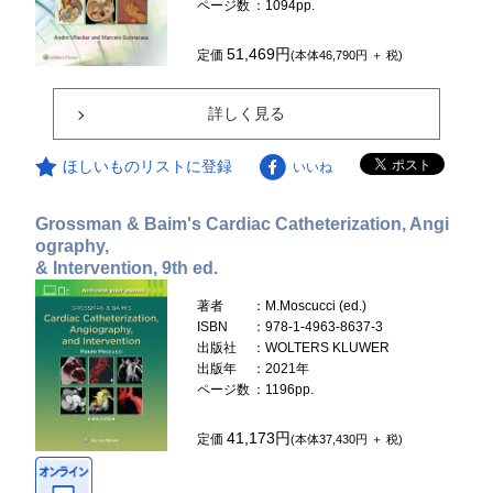
ページ数
：1094pp.
51,469円
定価
(本体46,790円 ＋ 税)
詳しく見る
ほしいものリストに登録
いいね
Grossman & Baim's Cardiac Catheterization, Angi
ography,
& Intervention, 9th ed.
著者
：M.Moscucci (ed.)
ISBN
：978-1-4963-8637-3
出版社
：WOLTERS KLUWER
出版年
：2021年
ページ数
：1196pp.
41,173円
定価
(本体37,430円 ＋ 税)