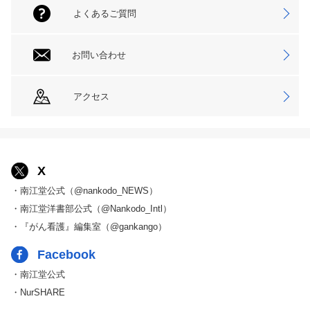
よくあるご質問
お問い合わせ
アクセス
X
・南江堂公式（@nankodo_NEWS）
・南江堂洋書部公式（@Nankodo_Intl）
・『がん看護』編集室（@gankango）
Facebook
・南江堂公式
・NurSHARE