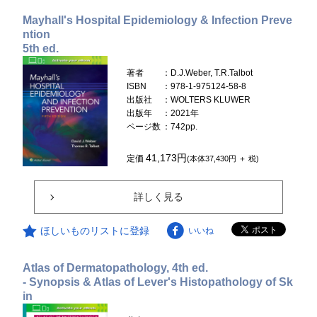
Mayhall's Hospital Epidemiology & Infection Preve
ntion
5th ed.
著者
：D.J.Weber, T.R.Talbot
ISBN
：978-1-975124-58-8
出版社
：WOLTERS KLUWER
出版年
：2021年
ページ数
：742pp.
41,173円
定価
(本体37,430円 ＋ 税)
詳しく見る
ほしいものリストに登録
いいね
Atlas of Dermatopathology, 4th ed.
- Synopsis & Atlas of Lever's Histopathology of Sk
in