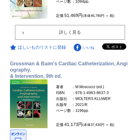
ページ数
：1094pp.
51,469円
定価
(本体46,790円 ＋ 税)
詳しく見る
ほしいものリストに登録
いいね
Grossman & Baim's Cardiac Catheterization, Angi
ography,
& Intervention, 9th ed.
著者
：M.Moscucci (ed.)
ISBN
：978-1-4963-8637-3
出版社
：WOLTERS KLUWER
出版年
：2021年
ページ数
：1196pp.
41,173円
定価
(本体37,430円 ＋ 税)