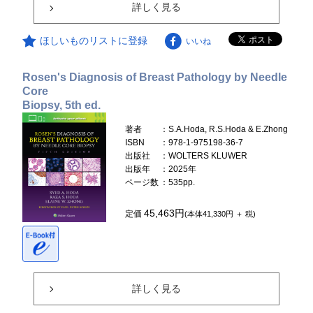
詳しく見る
ほしいものリストに登録
いいね
Rosen's Diagnosis of Breast Pathology by Needle
Core
Biopsy, 5th ed.
著者
：S.A.Hoda, R.S.Hoda & E.Zhong
ISBN
：978-1-975198-36-7
出版社
：WOLTERS KLUWER
出版年
：2025年
ページ数
：535pp.
45,463円
定価
(本体41,330円 ＋ 税)
詳しく見る