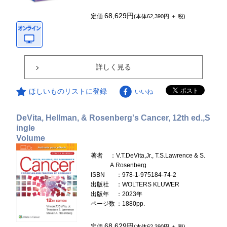
68,629円
定価
(本体62,390円 ＋ 税)
詳しく見る
ほしいものリストに登録
いいね
DeVita, Hellman, & Rosenberg's Cancer, 12th ed.,S
ingle
Volume
著者
：V.T.DeVita,Jr., T.S.Lawrence & S.
A.Rosenberg
ISBN
：978-1-975184-74-2
出版社
：WOLTERS KLUWER
出版年
：2023年
ページ数
：1880pp.
68,629円
定価
(本体62,390円 ＋ 税)