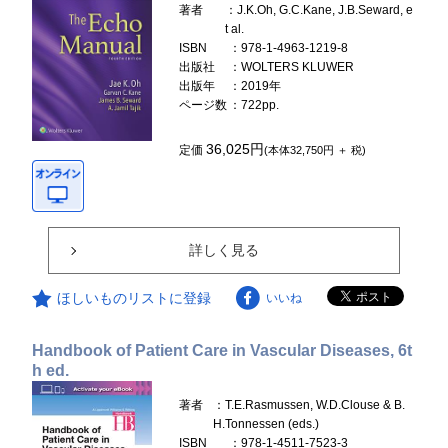
著者
：J.K.Oh, G.C.Kane, J.B.Seward, e
t al.
ISBN
：978-1-4963-1219-8
出版社
：WOLTERS KLUWER
出版年
：2019年
ページ数
：722pp.
36,025円
定価
(本体32,750円 ＋ 税)
詳しく見る
ほしいものリストに登録
いいね
Handbook of Patient Care in Vascular Diseases, 6t
h ed.
著者
：T.E.Rasmussen, W.D.Clouse & B.
H.Tonnessen (eds.)
ISBN
：978-1-4511-7523-3