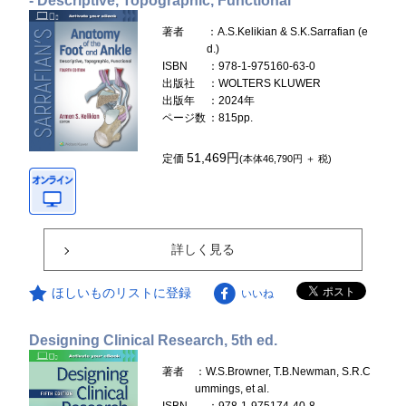
- Descriptive, Topographic, Functional
著者
：A.S.Kelikian & S.K.Sarrafian (e
d.)
ISBN
：978-1-975160-63-0
出版社
：WOLTERS KLUWER
出版年
：2024年
ページ数
：815pp.
51,469円
定価
(本体46,790円 ＋ 税)
詳しく見る
ほしいものリストに登録
いいね
Designing Clinical Research, 5th ed.
著者
：W.S.Browner, T.B.Newman, S.R.C
ummings, et al.