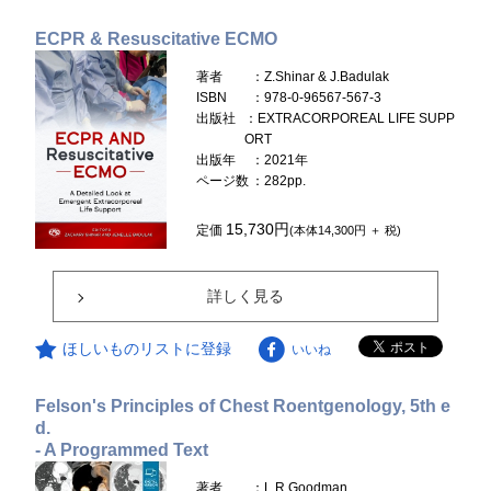
ECPR & Resuscitative ECMO
著者
：Z.Shinar & J.Badulak
ISBN
：978-0-96567-567-3
出版社
：EXTRACORPOREAL LIFE SUPP
ORT
出版年
：2021年
ページ数
：282pp.
15,730円
定価
(本体14,300円 ＋ 税)
詳しく見る
ほしいものリストに登録
いいね
Felson's Principles of Chest Roentgenology, 5th e
d.
- A Programmed Text
著者
：L.R.Goodman