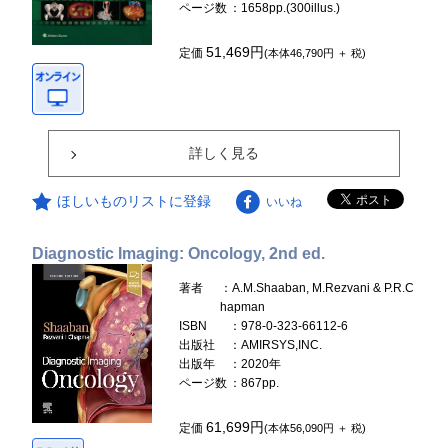
ページ数
：1658pp.(300illus.)
51,469円
定価
(本体46,790円 ＋ 税)
詳しく見る
ほしいものリストに登録
いいね
Diagnostic Imaging: Oncology, 2nd ed.
著者
：A.M.Shaaban, M.Rezvani & P.R.C
hapman
ISBN
：978-0-323-66112-6
出版社
：AMIRSYS,INC.
出版年
：2020年
ページ数
：867pp.
61,699円
定価
(本体56,090円 ＋ 税)