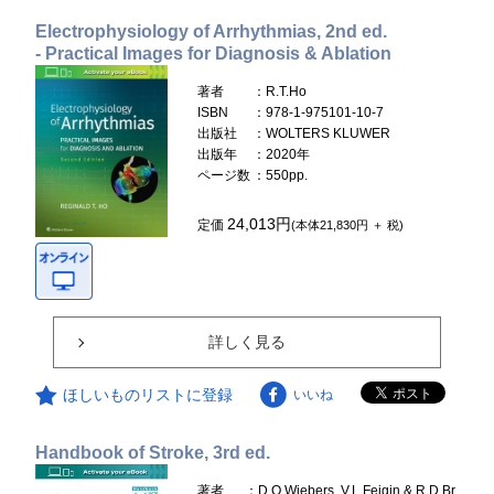
Electrophysiology of Arrhythmias, 2nd ed.
- Practical Images for Diagnosis & Ablation
著者
：R.T.Ho
ISBN
：978-1-975101-10-7
出版社
：WOLTERS KLUWER
出版年
：2020年
ページ数
：550pp.
24,013円
定価
(本体21,830円 ＋ 税)
詳しく見る
ほしいものリストに登録
いいね
Handbook of Stroke, 3rd ed.
著者
：D.O.Wiebers, V.L.Feigin & R.D.Br