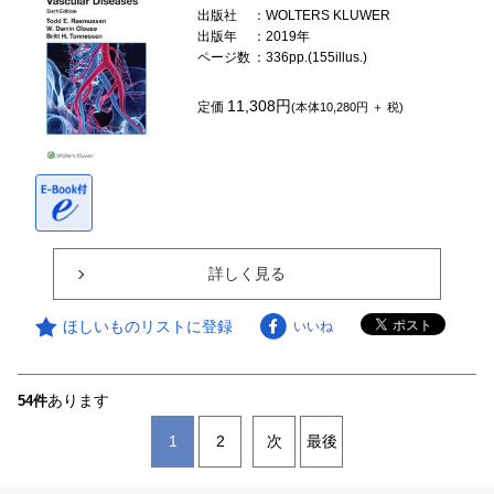
出版社
：WOLTERS KLUWER
出版年
：2019年
ページ数
：336pp.(155illus.)
11,308円
定価
(本体10,280円 ＋ 税)
詳しく見る
ほしいものリストに登録
いいね
あります
54件
1
2
次
最後