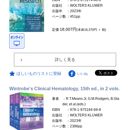
ISBN
：978-1-975174-40-8
出版社
：WOLTERS KLUWER
出版年
：2023年
ページ数
：451pp.
18,007円
定価
(本体16,370円 ＋ 税)
詳しく見る
ほしいものリストに登録
いいね
Wintrobe's Clinical Hematology, 15th ed., in 2 vols.
著者
：R.T.Means.Jr, G.M.Rodgers, B.Gla
der, et al.(eds.)
ISBN
：978-1-975184-69-8
出版社
：WOLTERS KLUWER
出版年
：2023年
ページ数
：2386pp.