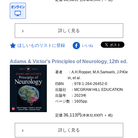
詳しく見る
ほしいものリストに登録
いいね
Adams & Victor's Principles of Neurology, 12th ed.
著者
：A.H.Ropper, M.A.Samuels, J.P.Kle
in, et al.
ISBN
：978-1-264-26452-0
出版社
：MCGRAW HILL EDUCATION
出版年
：2023年
ページ数
：1605pp.
36,113円
定価
(本体32,830円 ＋ 税)
詳しく見る