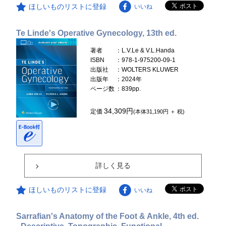
ほしいものリストに登録
いいね
Te Linde's Operative Gynecology, 13th ed.
著者
：L.V.Le & V.L.Handa
ISBN
：978-1-975200-09-1
出版社
：WOLTERS KLUWER
出版年
：2024年
ページ数
：839pp.
34,309円
定価
(本体31,190円 ＋ 税)
詳しく見る
ほしいものリストに登録
いいね
Sarrafian's Anatomy of the Foot & Ankle, 4th ed.