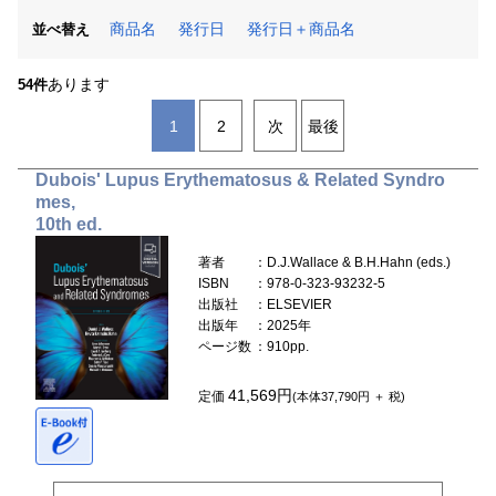
商品名
発行日
発行日＋商品名
並べ替え
あります
54件
1
2
次
最後
Dubois' Lupus Erythematosus & Related Syndro
mes,
10th ed.
著者
：D.J.Wallace & B.H.Hahn (eds.)
ISBN
：978-0-323-93232-5
出版社
：ELSEVIER
出版年
：2025年
ページ数
：910pp.
41,569円
定価
(本体37,790円 ＋ 税)