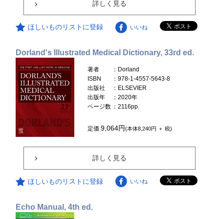
詳しく見る
ほしいものリストに登録
いいね
Dorland's Illustrated Medical Dictionary, 33rd ed.
著者
：Dorland
ISBN
：978-1-4557-5643-8
出版社
：ELSEVIER
出版年
：2020年
ページ数
：2116pp.
9,064円
定価
(本体8,240円 ＋ 税)
詳しく見る
ほしいものリストに登録
いいね
Echo Manual, 4th ed.