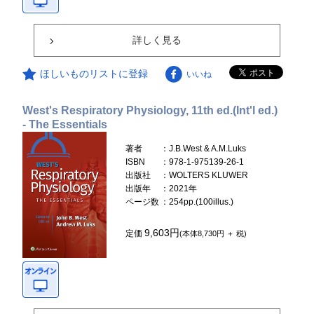
詳しく見る
ほしいものリストに登録
いいね
West's Respiratory Physiology, 11th ed.(Int'l ed.)
- The Essentials
著者
：J.B.West & A.M.Luks
ISBN
：978-1-975139-26-1
出版社
：WOLTERS KLUWER
出版年
：2021年
ページ数
：254pp.(100illus.)
9,603円
定価
(本体8,730円 ＋ 税)