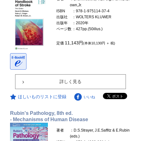
own,Jr.
ISBN
：978-1-975114-37-4
出版社
：WOLTERS KLUWER
出版年
：2020年
ページ数
：427pp.(50illus.)
11,143円
定価
(本体10,130円 ＋ 税)
詳しく見る
ほしいものリストに登録
いいね
Rubin's Pathology, 8th ed.
- Mechanisms of Human Disease
著者
：D.S.Strayer, J.E.Saffitz & E.Rubin
(eds.)