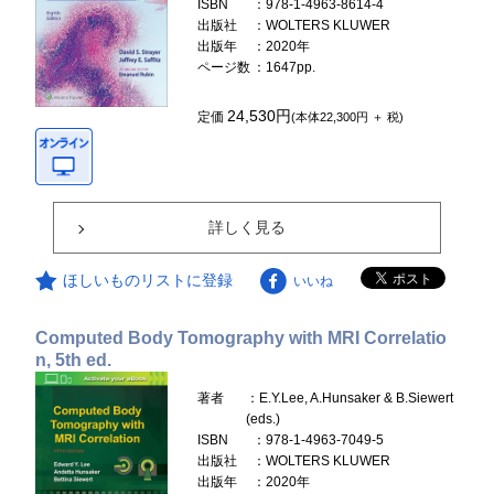
ISBN
：978-1-4963-8614-4
出版社
：WOLTERS KLUWER
出版年
：2020年
ページ数
：1647pp.
24,530円
定価
(本体22,300円 ＋ 税)
詳しく見る
ほしいものリストに登録
いいね
Computed Body Tomography with MRI Correlatio
n, 5th ed.
著者
：E.Y.Lee, A.Hunsaker & B.Siewert
(eds.)
ISBN
：978-1-4963-7049-5
出版社
：WOLTERS KLUWER
出版年
：2020年