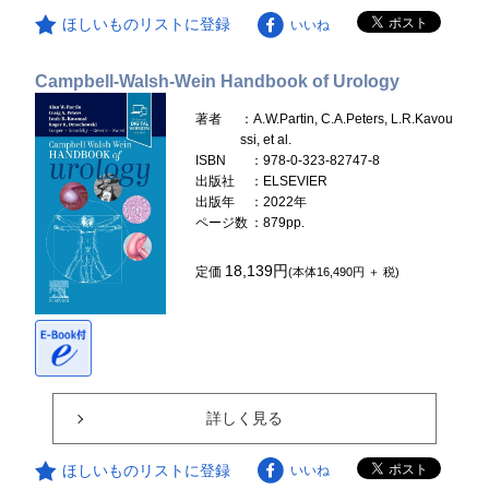
ほしいものリストに登録
いいね
Campbell-Walsh-Wein Handbook of Urology
著者
：A.W.Partin, C.A.Peters, L.R.Kavou
ssi, et al.
ISBN
：978-0-323-82747-8
出版社
：ELSEVIER
出版年
：2022年
ページ数
：879pp.
18,139円
定価
(本体16,490円 ＋ 税)
詳しく見る
ほしいものリストに登録
いいね