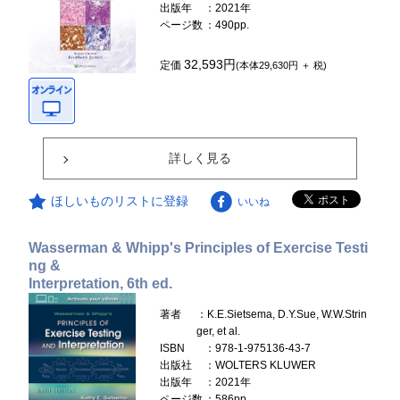
出版年
：2021年
ページ数
：490pp.
32,593円
定価
(本体29,630円 ＋ 税)
詳しく見る
ほしいものリストに登録
いいね
Wasserman & Whipp's Principles of Exercise Testi
ng &
Interpretation, 6th ed.
著者
：K.E.Sietsema, D.Y.Sue, W.W.Strin
ger, et al.
ISBN
：978-1-975136-43-7
出版社
：WOLTERS KLUWER
出版年
：2021年
ページ数
：586pp.