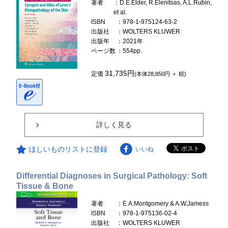
著者
：D.E.Elder, R.Elenitsas, A.L.Rubin,
et al.
ISBN
：978-1-975124-63-2
出版社
：WOLTERS KLUWER
出版年
：2021年
ページ数
：554pp.
31,735円
定価
(本体28,850円 ＋ 税)
詳しく見る
ほしいものリストに登録
いいね
Differential Diagnoses in Surgical Pathology: Soft
Tissue & Bone
著者
：E.A.Montgomery & A.W.Jamess
ISBN
：978-1-975136-02-4
出版社
：WOLTERS KLUWER