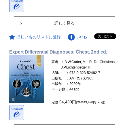
詳しく見る
ほしいものリストに登録
いいね
Expert Differential Diagnoses: Chest, 2nd ed.
著者
：B.W.Carter, M.L.R.-De-Christenson,
J.P.Lichtenbeger III
ISBN
：978-0-323-52482-7
出版社
：AMIRSYS,INC.
出版年
：2020年
ページ数
：441pp.
54,439円
定価
(本体49,490円 ＋ 税)