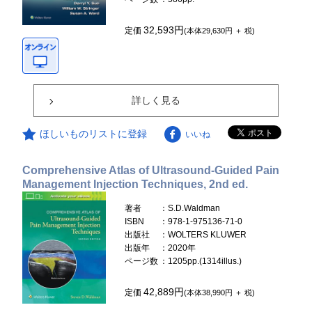
32,593円
定価
(本体29,630円 ＋ 税)
詳しく見る
ほしいものリストに登録
いいね
Comprehensive Atlas of Ultrasound-Guided Pain
Management Injection Techniques, 2nd ed.
著者
：S.D.Waldman
ISBN
：978-1-975136-71-0
出版社
：WOLTERS KLUWER
出版年
：2020年
ページ数
：1205pp.(1314illus.)
42,889円
定価
(本体38,990円 ＋ 税)