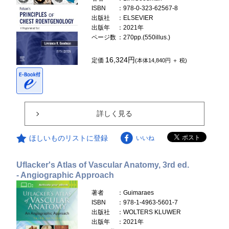
ISBN
：978-0-323-62567-8
出版社
：ELSEVIER
出版年
：2021年
ページ数
：270pp.(550illus.)
16,324円
定価
(本体14,840円 ＋ 税)
詳しく見る
ほしいものリストに登録
いいね
Uflacker's Atlas of Vascular Anatomy, 3rd ed.
- Angiographic Approach
著者
：Guimaraes
ISBN
：978-1-4963-5601-7
出版社
：WOLTERS KLUWER
出版年
：2021年