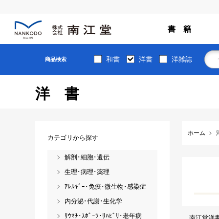
書 籍
和書
洋書
洋雑誌
商品検索
洋書
ホーム
カテゴリから探す
解剖･細胞･遺伝
生理･病理･薬理
ｱﾚﾙｷﾞｰ･免疫･微生物･感染症
内分泌･代謝･生化学
ﾘｳﾏﾁ･ｽﾎﾟｰﾂ･ﾘﾊﾋﾞﾘ･老年病
南江堂洋