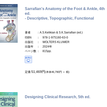
Sarrafian's Anatomy of the Foot & Ankle, 4th
ed.
- Descriptive, Topographic, Functional
著者
：A.S.Kelikian & S.K.Sarrafian (ed.)
ISBN
： 978-1-975160-63-0
出版社
： WOLTERS KLUWER
出版年
： 2024年
ページ数
： 815pp.
51,469円
定価
(本体46,790円 ＋ 税)
Designing Clinical Research, 5th ed.