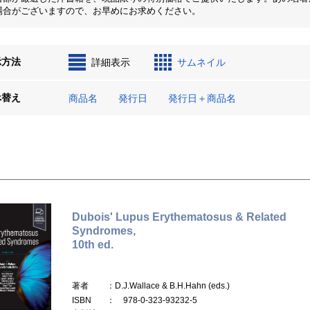
場合がございますので、お早めにお求めください。
示方法
詳細表示
サムネイル
べ替え
商品名
発行日
発行日＋商品名
Dubois' Lupus Erythematosus & Related
Syndromes,
10th ed.
著者
：D.J.Wallace & B.H.Hahn (eds.)
ISBN
： 978-0-323-93232-5