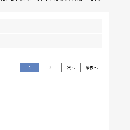
1
2
次へ
最後へ