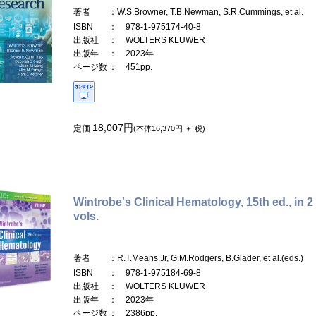
著者
：W.S.Browner, T.B.Newman, S.R.Cummings, et al.
ISBN
： 978-1-975174-40-8
出版社
： WOLTERS KLUWER
出版年
： 2023年
ページ数
： 451pp.
18,007円
定価
(本体16,370円 ＋ 税)
Wintrobe's Clinical Hematology, 15th ed., in 2
vols.
著者
：R.T.Means.Jr, G.M.Rodgers, B.Glader, et al.(eds.)
ISBN
： 978-1-975184-69-8
出版社
： WOLTERS KLUWER
出版年
： 2023年
ページ数
： 2386pp.