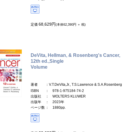
68,629円
定価
(本体62,390円 ＋ 税)
DeVita, Hellman, & Rosenberg's Cancer,
12th ed.,Single
Volume
著者
：V.T.DeVita,Jr., T.S.Lawrence & S.A.Rosenberg
ISBN
： 978-1-975184-74-2
出版社
： WOLTERS KLUWER
出版年
： 2023年
ページ数
： 1880pp.