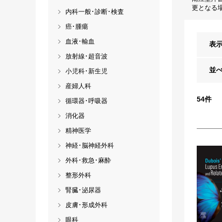
更となる
内科一般･診断･検査
癌･腫瘍
血液･輸血
表
放射線･超音波
並
小児科･新生児
産婦人科
54
件
循環器･呼吸器
消化器
精神医学
神経･脳神経外科
外科･救急･麻酔
整形外科
腎臓･泌尿器
皮膚･形成外科
眼科