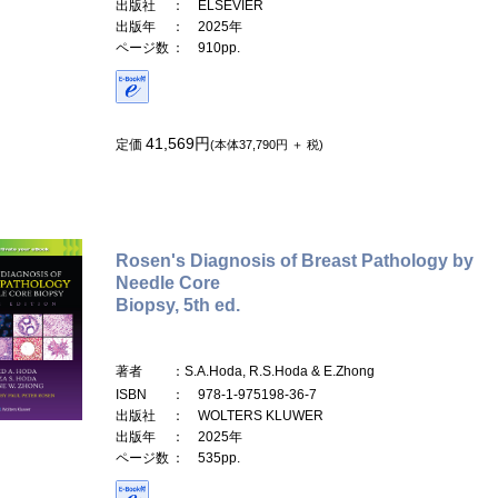
出版社
： ELSEVIER
出版年
： 2025年
ページ数
： 910pp.
41,569円
定価
(本体37,790円 ＋ 税)
Rosen's Diagnosis of Breast Pathology by
Needle Core
Biopsy, 5th ed.
著者
：S.A.Hoda, R.S.Hoda & E.Zhong
ISBN
： 978-1-975198-36-7
出版社
： WOLTERS KLUWER
出版年
： 2025年
ページ数
： 535pp.