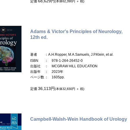
68,629円
定価
(本体62,390円 ＋ 税)
Adams & Victor's Principles of Neurology,
12th ed.
著者
：A.H.Ropper, M.A.Samuels, J.P.Klein, et al.
ISBN
： 978-1-264-26452-0
出版社
： MCGRAW HILL EDUCATION
出版年
： 2023年
ページ数
： 1605pp.
36,113円
定価
(本体32,830円 ＋ 税)
Campbell-Walsh-Wein Handbook of Urology