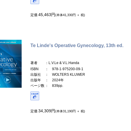
45,463円
定価
(本体41,330円 ＋ 税)
Te Linde's Operative Gynecology, 13th ed.
著者
：L.V.Le & V.L.Handa
ISBN
： 978-1-975200-09-1
出版社
： WOLTERS KLUWER
出版年
： 2024年
ページ数
： 839pp.
34,309円
定価
(本体31,190円 ＋ 税)