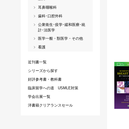
耳鼻咽喉科
歯科･口腔外科
公衆衛生･疫学･緩和医療･統
計･法医学
医学一般・獣医学・その他
看護
近刊書一覧
シリーズから探す
好評参考書・教科書
臨床留学への道 USMLE対策
学会出展一覧
洋書籍クリアランスセール