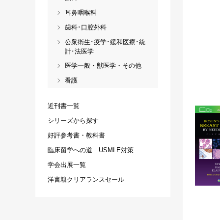
耳鼻咽喉科
歯科･口腔外科
公衆衛生･疫学･緩和医療･統
計･法医学
医学一般・獣医学・その他
看護
近刊書一覧
シリーズから探す
好評参考書・教科書
臨床留学への道 USMLE対策
学会出展一覧
洋書籍クリアランスセール