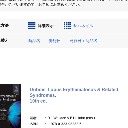
場合がございますので、お早めにお求めください。
示方法
詳細表示
サムネイル
べ替え
商品名
発行日
発行日＋商品名
Dubois' Lupus Erythematosus & Related
Syndromes,
10th ed.
著者
：D.J.Wallace & B.H.Hahn (eds.)
ISBN
： 978-0-323-93232-5