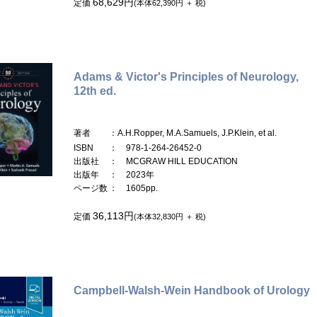
68,629円
定価
(本体62,390円 ＋ 税)
Adams & Victor's Principles of Neurology,
12th ed.
著者
：A.H.Ropper, M.A.Samuels, J.P.Klein, et al.
ISBN
： 978-1-264-26452-0
出版社
： MCGRAW HILL EDUCATION
出版年
： 2023年
ページ数
： 1605pp.
36,113円
定価
(本体32,830円 ＋ 税)
Campbell-Walsh-Wein Handbook of Urology