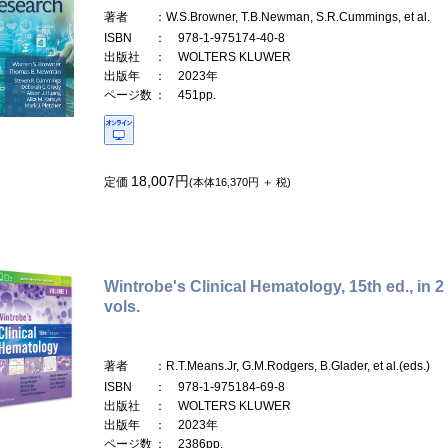
著者
：W.S.Browner, T.B.Newman, S.R.Cummings, et al.
ISBN
： 978-1-975174-40-8
出版社
： WOLTERS KLUWER
出版年
： 2023年
ページ数
： 451pp.
18,007円
定価
(本体16,370円 ＋ 税)
Wintrobe's Clinical Hematology, 15th ed., in 2
vols.
著者
：R.T.Means.Jr, G.M.Rodgers, B.Glader, et al.(eds.)
ISBN
： 978-1-975184-69-8
出版社
： WOLTERS KLUWER
出版年
： 2023年
ページ数
： 2386pp.