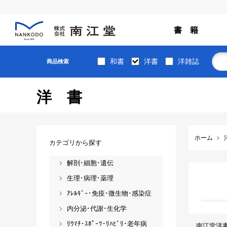
書 籍
和書
洋書
洋雑誌
商品検索
洋書
ホーム
カテゴリから探す
解剖･細胞･遺伝
生理･病理･薬理
ｱﾚﾙｷﾞｰ･免疫･微生物･感染症
内分泌･代謝･生化学
ﾘｳﾏﾁ･ｽﾎﾟｰﾂ･ﾘﾊﾋﾞﾘ･老年病
南江堂洋