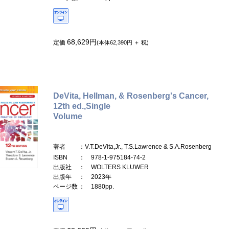
68,629円
定価
(本体62,390円 ＋ 税)
DeVita, Hellman, & Rosenberg's Cancer,
12th ed.,Single
Volume
著者
：V.T.DeVita,Jr., T.S.Lawrence & S.A.Rosenberg
ISBN
： 978-1-975184-74-2
出版社
： WOLTERS KLUWER
出版年
： 2023年
ページ数
： 1880pp.