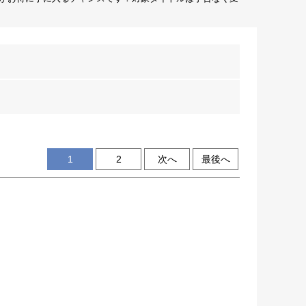
1
2
次へ
最後へ