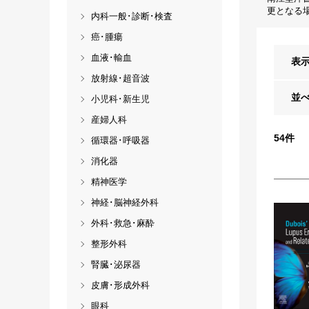
更となる
内科一般･診断･検査
癌･腫瘍
血液･輸血
表
放射線･超音波
並
小児科･新生児
産婦人科
54
件
循環器･呼吸器
消化器
精神医学
神経･脳神経外科
外科･救急･麻酔
整形外科
腎臓･泌尿器
皮膚･形成外科
眼科