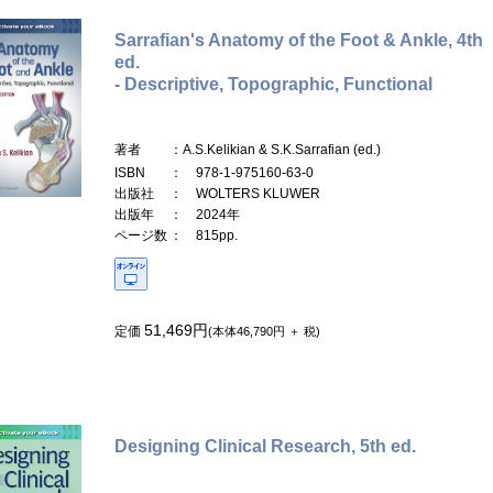
Sarrafian's Anatomy of the Foot & Ankle, 4th
ed.
- Descriptive, Topographic, Functional
著者
：A.S.Kelikian & S.K.Sarrafian (ed.)
ISBN
： 978-1-975160-63-0
出版社
： WOLTERS KLUWER
出版年
： 2024年
ページ数
： 815pp.
51,469円
定価
(本体46,790円 ＋ 税)
Designing Clinical Research, 5th ed.