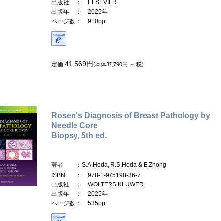
出版社
： ELSEVIER
出版年
： 2025年
ページ数
： 910pp.
41,569円
定価
(本体37,790円 ＋ 税)
Rosen's Diagnosis of Breast Pathology by
Needle Core
Biopsy, 5th ed.
著者
：S.A.Hoda, R.S.Hoda & E.Zhong
ISBN
： 978-1-975198-36-7
出版社
： WOLTERS KLUWER
出版年
： 2025年
ページ数
： 535pp.