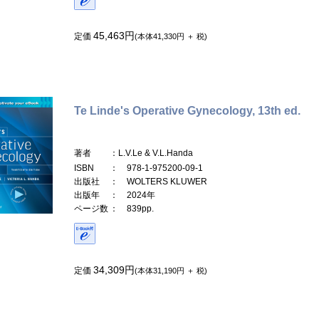
45,463円
定価
(本体41,330円 ＋ 税)
Te Linde's Operative Gynecology, 13th ed.
著者
：L.V.Le & V.L.Handa
ISBN
： 978-1-975200-09-1
出版社
： WOLTERS KLUWER
出版年
： 2024年
ページ数
： 839pp.
34,309円
定価
(本体31,190円 ＋ 税)