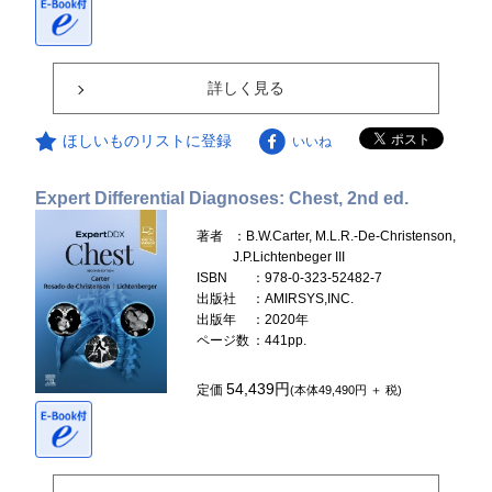
詳しく見る
ほしいものリストに登録
いいね
Expert Differential Diagnoses: Chest, 2nd ed.
著者
：B.W.Carter, M.L.R.-De-Christenson,
J.P.Lichtenbeger III
ISBN
：978-0-323-52482-7
出版社
：AMIRSYS,INC.
出版年
：2020年
ページ数
：441pp.
54,439円
定価
(本体49,490円 ＋ 税)