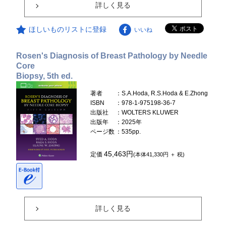
詳しく見る
ほしいものリストに登録
いいね
Rosen's Diagnosis of Breast Pathology by Needle
Core
Biopsy, 5th ed.
著者
：S.A.Hoda, R.S.Hoda & E.Zhong
ISBN
：978-1-975198-36-7
出版社
：WOLTERS KLUWER
出版年
：2025年
ページ数
：535pp.
45,463円
定価
(本体41,330円 ＋ 税)
詳しく見る