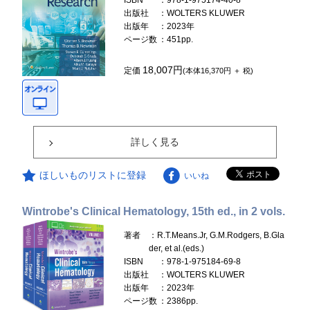
ISBN
：978-1-975174-40-8
出版社
：WOLTERS KLUWER
出版年
：2023年
ページ数
：451pp.
18,007円
定価
(本体16,370円 ＋ 税)
詳しく見る
ほしいものリストに登録
いいね
Wintrobe's Clinical Hematology, 15th ed., in 2 vols.
著者
：R.T.Means.Jr, G.M.Rodgers, B.Gla
der, et al.(eds.)
ISBN
：978-1-975184-69-8
出版社
：WOLTERS KLUWER
出版年
：2023年
ページ数
：2386pp.