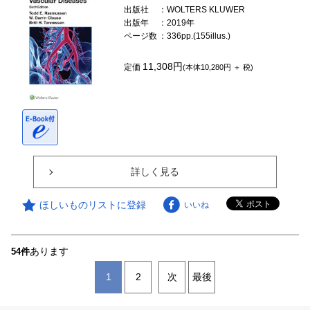
出版社
：WOLTERS KLUWER
出版年
：2019年
ページ数
：336pp.(155illus.)
11,308円
定価
(本体10,280円 ＋ 税)
詳しく見る
ほしいものリストに登録
いいね
あります
54件
1
2
次
最後