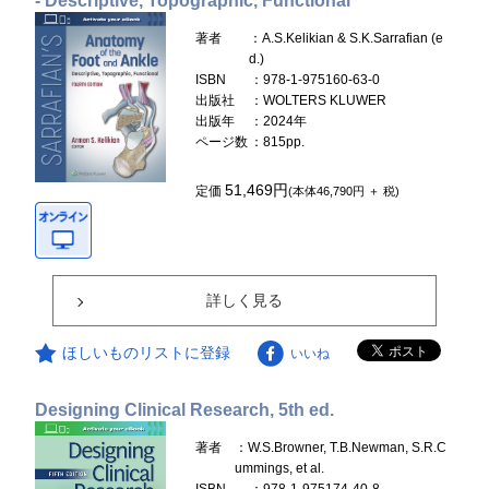
- Descriptive, Topographic, Functional
著者
：A.S.Kelikian & S.K.Sarrafian (e
d.)
ISBN
：978-1-975160-63-0
出版社
：WOLTERS KLUWER
出版年
：2024年
ページ数
：815pp.
51,469円
定価
(本体46,790円 ＋ 税)
詳しく見る
ほしいものリストに登録
いいね
Designing Clinical Research, 5th ed.
著者
：W.S.Browner, T.B.Newman, S.R.C
ummings, et al.