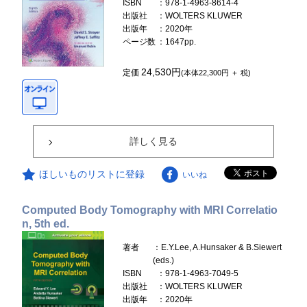
ISBN
：978-1-4963-8614-4
出版社
：WOLTERS KLUWER
出版年
：2020年
ページ数
：1647pp.
24,530円
定価
(本体22,300円 ＋ 税)
詳しく見る
ほしいものリストに登録
いいね
Computed Body Tomography with MRI Correlatio
n, 5th ed.
著者
：E.Y.Lee, A.Hunsaker & B.Siewert
(eds.)
ISBN
：978-1-4963-7049-5
出版社
：WOLTERS KLUWER
出版年
：2020年