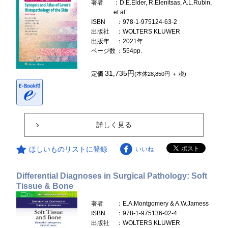
著者
：D.E.Elder, R.Elenitsas, A.L.Rubin,
et al.
ISBN
：978-1-975124-63-2
出版社
：WOLTERS KLUWER
出版年
：2021年
ページ数
：554pp.
31,735円
定価
(本体28,850円 ＋ 税)
詳しく見る
ほしいものリストに登録
いいね
Differential Diagnoses in Surgical Pathology: Soft
Tissue & Bone
著者
：E.A.Montgomery & A.W.Jamess
ISBN
：978-1-975136-02-4
出版社
：WOLTERS KLUWER