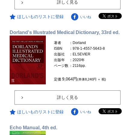
詳しく見る
ほしいものリストに登録
いいね
Dorland's Illustrated Medical Dictionary, 33rd ed.
著者
：Dorland
ISBN
：978-1-4557-5643-8
出版社
：ELSEVIER
出版年
：2020年
ページ数
：2116pp.
9,064円
定価
(本体8,240円 ＋ 税)
詳しく見る
ほしいものリストに登録
いいね
Echo Manual, 4th ed.