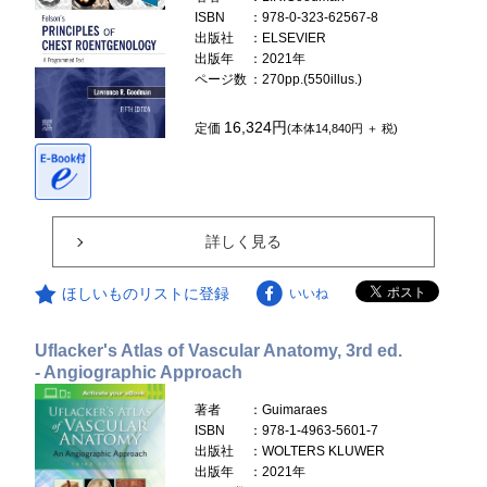
ISBN
：978-0-323-62567-8
出版社
：ELSEVIER
出版年
：2021年
ページ数
：270pp.(550illus.)
16,324円
定価
(本体14,840円 ＋ 税)
詳しく見る
ほしいものリストに登録
いいね
Uflacker's Atlas of Vascular Anatomy, 3rd ed.
- Angiographic Approach
著者
：Guimaraes
ISBN
：978-1-4963-5601-7
出版社
：WOLTERS KLUWER
出版年
：2021年