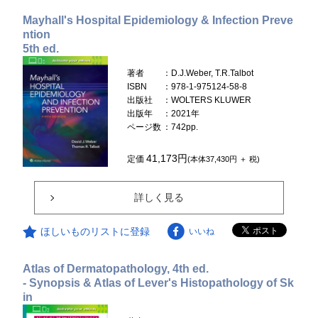
Mayhall's Hospital Epidemiology & Infection Preve
ntion
5th ed.
著者
：D.J.Weber, T.R.Talbot
ISBN
：978-1-975124-58-8
出版社
：WOLTERS KLUWER
出版年
：2021年
ページ数
：742pp.
41,173円
定価
(本体37,430円 ＋ 税)
詳しく見る
ほしいものリストに登録
いいね
Atlas of Dermatopathology, 4th ed.
- Synopsis & Atlas of Lever's Histopathology of Sk
in