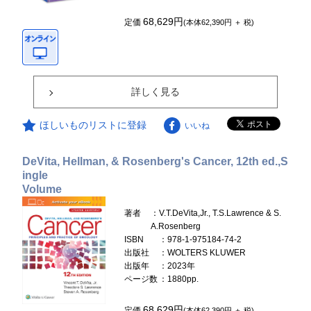
68,629円
定価
(本体62,390円 ＋ 税)
詳しく見る
ほしいものリストに登録
いいね
DeVita, Hellman, & Rosenberg's Cancer, 12th ed.,S
ingle
Volume
著者
：V.T.DeVita,Jr., T.S.Lawrence & S.
A.Rosenberg
ISBN
：978-1-975184-74-2
出版社
：WOLTERS KLUWER
出版年
：2023年
ページ数
：1880pp.
68,629円
定価
(本体62,390円 ＋ 税)