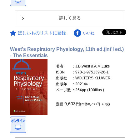
詳しく見る
ほしいものリストに登録
いいね
West's Respiratory Physiology, 11th ed.(Int'l ed.)
- The Essentials
著者
：J.B.West & A.M.Luks
ISBN
：978-1-975139-26-1
出版社
：WOLTERS KLUWER
出版年
：2021年
ページ数
：254pp.(100illus.)
9,603円
定価
(本体8,730円 ＋ 税)