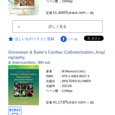
ページ数
：1094pp.
51,469円
定価
(本体46,790円 ＋ 税)
詳しく見る
ほしいものリストに登録
いいね
Grossman & Baim's Cardiac Catheterization, Angi
ography,
& Intervention, 9th ed.
著者
：M.Moscucci (ed.)
ISBN
：978-1-4963-8637-3
出版社
：WOLTERS KLUWER
出版年
：2021年
ページ数
：1196pp.
41,173円
定価
(本体37,430円 ＋ 税)