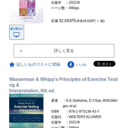
出版年
：2021年
ページ数
：490pp.
32,593円
定価
(本体29,630円 ＋ 税)
詳しく見る
ほしいものリストに登録
いいね
Wasserman & Whipp's Principles of Exercise Testi
ng &
Interpretation, 6th ed.
著者
：K.E.Sietsema, D.Y.Sue, W.W.Strin
ger, et al.
ISBN
：978-1-975136-43-7
出版社
：WOLTERS KLUWER
出版年
：2021年
ページ数
：586pp.