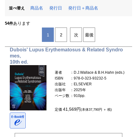
商品名
発行日
発行日＋商品名
並べ替え
あります
54件
1
2
次
最後
Dubois' Lupus Erythematosus & Related Syndro
mes,
10th ed.
著者
：D.J.Wallace & B.H.Hahn (eds.)
ISBN
：978-0-323-93232-5
出版社
：ELSEVIER
出版年
：2025年
ページ数
：910pp.
41,569円
定価
(本体37,790円 ＋ 税)