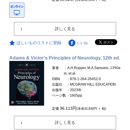
詳しく見る
ほしいものリストに登録
いいね
Adams & Victor's Principles of Neurology, 12th ed.
著者
：A.H.Ropper, M.A.Samuels, J.P.Kle
in, et al.
ISBN
：978-1-264-26452-0
出版社
：MCGRAW HILL EDUCATION
出版年
：2023年
ページ数
：1605pp.
36,113円
定価
(本体32,830円 ＋ 税)
詳しく見る