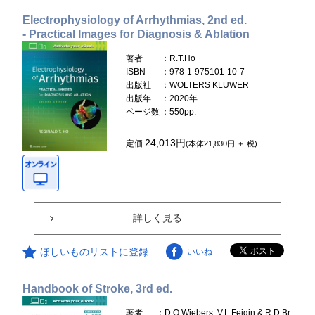
Electrophysiology of Arrhythmias, 2nd ed.
- Practical Images for Diagnosis & Ablation
著者
：R.T.Ho
ISBN
：978-1-975101-10-7
出版社
：WOLTERS KLUWER
出版年
：2020年
ページ数
：550pp.
24,013円
定価
(本体21,830円 ＋ 税)
詳しく見る
ほしいものリストに登録
いいね
Handbook of Stroke, 3rd ed.
著者
：D.O.Wiebers, V.L.Feigin & R.D.Br