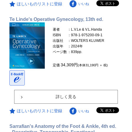
ほしいものリストに登録
いいね
Te Linde's Operative Gynecology, 13th ed.
著者
：L.V.Le & V.L.Handa
ISBN
：978-1-975200-09-1
出版社
：WOLTERS KLUWER
出版年
：2024年
ページ数
：839pp.
34,309円
定価
(本体31,190円 ＋ 税)
詳しく見る
ほしいものリストに登録
いいね
Sarrafian's Anatomy of the Foot & Ankle, 4th ed.