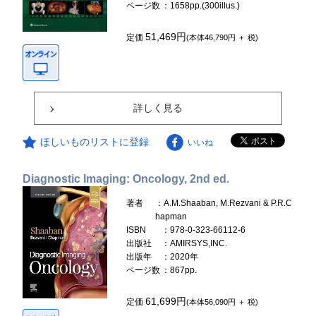
ページ数
：1658pp.(300illus.)
51,469円
定価
(本体46,790円 ＋ 税)
詳しく見る
ほしいものリストに登録
いいね
Diagnostic Imaging: Oncology, 2nd ed.
著者
：A.M.Shaaban, M.Rezvani & P.R.C
hapman
ISBN
：978-0-323-66112-6
出版社
：AMIRSYS,INC.
出版年
：2020年
ページ数
：867pp.
61,699円
定価
(本体56,090円 ＋ 税)