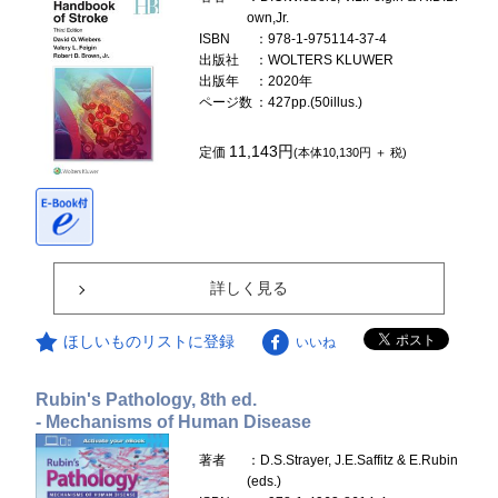
own,Jr.
ISBN
：978-1-975114-37-4
出版社
：WOLTERS KLUWER
出版年
：2020年
ページ数
：427pp.(50illus.)
11,143円
定価
(本体10,130円 ＋ 税)
詳しく見る
ほしいものリストに登録
いいね
Rubin's Pathology, 8th ed.
- Mechanisms of Human Disease
著者
：D.S.Strayer, J.E.Saffitz & E.Rubin
(eds.)