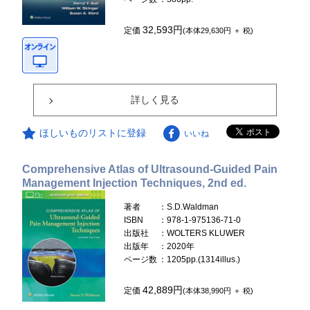
32,593円
定価
(本体29,630円 ＋ 税)
詳しく見る
ほしいものリストに登録
いいね
Comprehensive Atlas of Ultrasound-Guided Pain
Management Injection Techniques, 2nd ed.
著者
：S.D.Waldman
ISBN
：978-1-975136-71-0
出版社
：WOLTERS KLUWER
出版年
：2020年
ページ数
：1205pp.(1314illus.)
42,889円
定価
(本体38,990円 ＋ 税)