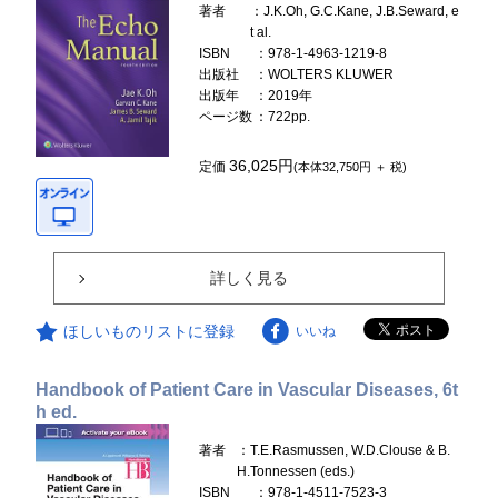
著者
：J.K.Oh, G.C.Kane, J.B.Seward, e
t al.
ISBN
：978-1-4963-1219-8
出版社
：WOLTERS KLUWER
出版年
：2019年
ページ数
：722pp.
36,025円
定価
(本体32,750円 ＋ 税)
詳しく見る
ほしいものリストに登録
いいね
Handbook of Patient Care in Vascular Diseases, 6t
h ed.
著者
：T.E.Rasmussen, W.D.Clouse & B.
H.Tonnessen (eds.)
ISBN
：978-1-4511-7523-3