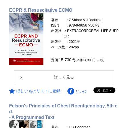
ECPR & Resuscitative ECMO
著者
：Z.Shinar & J.Badulak
ISBN
：978-0-96567-567-3
出版社
：EXTRACORPOREAL LIFE SUPP
ORT
出版年
：2021年
ページ数
：282pp.
15,730円
定価
(本体14,300円 ＋ 税)
詳しく見る
ほしいものリストに登録
いいね
Felson's Principles of Chest Roentgenology, 5th e
d.
- A Programmed Text
著者
：L.R.Goodman