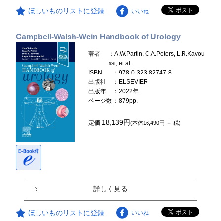
ほしいものリストに登録
いいね
Campbell-Walsh-Wein Handbook of Urology
著者
：A.W.Partin, C.A.Peters, L.R.Kavou
ssi, et al.
ISBN
：978-0-323-82747-8
出版社
：ELSEVIER
出版年
：2022年
ページ数
：879pp.
18,139円
定価
(本体16,490円 ＋ 税)
詳しく見る
ほしいものリストに登録
いいね