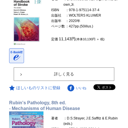
own,Jr.
ISBN
：978-1-975114-37-4
出版社
：WOLTERS KLUWER
出版年
：2020年
ページ数
：427pp.(50illus.)
11,143円
定価
(本体10,130円 ＋ 税)
詳しく見る
ほしいものリストに登録
いいね
Rubin's Pathology, 8th ed.
- Mechanisms of Human Disease
著者
：D.S.Strayer, J.E.Saffitz & E.Rubin
(eds.)