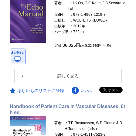
著者
：J.K.Oh, G.C.Kane, J.B.Seward, e
t al.
ISBN
：978-1-4963-1219-8
出版社
：WOLTERS KLUWER
出版年
：2019年
ページ数
：722pp.
36,025円
定価
(本体32,750円 ＋ 税)
詳しく見る
ほしいものリストに登録
いいね
Handbook of Patient Care in Vascular Diseases, 6t
h ed.
著者
：T.E.Rasmussen, W.D.Clouse & B.
H.Tonnessen (eds.)
ISBN
：978-1-4511-7523-3