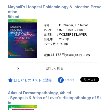
Mayhall's Hospital Epidemiology & Infection Preve
ntion
5th ed.
著者
：D.J.Weber, T.R.Talbot
ISBN
：978-1-975124-58-8
出版社
：WOLTERS KLUWER
出版年
：2021年
ページ数
：742pp.
41,173円
定価
(本体37,430円 ＋ 税)
詳しく見る
ほしいものリストに登録
いいね
Atlas of Dermatopathology, 4th ed.
- Synopsis & Atlas of Lever's Histopathology of Sk
in