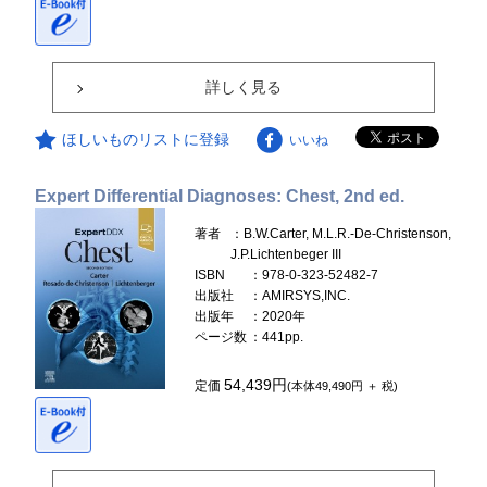
詳しく見る
ほしいものリストに登録
いいね
Expert Differential Diagnoses: Chest, 2nd ed.
著者
：B.W.Carter, M.L.R.-De-Christenson,
J.P.Lichtenbeger III
ISBN
：978-0-323-52482-7
出版社
：AMIRSYS,INC.
出版年
：2020年
ページ数
：441pp.
54,439円
定価
(本体49,490円 ＋ 税)