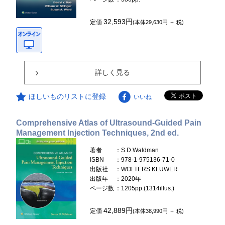
32,593円
定価
(本体29,630円 ＋ 税)
詳しく見る
ほしいものリストに登録
いいね
Comprehensive Atlas of Ultrasound-Guided Pain
Management Injection Techniques, 2nd ed.
著者
：S.D.Waldman
ISBN
：978-1-975136-71-0
出版社
：WOLTERS KLUWER
出版年
：2020年
ページ数
：1205pp.(1314illus.)
42,889円
定価
(本体38,990円 ＋ 税)