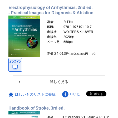
Electrophysiology of Arrhythmias, 2nd ed.
- Practical Images for Diagnosis & Ablation
著者
：R.T.Ho
ISBN
：978-1-975101-10-7
出版社
：WOLTERS KLUWER
出版年
：2020年
ページ数
：550pp.
24,013円
定価
(本体21,830円 ＋ 税)
詳しく見る
ほしいものリストに登録
いいね
Handbook of Stroke, 3rd ed.
著者
：D.O.Wiebers, V.L.Feigin & R.D.Br