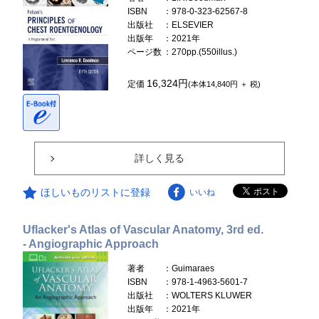
ISBN
：978-0-323-62567-8
出版社
：ELSEVIER
出版年
：2021年
ページ数
：270pp.(550illus.)
16,324円
定価
(本体14,840円 ＋ 税)
詳しく見る
ほしいものリストに登録
いいね
Uflacker's Atlas of Vascular Anatomy, 3rd ed.
- Angiographic Approach
著者
：Guimaraes
ISBN
：978-1-4963-5601-7
出版社
：WOLTERS KLUWER
出版年
：2021年