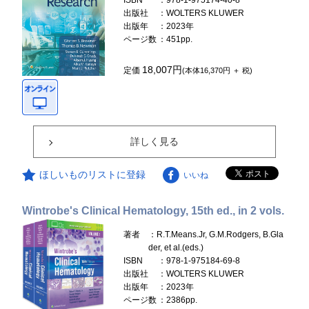
ISBN
：978-1-975174-40-8
出版社
：WOLTERS KLUWER
出版年
：2023年
ページ数
：451pp.
18,007円
定価
(本体16,370円 ＋ 税)
詳しく見る
ほしいものリストに登録
いいね
Wintrobe's Clinical Hematology, 15th ed., in 2 vols.
著者
：R.T.Means.Jr, G.M.Rodgers, B.Gla
der, et al.(eds.)
ISBN
：978-1-975184-69-8
出版社
：WOLTERS KLUWER
出版年
：2023年
ページ数
：2386pp.