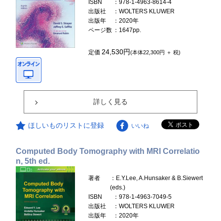
ISBN
：978-1-4963-8614-4
出版社
：WOLTERS KLUWER
出版年
：2020年
ページ数
：1647pp.
24,530円
定価
(本体22,300円 ＋ 税)
詳しく見る
ほしいものリストに登録
いいね
Computed Body Tomography with MRI Correlatio
n, 5th ed.
著者
：E.Y.Lee, A.Hunsaker & B.Siewert
(eds.)
ISBN
：978-1-4963-7049-5
出版社
：WOLTERS KLUWER
出版年
：2020年