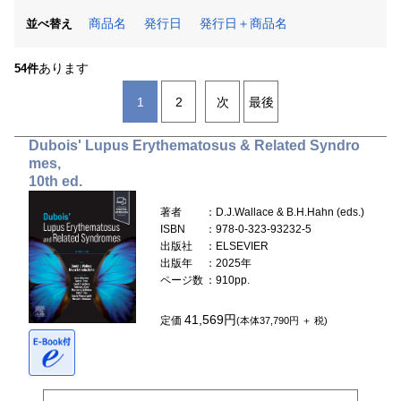
商品名
発行日
発行日＋商品名
並べ替え
あります
54件
1
2
次
最後
Dubois' Lupus Erythematosus & Related Syndro
mes,
10th ed.
著者
：D.J.Wallace & B.H.Hahn (eds.)
ISBN
：978-0-323-93232-5
出版社
：ELSEVIER
出版年
：2025年
ページ数
：910pp.
41,569円
定価
(本体37,790円 ＋ 税)