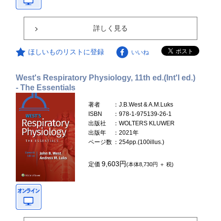
詳しく見る
ほしいものリストに登録
いいね
West's Respiratory Physiology, 11th ed.(Int'l ed.)
- The Essentials
著者
：J.B.West & A.M.Luks
ISBN
：978-1-975139-26-1
出版社
：WOLTERS KLUWER
出版年
：2021年
ページ数
：254pp.(100illus.)
9,603円
定価
(本体8,730円 ＋ 税)