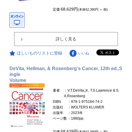
68,629円
定価
(本体62,390円 ＋ 税)
詳しく見る
ほしいものリストに登録
いいね
DeVita, Hellman, & Rosenberg's Cancer, 12th ed.,S
ingle
Volume
著者
：V.T.DeVita,Jr., T.S.Lawrence & S.
A.Rosenberg
ISBN
：978-1-975184-74-2
出版社
：WOLTERS KLUWER
出版年
：2023年
ページ数
：1880pp.
68,629円
定価
(本体62,390円 ＋ 税)