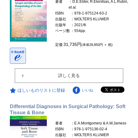
著者
：D.E.Elder, R.Elenitsas, A.L.Rubin,
et al.
ISBN
：978-1-975124-63-2
出版社
：WOLTERS KLUWER
出版年
：2021年
ページ数
：554pp.
31,735円
定価
(本体28,850円 ＋ 税)
詳しく見る
ほしいものリストに登録
いいね
Differential Diagnoses in Surgical Pathology: Soft
Tissue & Bone
著者
：E.A.Montgomery & A.W.Jamess
ISBN
：978-1-975136-02-4
出版社
：WOLTERS KLUWER