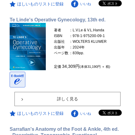
ほしいものリストに登録
いいね
Te Linde's Operative Gynecology, 13th ed.
著者
：L.V.Le & V.L.Handa
ISBN
：978-1-975200-09-1
出版社
：WOLTERS KLUWER
出版年
：2024年
ページ数
：839pp.
34,309円
定価
(本体31,190円 ＋ 税)
詳しく見る
ほしいものリストに登録
いいね
Sarrafian's Anatomy of the Foot & Ankle, 4th ed.