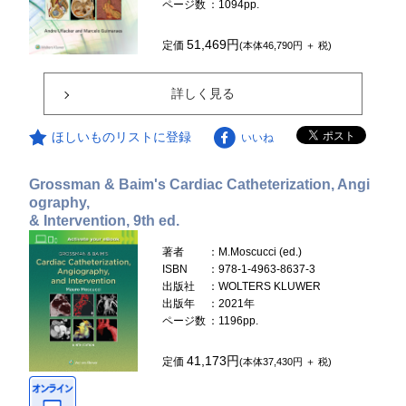
ページ数
：1094pp.
51,469円
定価
(本体46,790円 ＋ 税)
詳しく見る
ほしいものリストに登録
いいね
Grossman & Baim's Cardiac Catheterization, Angi
ography,
& Intervention, 9th ed.
著者
：M.Moscucci (ed.)
ISBN
：978-1-4963-8637-3
出版社
：WOLTERS KLUWER
出版年
：2021年
ページ数
：1196pp.
41,173円
定価
(本体37,430円 ＋ 税)