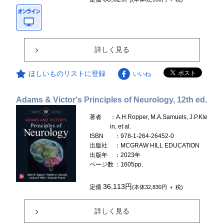
詳しく見る
ほしいものリストに登録
いいね
Adams & Victor's Principles of Neurology, 12th ed.
著者
：A.H.Ropper, M.A.Samuels, J.P.Kle
in, et al.
ISBN
：978-1-264-26452-0
出版社
：MCGRAW HILL EDUCATION
出版年
：2023年
ページ数
：1605pp.
36,113円
定価
(本体32,830円 ＋ 税)
詳しく見る