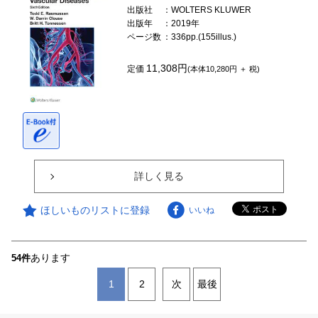
出版社
：WOLTERS KLUWER
出版年
：2019年
ページ数
：336pp.(155illus.)
11,308円
定価
(本体10,280円 ＋ 税)
詳しく見る
ほしいものリストに登録
いいね
あります
54件
1
2
次
最後