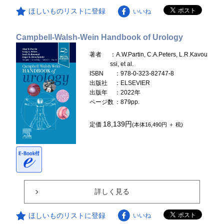
ほしいものリストに登録
いいね
Campbell-Walsh-Wein Handbook of Urology
著者
：A.W.Partin, C.A.Peters, L.R.Kavou
ssi, et al.
ISBN
：978-0-323-82747-8
出版社
：ELSEVIER
出版年
：2022年
ページ数
：879pp.
18,139円
定価
(本体16,490円 ＋ 税)
詳しく見る
ほしいものリストに登録
いいね