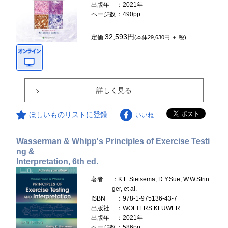
出版年
：2021年
ページ数
：490pp.
32,593円
定価
(本体29,630円 ＋ 税)
詳しく見る
ほしいものリストに登録
いいね
Wasserman & Whipp's Principles of Exercise Testi
ng &
Interpretation, 6th ed.
著者
：K.E.Sietsema, D.Y.Sue, W.W.Strin
ger, et al.
ISBN
：978-1-975136-43-7
出版社
：WOLTERS KLUWER
出版年
：2021年
ページ数
：586pp.