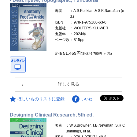
- Descriptive, Topographic, Functional
著者
：A.S.Kelikian & S.K.Sarrafian (e
d.)
ISBN
：978-1-975160-63-0
出版社
：WOLTERS KLUWER
出版年
：2024年
ページ数
：815pp.
51,469円
定価
(本体46,790円 ＋ 税)
詳しく見る
ほしいものリストに登録
いいね
Designing Clinical Research, 5th ed.
著者
：W.S.Browner, T.B.Newman, S.R.C
ummings, et al.