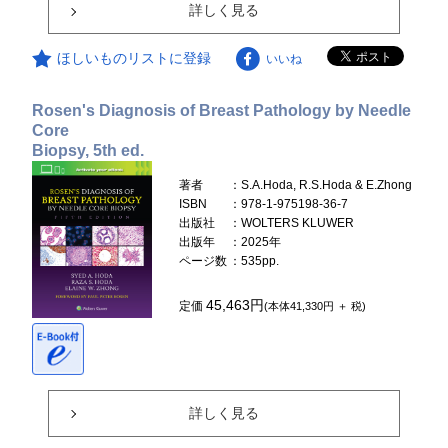
詳しく見る
ほしいものリストに登録
いいね
Rosen's Diagnosis of Breast Pathology by Needle
Core
Biopsy, 5th ed.
著者
：S.A.Hoda, R.S.Hoda & E.Zhong
ISBN
：978-1-975198-36-7
出版社
：WOLTERS KLUWER
出版年
：2025年
ページ数
：535pp.
45,463円
定価
(本体41,330円 ＋ 税)
詳しく見る