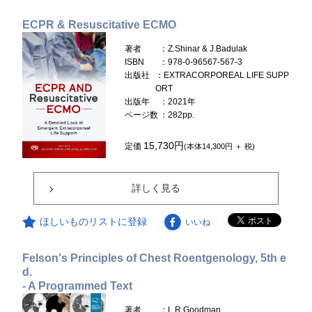
ECPR & Resuscitative ECMO
著者
：Z.Shinar & J.Badulak
ISBN
：978-0-96567-567-3
出版社
：EXTRACORPOREAL LIFE SUPP
ORT
出版年
：2021年
ページ数
：282pp.
15,730円
定価
(本体14,300円 ＋ 税)
詳しく見る
ほしいものリストに登録
いいね
Felson's Principles of Chest Roentgenology, 5th e
d.
- A Programmed Text
著者
：L.R.Goodman