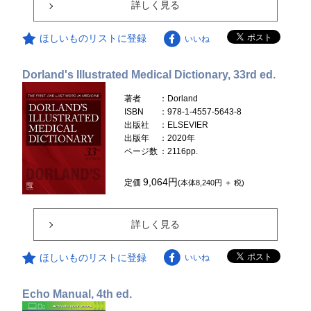
詳しく見る
ほしいものリストに登録
いいね
Dorland's Illustrated Medical Dictionary, 33rd ed.
著者
：Dorland
ISBN
：978-1-4557-5643-8
出版社
：ELSEVIER
出版年
：2020年
ページ数
：2116pp.
9,064円
定価
(本体8,240円 ＋ 税)
詳しく見る
ほしいものリストに登録
いいね
Echo Manual, 4th ed.