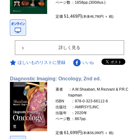
ページ数
：1658pp.(300illus.)
51,469円
定価
(本体46,790円 ＋ 税)
詳しく見る
ほしいものリストに登録
いいね
Diagnostic Imaging: Oncology, 2nd ed.
著者
：A.M.Shaaban, M.Rezvani & P.R.C
hapman
ISBN
：978-0-323-66112-6
出版社
：AMIRSYS,INC.
出版年
：2020年
ページ数
：867pp.
61,699円
定価
(本体56,090円 ＋ 税)