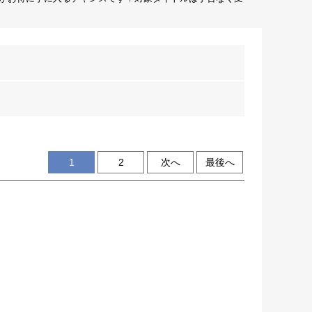
1
2
次へ
最後へ