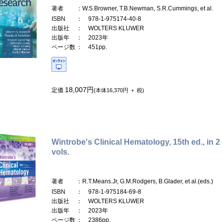
著者
：W.S.Browner, T.B.Newman, S.R.Cummings, et al.
ISBN
： 978-1-975174-40-8
出版社
： WOLTERS KLUWER
出版年
： 2023年
ページ数
： 451pp.
18,007円
定価
(本体16,370円 ＋ 税)
Wintrobe's Clinical Hematology, 15th ed., in 2
vols.
著者
：R.T.Means.Jr, G.M.Rodgers, B.Glader, et al.(eds.)
ISBN
： 978-1-975184-69-8
出版社
： WOLTERS KLUWER
出版年
： 2023年
ページ数
： 2386pp.