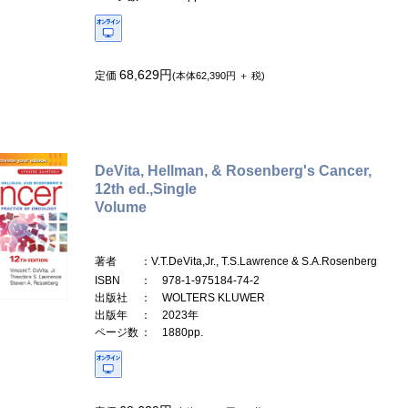
68,629円
定価
(本体62,390円 ＋ 税)
DeVita, Hellman, & Rosenberg's Cancer,
12th ed.,Single
Volume
著者
：V.T.DeVita,Jr., T.S.Lawrence & S.A.Rosenberg
ISBN
： 978-1-975184-74-2
出版社
： WOLTERS KLUWER
出版年
： 2023年
ページ数
： 1880pp.