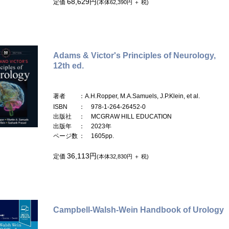
68,629円
定価
(本体62,390円 ＋ 税)
Adams & Victor's Principles of Neurology,
12th ed.
著者
：A.H.Ropper, M.A.Samuels, J.P.Klein, et al.
ISBN
： 978-1-264-26452-0
出版社
： MCGRAW HILL EDUCATION
出版年
： 2023年
ページ数
： 1605pp.
36,113円
定価
(本体32,830円 ＋ 税)
Campbell-Walsh-Wein Handbook of Urology