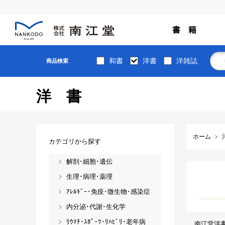
書 籍
和書
洋書
洋雑誌
商品検索
洋書
ホーム
カテゴリから探す
解剖･細胞･遺伝
生理･病理･薬理
ｱﾚﾙｷﾞｰ･免疫･微生物･感染症
内分泌･代謝･生化学
ﾘｳﾏﾁ･ｽﾎﾟｰﾂ･ﾘﾊﾋﾞﾘ･老年病
南江堂洋