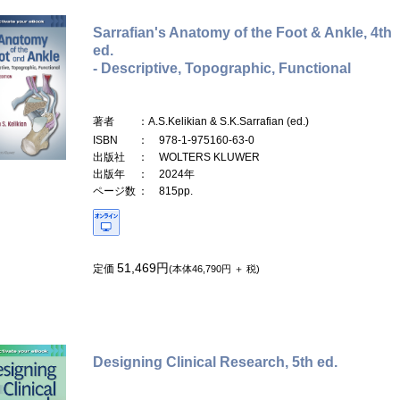
Sarrafian's Anatomy of the Foot & Ankle, 4th
ed.
- Descriptive, Topographic, Functional
著者
：A.S.Kelikian & S.K.Sarrafian (ed.)
ISBN
： 978-1-975160-63-0
出版社
： WOLTERS KLUWER
出版年
： 2024年
ページ数
： 815pp.
51,469円
定価
(本体46,790円 ＋ 税)
Designing Clinical Research, 5th ed.