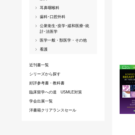
耳鼻咽喉科
歯科･口腔外科
公衆衛生･疫学･緩和医療･統
計･法医学
医学一般・獣医学・その他
看護
近刊書一覧
シリーズから探す
好評参考書・教科書
臨床留学への道 USMLE対策
学会出展一覧
洋書籍クリアランスセール