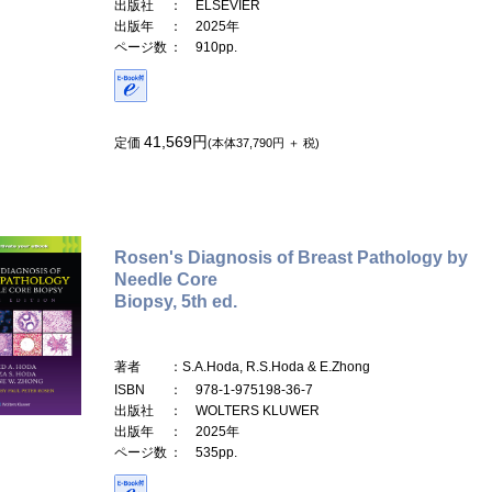
出版社
： ELSEVIER
出版年
： 2025年
ページ数
： 910pp.
41,569円
定価
(本体37,790円 ＋ 税)
Rosen's Diagnosis of Breast Pathology by
Needle Core
Biopsy, 5th ed.
著者
：S.A.Hoda, R.S.Hoda & E.Zhong
ISBN
： 978-1-975198-36-7
出版社
： WOLTERS KLUWER
出版年
： 2025年
ページ数
： 535pp.