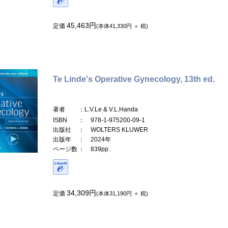
45,463円
定価
(本体41,330円 ＋ 税)
Te Linde's Operative Gynecology, 13th ed.
著者
：L.V.Le & V.L.Handa
ISBN
： 978-1-975200-09-1
出版社
： WOLTERS KLUWER
出版年
： 2024年
ページ数
： 839pp.
34,309円
定価
(本体31,190円 ＋ 税)