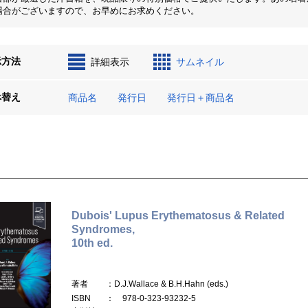
場合がございますので、お早めにお求めください。
示方法
詳細表示
サムネイル
べ替え
商品名
発行日
発行日＋商品名
Dubois' Lupus Erythematosus & Related
Syndromes,
10th ed.
著者
：D.J.Wallace & B.H.Hahn (eds.)
ISBN
： 978-0-323-93232-5