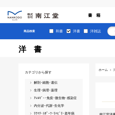
書 籍
和書
洋書
洋雑誌
商品検索
洋書
ホーム
カテゴリから探す
解剖･細胞･遺伝
生理･病理･薬理
ｱﾚﾙｷﾞｰ･免疫･微生物･感染症
内分泌･代謝･生化学
ﾘｳﾏﾁ･ｽﾎﾟｰﾂ･ﾘﾊﾋﾞﾘ･老年病
南江堂洋