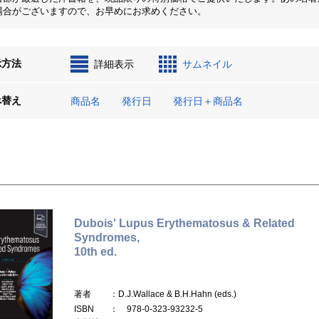
場合がございますので、お早めにお求めください。
示方法
詳細表示
サムネイル
べ替え
商品名
発行日
発行日＋商品名
Dubois' Lupus Erythematosus & Related
Syndromes,
10th ed.
著者
：D.J.Wallace & B.H.Hahn (eds.)
ISBN
： 978-0-323-93232-5