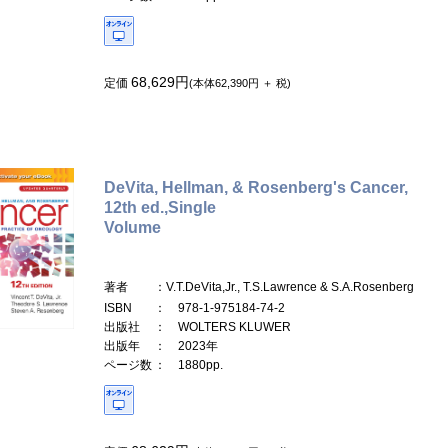
68,629円
定価
(本体62,390円 ＋ 税)
DeVita, Hellman, & Rosenberg's Cancer,
12th ed.,Single
Volume
著者
：V.T.DeVita,Jr., T.S.Lawrence & S.A.Rosenberg
ISBN
： 978-1-975184-74-2
出版社
： WOLTERS KLUWER
出版年
： 2023年
ページ数
： 1880pp.