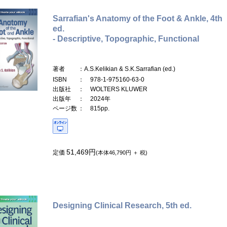
Sarrafian's Anatomy of the Foot & Ankle, 4th
ed.
- Descriptive, Topographic, Functional
著者
：A.S.Kelikian & S.K.Sarrafian (ed.)
ISBN
： 978-1-975160-63-0
出版社
： WOLTERS KLUWER
出版年
： 2024年
ページ数
： 815pp.
51,469円
定価
(本体46,790円 ＋ 税)
Designing Clinical Research, 5th ed.