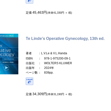
45,463円
定価
(本体41,330円 ＋ 税)
Te Linde's Operative Gynecology, 13th ed.
著者
：L.V.Le & V.L.Handa
ISBN
： 978-1-975200-09-1
出版社
： WOLTERS KLUWER
出版年
： 2024年
ページ数
： 839pp.
34,309円
定価
(本体31,190円 ＋ 税)