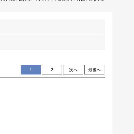
1
2
次へ
最後へ