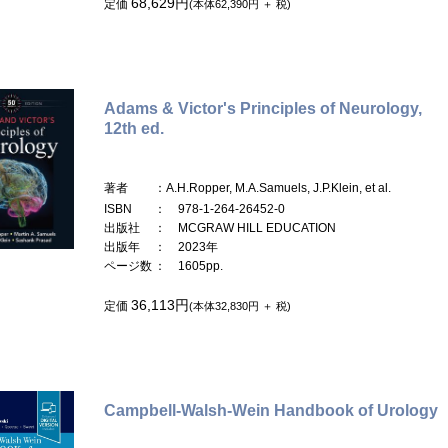
68,629円
定価
(本体62,390円 ＋ 税)
Adams & Victor's Principles of Neurology,
12th ed.
著者
：A.H.Ropper, M.A.Samuels, J.P.Klein, et al.
ISBN
： 978-1-264-26452-0
出版社
： MCGRAW HILL EDUCATION
出版年
： 2023年
ページ数
： 1605pp.
36,113円
定価
(本体32,830円 ＋ 税)
Campbell-Walsh-Wein Handbook of Urology