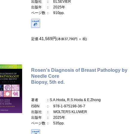
出版社
： ELSEVIER
出版年
： 2025年
ページ数
： 910pp.
41,569円
定価
(本体37,790円 ＋ 税)
Rosen's Diagnosis of Breast Pathology by
Needle Core
Biopsy, 5th ed.
著者
：S.A.Hoda, R.S.Hoda & E.Zhong
ISBN
： 978-1-975198-36-7
出版社
： WOLTERS KLUWER
出版年
： 2025年
ページ数
： 535pp.