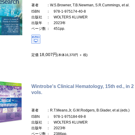
著者
：W.S.Browner, T.B.Newman, S.R.Cummings, et al.
ISBN
： 978-1-975174-40-8
出版社
： WOLTERS KLUWER
出版年
： 2023年
ページ数
： 451pp.
18,007円
定価
(本体16,370円 ＋ 税)
Wintrobe's Clinical Hematology, 15th ed., in 2
vols.
著者
：R.T.Means.Jr, G.M.Rodgers, B.Glader, et al.(eds.)
ISBN
： 978-1-975184-69-8
出版社
： WOLTERS KLUWER
出版年
： 2023年
ページ数
： 2386pp.