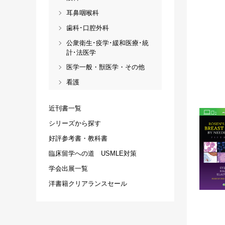
耳鼻咽喉科
歯科･口腔外科
公衆衛生･疫学･緩和医療･統
計･法医学
医学一般・獣医学・その他
看護
近刊書一覧
シリーズから探す
好評参考書・教科書
臨床留学への道 USMLE対策
学会出展一覧
洋書籍クリアランスセール