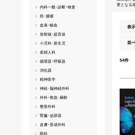
更となる
内科一般･診断･検査
癌･腫瘍
血液･輸血
表
放射線･超音波
並
小児科･新生児
産婦人科
54
件
循環器･呼吸器
消化器
精神医学
神経･脳神経外科
外科･救急･麻酔
整形外科
腎臓･泌尿器
皮膚･形成外科
眼科