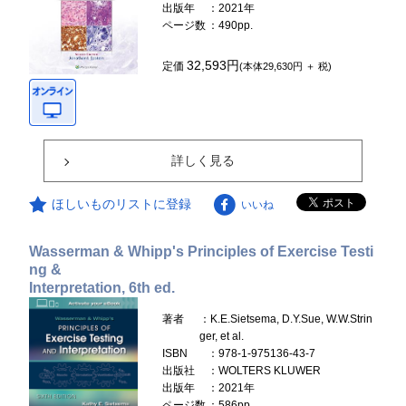
出版年
：2021年
ページ数
：490pp.
32,593円
定価
(本体29,630円 ＋ 税)
詳しく見る
ほしいものリストに登録
いいね
Wasserman & Whipp's Principles of Exercise Testi
ng &
Interpretation, 6th ed.
著者
：K.E.Sietsema, D.Y.Sue, W.W.Strin
ger, et al.
ISBN
：978-1-975136-43-7
出版社
：WOLTERS KLUWER
出版年
：2021年
ページ数
：586pp.