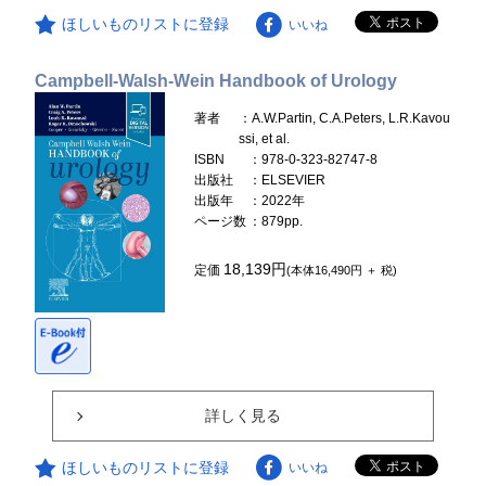
ほしいものリストに登録
いいね
Campbell-Walsh-Wein Handbook of Urology
著者
：A.W.Partin, C.A.Peters, L.R.Kavou
ssi, et al.
ISBN
：978-0-323-82747-8
出版社
：ELSEVIER
出版年
：2022年
ページ数
：879pp.
18,139円
定価
(本体16,490円 ＋ 税)
詳しく見る
ほしいものリストに登録
いいね