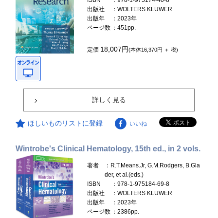
ISBN
：978-1-975174-40-8
出版社
：WOLTERS KLUWER
出版年
：2023年
ページ数
：451pp.
18,007円
定価
(本体16,370円 ＋ 税)
詳しく見る
ほしいものリストに登録
いいね
Wintrobe's Clinical Hematology, 15th ed., in 2 vols.
著者
：R.T.Means.Jr, G.M.Rodgers, B.Gla
der, et al.(eds.)
ISBN
：978-1-975184-69-8
出版社
：WOLTERS KLUWER
出版年
：2023年
ページ数
：2386pp.