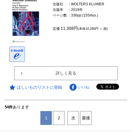
出版社
：WOLTERS KLUWER
出版年
：2019年
ページ数
：336pp.(155illus.)
11,308円
定価
(本体10,280円 ＋ 税)
詳しく見る
ほしいものリストに登録
いいね
あります
54件
1
2
次
最後