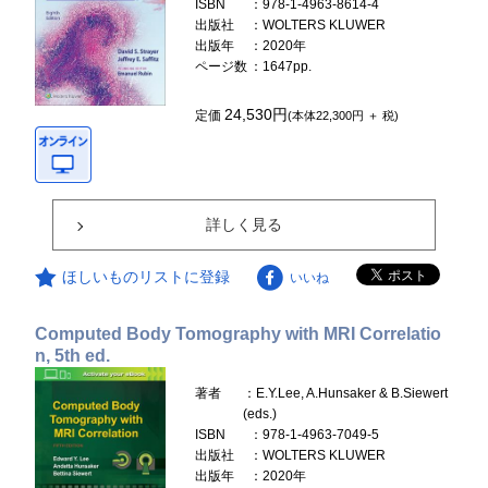
ISBN
：978-1-4963-8614-4
出版社
：WOLTERS KLUWER
出版年
：2020年
ページ数
：1647pp.
24,530円
定価
(本体22,300円 ＋ 税)
詳しく見る
ほしいものリストに登録
いいね
Computed Body Tomography with MRI Correlatio
n, 5th ed.
著者
：E.Y.Lee, A.Hunsaker & B.Siewert
(eds.)
ISBN
：978-1-4963-7049-5
出版社
：WOLTERS KLUWER
出版年
：2020年