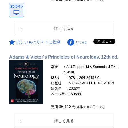
詳しく見る
ほしいものリストに登録
いいね
Adams & Victor's Principles of Neurology, 12th ed.
著者
：A.H.Ropper, M.A.Samuels, J.P.Kle
in, et al.
ISBN
：978-1-264-26452-0
出版社
：MCGRAW HILL EDUCATION
出版年
：2023年
ページ数
：1605pp.
36,113円
定価
(本体32,830円 ＋ 税)
詳しく見る