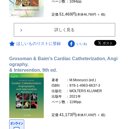
ページ数
：1094pp.
51,469円
定価
(本体46,790円 ＋ 税)
詳しく見る
ほしいものリストに登録
いいね
Grossman & Baim's Cardiac Catheterization, Angi
ography,
& Intervention, 9th ed.
著者
：M.Moscucci (ed.)
ISBN
：978-1-4963-8637-3
出版社
：WOLTERS KLUWER
出版年
：2021年
ページ数
：1196pp.
41,173円
定価
(本体37,430円 ＋ 税)