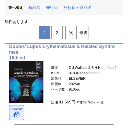
商品名
発行日
発行日＋商品名
並べ替え
あります
54件
1
2
次
最後
Dubois' Lupus Erythematosus & Related Syndro
mes,
10th ed.
著者
：D.J.Wallace & B.H.Hahn (eds.)
ISBN
：978-0-323-93232-5
出版社
：ELSEVIER
出版年
：2025年
ページ数
：910pp.
41,569円
定価
(本体37,790円 ＋ 税)