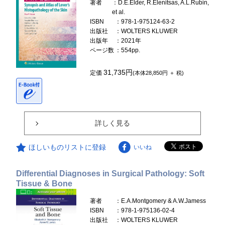
著者
：D.E.Elder, R.Elenitsas, A.L.Rubin,
et al.
ISBN
：978-1-975124-63-2
出版社
：WOLTERS KLUWER
出版年
：2021年
ページ数
：554pp.
31,735円
定価
(本体28,850円 ＋ 税)
詳しく見る
ほしいものリストに登録
いいね
Differential Diagnoses in Surgical Pathology: Soft
Tissue & Bone
著者
：E.A.Montgomery & A.W.Jamess
ISBN
：978-1-975136-02-4
出版社
：WOLTERS KLUWER