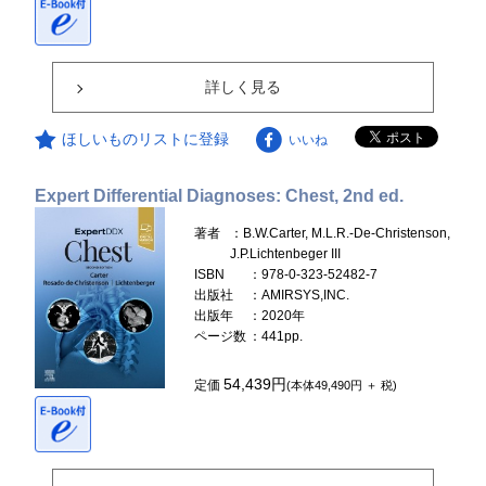
詳しく見る
ほしいものリストに登録
いいね
Expert Differential Diagnoses: Chest, 2nd ed.
著者
：B.W.Carter, M.L.R.-De-Christenson,
J.P.Lichtenbeger III
ISBN
：978-0-323-52482-7
出版社
：AMIRSYS,INC.
出版年
：2020年
ページ数
：441pp.
54,439円
定価
(本体49,490円 ＋ 税)