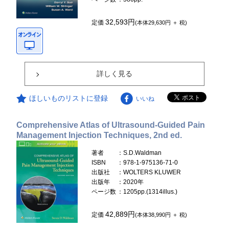
32,593円
定価
(本体29,630円 ＋ 税)
詳しく見る
ほしいものリストに登録
いいね
Comprehensive Atlas of Ultrasound-Guided Pain
Management Injection Techniques, 2nd ed.
著者
：S.D.Waldman
ISBN
：978-1-975136-71-0
出版社
：WOLTERS KLUWER
出版年
：2020年
ページ数
：1205pp.(1314illus.)
42,889円
定価
(本体38,990円 ＋ 税)