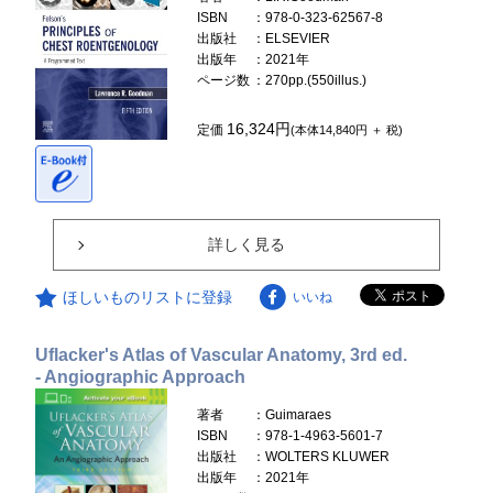
ISBN
：978-0-323-62567-8
出版社
：ELSEVIER
出版年
：2021年
ページ数
：270pp.(550illus.)
16,324円
定価
(本体14,840円 ＋ 税)
詳しく見る
ほしいものリストに登録
いいね
Uflacker's Atlas of Vascular Anatomy, 3rd ed.
- Angiographic Approach
著者
：Guimaraes
ISBN
：978-1-4963-5601-7
出版社
：WOLTERS KLUWER
出版年
：2021年