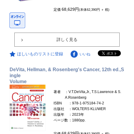
68,629円
定価
(本体62,390円 ＋ 税)
詳しく見る
ほしいものリストに登録
いいね
DeVita, Hellman, & Rosenberg's Cancer, 12th ed.,S
ingle
Volume
著者
：V.T.DeVita,Jr., T.S.Lawrence & S.
A.Rosenberg
ISBN
：978-1-975184-74-2
出版社
：WOLTERS KLUWER
出版年
：2023年
ページ数
：1880pp.
68,629円
定価
(本体62,390円 ＋ 税)