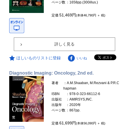
ページ数
：1658pp.(300illus.)
51,469円
定価
(本体46,790円 ＋ 税)
詳しく見る
ほしいものリストに登録
いいね
Diagnostic Imaging: Oncology, 2nd ed.
著者
：A.M.Shaaban, M.Rezvani & P.R.C
hapman
ISBN
：978-0-323-66112-6
出版社
：AMIRSYS,INC.
出版年
：2020年
ページ数
：867pp.
61,699円
定価
(本体56,090円 ＋ 税)