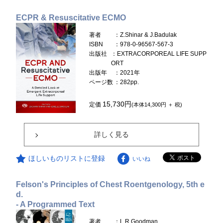
ECPR & Resuscitative ECMO
著者
：Z.Shinar & J.Badulak
ISBN
：978-0-96567-567-3
出版社
：EXTRACORPOREAL LIFE SUPP
ORT
出版年
：2021年
ページ数
：282pp.
15,730円
定価
(本体14,300円 ＋ 税)
詳しく見る
ほしいものリストに登録
いいね
Felson's Principles of Chest Roentgenology, 5th e
d.
- A Programmed Text
著者
：L.R.Goodman