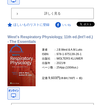
詳しく見る
ほしいものリストに登録
いいね
West's Respiratory Physiology, 11th ed.(Int'l ed.)
- The Essentials
著者
：J.B.West & A.M.Luks
ISBN
：978-1-975139-26-1
出版社
：WOLTERS KLUWER
出版年
：2021年
ページ数
：254pp.(100illus.)
9,603円
定価
(本体8,730円 ＋ 税)