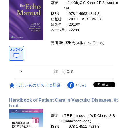
著者
：J.K.Oh, G.C.Kane, J.B.Seward, e
t al.
ISBN
：978-1-4963-1219-8
出版社
：WOLTERS KLUWER
出版年
：2019年
ページ数
：722pp.
36,025円
定価
(本体32,750円 ＋ 税)
詳しく見る
ほしいものリストに登録
いいね
Handbook of Patient Care in Vascular Diseases, 6t
h ed.
著者
：T.E.Rasmussen, W.D.Clouse & B.
H.Tonnessen (eds.)
ISBN
：978-1-4511-7523-3