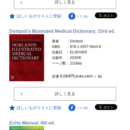
詳しく見る
ほしいものリストに登録
いいね
Dorland's Illustrated Medical Dictionary, 33rd ed.
著者
：Dorland
ISBN
：978-1-4557-5643-8
出版社
：ELSEVIER
出版年
：2020年
ページ数
：2116pp.
9,064円
定価
(本体8,240円 ＋ 税)
詳しく見る
ほしいものリストに登録
いいね
Echo Manual, 4th ed.