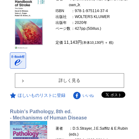
own,Jr.
ISBN
：978-1-975114-37-4
出版社
：WOLTERS KLUWER
出版年
：2020年
ページ数
：427pp.(50illus.)
11,143円
定価
(本体10,130円 ＋ 税)
詳しく見る
ほしいものリストに登録
いいね
Rubin's Pathology, 8th ed.
- Mechanisms of Human Disease
著者
：D.S.Strayer, J.E.Saffitz & E.Rubin
(eds.)