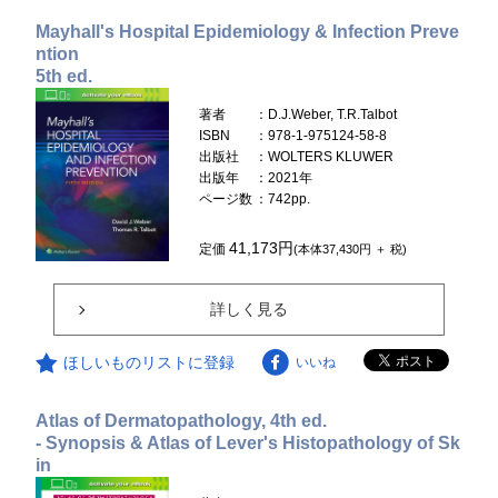
Mayhall's Hospital Epidemiology & Infection Preve
ntion
5th ed.
著者
：D.J.Weber, T.R.Talbot
ISBN
：978-1-975124-58-8
出版社
：WOLTERS KLUWER
出版年
：2021年
ページ数
：742pp.
41,173円
定価
(本体37,430円 ＋ 税)
詳しく見る
ほしいものリストに登録
いいね
Atlas of Dermatopathology, 4th ed.
- Synopsis & Atlas of Lever's Histopathology of Sk
in