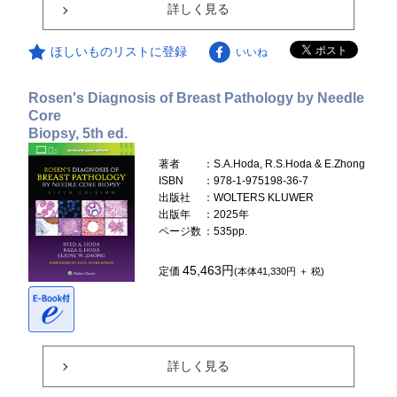
詳しく見る
ほしいものリストに登録
いいね
Rosen's Diagnosis of Breast Pathology by Needle
Core
Biopsy, 5th ed.
著者
：S.A.Hoda, R.S.Hoda & E.Zhong
ISBN
：978-1-975198-36-7
出版社
：WOLTERS KLUWER
出版年
：2025年
ページ数
：535pp.
45,463円
定価
(本体41,330円 ＋ 税)
詳しく見る