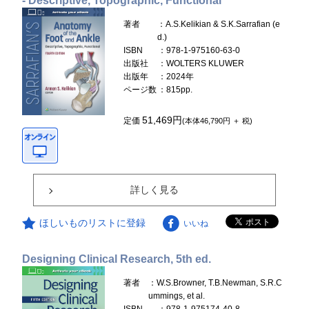
- Descriptive, Topographic, Functional
著者
：A.S.Kelikian & S.K.Sarrafian (e
d.)
ISBN
：978-1-975160-63-0
出版社
：WOLTERS KLUWER
出版年
：2024年
ページ数
：815pp.
51,469円
定価
(本体46,790円 ＋ 税)
詳しく見る
ほしいものリストに登録
いいね
Designing Clinical Research, 5th ed.
著者
：W.S.Browner, T.B.Newman, S.R.C
ummings, et al.