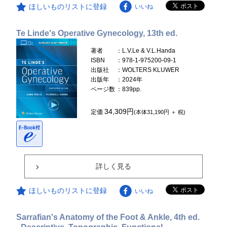
ほしいものリストに登録
いいね
Te Linde's Operative Gynecology, 13th ed.
著者
：L.V.Le & V.L.Handa
ISBN
：978-1-975200-09-1
出版社
：WOLTERS KLUWER
出版年
：2024年
ページ数
：839pp.
34,309円
定価
(本体31,190円 ＋ 税)
詳しく見る
ほしいものリストに登録
いいね
Sarrafian's Anatomy of the Foot & Ankle, 4th ed.