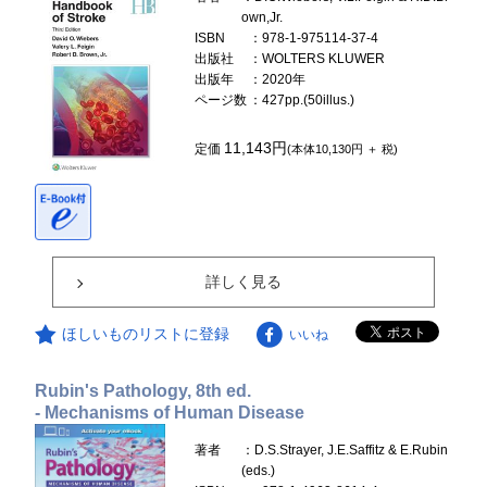
own,Jr.
ISBN
：978-1-975114-37-4
出版社
：WOLTERS KLUWER
出版年
：2020年
ページ数
：427pp.(50illus.)
11,143円
定価
(本体10,130円 ＋ 税)
詳しく見る
ほしいものリストに登録
いいね
Rubin's Pathology, 8th ed.
- Mechanisms of Human Disease
著者
：D.S.Strayer, J.E.Saffitz & E.Rubin
(eds.)