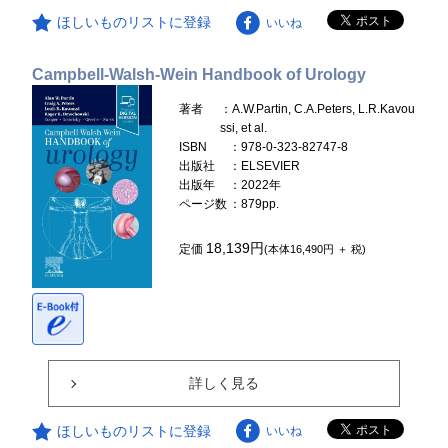
ほしいものリストに登録
いいね
Campbell-Walsh-Wein Handbook of Urology
著者
：A.W.Partin, C.A.Peters, L.R.Kavou
ssi, et al.
ISBN
：978-0-323-82747-8
出版社
：ELSEVIER
出版年
：2022年
ページ数
：879pp.
18,139円
定価
(本体16,490円 ＋ 税)
詳しく見る
ほしいものリストに登録
いいね