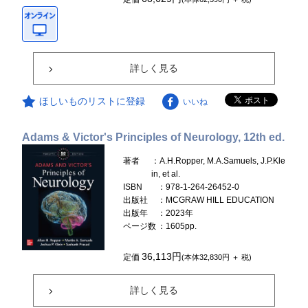
詳しく見る
ほしいものリストに登録
いいね
Adams & Victor's Principles of Neurology, 12th ed.
著者
：A.H.Ropper, M.A.Samuels, J.P.Kle
in, et al.
ISBN
：978-1-264-26452-0
出版社
：MCGRAW HILL EDUCATION
出版年
：2023年
ページ数
：1605pp.
36,113円
定価
(本体32,830円 ＋ 税)
詳しく見る