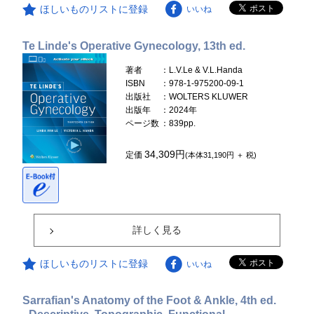
ほしいものリストに登録
いいね
Te Linde's Operative Gynecology, 13th ed.
著者
：L.V.Le & V.L.Handa
ISBN
：978-1-975200-09-1
出版社
：WOLTERS KLUWER
出版年
：2024年
ページ数
：839pp.
34,309円
定価
(本体31,190円 ＋ 税)
詳しく見る
ほしいものリストに登録
いいね
Sarrafian's Anatomy of the Foot & Ankle, 4th ed.