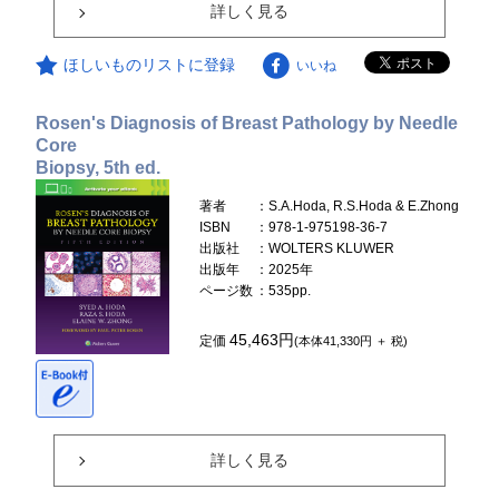
詳しく見る
ほしいものリストに登録
いいね
Rosen's Diagnosis of Breast Pathology by Needle
Core
Biopsy, 5th ed.
著者
：S.A.Hoda, R.S.Hoda & E.Zhong
ISBN
：978-1-975198-36-7
出版社
：WOLTERS KLUWER
出版年
：2025年
ページ数
：535pp.
45,463円
定価
(本体41,330円 ＋ 税)
詳しく見る