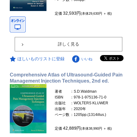
32,593円
定価
(本体29,630円 ＋ 税)
詳しく見る
ほしいものリストに登録
いいね
Comprehensive Atlas of Ultrasound-Guided Pain
Management Injection Techniques, 2nd ed.
著者
：S.D.Waldman
ISBN
：978-1-975136-71-0
出版社
：WOLTERS KLUWER
出版年
：2020年
ページ数
：1205pp.(1314illus.)
42,889円
定価
(本体38,990円 ＋ 税)