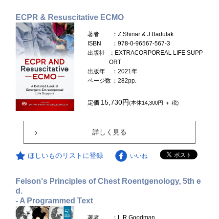
ECPR & Resuscitative ECMO
著者
：Z.Shinar & J.Badulak
ISBN
：978-0-96567-567-3
出版社
：EXTRACORPOREAL LIFE SUPP
ORT
出版年
：2021年
ページ数
：282pp.
15,730円
定価
(本体14,300円 ＋ 税)
詳しく見る
ほしいものリストに登録
いいね
Felson's Principles of Chest Roentgenology, 5th e
d.
- A Programmed Text
著者
：L.R.Goodman