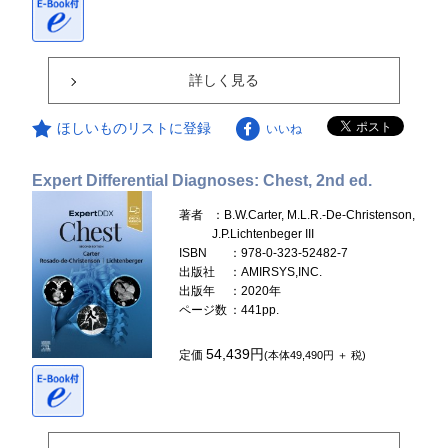
詳しく見る
ほしいものリストに登録
いいね
Expert Differential Diagnoses: Chest, 2nd ed.
著者
：B.W.Carter, M.L.R.-De-Christenson,
J.P.Lichtenbeger III
ISBN
：978-0-323-52482-7
出版社
：AMIRSYS,INC.
出版年
：2020年
ページ数
：441pp.
54,439円
定価
(本体49,490円 ＋ 税)