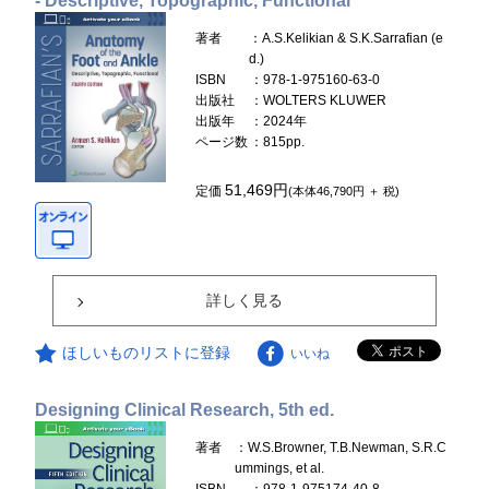
- Descriptive, Topographic, Functional
著者
：A.S.Kelikian & S.K.Sarrafian (e
d.)
ISBN
：978-1-975160-63-0
出版社
：WOLTERS KLUWER
出版年
：2024年
ページ数
：815pp.
51,469円
定価
(本体46,790円 ＋ 税)
詳しく見る
ほしいものリストに登録
いいね
Designing Clinical Research, 5th ed.
著者
：W.S.Browner, T.B.Newman, S.R.C
ummings, et al.