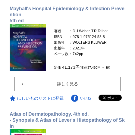
Mayhall's Hospital Epidemiology & Infection Preve
ntion
5th ed.
著者
：D.J.Weber, T.R.Talbot
ISBN
：978-1-975124-58-8
出版社
：WOLTERS KLUWER
出版年
：2021年
ページ数
：742pp.
41,173円
定価
(本体37,430円 ＋ 税)
詳しく見る
ほしいものリストに登録
いいね
Atlas of Dermatopathology, 4th ed.
- Synopsis & Atlas of Lever's Histopathology of Sk
in