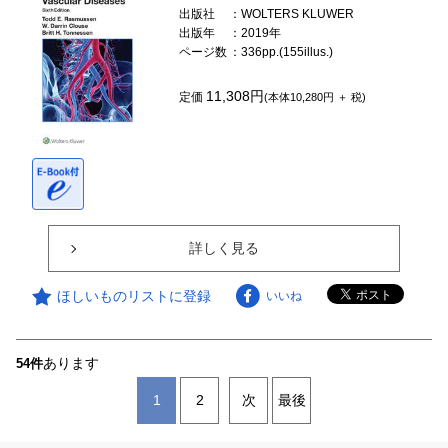
出版社
：WOLTERS KLUWER
出版年
：2019年
ページ数
：336pp.(155illus.)
11,308円
定価
(本体10,280円 ＋ 税)
詳しく見る
ほしいものリストに登録
いいね
あります
54件
1
2
次
最後