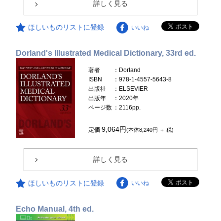
詳しく見る
ほしいものリストに登録
いいね
Dorland's Illustrated Medical Dictionary, 33rd ed.
著者
：Dorland
ISBN
：978-1-4557-5643-8
出版社
：ELSEVIER
出版年
：2020年
ページ数
：2116pp.
9,064円
定価
(本体8,240円 ＋ 税)
詳しく見る
ほしいものリストに登録
いいね
Echo Manual, 4th ed.