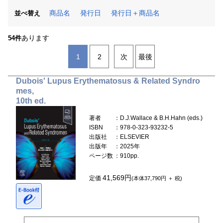
商品名
発行日
発行日＋商品名
並べ替え
あります
54件
1
2
次
最後
Dubois' Lupus Erythematosus & Related Syndro
mes,
10th ed.
著者
：D.J.Wallace & B.H.Hahn (eds.)
ISBN
：978-0-323-93232-5
出版社
：ELSEVIER
出版年
：2025年
ページ数
：910pp.
41,569円
定価
(本体37,790円 ＋ 税)