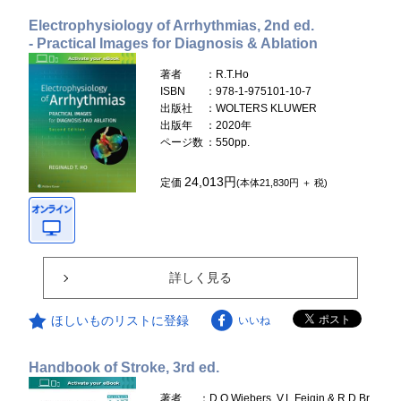
Electrophysiology of Arrhythmias, 2nd ed.
- Practical Images for Diagnosis & Ablation
著者
：R.T.Ho
ISBN
：978-1-975101-10-7
出版社
：WOLTERS KLUWER
出版年
：2020年
ページ数
：550pp.
24,013円
定価
(本体21,830円 ＋ 税)
詳しく見る
ほしいものリストに登録
いいね
Handbook of Stroke, 3rd ed.
著者
：D.O.Wiebers, V.L.Feigin & R.D.Br