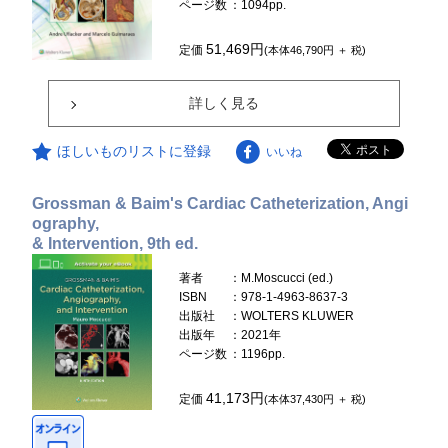
ページ数
：1094pp.
51,469円
定価
(本体46,790円 ＋ 税)
詳しく見る
ほしいものリストに登録
いいね
Grossman & Baim's Cardiac Catheterization, Angi
ography,
& Intervention, 9th ed.
著者
：M.Moscucci (ed.)
ISBN
：978-1-4963-8637-3
出版社
：WOLTERS KLUWER
出版年
：2021年
ページ数
：1196pp.
41,173円
定価
(本体37,430円 ＋ 税)