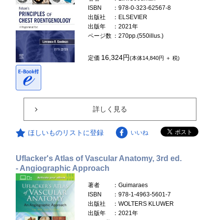
ISBN
：978-0-323-62567-8
出版社
：ELSEVIER
出版年
：2021年
ページ数
：270pp.(550illus.)
16,324円
定価
(本体14,840円 ＋ 税)
詳しく見る
ほしいものリストに登録
いいね
Uflacker's Atlas of Vascular Anatomy, 3rd ed.
- Angiographic Approach
著者
：Guimaraes
ISBN
：978-1-4963-5601-7
出版社
：WOLTERS KLUWER
出版年
：2021年