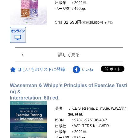
出版年
：2021年
ページ数
：490pp.
32,593円
定価
(本体29,630円 ＋ 税)
詳しく見る
ほしいものリストに登録
いいね
Wasserman & Whipp's Principles of Exercise Testi
ng &
Interpretation, 6th ed.
著者
：K.E.Sietsema, D.Y.Sue, W.W.Strin
ger, et al.
ISBN
：978-1-975136-43-7
出版社
：WOLTERS KLUWER
出版年
：2021年
ページ数
：586pp.