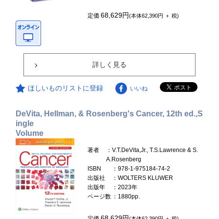
68,629円
定価
(本体62,390円 ＋ 税)
詳しく見る
ほしいものリストに登録
いいね
DeVita, Hellman, & Rosenberg's Cancer, 12th ed.,S
ingle
Volume
著者
：V.T.DeVita,Jr., T.S.Lawrence & S.
A.Rosenberg
ISBN
：978-1-975184-74-2
出版社
：WOLTERS KLUWER
出版年
：2023年
ページ数
：1880pp.
68,629円
定価
(本体62,390円 ＋ 税)