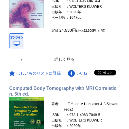
ISBN
：978-1-4963-8614-4
出版社
：WOLTERS KLUWER
出版年
：2020年
ページ数
：1647pp.
24,530円
定価
(本体22,300円 ＋ 税)
詳しく見る
ほしいものリストに登録
いいね
Computed Body Tomography with MRI Correlatio
n, 5th ed.
著者
：E.Y.Lee, A.Hunsaker & B.Siewert
(eds.)
ISBN
：978-1-4963-7049-5
出版社
：WOLTERS KLUWER
出版年
：2020年