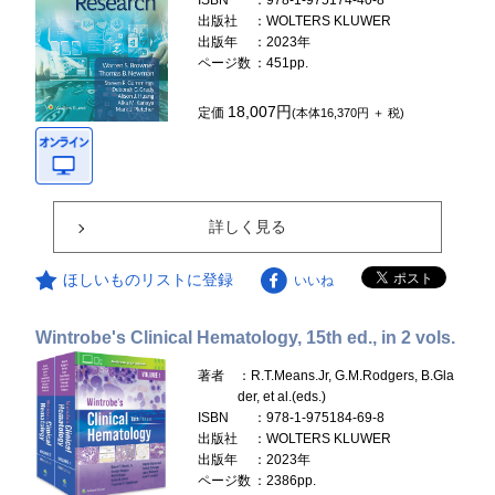
ISBN
：978-1-975174-40-8
出版社
：WOLTERS KLUWER
出版年
：2023年
ページ数
：451pp.
18,007円
定価
(本体16,370円 ＋ 税)
詳しく見る
ほしいものリストに登録
いいね
Wintrobe's Clinical Hematology, 15th ed., in 2 vols.
著者
：R.T.Means.Jr, G.M.Rodgers, B.Gla
der, et al.(eds.)
ISBN
：978-1-975184-69-8
出版社
：WOLTERS KLUWER
出版年
：2023年
ページ数
：2386pp.