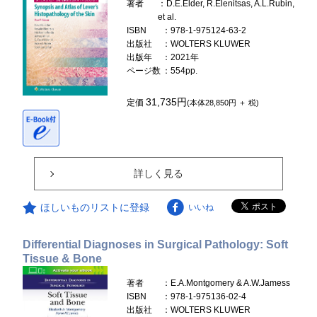
著者
：D.E.Elder, R.Elenitsas, A.L.Rubin,
et al.
ISBN
：978-1-975124-63-2
出版社
：WOLTERS KLUWER
出版年
：2021年
ページ数
：554pp.
31,735円
定価
(本体28,850円 ＋ 税)
詳しく見る
ほしいものリストに登録
いいね
Differential Diagnoses in Surgical Pathology: Soft
Tissue & Bone
著者
：E.A.Montgomery & A.W.Jamess
ISBN
：978-1-975136-02-4
出版社
：WOLTERS KLUWER