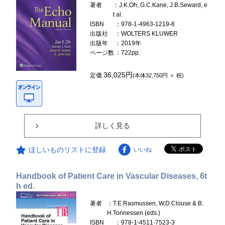
著者
：J.K.Oh, G.C.Kane, J.B.Seward, e
t al.
ISBN
：978-1-4963-1219-8
出版社
：WOLTERS KLUWER
出版年
：2019年
ページ数
：722pp.
36,025円
定価
(本体32,750円 ＋ 税)
詳しく見る
ほしいものリストに登録
いいね
Handbook of Patient Care in Vascular Diseases, 6t
h ed.
著者
：T.E.Rasmussen, W.D.Clouse & B.
H.Tonnessen (eds.)
ISBN
：978-1-4511-7523-3