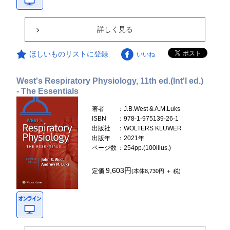
詳しく見る
ほしいものリストに登録
いいね
West's Respiratory Physiology, 11th ed.(Int'l ed.)
- The Essentials
著者
：J.B.West & A.M.Luks
ISBN
：978-1-975139-26-1
出版社
：WOLTERS KLUWER
出版年
：2021年
ページ数
：254pp.(100illus.)
9,603円
定価
(本体8,730円 ＋ 税)