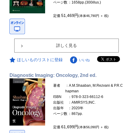
ページ数
：1658pp.(300illus.)
51,469円
定価
(本体46,790円 ＋ 税)
詳しく見る
ほしいものリストに登録
いいね
Diagnostic Imaging: Oncology, 2nd ed.
著者
：A.M.Shaaban, M.Rezvani & P.R.C
hapman
ISBN
：978-0-323-66112-6
出版社
：AMIRSYS,INC.
出版年
：2020年
ページ数
：867pp.
61,699円
定価
(本体56,090円 ＋ 税)