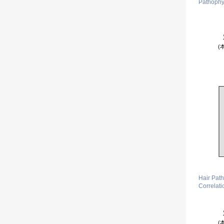
Pathophys
(
Hair Path
Correlati
(