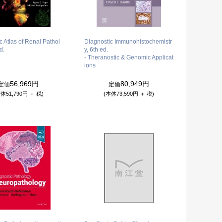
c Atlas of Renal Pathol
Diagnostic Immunohistochemistr
d.
y, 6th ed.
- Theranostic & Genomic Applicat
ions
56,969円
80,949円
定価
定価
体51,790円 ＋ 税)
(本体73,590円 ＋ 税)