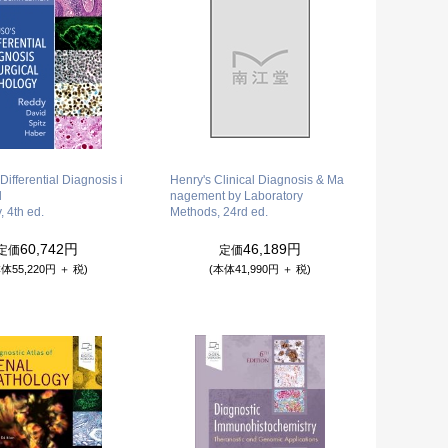
Differential Diagnosis i
Henry's Clinical Diagnosis & Ma
l
nagement by Laboratory
, 4th ed.
Methods, 24rd ed.
60,742円
46,189円
定価
定価
体55,220円 ＋ 税)
(本体41,990円 ＋ 税)