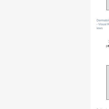
Dermatol
- Visual
iews
(