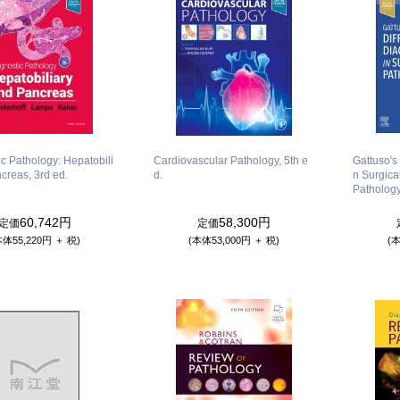
c Pathology: Hepatobili
Cardiovascular Pathology, 5th e
Gattuso's 
creas, 3rd ed.
d.
n Surgica
Pathology
60,742円
58,300円
定価
定価
本体55,220円 ＋ 税)
(本体53,000円 ＋ 税)
(本