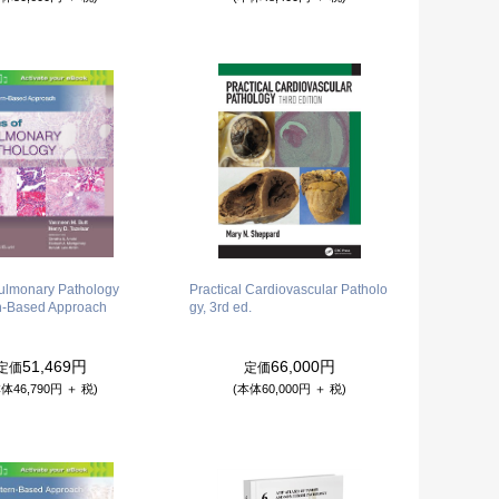
Pulmonary Pathology
Practical Cardiovascular Patholo
rn-Based Approach
gy, 3rd ed.
51,469円
66,000円
定価
定価
体46,790円 ＋ 税)
(本体60,000円 ＋ 税)