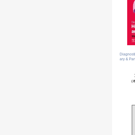
Diagnosti
ary & Pan
(