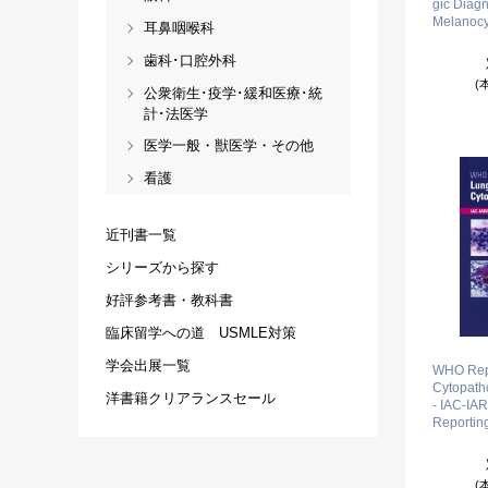
gic Diagn
Melanocy
耳鼻咽喉科
歯科･口腔外科
(
公衆衛生･疫学･緩和医療･統
計･法医学
医学一般・獣医学・その他
看護
近刊書一覧
シリーズから探す
好評参考書・教科書
臨床留学への道 USMLE対策
学会出展一覧
WHO Repo
Cytopath
洋書籍クリアランスセール
- IAC-IA
Reporting
(