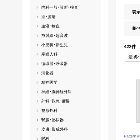
内科一般･診断･検査
表
癌･腫瘍
血液･輸血
並
放射線･超音波
小児科･新生児
422
件
産婦人科
最初
循環器･呼吸器
消化器
精神医学
神経･脳神経外科
外科･救急･麻酔
整形外科
腎臓･泌尿器
皮膚･形成外科
Pattern A
眼科