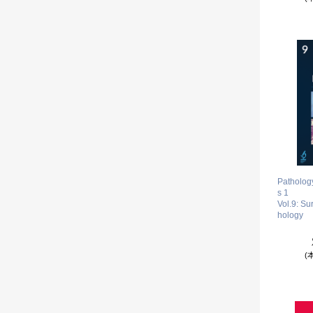
Pathology
s 1
Vol.9: Su
hology
(