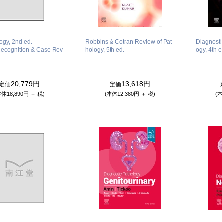
ogy, 2nd ed.
Robbins & Cotran Review of Pat
Diagnosti
 Recognition & Case Rev
hology, 5th ed.
ogy, 4th e
20,779円
13,618円
定価
定価
本体18,890円 ＋ 税)
(本体12,380円 ＋ 税)
(本