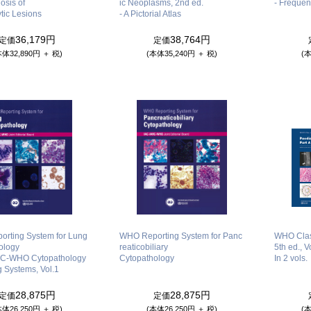
osis of
ic Neoplasms, 2nd ed.
- Frequen
tic Lesions
- A Pictorial Atlas
36,179円
38,764円
定価
定価
本体32,890円 ＋ 税)
(本体35,240円 ＋ 税)
(本
rting System for Lung
WHO Reporting System for Panc
WHO Class
ology
reaticobiliary
5th ed., V
RC-WHO Cytopathology
Cytopathology
In 2 vols.
 Systems, Vol.1
28,875円
28,875円
定価
定価
本体26,250円 ＋ 税)
(本体26,250円 ＋ 税)
(本