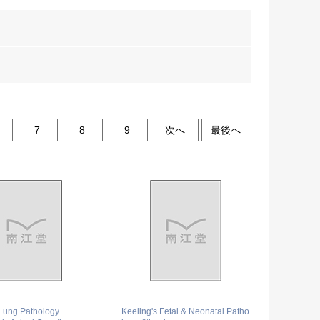
7
8
9
次へ
最後へ
 Lung Pathology
Keeling's Fetal & Neonatal Patho