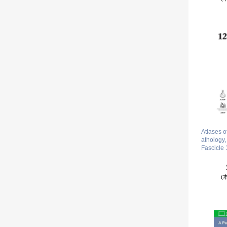
Atlases 
athology,
Fascicle 
(