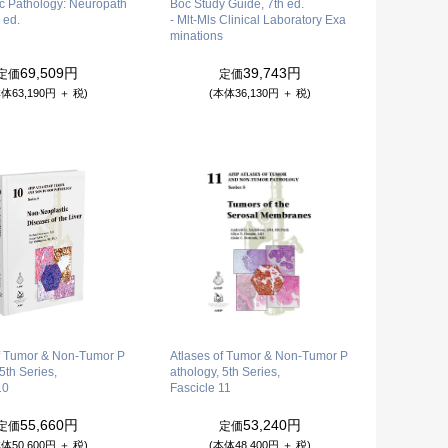
c Pathology: Neuropath
Boc Study Guide, 7th ed.
 ed.
- Mlt-Mls Clinical Laboratory Exa
minations
69,509円
39,743円
定価
定価
体63,190円 ＋ 税)
(本体36,130円 ＋ 税)
of Tumor & Non-Tumor P
Atlases of Tumor & Non-Tumor P
5th Series,
athology, 5th Series,
10
Fascicle 11
55,660円
53,240円
定価
定価
体50,600円 ＋ 税)
(本体48,400円 ＋ 税)