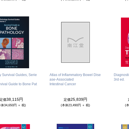
 Survival Guides, Serie
Atlas of Inflammatory Bowel Dise
Diagnosti
ase-Associated
3rd ed.
rvival Guide to Bone Pat
Intestinal Cancer
38,115円
25,839円
定価
定価
本体34,650円 ＋ 税)
(本体23,490円 ＋ 税)
(本