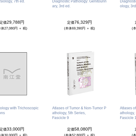
iology, 7th ed.
Diagnostic Pathology: Genitourin
Diagnosti
ary, 3rd ed.
ology, 3rd
29,788円
76,329円
定価
定価
本体27,080円 ＋ 税)
(本体69,390円 ＋ 税)
(本
ology with Trichoscopic
Atlases of Tumor & Non-Tumor P
Atlases 
ons
athology, 5th Series,
athology, 
Fascicle 9
Fascicle 
33,000円
58,080円
定価
定価
本体30,000円 ＋ 税)
(本体52,800円 ＋ 税)
(本