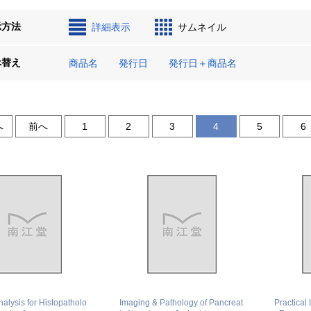
示方法
詳細表示
サムネイル
べ替え
商品名
発行日
発行日＋商品名
へ
前へ
1
2
3
4
5
6
nalysis for Histopatholo
Imaging & Pathology of Pancreat
Practical