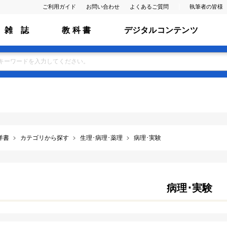
ご利用ガイド
お問い合わせ
よくあるご質問
執筆者の皆様
雑 誌
教 科 書
デジタルコンテンツ
洋書
カテゴリから探す
生理･病理･薬理
病理･実験
病理･実験