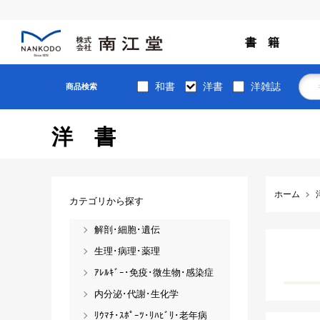
書 籍
和書
洋書
洋雑誌
商品検索
洋書
ホーム
カテゴリから探す
解剖･細胞･遺伝
生理･病理･薬理
ｱﾚﾙｷﾞｰ･免疫･微生物･感染症
内分泌･代謝･生化学
ﾘｳﾏﾁ･ｽﾎﾟｰﾂ･ﾘﾊﾋﾞﾘ･老年病