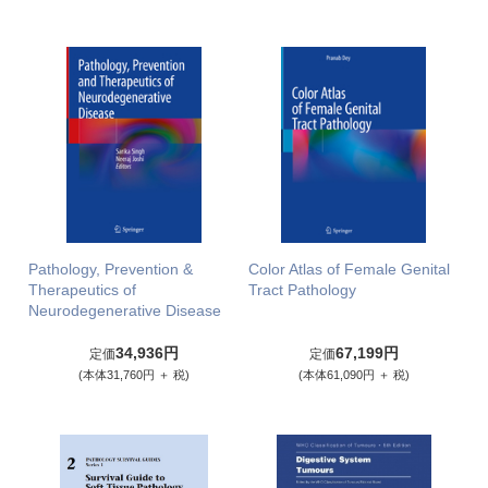
Pathology, Prevention &
Color Atlas of Female Genital
Therapeutics of
Tract Pathology
Neurodegenerative Disease
34,936円
67,199円
定価
定価
(本体31,760円 ＋ 税)
(本体61,090円 ＋ 税)