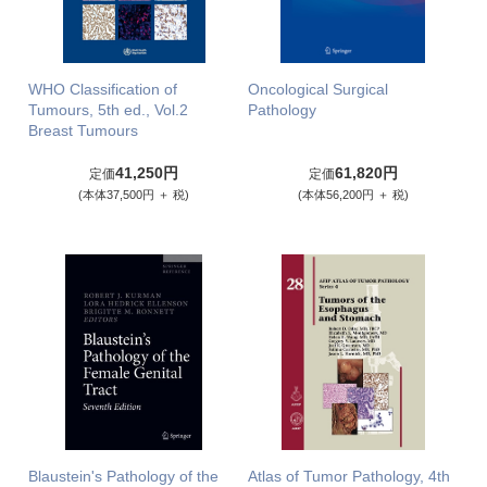
WHO Classification of
Oncological Surgical
Tumours, 5th ed., Vol.2
Pathology
Breast Tumours
41,250円
61,820円
定価
定価
(本体37,500円 ＋ 税)
(本体56,200円 ＋ 税)
Blaustein's Pathology of the
Atlas of Tumor Pathology, 4th