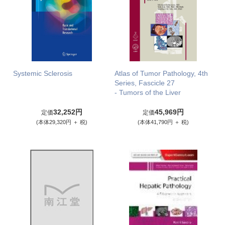
Systemic Sclerosis
Atlas of Tumor Pathology, 4th
Series, Fascicle 27
- Tumors of the Liver
32,252円
45,969円
定価
定価
(本体29,320円 ＋ 税)
(本体41,790円 ＋ 税)