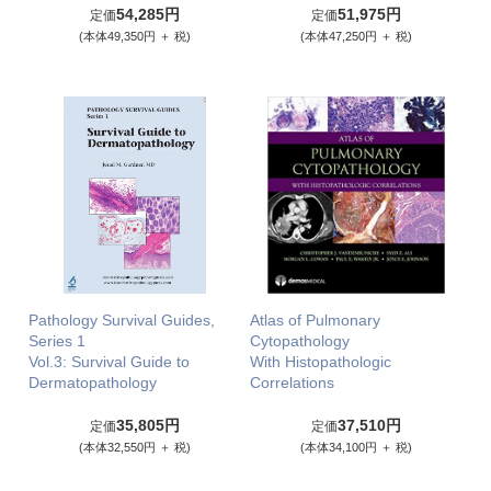
54,285円
51,975円
定価
定価
(本体49,350円 ＋ 税)
(本体47,250円 ＋ 税)
Pathology Survival Guides,
Atlas of Pulmonary
Series 1
Cytopathology
Vol.3: Survival Guide to
With Histopathologic
Dermatopathology
Correlations
35,805円
37,510円
定価
定価
(本体32,550円 ＋ 税)
(本体34,100円 ＋ 税)