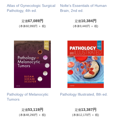
Atlas of Gynecologic Surgical
Nolte's Essentials of Human
Pathology, 4th ed.
Brain, 2nd ed.
67,089円
10,384円
定価
定価
(本体60,990円 ＋ 税)
(本体9,440円 ＋ 税)
Pathology of Melanocytic
Pathology Illustrated, 8th ed.
Tumors
53,119円
13,387円
定価
定価
(本体48,290円 ＋ 税)
(本体12,170円 ＋ 税)