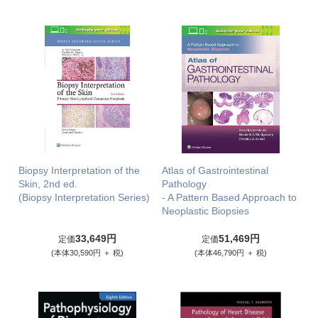
Biopsy Interpretation of the
Atlas of Gastrointestinal
Skin, 2nd ed.
Pathology
(Biopsy Interpretation Series)
- A Pattern Based Approach to
Neoplastic Biopsies
33,649円
51,469円
定価
定価
(本体30,590円 ＋ 税)
(本体46,790円 ＋ 税)