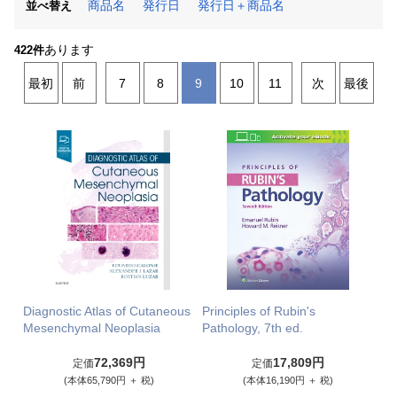
商品名
発行日
発行日＋商品名
並べ替え
あります
422件
最初
前
7
8
9
10
11
次
最後
Diagnostic Atlas of Cutaneous
Principles of Rubin's
Mesenchymal Neoplasia
Pathology, 7th ed.
72,369円
17,809円
定価
定価
(本体65,790円 ＋ 税)
(本体16,190円 ＋ 税)