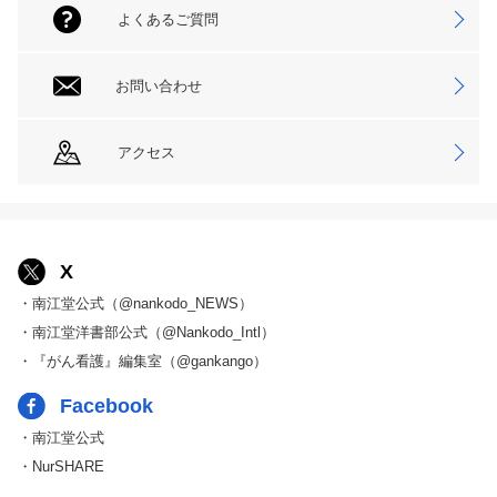
よくあるご質問
お問い合わせ
アクセス
X
・南江堂公式（@nankodo_NEWS）
・南江堂洋書部公式（@Nankodo_Intl）
・『がん看護』編集室（@gankango）
Facebook
・南江堂公式
・NurSHARE