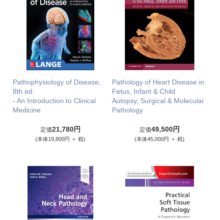
Pathophysiology of Disease,
Pathology of Heart Disease in
8th ed.
Fetus, Infant & Child
- An Introduction to Clinical
Autopsy, Surgical & Molecular
Medicine
Pathology
21,780円
49,500円
定価
定価
(本体19,800円 ＋ 税)
(本体45,000円 ＋ 税)