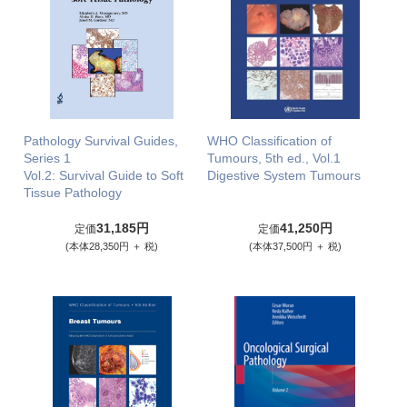
Pathology Survival Guides,
WHO Classification of
Series 1
Tumours, 5th ed., Vol.1
Vol.2: Survival Guide to Soft
Digestive System Tumours
Tissue Pathology
31,185円
41,250円
定価
定価
(本体28,350円 ＋ 税)
(本体37,500円 ＋ 税)