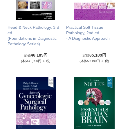
Head & Neck Pathology, 3rd
Practical Soft Tissue
ed.
Pathology, 2nd ed.
(Foundations in Diagnostic
- A Diagnostic Approach
Pathology Series)
46,189円
65,109円
定価
定価
(本体41,990円 ＋ 税)
(本体59,190円 ＋ 税)