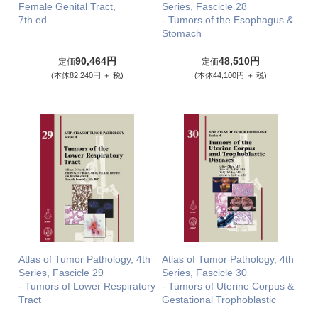
Female Genital Tract,
Series, Fascicle 28
7th ed.
- Tumors of the Esophagus &
Stomach
90,464円
48,510円
定価
定価
(本体82,240円 ＋ 税)
(本体44,100円 ＋ 税)
Atlas of Tumor Pathology, 4th
Atlas of Tumor Pathology, 4th
Series, Fascicle 29
Series, Fascicle 30
- Tumors of Lower Respiratory
- Tumors of Uterine Corpus &
Tract
Gestational Trophoblastic