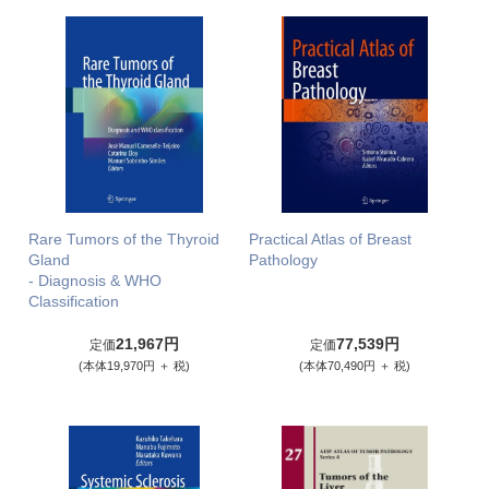
Rare Tumors of the Thyroid
Practical Atlas of Breast
Gland
Pathology
- Diagnosis & WHO
Classification
21,967円
77,539円
定価
定価
(本体19,970円 ＋ 税)
(本体70,490円 ＋ 税)