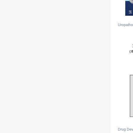
Uropatho
(
Drug Dev