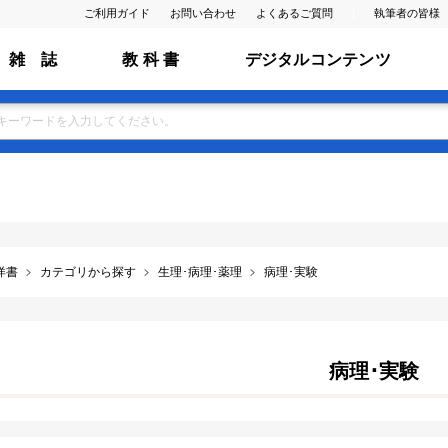
ご利用ガイド
お問い合わせ
よくあるご質問
執筆者の皆様
雑 誌
教 科 書
デジタルコンテンツ
洋書
カテゴリから探す
生理･病理･薬理
病理･実験
病理･実験