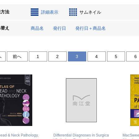
示方法
詳細表示
サムネイル
べ替え
商品名
発行日
発行日＋商品名
へ
前へ
1
2
3
4
5
6
Head & Neck Pathology,
Differential Diagnoses in Surgica
MacSween'