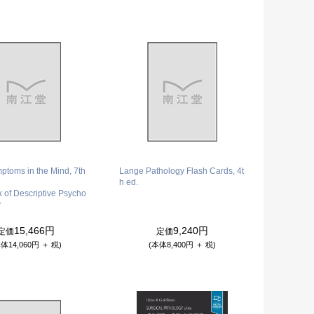
ptoms in the Mind, 7th
Lange Pathology Flash Cards, 4t
h ed.
k of Descriptive Psycho
y
15,466円
9,240円
定価
定価
体14,060円 ＋ 税)
(本体8,400円 ＋ 税)