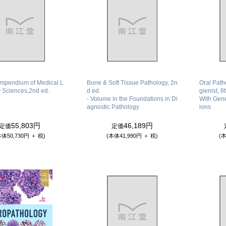
mpendium of Medical L
Bone & Soft Tissue Pathology, 2n
Oral Path
y Sciences,2nd ed.
d ed.
gienist, 8
- Volume in the Foundations in Di
With Gene
agnostic Pathology
ions
55,803円
46,189円
定価
定価
本体50,730円 ＋ 税)
(本体41,990円 ＋ 税)
(本