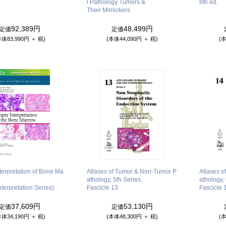
l Pathology Tumors &
8th ed.
Their Mimickers
92,389円
48,499円
定価
定価
本体83,990円 ＋ 税)
(本体44,090円 ＋ 税)
(本
terpretation of Bone Ma
Atlases of Tumor & Non-Tumor P
Atlases 
athology, 5th Series,
athology, 
nterpretation Series)
Fascicle 13
Fascicle 
37,609円
53,130円
定価
定価
本体34,190円 ＋ 税)
(本体48,300円 ＋ 税)
(本