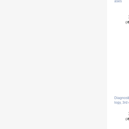
ases
(
Diagnost
logy, 3rd 
(