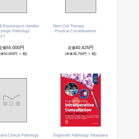
& Rousseaux's Handbo
Stem Cell Therapy
icologic Pathology
- Practical Considerations
ol.2
55,000円
40,425円
定価
定価
体50,000円 ＋ 税)
(本体36,750円 ＋ 税)
and Clinical Pathology
Diagnostic Pathology: Intraopera