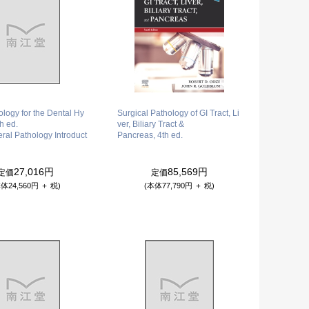
ology for the Dental Hy
Surgical Pathology of GI Tract, Li
th ed.
ver, Biliary Tract &
ral Pathology Introduct
Pancreas, 4th ed.
27,016円
85,569円
定価
定価
体24,560円 ＋ 税)
(本体77,790円 ＋ 税)