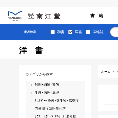
書 籍
和書
洋書
洋雑誌
商品検索
洋書
ホーム
カテゴリから探す
解剖･細胞･遺伝
生理･病理･薬理
ｱﾚﾙｷﾞｰ･免疫･微生物･感染症
内分泌･代謝･生化学
ﾘｳﾏﾁ･ｽﾎﾟｰﾂ･ﾘﾊﾋﾞﾘ･老年病