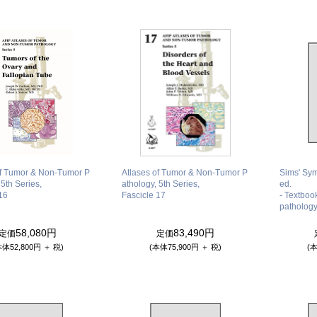
of Tumor & Non-Tumor P
Atlases of Tumor & Non-Tumor P
Sims' Sym
 5th Series,
athology, 5th Series,
ed.
16
Fascicle 17
- Textboo
patholog
58,080円
83,490円
定価
定価
本体52,800円 ＋ 税)
(本体75,900円 ＋ 税)
(本