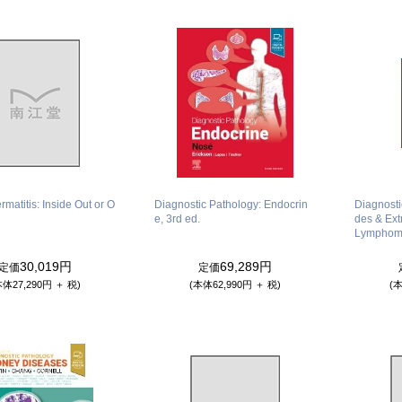
rmatitis: Inside Out or O
Diagnostic Pathology: Endocrin
Diagnost
e, 3rd ed.
des & Ext
Lymphoma
30,019円
69,289円
定価
定価
本体27,290円 ＋ 税)
(本体62,990円 ＋ 税)
(本