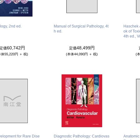
logy, 2nd ed.
Manual of Surgical Pathology, 4t
Haschek 
h ed.
ok of Tox
4th ed., V
60,742円
48,499円
定価
定価
本体55,220円 ＋ 税)
(本体44,090円 ＋ 税)
(本
elopment for Rare Dise
Diagnostic Pathology: Cardiovas
Anatomic 