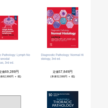
ic Pathology: Lymph No
Diagnostic Pathology: Normal Hi
ranodal
stology, 3rd ed.
s, 3rd ed.
69,289円
57,849円
定価
定価
体62,990円 ＋ 税)
(本体52,590円 ＋ 税)