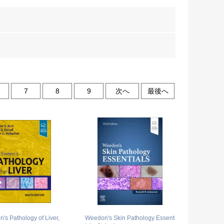
7
8
9
次へ
最後へ
s Pathology of Liver,
Weedon's Skin Pathology Essent