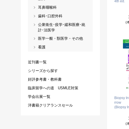
4th ed.
耳鼻咽喉科
歯科･口腔外科
(
公衆衛生･疫学･緩和医療･統
計･法医学
医学一般・獣医学・その他
看護
近刊書一覧
シリーズから探す
好評参考書・教科書
臨床留学への道 USMLE対策
学会出展一覧
Biopsy In
rrow
洋書籍クリアランスセール
(Biopsy I
(