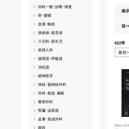
内科一般･診断･検査
表
癌･腫瘍
血液･輸血
並
放射線･超音波
小児科･新生児
422
件
産婦人科
最初
循環器･呼吸器
消化器
精神医学
神経･脳神経外科
外科･救急･麻酔
整形外科
腎臓･泌尿器
皮膚･形成外科
Atlas of 
眼科