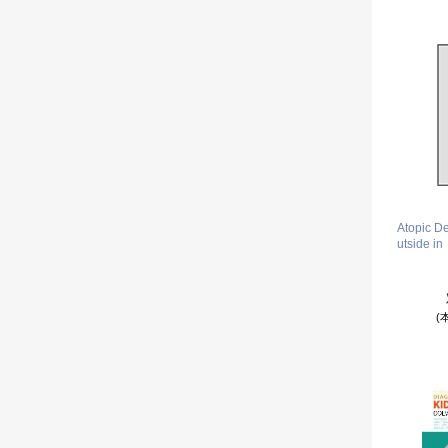
Atopic De
utside in
(