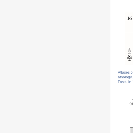
Atlases 
athology,
Fascicle 
(