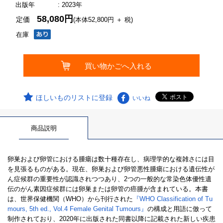
出版年
: 2023年
58,080円
定価
(本体52,800円 ＋ 税)
在庫
ほしいものリストに登録
いいね
商品説明
卵巣および卵管における腫瘍は数十種存在し、病理学的な複雑さには目
を見張るものがある。現在、卵巣および卵管悪性腫瘍における遺伝性が
ん症候群の重要性が認識されつつあり、2つの一般的な常染色体優性遺
伝のがん素因症候群には卵巣または卵管の癌腫が含まれている。本書
は、世界保健機関（WHO）から刊行された
『WHO Classification of Tu
mours, 5th ed., Vol.4 Female Genital Tumours』
の構成と用語に倣って
制作されており、2020年に出版された同書以降に記載された新しい疾患