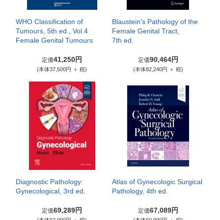
WHO Classification of
Blaustein's Pathology of the
Tumours, 5th ed., Vol.4
Female Genital Tract,
Female Genital Tumours
7th ed.
41,250円
90,464円
定価
定価
(本体37,500円 ＋ 税)
(本体82,240円 ＋ 税)
Diagnostic Pathology:
Atlas of Gynecologic Surgical
Gynecological, 3rd ed.
Pathology, 4th ed.
69,289円
67,089円
定価
定価