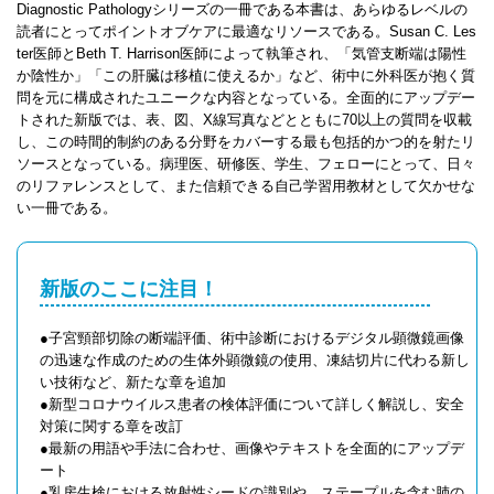
Diagnostic Pathologyシリーズの一冊である本書は、あらゆるレベルの
読者にとってポイントオブケアに最適なリソースである。Susan C. Les
ter医師とBeth T. Harrison医師によって執筆され、「気管支断端は陽性
か陰性か」「この肝臓は移植に使えるか」など、術中に外科医が抱く質
問を元に構成されたユニークな内容となっている。全面的にアップデー
トされた新版では、表、図、X線写真などとともに70以上の質問を収載
し、この時間的制約のある分野をカバーする最も包括的かつ的を射たリ
ソースとなっている。病理医、研修医、学生、フェローにとって、日々
のリファレンスとして、また信頼できる自己学習用教材として欠かせな
い一冊である。
新版のここに注目！
●子宮頸部切除の断端評価、術中診断におけるデジタル顕微鏡画像
の迅速な作成のための生体外顕微鏡の使用、凍結切片に代わる新し
い技術など、新たな章を追加
●新型コロナウイルス患者の検体評価について詳しく解説し、安全
対策に関する章を改訂
●最新の用語や手法に合わせ、画像やテキストを全面的にアップデ
ート
●乳房生検における放射性シードの識別や、ステープルを含む肺の