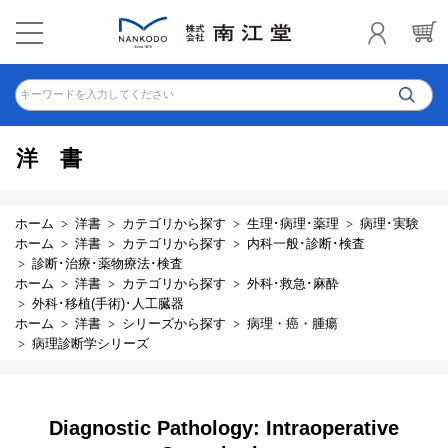
キーワードを入力してください
洋書
ホーム
洋書
カテゴリから探す
生理･病理･薬理
病理･実験
ホーム
洋書
カテゴリから探す
内科一般･診断･検査
診断･治療･薬物療法･検査
ホーム
洋書
カテゴリから探す
外科･救急･麻酔
外科･移植(手術)･人工臓器
ホーム
洋書
シリーズから探す
病理・癌・腫瘍
病理診断学シリーズ
Diagnostic Pathology: Intraoperative