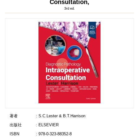
Consultation,
3rd ed.
著者
: S.C.Lester & B.T.Harrison
出版社
: ELSEVIER
ISBN
: 978-0-323-88352-8