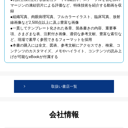
マージンの凍結切片による評価など、特殊技術を紹介する動画を収
録
●組織写真、肉眼病理写真、フルカラーイラスト、臨床写真、放射
線画像など2,500点以上に及ぶ豊富な画像
●一貫してテンプレート化された各章、箇条書きの内容、重要事
項、さまざまな表、注釈付き画像、適切な参考文献、豊富な索引な
ど、現場で素早く参照できるフォーマットを採用
●本書の購入には全文、図表、参考文献にアクセスでき、検索、コ
ンテンツのカスタマイズ、メモやハイライト、コンテンツの読み上
げが可能なeBookが付属する
取扱い書店一覧
会社情報