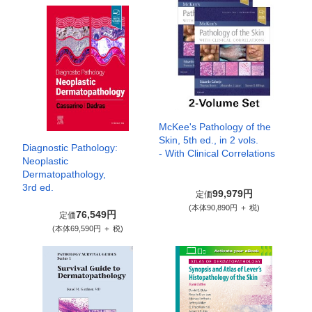
McKee's Pathology of the
Skin, 5th ed., in 2 vols.
Diagnostic Pathology:
- With Clinical Correlations
Neoplastic
Dermatopathology,
3rd ed.
99,979円
定価
(本体90,890円 ＋ 税)
76,549円
定価
(本体69,590円 ＋ 税)