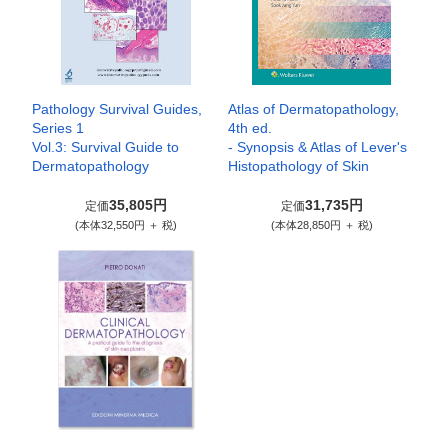
Pathology Survival Guides,
Atlas of Dermatopathology,
Series 1
4th ed.
Vol.3: Survival Guide to
- Synopsis & Atlas of Lever's
Dermatopathology
Histopathology of Skin
35,805円
31,735円
定価
定価
(本体32,550円 ＋ 税)
(本体28,850円 ＋ 税)