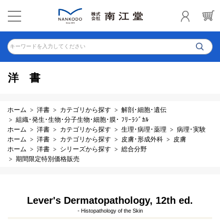
キーワードを入力してください
洋書
ホーム
洋書
カテゴリから探す
解剖･細胞･遺伝
組織･発生･生物･分子生物･細胞･膜･ ﾌﾘｰﾗｼﾞｶﾙ
ホーム
洋書
カテゴリから探す
生理･病理･薬理
病理･実験
ホーム
洋書
カテゴリから探す
皮膚･形成外科
皮膚
ホーム
洋書
シリーズから探す
総合分野
期間限定特別価格販売
Lever's Dermatopathology, 12th ed.
- Histopathology of the Skin