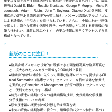
重要な役割を果たす組織病理学の観点から解説が加えられている。編集
担当はDavid E. Elder、Rosalie Elenitsas、George F. Murphy、Misha R
osenbach、Adam I. Rubin、John T. Seykora、Xiaowei Xuの各医師。皮
膚疾患の定評ある臨床病理的分類に加え、パターン認識のアルゴリズム
による診断の「手引き」を取り入れている。さらに、全編にわたり画像
を拡大し、新たな疾患や病態生理学、分子病態などに関する新情報の加
筆も行われた。非常に読みやすく、必要な情報に素早くアクセスできる
構成となっている。
新版のここに注目！
●臨床診断プロセスが視覚的に理解できる顕微鏡写真や臨床写真な
ど、拡大されたフルカラー画像を2,000点以上収載
●組織学的特性の検討に先立って簡潔な臨床レビューを提供するCli
nical Summaries（臨床サマリ）セクション、今日の複雑な治療法
を要約したPrinciples of Management（治療の原則）セクションな
ど、便利でわかりやすい構成
●特定の疾患の鑑別に役立つ超微細構造技術、免疫組織化学技術、
分子技術についての考察
●類似疾患群の概要や比較対照を示す豊富な表
●未知の症例の鑑別診断に役立つ、組織学的パターン特性に基づく