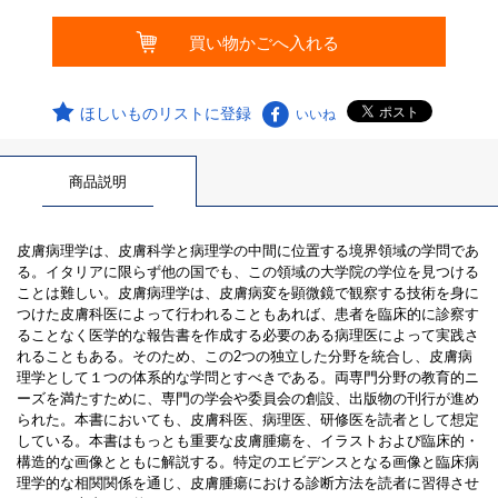
ほしいものリストに登録
いいね
商品説明
皮膚病理学は、皮膚科学と病理学の中間に位置する境界領域の学問であ
る。イタリアに限らず他の国でも、この領域の大学院の学位を見つける
ことは難しい。皮膚病理学は、皮膚病変を顕微鏡で観察する技術を身に
つけた皮膚科医によって行われることもあれば、患者を臨床的に診察す
ることなく医学的な報告書を作成する必要のある病理医によって実践さ
れることもある。そのため、この2つの独立した分野を統合し、皮膚病
理学として１つの体系的な学問とすべきである。両専門分野の教育的ニ
ーズを満たすために、専門の学会や委員会の創設、出版物の刊行が進め
られた。本書においても、皮膚科医、病理医、研修医を読者として想定
している。本書はもっとも重要な皮膚腫瘍を、イラストおよび臨床的・
構造的な画像とともに解説する。特定のエビデンスとなる画像と臨床病
理学的な相関関係を通じ、皮膚腫瘍における診断方法を読者に習得させ