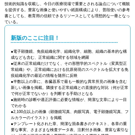
技術的知識を収載し、今日の医療現場で重要とされる論点について概観
を提供する。豊富な画像と使いやすい紙面構成により、普段使いの参考
書としても、教育用の信頼できるリソースとしても理想的な一冊となっ
ている。
新版のここに注目！
●電子顕微鏡、免疫組織化学、組織化学、細胞、組織の基本的な構
成なども含む、正常組織に関する領域を網羅
●従来の正常組織だけでなく、その形態学的スペクトル（変異型正
常組織）や、正常組織における抗原発現のスペクトルを拡大する免
疫組織化学の最近の情報を随所に反映
●半数以上の章に、各臓器系で最も一般的な異常所見の画像を含む
新しい画像を掲載。隣接する正常組織との直接的な対比（何が正常
で何が正常でないか）を判断する手助けとなる
●施術時の診断や適正評価に必要な情報が、簡潔な文章により一目
でわかる
●2,100点以上の画像（顕微鏡写真、肉眼写真、電子顕微鏡写真、フ
ルカラーのイラスト）を掲載
●テンプレート化された章、簡潔な箇条書きのテキスト、各章の重
要な事実、さまざまな検査データ表、注釈付き画像、豊富な索引な