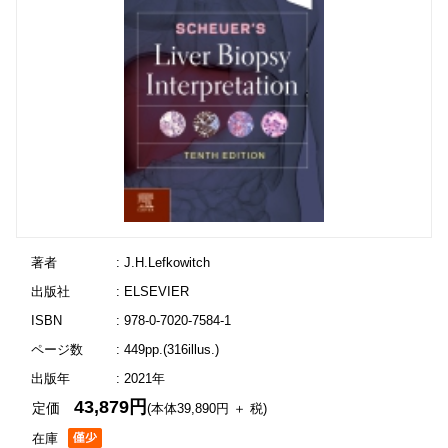
著者
: J.H.Lefkowitch
出版社
: ELSEVIER
ISBN
: 978-0-7020-7584-1
ページ数
: 449pp.(316illus.)
出版年
: 2021年
43,879円
定価
(本体39,890円 ＋ 税)
在庫