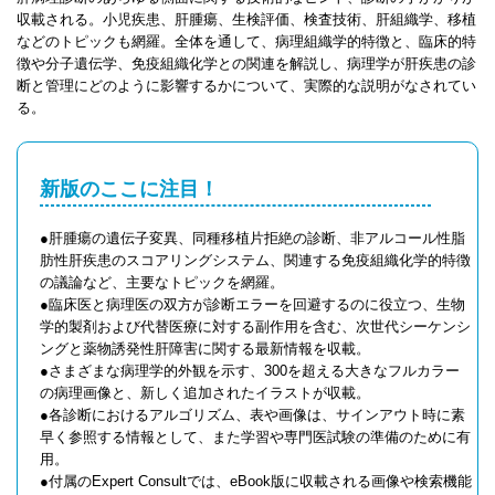
収載される。小児疾患、肝腫瘍、生検評価、検査技術、肝組織学、移植
などのトピックも網羅。全体を通して、病理組織学的特徴と、臨床的特
徴や分子遺伝学、免疫組織化学との関連を解説し、病理学が肝疾患の診
断と管理にどのように影響するかについて、実際的な説明がなされてい
る。
新版のここに注目！
●肝腫瘍の遺伝子変異、同種移植片拒絶の診断、非アルコール性脂
肪性肝疾患のスコアリングシステム、関連する免疫組織化学的特徴
の議論など、主要なトピックを網羅。
●臨床医と病理医の双方が診断エラーを回避するのに役立つ、生物
学的製剤および代替医療に対する副作用を含む、次世代シーケンシ
ングと薬物誘発性肝障害に関する最新情報を収載。
●さまざまな病理学的外観を示す、300を超える大きなフルカラー
の病理画像と、新しく追加されたイラストが収載。
●各診断におけるアルゴリズム、表や画像は、サインアウト時に素
早く参照する情報として、また学習や専門医試験の準備のために有
用。
●付属のExpert Consultでは、eBook版に収載される画像や検索機能