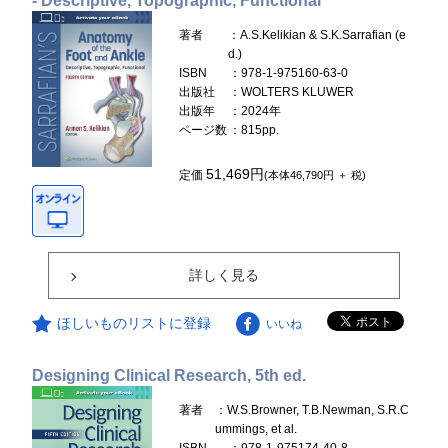
- Descriptive, Topographic, Functional
著者
：A.S.Kelikian & S.K.Sarrafian (e
d.)
ISBN
：978-1-975160-63-0
出版社
：WOLTERS KLUWER
出版年
：2024年
ページ数
：815pp.
51,469円
定価
(本体46,790円 ＋ 税)
詳しく見る
ほしいものリストに登録
いいね
Designing Clinical Research, 5th ed.
著者
：W.S.Browner, T.B.Newman, S.R.C
ummings, et al.