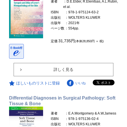
著者
：D.E.Elder, R.Elenitsas, A.L.Rubin,
et al.
ISBN
：978-1-975124-63-2
出版社
：WOLTERS KLUWER
出版年
：2021年
ページ数
：554pp.
31,735円
定価
(本体28,850円 ＋ 税)
詳しく見る
ほしいものリストに登録
いいね
Differential Diagnoses in Surgical Pathology: Soft
Tissue & Bone
著者
：E.A.Montgomery & A.W.Jamess
ISBN
：978-1-975136-02-4
出版社
：WOLTERS KLUWER