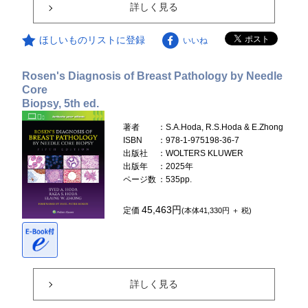
詳しく見る
ほしいものリストに登録
いいね
Rosen's Diagnosis of Breast Pathology by Needle
Core
Biopsy, 5th ed.
著者
：S.A.Hoda, R.S.Hoda & E.Zhong
ISBN
：978-1-975198-36-7
出版社
：WOLTERS KLUWER
出版年
：2025年
ページ数
：535pp.
45,463円
定価
(本体41,330円 ＋ 税)
詳しく見る