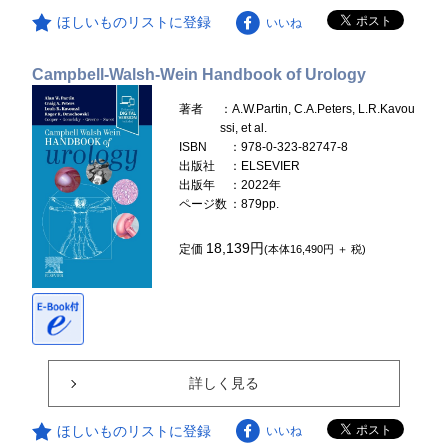
ほしいものリストに登録
いいね
Campbell-Walsh-Wein Handbook of Urology
著者
：A.W.Partin, C.A.Peters, L.R.Kavou
ssi, et al.
ISBN
：978-0-323-82747-8
出版社
：ELSEVIER
出版年
：2022年
ページ数
：879pp.
18,139円
定価
(本体16,490円 ＋ 税)
詳しく見る
ほしいものリストに登録
いいね