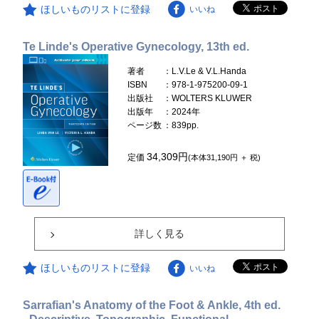
ほしいものリストに登録
いいね
Te Linde's Operative Gynecology, 13th ed.
著者
：L.V.Le & V.L.Handa
ISBN
：978-1-975200-09-1
出版社
：WOLTERS KLUWER
出版年
：2024年
ページ数
：839pp.
34,309円
定価
(本体31,190円 ＋ 税)
詳しく見る
ほしいものリストに登録
いいね
Sarrafian's Anatomy of the Foot & Ankle, 4th ed.