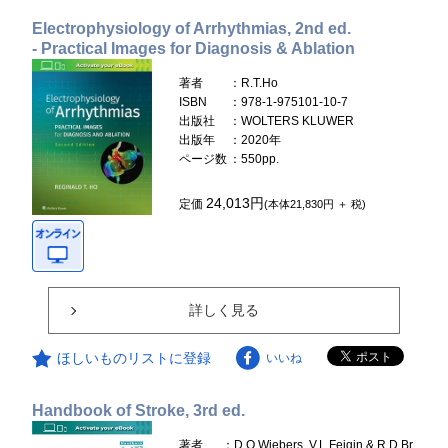
Electrophysiology of Arrhythmias, 2nd ed.
- Practical Images for Diagnosis & Ablation
著者
：R.T.Ho
ISBN
：978-1-975101-10-7
出版社
：WOLTERS KLUWER
出版年
：2020年
ページ数
：550pp.
24,013円
定価
(本体21,830円 ＋ 税)
詳しく見る
ほしいものリストに登録
いいね
Handbook of Stroke, 3rd ed.
著者
：D.O.Wiebers, V.L.Feigin & R.D.Br