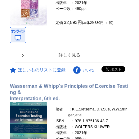
出版年
：2021年
ページ数
：490pp.
32,593円
定価
(本体29,630円 ＋ 税)
詳しく見る
ほしいものリストに登録
いいね
Wasserman & Whipp's Principles of Exercise Testi
ng &
Interpretation, 6th ed.
著者
：K.E.Sietsema, D.Y.Sue, W.W.Strin
ger, et al.
ISBN
：978-1-975136-43-7
出版社
：WOLTERS KLUWER
出版年
：2021年
ページ数
：586pp.