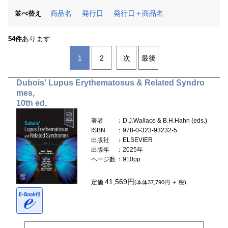
商品名
発行日
発行日＋商品名
並べ替え
あります
54件
1
2
次
最後
Dubois' Lupus Erythematosus & Related Syndro
mes,
10th ed.
著者
：D.J.Wallace & B.H.Hahn (eds.)
ISBN
：978-0-323-93232-5
出版社
：ELSEVIER
出版年
：2025年
ページ数
：910pp.
41,569円
定価
(本体37,790円 ＋ 税)