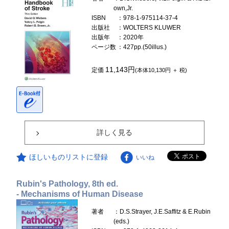
own,Jr.
ISBN
：978-1-975114-37-4
出版社
：WOLTERS KLUWER
出版年
：2020年
ページ数
：427pp.(50illus.)
11,143円
定価
(本体10,130円 ＋ 税)
詳しく見る
ほしいものリストに登録
いいね
Rubin's Pathology, 8th ed.
- Mechanisms of Human Disease
著者
：D.S.Strayer, J.E.Saffitz & E.Rubin
(eds.)