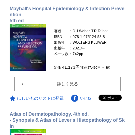
Mayhall's Hospital Epidemiology & Infection Preve
ntion
5th ed.
著者
：D.J.Weber, T.R.Talbot
ISBN
：978-1-975124-58-8
出版社
：WOLTERS KLUWER
出版年
：2021年
ページ数
：742pp.
41,173円
定価
(本体37,430円 ＋ 税)
詳しく見る
ほしいものリストに登録
いいね
Atlas of Dermatopathology, 4th ed.
- Synopsis & Atlas of Lever's Histopathology of Sk
in