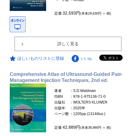
32,593円
定価
(本体29,630円 ＋ 税)
詳しく見る
ほしいものリストに登録
いいね
Comprehensive Atlas of Ultrasound-Guided Pain
Management Injection Techniques, 2nd ed.
著者
：S.D.Waldman
ISBN
：978-1-975136-71-0
出版社
：WOLTERS KLUWER
出版年
：2020年
ページ数
：1205pp.(1314illus.)
42,889円
定価
(本体38,990円 ＋ 税)