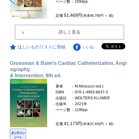
ページ数
：1094pp.
51,469円
定価
(本体46,790円 ＋ 税)
詳しく見る
ほしいものリストに登録
いいね
Grossman & Baim's Cardiac Catheterization, Angi
ography,
& Intervention, 9th ed.
著者
：M.Moscucci (ed.)
ISBN
：978-1-4963-8637-3
出版社
：WOLTERS KLUWER
出版年
：2021年
ページ数
：1196pp.
41,173円
定価
(本体37,430円 ＋ 税)