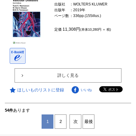
出版社
：WOLTERS KLUWER
出版年
：2019年
ページ数
：336pp.(155illus.)
11,308円
定価
(本体10,280円 ＋ 税)
詳しく見る
ほしいものリストに登録
いいね
あります
54件
1
2
次
最後