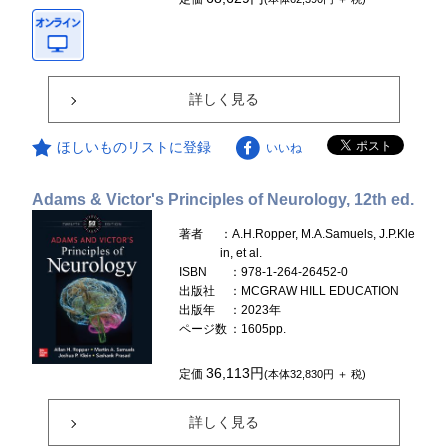
詳しく見る
ほしいものリストに登録
いいね
Adams & Victor's Principles of Neurology, 12th ed.
著者
：A.H.Ropper, M.A.Samuels, J.P.Kle
in, et al.
ISBN
：978-1-264-26452-0
出版社
：MCGRAW HILL EDUCATION
出版年
：2023年
ページ数
：1605pp.
36,113円
定価
(本体32,830円 ＋ 税)
詳しく見る