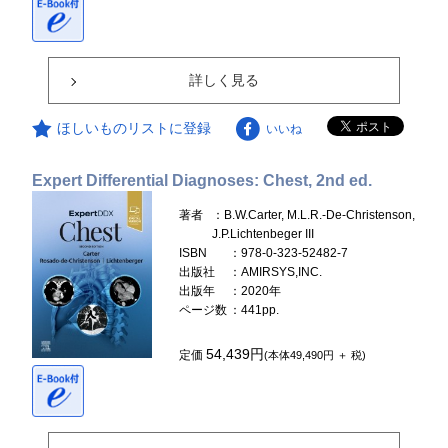
詳しく見る
ほしいものリストに登録
いいね
Expert Differential Diagnoses: Chest, 2nd ed.
著者
：B.W.Carter, M.L.R.-De-Christenson,
J.P.Lichtenbeger III
ISBN
：978-0-323-52482-7
出版社
：AMIRSYS,INC.
出版年
：2020年
ページ数
：441pp.
54,439円
定価
(本体49,490円 ＋ 税)