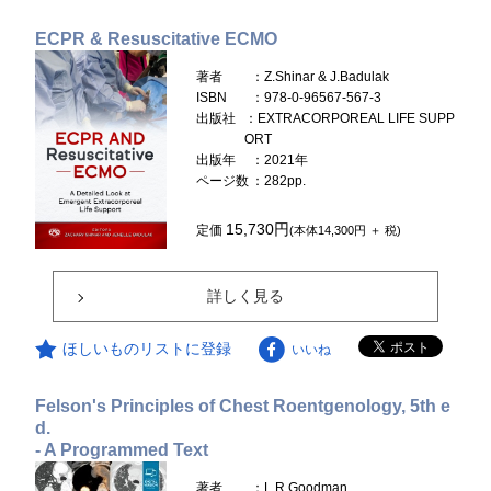
ECPR & Resuscitative ECMO
著者
：Z.Shinar & J.Badulak
ISBN
：978-0-96567-567-3
出版社
：EXTRACORPOREAL LIFE SUPP
ORT
出版年
：2021年
ページ数
：282pp.
15,730円
定価
(本体14,300円 ＋ 税)
詳しく見る
ほしいものリストに登録
いいね
Felson's Principles of Chest Roentgenology, 5th e
d.
- A Programmed Text
著者
：L.R.Goodman