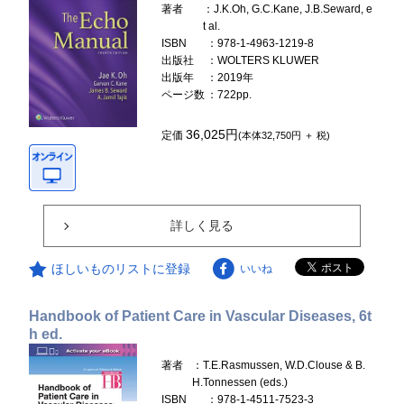
著者
：J.K.Oh, G.C.Kane, J.B.Seward, e
t al.
ISBN
：978-1-4963-1219-8
出版社
：WOLTERS KLUWER
出版年
：2019年
ページ数
：722pp.
36,025円
定価
(本体32,750円 ＋ 税)
詳しく見る
ほしいものリストに登録
いいね
Handbook of Patient Care in Vascular Diseases, 6t
h ed.
著者
：T.E.Rasmussen, W.D.Clouse & B.
H.Tonnessen (eds.)
ISBN
：978-1-4511-7523-3