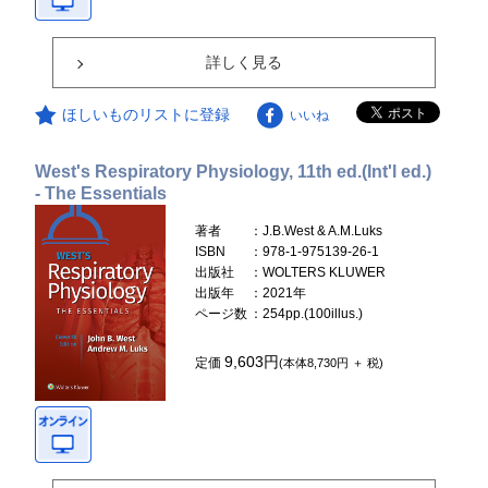
詳しく見る
ほしいものリストに登録
いいね
West's Respiratory Physiology, 11th ed.(Int'l ed.)
- The Essentials
著者
：J.B.West & A.M.Luks
ISBN
：978-1-975139-26-1
出版社
：WOLTERS KLUWER
出版年
：2021年
ページ数
：254pp.(100illus.)
9,603円
定価
(本体8,730円 ＋ 税)