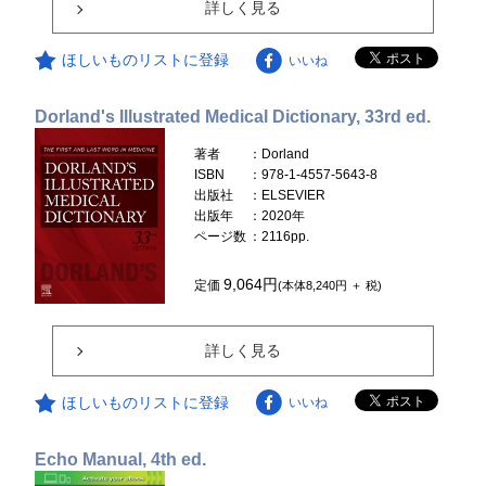
詳しく見る
ほしいものリストに登録
いいね
Dorland's Illustrated Medical Dictionary, 33rd ed.
著者
：Dorland
ISBN
：978-1-4557-5643-8
出版社
：ELSEVIER
出版年
：2020年
ページ数
：2116pp.
9,064円
定価
(本体8,240円 ＋ 税)
詳しく見る
ほしいものリストに登録
いいね
Echo Manual, 4th ed.