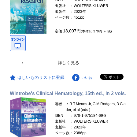
ISBN
：978-1-975174-40-8
出版社
：WOLTERS KLUWER
出版年
：2023年
ページ数
：451pp.
18,007円
定価
(本体16,370円 ＋ 税)
詳しく見る
ほしいものリストに登録
いいね
Wintrobe's Clinical Hematology, 15th ed., in 2 vols.
著者
：R.T.Means.Jr, G.M.Rodgers, B.Gla
der, et al.(eds.)
ISBN
：978-1-975184-69-8
出版社
：WOLTERS KLUWER
出版年
：2023年
ページ数
：2386pp.