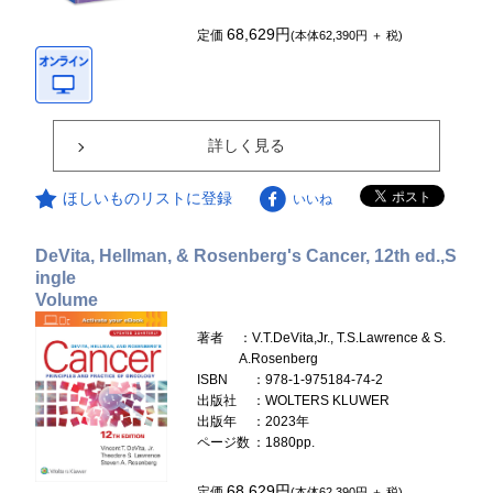
68,629円
定価
(本体62,390円 ＋ 税)
詳しく見る
ほしいものリストに登録
いいね
DeVita, Hellman, & Rosenberg's Cancer, 12th ed.,S
ingle
Volume
著者
：V.T.DeVita,Jr., T.S.Lawrence & S.
A.Rosenberg
ISBN
：978-1-975184-74-2
出版社
：WOLTERS KLUWER
出版年
：2023年
ページ数
：1880pp.
68,629円
定価
(本体62,390円 ＋ 税)