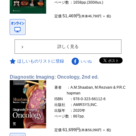
ページ数
：1658pp.(300illus.)
51,469円
定価
(本体46,790円 ＋ 税)
詳しく見る
ほしいものリストに登録
いいね
Diagnostic Imaging: Oncology, 2nd ed.
著者
：A.M.Shaaban, M.Rezvani & P.R.C
hapman
ISBN
：978-0-323-66112-6
出版社
：AMIRSYS,INC.
出版年
：2020年
ページ数
：867pp.
61,699円
定価
(本体56,090円 ＋ 税)