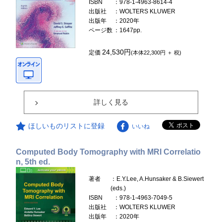
ISBN
：978-1-4963-8614-4
出版社
：WOLTERS KLUWER
出版年
：2020年
ページ数
：1647pp.
24,530円
定価
(本体22,300円 ＋ 税)
詳しく見る
ほしいものリストに登録
いいね
Computed Body Tomography with MRI Correlatio
n, 5th ed.
著者
：E.Y.Lee, A.Hunsaker & B.Siewert
(eds.)
ISBN
：978-1-4963-7049-5
出版社
：WOLTERS KLUWER
出版年
：2020年