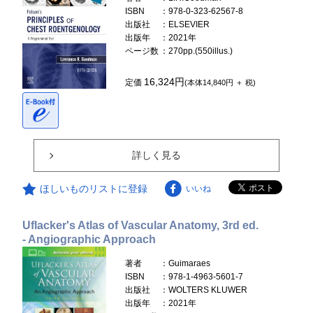
ISBN
：978-0-323-62567-8
出版社
：ELSEVIER
出版年
：2021年
ページ数
：270pp.(550illus.)
16,324円
定価
(本体14,840円 ＋ 税)
詳しく見る
ほしいものリストに登録
いいね
Uflacker's Atlas of Vascular Anatomy, 3rd ed.
- Angiographic Approach
著者
：Guimaraes
ISBN
：978-1-4963-5601-7
出版社
：WOLTERS KLUWER
出版年
：2021年