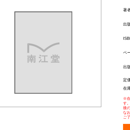
著
出
ISB
ペ
出
定
在
※
す
後
な
ご