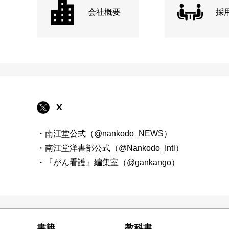
会社概要
採
X
・南江堂公式（@nankodo_NEWS）
・南江堂洋書部公式（@Nankodo_Intl）
・『がん看護』編集室（@gankango）
書籍
教科書