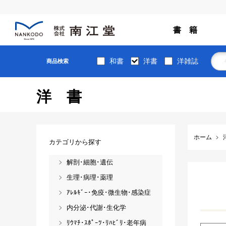
書 籍
和書
洋書
洋雑誌
商品検索
洋書
ホーム
カテゴリから探す
解剖･細胞･遺伝
生理･病理･薬理
ｱﾚﾙｷﾞｰ･免疫･微生物･感染症
内分泌･代謝･生化学
ﾘｳﾏﾁ･ｽﾎﾟｰﾂ･ﾘﾊﾋﾞﾘ･老年病