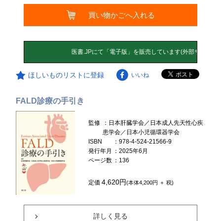
買い物かごへ入れる
ほしいものリストに登録
いいね
FALD診療の手引き
監修
：日本肝臓学会／日本成人先天性心疾
患学会／日本小児循環器学会
ISBN
：978-4-524-21566-9
発行年月
：2025年6月
ページ数
：136
4,620円
定価
(本体4,200円 ＋ 税)
詳しく見る