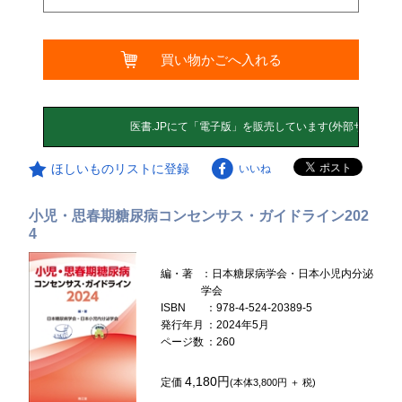
買い物かごへ入れる
ほしいものリストに登録
いいね
小児・思春期糖尿病コンセンサス・ガイドライン202
4
編・著
：日本糖尿病学会・日本小児内分泌
学会
ISBN
：978-4-524-20389-5
発行年月
：2024年5月
ページ数
：260
4,180円
定価
(本体3,800円 ＋ 税)