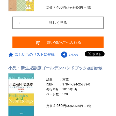
7,480円
定価
(本体6,800円 ＋ 税)
詳しく見る
買い物かごへ入れる
ほしいものリストに登録
いいね
小児・新生児診療ゴールデンハンドブック
改訂第2版
編集
：東寛
ISBN
：978-4-524-25839-0
発行年月
：2016年5月
ページ数
：520
4,950円
定価
(本体4,500円 ＋ 税)