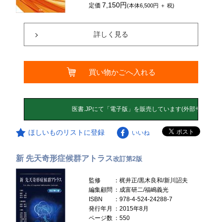
7,150円
定価
(本体6,500円 ＋ 税)
詳しく見る
買い物かごへ入れる
ほしいものリストに登録
いいね
新 先天奇形症候群アトラス
改訂第2版
監修
：梶井正/黒木良和/新川詔夫
編集顧問
：成富研二/福嶋義光
ISBN
：978-4-524-24288-7
発行年月
：2015年8月
ページ数
：550