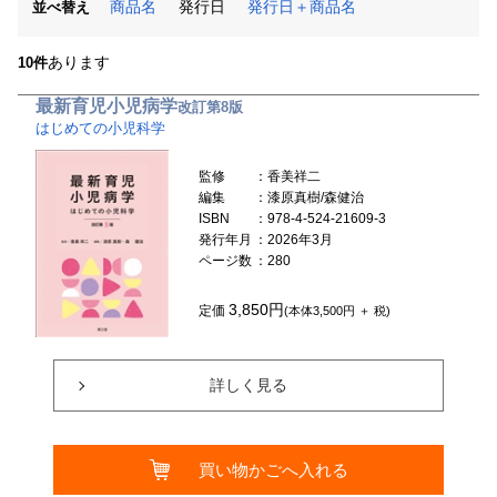
商品名
発行日
発行日＋商品名
並べ替え
あります
10件
最新育児小児病学
改訂第8版
はじめての小児科学
監修
：香美祥二
編集
：漆原真樹/森健治
ISBN
：978-4-524-21609-3
発行年月
：2026年3月
ページ数
：280
3,850円
定価
(本体3,500円 ＋ 税)
詳しく見る
買い物かごへ入れる