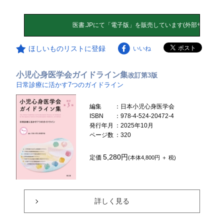
ほしいものリストに登録
いいね
小児心身医学会ガイドライン集
改訂第3版
日常診療に活かす7つのガイドライン
編集
：日本小児心身医学会
ISBN
：978-4-524-20472-4
発行年月
：2025年10月
ページ数
：320
5,280円
定価
(本体4,800円 ＋ 税)
詳しく見る