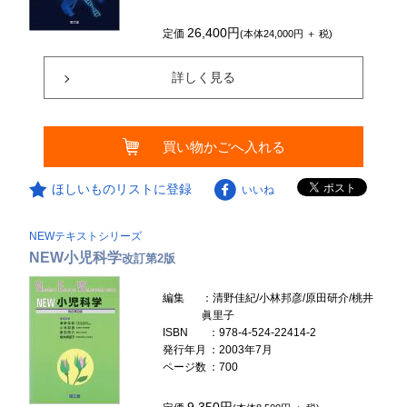
26,400円
定価
(本体24,000円 ＋ 税)
詳しく見る
買い物かごへ入れる
ほしいものリストに登録
いいね
NEWテキストシリーズ
NEW小児科学
改訂第2版
編集
：清野佳紀/小林邦彦/原田研介/桃井
眞里子
ISBN
：978-4-524-22414-2
発行年月
：2003年7月
ページ数
：700