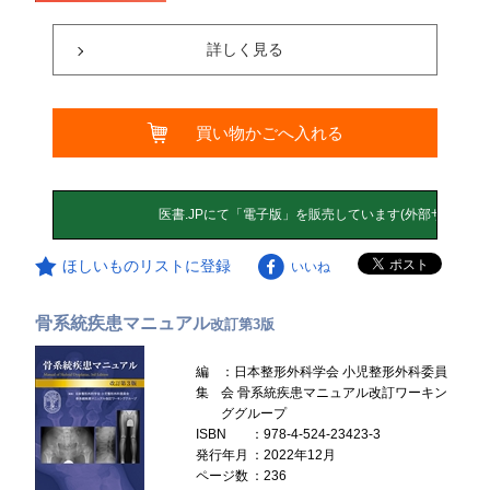
詳しく見る
買い物かごへ入れる
ほしいものリストに登録
いいね
骨系統疾患マニュアル
改訂第3版
編
：日本整形外科学会 小児整形外科委員
集
会 骨系統疾患マニュアル改訂ワーキン
ググループ
ISBN
：978-4-524-23423-3
発行年月
：2022年12月
ページ数
：236