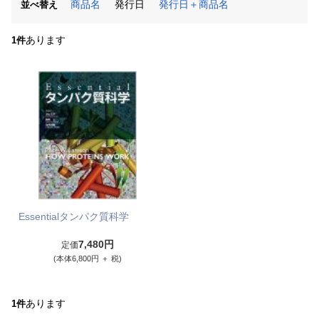
商品名
発行日
発行日＋商品名
並べ替え
あります
1件
Essentialタンパク質科学
7,480円
定価
(本体6,800円 ＋ 税)
あります
1件