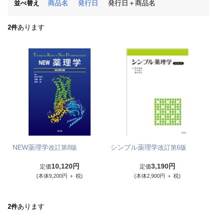
商品名
発行日
発行日＋商品名
並べ替え
あります
2件
NEW薬理学
シンプル薬理学
改訂第8版
改訂第6版
10,120円
3,190円
定価
定価
(本体9,200円 ＋ 税)
(本体2,900円 ＋ 税)
あります
2件