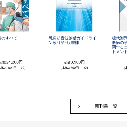
癌のすべて
乳房超音波診断ガイドライ
糖代謝
ン
改訂第4版増補
器病の
関する
トメント
24,200円
3,960円
定価
定価
本体22,000円 ＋ 税)
(本体3,600円 ＋ 税)
(
新刊書一覧