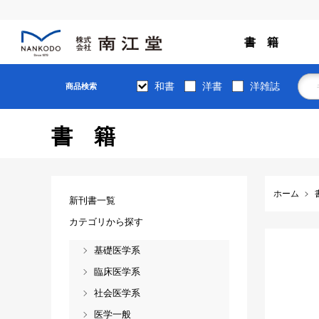
書 籍
和書
洋書
洋雑誌
商品検索
書籍
ホーム
新刊書一覧
カテゴリから探す
基礎医学系
臨床医学系
社会医学系
医学一般