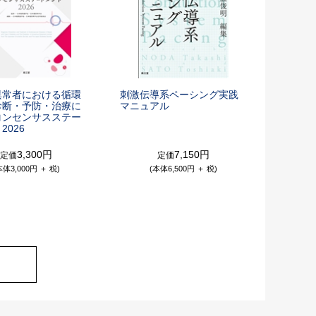
異常者における循環
刺激伝導系ペーシング実践
診断・予防・治療に
マニュアル
コンセンサスステー
2026
3,300円
7,150円
定価
定価
本体3,000円 ＋ 税)
(本体6,500円 ＋ 税)