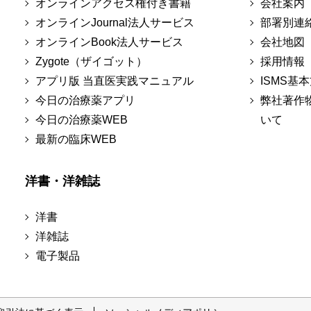
オンラインアクセス権付き書籍
会社案内
オンラインJournal法人サービス
部署別連
オンラインBook法人サービス
会社地図
Zygote（ザイゴット）
採用情報
アプリ版 当直医実践マニュアル
ISMS基
今日の治療薬アプリ
弊社著作
今日の治療薬WEB
いて
最新の臨床WEB
洋書・洋雑誌
洋書
洋雑誌
電子製品