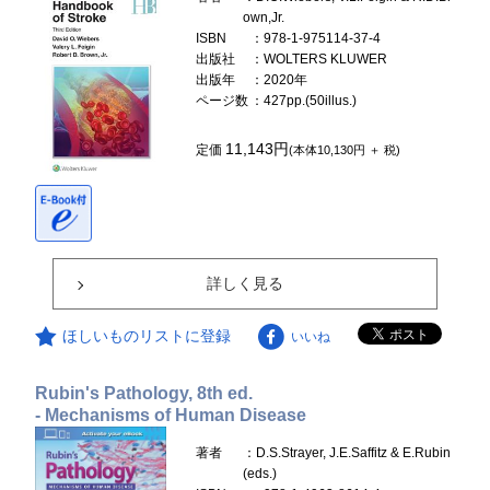
own,Jr.
ISBN
：978-1-975114-37-4
出版社
：WOLTERS KLUWER
出版年
：2020年
ページ数
：427pp.(50illus.)
11,143円
定価
(本体10,130円 ＋ 税)
詳しく見る
ほしいものリストに登録
いいね
Rubin's Pathology, 8th ed.
- Mechanisms of Human Disease
著者
：D.S.Strayer, J.E.Saffitz & E.Rubin
(eds.)