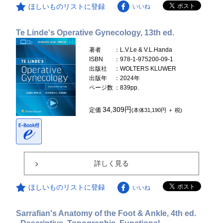
ほしいものリストに登録
いいね
Te Linde's Operative Gynecology, 13th ed.
著者
：L.V.Le & V.L.Handa
ISBN
：978-1-975200-09-1
出版社
：WOLTERS KLUWER
出版年
：2024年
ページ数
：839pp.
34,309円
定価
(本体31,190円 ＋ 税)
詳しく見る
ほしいものリストに登録
いいね
Sarrafian's Anatomy of the Foot & Ankle, 4th ed.