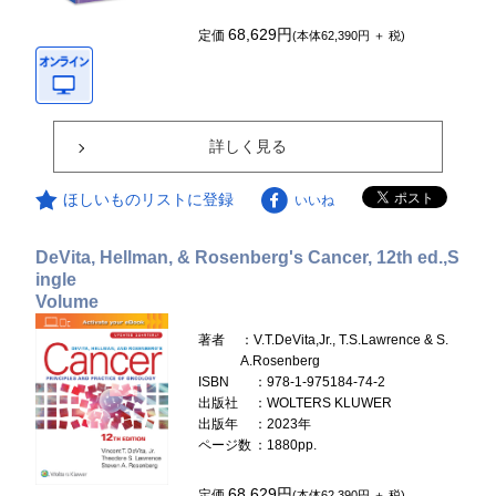
68,629円
定価
(本体62,390円 ＋ 税)
詳しく見る
ほしいものリストに登録
いいね
DeVita, Hellman, & Rosenberg's Cancer, 12th ed.,S
ingle
Volume
著者
：V.T.DeVita,Jr., T.S.Lawrence & S.
A.Rosenberg
ISBN
：978-1-975184-74-2
出版社
：WOLTERS KLUWER
出版年
：2023年
ページ数
：1880pp.
68,629円
定価
(本体62,390円 ＋ 税)