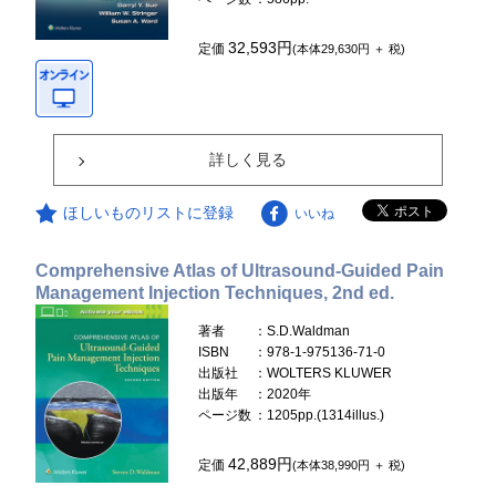
32,593円
定価
(本体29,630円 ＋ 税)
詳しく見る
ほしいものリストに登録
いいね
Comprehensive Atlas of Ultrasound-Guided Pain
Management Injection Techniques, 2nd ed.
著者
：S.D.Waldman
ISBN
：978-1-975136-71-0
出版社
：WOLTERS KLUWER
出版年
：2020年
ページ数
：1205pp.(1314illus.)
42,889円
定価
(本体38,990円 ＋ 税)