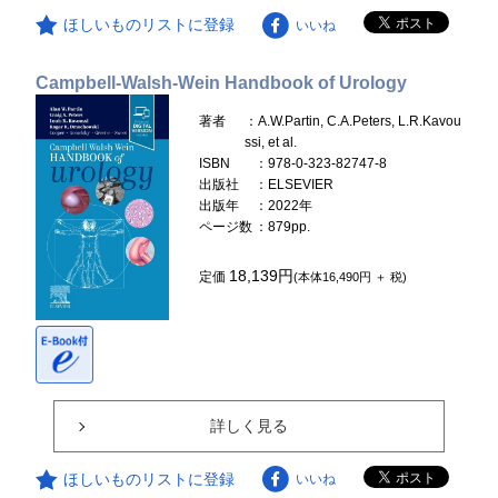
ほしいものリストに登録
いいね
Campbell-Walsh-Wein Handbook of Urology
著者
：A.W.Partin, C.A.Peters, L.R.Kavou
ssi, et al.
ISBN
：978-0-323-82747-8
出版社
：ELSEVIER
出版年
：2022年
ページ数
：879pp.
18,139円
定価
(本体16,490円 ＋ 税)
詳しく見る
ほしいものリストに登録
いいね