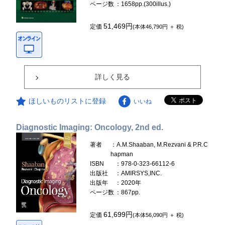
ページ数
：1658pp.(300illus.)
51,469円
定価
(本体46,790円 ＋ 税)
詳しく見る
ほしいものリストに登録
いいね
Diagnostic Imaging: Oncology, 2nd ed.
著者
：A.M.Shaaban, M.Rezvani & P.R.C
hapman
ISBN
：978-0-323-66112-6
出版社
：AMIRSYS,INC.
出版年
：2020年
ページ数
：867pp.
61,699円
定価
(本体56,090円 ＋ 税)