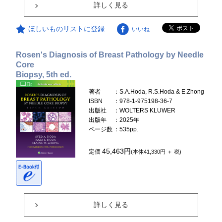
詳しく見る
ほしいものリストに登録
いいね
Rosen's Diagnosis of Breast Pathology by Needle
Core
Biopsy, 5th ed.
著者
：S.A.Hoda, R.S.Hoda & E.Zhong
ISBN
：978-1-975198-36-7
出版社
：WOLTERS KLUWER
出版年
：2025年
ページ数
：535pp.
45,463円
定価
(本体41,330円 ＋ 税)
詳しく見る