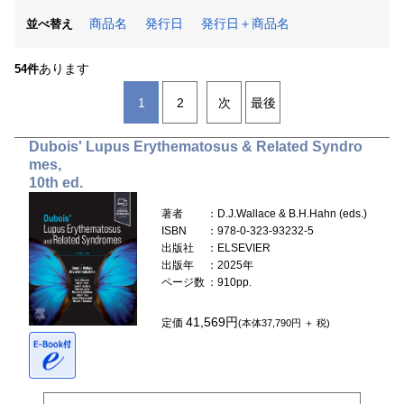
商品名
発行日
発行日＋商品名
並べ替え
あります
54件
1
2
次
最後
Dubois' Lupus Erythematosus & Related Syndro
mes,
10th ed.
著者
：D.J.Wallace & B.H.Hahn (eds.)
ISBN
：978-0-323-93232-5
出版社
：ELSEVIER
出版年
：2025年
ページ数
：910pp.
41,569円
定価
(本体37,790円 ＋ 税)