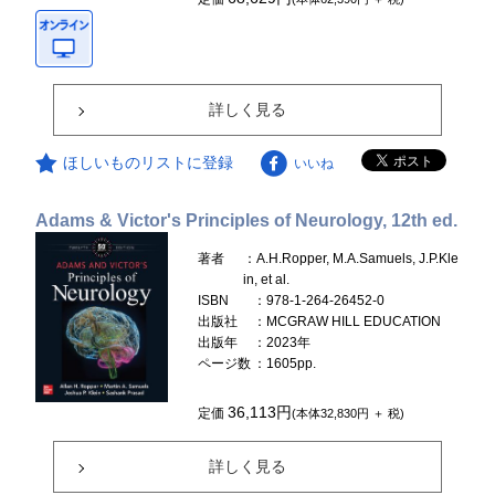
詳しく見る
ほしいものリストに登録
いいね
Adams & Victor's Principles of Neurology, 12th ed.
著者
：A.H.Ropper, M.A.Samuels, J.P.Kle
in, et al.
ISBN
：978-1-264-26452-0
出版社
：MCGRAW HILL EDUCATION
出版年
：2023年
ページ数
：1605pp.
36,113円
定価
(本体32,830円 ＋ 税)
詳しく見る