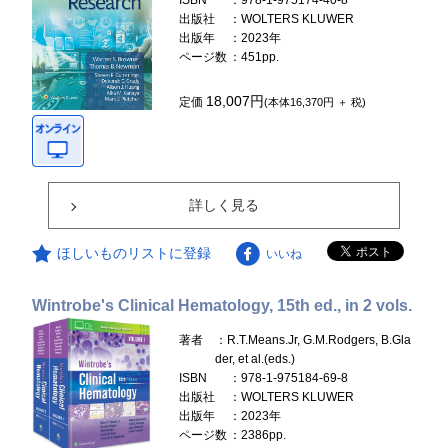
ISBN
：978-1-975174-40-8
出版社
：WOLTERS KLUWER
出版年
：2023年
ページ数
：451pp.
18,007円
定価
(本体16,370円 ＋ 税)
詳しく見る
ほしいものリストに登録
いいね
Wintrobe's Clinical Hematology, 15th ed., in 2 vols.
著者
：R.T.Means.Jr, G.M.Rodgers, B.Gla
der, et al.(eds.)
ISBN
：978-1-975184-69-8
出版社
：WOLTERS KLUWER
出版年
：2023年
ページ数
：2386pp.