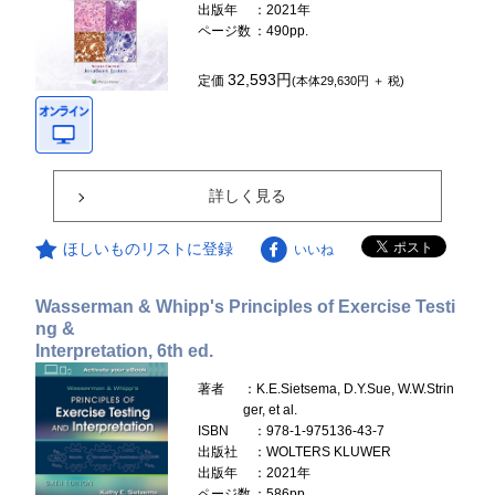
出版年
：2021年
ページ数
：490pp.
32,593円
定価
(本体29,630円 ＋ 税)
詳しく見る
ほしいものリストに登録
いいね
Wasserman & Whipp's Principles of Exercise Testi
ng &
Interpretation, 6th ed.
著者
：K.E.Sietsema, D.Y.Sue, W.W.Strin
ger, et al.
ISBN
：978-1-975136-43-7
出版社
：WOLTERS KLUWER
出版年
：2021年
ページ数
：586pp.