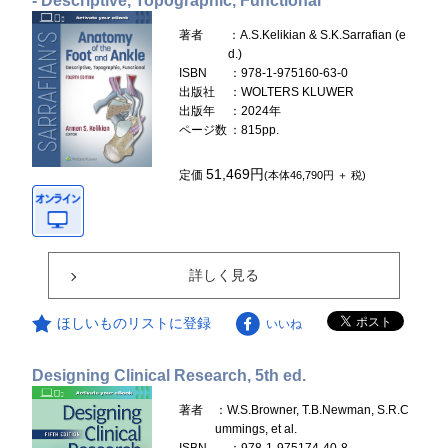
- Descriptive, Topographic, Functional
著者
：A.S.Kelikian & S.K.Sarrafian (e
d.)
ISBN
：978-1-975160-63-0
出版社
：WOLTERS KLUWER
出版年
：2024年
ページ数
：815pp.
51,469円
定価
(本体46,790円 ＋ 税)
詳しく見る
ほしいものリストに登録
いいね
Designing Clinical Research, 5th ed.
著者
：W.S.Browner, T.B.Newman, S.R.C
ummings, et al.