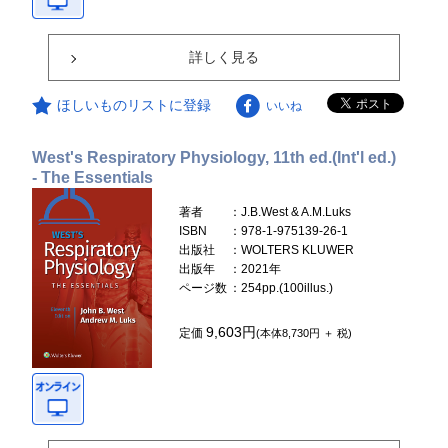
詳しく見る
ほしいものリストに登録
いいね
West's Respiratory Physiology, 11th ed.(Int'l ed.)
- The Essentials
著者
：J.B.West & A.M.Luks
ISBN
：978-1-975139-26-1
出版社
：WOLTERS KLUWER
出版年
：2021年
ページ数
：254pp.(100illus.)
9,603円
定価
(本体8,730円 ＋ 税)