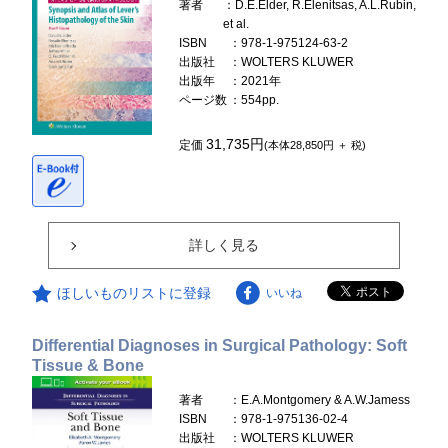
著者
：D.E.Elder, R.Elenitsas, A.L.Rubin,
et al.
ISBN
：978-1-975124-63-2
出版社
：WOLTERS KLUWER
出版年
：2021年
ページ数
：554pp.
31,735円
定価
(本体28,850円 ＋ 税)
詳しく見る
ほしいものリストに登録
いいね
Differential Diagnoses in Surgical Pathology: Soft
Tissue & Bone
著者
：E.A.Montgomery & A.W.Jamess
ISBN
：978-1-975136-02-4
出版社
：WOLTERS KLUWER