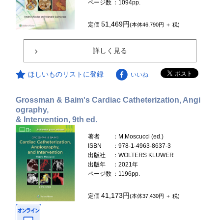
ページ数
：1094pp.
51,469円
定価
(本体46,790円 ＋ 税)
詳しく見る
ほしいものリストに登録
いいね
Grossman & Baim's Cardiac Catheterization, Angi
ography,
& Intervention, 9th ed.
著者
：M.Moscucci (ed.)
ISBN
：978-1-4963-8637-3
出版社
：WOLTERS KLUWER
出版年
：2021年
ページ数
：1196pp.
41,173円
定価
(本体37,430円 ＋ 税)