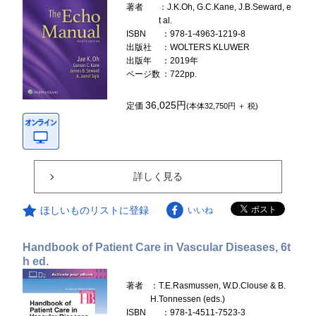
著者
：J.K.Oh, G.C.Kane, J.B.Seward, e
t al.
ISBN
：978-1-4963-1219-8
出版社
：WOLTERS KLUWER
出版年
：2019年
ページ数
：722pp.
36,025円
定価
(本体32,750円 ＋ 税)
詳しく見る
ほしいものリストに登録
いいね
Handbook of Patient Care in Vascular Diseases, 6t
h ed.
著者
：T.E.Rasmussen, W.D.Clouse & B.
H.Tonnessen (eds.)
ISBN
：978-1-4511-7523-3