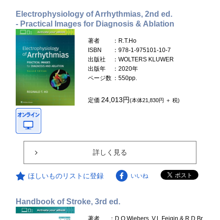
Electrophysiology of Arrhythmias, 2nd ed.
- Practical Images for Diagnosis & Ablation
著者
：R.T.Ho
ISBN
：978-1-975101-10-7
出版社
：WOLTERS KLUWER
出版年
：2020年
ページ数
：550pp.
24,013円
定価
(本体21,830円 ＋ 税)
詳しく見る
ほしいものリストに登録
いいね
Handbook of Stroke, 3rd ed.
著者
：D.O.Wiebers, V.L.Feigin & R.D.Br