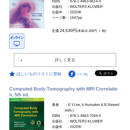
ISBN
：978-1-4963-8614-4
出版社
：WOLTERS KLUWER
出版年
：2020年
ページ数
：1647pp.
24,530円
定価
(本体22,300円 ＋ 税)
詳しく見る
ほしいものリストに登録
いいね
Computed Body Tomography with MRI Correlatio
n, 5th ed.
著者
：E.Y.Lee, A.Hunsaker & B.Siewert
(eds.)
ISBN
：978-1-4963-7049-5
出版社
：WOLTERS KLUWER
出版年
：2020年