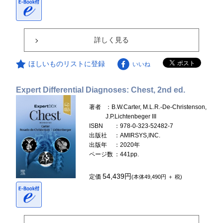
詳しく見る
ほしいものリストに登録
いいね
Expert Differential Diagnoses: Chest, 2nd ed.
著者
：B.W.Carter, M.L.R.-De-Christenson,
J.P.Lichtenbeger III
ISBN
：978-0-323-52482-7
出版社
：AMIRSYS,INC.
出版年
：2020年
ページ数
：441pp.
54,439円
定価
(本体49,490円 ＋ 税)