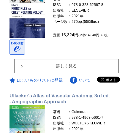
ISBN
：978-0-323-62567-8
出版社
：ELSEVIER
出版年
：2021年
ページ数
：270pp.(550illus.)
16,324円
定価
(本体14,840円 ＋ 税)
詳しく見る
ほしいものリストに登録
いいね
Uflacker's Atlas of Vascular Anatomy, 3rd ed.
- Angiographic Approach
著者
：Guimaraes
ISBN
：978-1-4963-5601-7
出版社
：WOLTERS KLUWER
出版年
：2021年