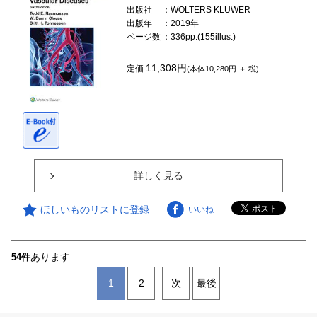
出版社
：WOLTERS KLUWER
出版年
：2019年
ページ数
：336pp.(155illus.)
11,308円
定価
(本体10,280円 ＋ 税)
詳しく見る
ほしいものリストに登録
いいね
あります
54件
1
2
次
最後