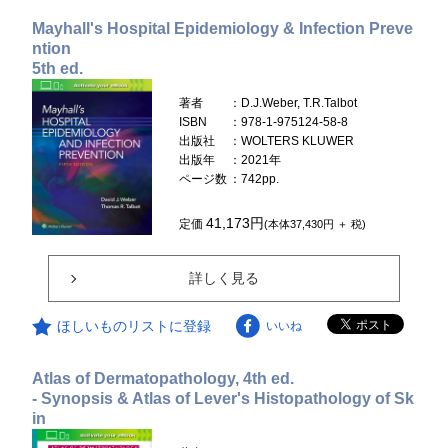
Mayhall's Hospital Epidemiology & Infection Preve
ntion
5th ed.
著者
：D.J.Weber, T.R.Talbot
ISBN
：978-1-975124-58-8
出版社
：WOLTERS KLUWER
出版年
：2021年
ページ数
：742pp.
41,173円
定価
(本体37,430円 ＋ 税)
詳しく見る
ほしいものリストに登録
いいね
Atlas of Dermatopathology, 4th ed.
- Synopsis & Atlas of Lever's Histopathology of Sk
in