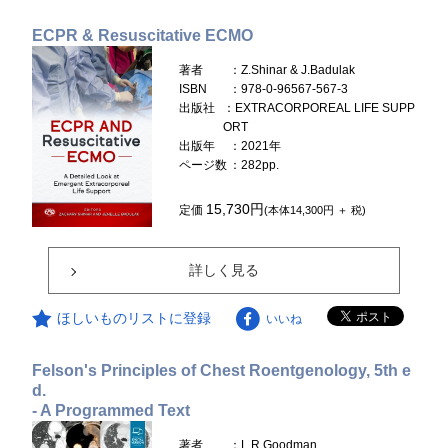
ECPR & Resuscitative ECMO
著者
：Z.Shinar & J.Badulak
ISBN
：978-0-96567-567-3
出版社
：EXTRACORPOREAL LIFE SUPP
ORT
出版年
：2021年
ページ数
：282pp.
15,730円
定価
(本体14,300円 ＋ 税)
詳しく見る
ほしいものリストに登録
いいね
Felson's Principles of Chest Roentgenology, 5th e
d.
- A Programmed Text
著者
：L.R.Goodman