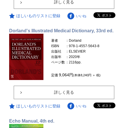
詳しく見る
ほしいものリストに登録
いいね
Dorland's Illustrated Medical Dictionary, 33rd ed.
著者
：Dorland
ISBN
：978-1-4557-5643-8
出版社
：ELSEVIER
出版年
：2020年
ページ数
：2116pp.
9,064円
定価
(本体8,240円 ＋ 税)
詳しく見る
ほしいものリストに登録
いいね
Echo Manual, 4th ed.