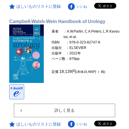
ほしいものリストに登録
いいね
Campbell-Walsh-Wein Handbook of Urology
著者
：A.W.Partin, C.A.Peters, L.R.Kavou
ssi, et al.
ISBN
：978-0-323-82747-8
出版社
：ELSEVIER
出版年
：2022年
ページ数
：879pp.
18,139円
定価
(本体16,490円 ＋ 税)
詳しく見る
ほしいものリストに登録
いいね