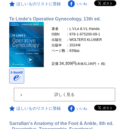
ほしいものリストに登録
いいね
Te Linde's Operative Gynecology, 13th ed.
著者
：L.V.Le & V.L.Handa
ISBN
：978-1-975200-09-1
出版社
：WOLTERS KLUWER
出版年
：2024年
ページ数
：839pp.
34,309円
定価
(本体31,190円 ＋ 税)
詳しく見る
ほしいものリストに登録
いいね
Sarrafian's Anatomy of the Foot & Ankle, 4th ed.