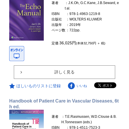
著者
：J.K.Oh, G.C.Kane, J.B.Seward, e
t al.
ISBN
：978-1-4963-1219-8
出版社
：WOLTERS KLUWER
出版年
：2019年
ページ数
：722pp.
36,025円
定価
(本体32,750円 ＋ 税)
詳しく見る
ほしいものリストに登録
いいね
Handbook of Patient Care in Vascular Diseases, 6t
h ed.
著者
：T.E.Rasmussen, W.D.Clouse & B.
H.Tonnessen (eds.)
ISBN
：978-1-4511-7523-3