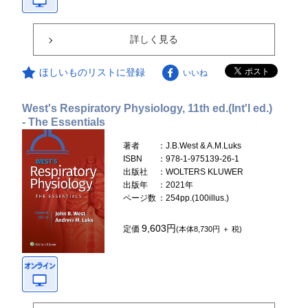
詳しく見る
ほしいものリストに登録
いいね
West's Respiratory Physiology, 11th ed.(Int'l ed.)
- The Essentials
著者
：J.B.West & A.M.Luks
ISBN
：978-1-975139-26-1
出版社
：WOLTERS KLUWER
出版年
：2021年
ページ数
：254pp.(100illus.)
9,603円
定価
(本体8,730円 ＋ 税)