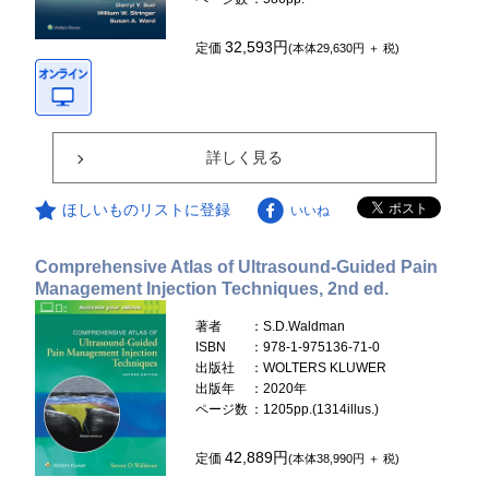
32,593円
定価
(本体29,630円 ＋ 税)
詳しく見る
ほしいものリストに登録
いいね
Comprehensive Atlas of Ultrasound-Guided Pain
Management Injection Techniques, 2nd ed.
著者
：S.D.Waldman
ISBN
：978-1-975136-71-0
出版社
：WOLTERS KLUWER
出版年
：2020年
ページ数
：1205pp.(1314illus.)
42,889円
定価
(本体38,990円 ＋ 税)