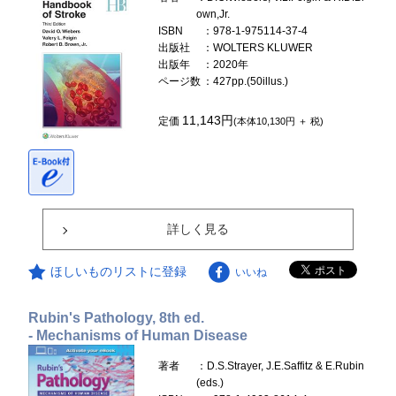
own,Jr.
ISBN
：978-1-975114-37-4
出版社
：WOLTERS KLUWER
出版年
：2020年
ページ数
：427pp.(50illus.)
11,143円
定価
(本体10,130円 ＋ 税)
詳しく見る
ほしいものリストに登録
いいね
Rubin's Pathology, 8th ed.
- Mechanisms of Human Disease
著者
：D.S.Strayer, J.E.Saffitz & E.Rubin
(eds.)