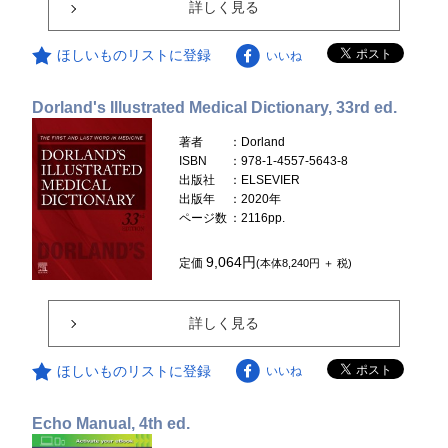
詳しく見る
ほしいものリストに登録
いいね
Dorland's Illustrated Medical Dictionary, 33rd ed.
著者
：Dorland
ISBN
：978-1-4557-5643-8
出版社
：ELSEVIER
出版年
：2020年
ページ数
：2116pp.
9,064円
定価
(本体8,240円 ＋ 税)
詳しく見る
ほしいものリストに登録
いいね
Echo Manual, 4th ed.