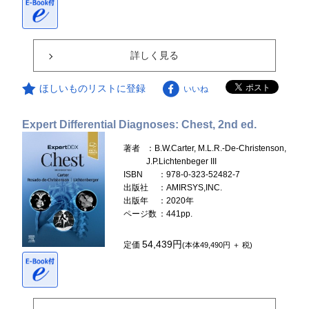
詳しく見る
ほしいものリストに登録
いいね
Expert Differential Diagnoses: Chest, 2nd ed.
著者
：B.W.Carter, M.L.R.-De-Christenson,
J.P.Lichtenbeger III
ISBN
：978-0-323-52482-7
出版社
：AMIRSYS,INC.
出版年
：2020年
ページ数
：441pp.
54,439円
定価
(本体49,490円 ＋ 税)