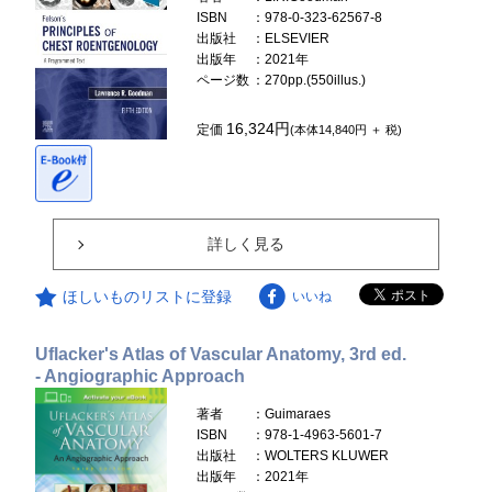
ISBN
：978-0-323-62567-8
出版社
：ELSEVIER
出版年
：2021年
ページ数
：270pp.(550illus.)
16,324円
定価
(本体14,840円 ＋ 税)
詳しく見る
ほしいものリストに登録
いいね
Uflacker's Atlas of Vascular Anatomy, 3rd ed.
- Angiographic Approach
著者
：Guimaraes
ISBN
：978-1-4963-5601-7
出版社
：WOLTERS KLUWER
出版年
：2021年