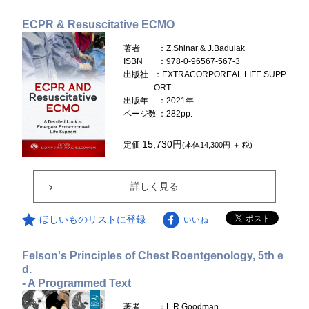
ECPR & Resuscitative ECMO
著者
：Z.Shinar & J.Badulak
ISBN
：978-0-96567-567-3
出版社
：EXTRACORPOREAL LIFE SUPP
ORT
出版年
：2021年
ページ数
：282pp.
15,730円
定価
(本体14,300円 ＋ 税)
詳しく見る
ほしいものリストに登録
いいね
Felson's Principles of Chest Roentgenology, 5th e
d.
- A Programmed Text
著者
：L.R.Goodman