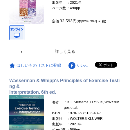
出版年
：2021年
ページ数
：490pp.
32,593円
定価
(本体29,630円 ＋ 税)
詳しく見る
ほしいものリストに登録
いいね
Wasserman & Whipp's Principles of Exercise Testi
ng &
Interpretation, 6th ed.
著者
：K.E.Sietsema, D.Y.Sue, W.W.Strin
ger, et al.
ISBN
：978-1-975136-43-7
出版社
：WOLTERS KLUWER
出版年
：2021年
ページ数
：586pp.