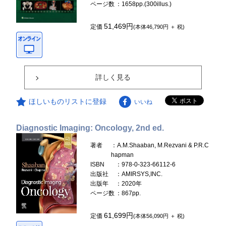
ページ数
：1658pp.(300illus.)
51,469円
定価
(本体46,790円 ＋ 税)
詳しく見る
ほしいものリストに登録
いいね
Diagnostic Imaging: Oncology, 2nd ed.
著者
：A.M.Shaaban, M.Rezvani & P.R.C
hapman
ISBN
：978-0-323-66112-6
出版社
：AMIRSYS,INC.
出版年
：2020年
ページ数
：867pp.
61,699円
定価
(本体56,090円 ＋ 税)