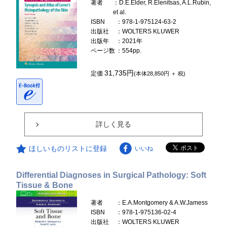
著者
：D.E.Elder, R.Elenitsas, A.L.Rubin,
et al.
ISBN
：978-1-975124-63-2
出版社
：WOLTERS KLUWER
出版年
：2021年
ページ数
：554pp.
31,735円
定価
(本体28,850円 ＋ 税)
詳しく見る
ほしいものリストに登録
いいね
Differential Diagnoses in Surgical Pathology: Soft
Tissue & Bone
著者
：E.A.Montgomery & A.W.Jamess
ISBN
：978-1-975136-02-4
出版社
：WOLTERS KLUWER