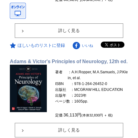
詳しく見る
ほしいものリストに登録
いいね
Adams & Victor's Principles of Neurology, 12th ed.
著者
：A.H.Ropper, M.A.Samuels, J.P.Kle
in, et al.
ISBN
：978-1-264-26452-0
出版社
：MCGRAW HILL EDUCATION
出版年
：2023年
ページ数
：1605pp.
36,113円
定価
(本体32,830円 ＋ 税)
詳しく見る