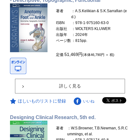
- Descriptive, Topographic, Functional
著者
：A.S.Kelikian & S.K.Sarrafian (e
d.)
ISBN
：978-1-975160-63-0
出版社
：WOLTERS KLUWER
出版年
：2024年
ページ数
：815pp.
51,469円
定価
(本体46,790円 ＋ 税)
詳しく見る
ほしいものリストに登録
いいね
Designing Clinical Research, 5th ed.
著者
：W.S.Browner, T.B.Newman, S.R.C
ummings, et al.