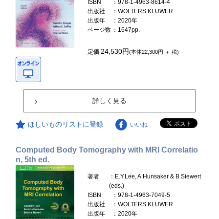
ISBN
：978-1-4963-8614-4
出版社
：WOLTERS KLUWER
出版年
：2020年
ページ数
：1647pp.
24,530円
定価
(本体22,300円 ＋ 税)
詳しく見る
ほしいものリストに登録
いいね
Computed Body Tomography with MRI Correlatio
n, 5th ed.
著者
：E.Y.Lee, A.Hunsaker & B.Siewert
(eds.)
ISBN
：978-1-4963-7049-5
出版社
：WOLTERS KLUWER
出版年
：2020年