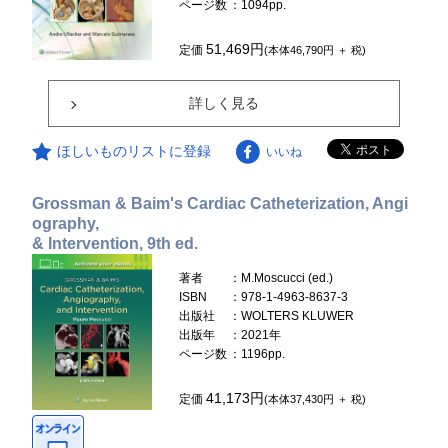
ページ数
：1094pp.
51,469円
定価
(本体46,790円 ＋ 税)
詳しく見る
ほしいものリストに登録
いいね
Grossman & Baim's Cardiac Catheterization, Angi
ography,
& Intervention, 9th ed.
著者
：M.Moscucci (ed.)
ISBN
：978-1-4963-8637-3
出版社
：WOLTERS KLUWER
出版年
：2021年
ページ数
：1196pp.
41,173円
定価
(本体37,430円 ＋ 税)