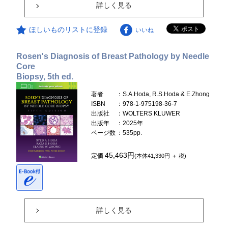
詳しく見る
ほしいものリストに登録
いいね
Rosen's Diagnosis of Breast Pathology by Needle
Core
Biopsy, 5th ed.
著者
：S.A.Hoda, R.S.Hoda & E.Zhong
ISBN
：978-1-975198-36-7
出版社
：WOLTERS KLUWER
出版年
：2025年
ページ数
：535pp.
45,463円
定価
(本体41,330円 ＋ 税)
詳しく見る