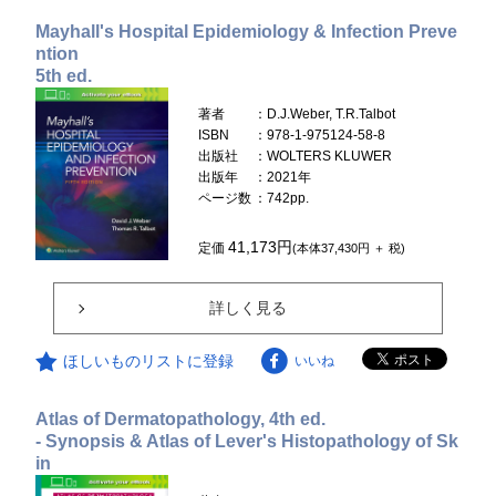
Mayhall's Hospital Epidemiology & Infection Preve
ntion
5th ed.
著者
：D.J.Weber, T.R.Talbot
ISBN
：978-1-975124-58-8
出版社
：WOLTERS KLUWER
出版年
：2021年
ページ数
：742pp.
41,173円
定価
(本体37,430円 ＋ 税)
詳しく見る
ほしいものリストに登録
いいね
Atlas of Dermatopathology, 4th ed.
- Synopsis & Atlas of Lever's Histopathology of Sk
in