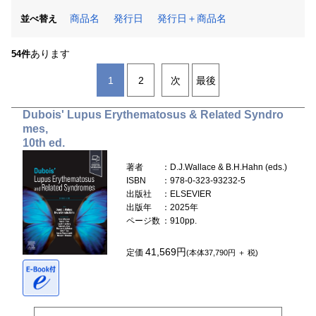
商品名
発行日
発行日＋商品名
並べ替え
あります
54件
1
2
次
最後
Dubois' Lupus Erythematosus & Related Syndro
mes,
10th ed.
著者
：D.J.Wallace & B.H.Hahn (eds.)
ISBN
：978-0-323-93232-5
出版社
：ELSEVIER
出版年
：2025年
ページ数
：910pp.
41,569円
定価
(本体37,790円 ＋ 税)