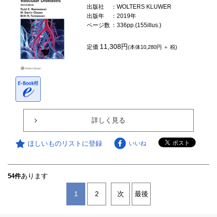
出版社
：WOLTERS KLUWER
出版年
：2019年
ページ数
：336pp.(155illus.)
11,308円
定価
(本体10,280円 ＋ 税)
詳しく見る
ほしいものリストに登録
いいね
あります
54件
1
2
次
最後