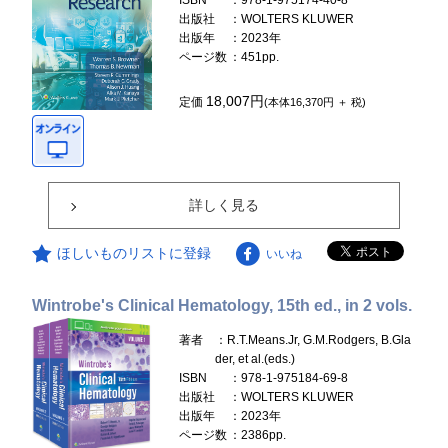
ISBN
：978-1-975174-40-8
出版社
：WOLTERS KLUWER
出版年
：2023年
ページ数
：451pp.
18,007円
定価
(本体16,370円 ＋ 税)
詳しく見る
ほしいものリストに登録
いいね
Wintrobe's Clinical Hematology, 15th ed., in 2 vols.
著者
：R.T.Means.Jr, G.M.Rodgers, B.Gla
der, et al.(eds.)
ISBN
：978-1-975184-69-8
出版社
：WOLTERS KLUWER
出版年
：2023年
ページ数
：2386pp.