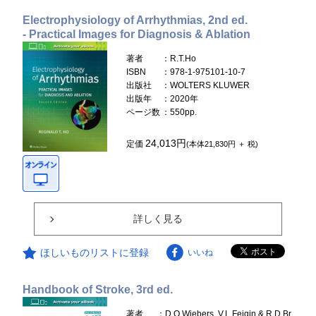
Electrophysiology of Arrhythmias, 2nd ed.
- Practical Images for Diagnosis & Ablation
著者
：R.T.Ho
ISBN
：978-1-975101-10-7
出版社
：WOLTERS KLUWER
出版年
：2020年
ページ数
：550pp.
24,013円
定価
(本体21,830円 ＋ 税)
詳しく見る
ほしいものリストに登録
いいね
Handbook of Stroke, 3rd ed.
著者
：D.O.Wiebers, V.L.Feigin & R.D.Br