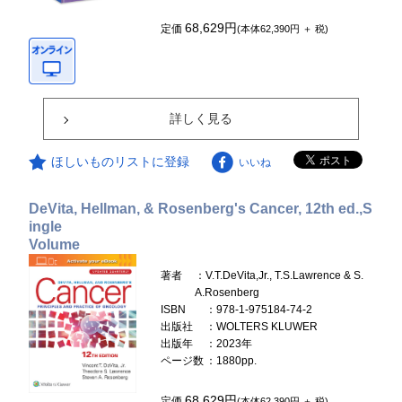
68,629円
定価
(本体62,390円 ＋ 税)
詳しく見る
ほしいものリストに登録
いいね
DeVita, Hellman, & Rosenberg's Cancer, 12th ed.,S
ingle
Volume
著者
：V.T.DeVita,Jr., T.S.Lawrence & S.
A.Rosenberg
ISBN
：978-1-975184-74-2
出版社
：WOLTERS KLUWER
出版年
：2023年
ページ数
：1880pp.
68,629円
定価
(本体62,390円 ＋ 税)