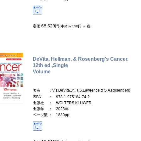
68,629円
定価
(本体62,390円 ＋ 税)
DeVita, Hellman, & Rosenberg's Cancer,
12th ed.,Single
Volume
著者
：V.T.DeVita,Jr., T.S.Lawrence & S.A.Rosenberg
ISBN
： 978-1-975184-74-2
出版社
： WOLTERS KLUWER
出版年
： 2023年
ページ数
： 1880pp.