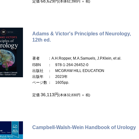
68,629円
定価
(本体62,390円 ＋ 税)
Adams & Victor's Principles of Neurology,
12th ed.
著者
：A.H.Ropper, M.A.Samuels, J.P.Klein, et al.
ISBN
： 978-1-264-26452-0
出版社
： MCGRAW HILL EDUCATION
出版年
： 2023年
ページ数
： 1605pp.
36,113円
定価
(本体32,830円 ＋ 税)
Campbell-Walsh-Wein Handbook of Urology