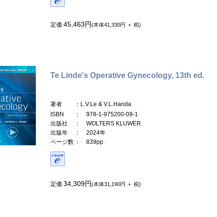
45,463円
定価
(本体41,330円 ＋ 税)
Te Linde's Operative Gynecology, 13th ed.
著者
：L.V.Le & V.L.Handa
ISBN
： 978-1-975200-09-1
出版社
： WOLTERS KLUWER
出版年
： 2024年
ページ数
： 839pp.
34,309円
定価
(本体31,190円 ＋ 税)