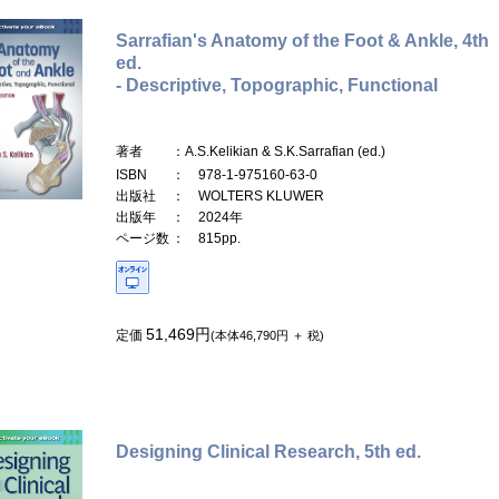
Sarrafian's Anatomy of the Foot & Ankle, 4th
ed.
- Descriptive, Topographic, Functional
著者
：A.S.Kelikian & S.K.Sarrafian (ed.)
ISBN
： 978-1-975160-63-0
出版社
： WOLTERS KLUWER
出版年
： 2024年
ページ数
： 815pp.
51,469円
定価
(本体46,790円 ＋ 税)
Designing Clinical Research, 5th ed.