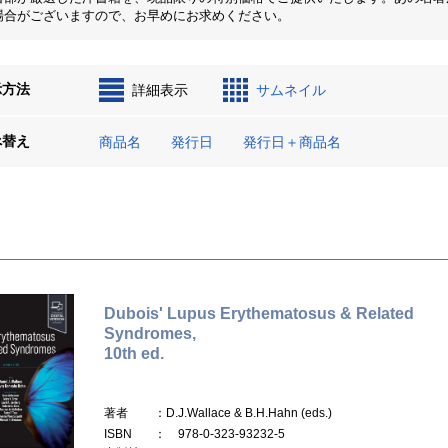
場合がございますので、お早めにお求めください。
示方法
詳細表示
サムネイル
べ替え
商品名
発行日
発行日＋商品名
Dubois' Lupus Erythematosus & Related
Syndromes,
10th ed.
著者
：D.J.Wallace & B.H.Hahn (eds.)
ISBN
： 978-0-323-93232-5