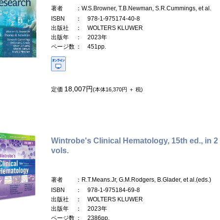
著者
：W.S.Browner, T.B.Newman, S.R.Cummings, et al.
ISBN
： 978-1-975174-40-8
出版社
： WOLTERS KLUWER
出版年
： 2023年
ページ数
： 451pp.
18,007円
定価
(本体16,370円 ＋ 税)
Wintrobe's Clinical Hematology, 15th ed., in 2
vols.
著者
：R.T.Means.Jr, G.M.Rodgers, B.Glader, et al.(eds.)
ISBN
： 978-1-975184-69-8
出版社
： WOLTERS KLUWER
出版年
： 2023年
ページ数
： 2386pp.