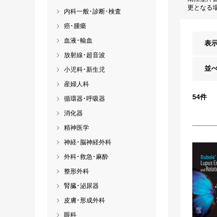
更となる
内科一般･診断･検査
癌･腫瘍
血液･輸血
表
放射線･超音波
並
小児科･新生児
産婦人科
54
件
循環器･呼吸器
消化器
精神医学
神経･脳神経外科
外科･救急･麻酔
整形外科
腎臓･泌尿器
皮膚･形成外科
眼科