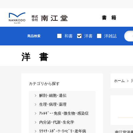
書 籍
和書
洋書
洋雑誌
商品検索
洋書
ホーム
カテゴリから探す
解剖･細胞･遺伝
生理･病理･薬理
ｱﾚﾙｷﾞｰ･免疫･微生物･感染症
内分泌･代謝･生化学
ﾘｳﾏﾁ･ｽﾎﾟｰﾂ･ﾘﾊﾋﾞﾘ･老年病
南江堂洋