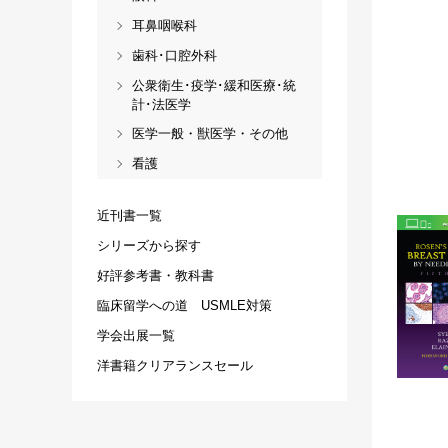
耳鼻咽喉科
歯科･口腔外科
公衆衛生･疫学･緩和医療･統
計･法医学
医学一般・獣医学・その他
看護
近刊書一覧
シリーズから探す
好評参考書・教科書
臨床留学への道 USMLE対策
学会出展一覧
洋書籍クリアランスセール