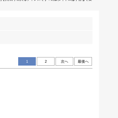
1
2
次へ
最後へ