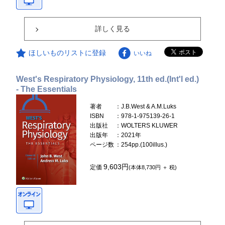
詳しく見る
ほしいものリストに登録
いいね
West's Respiratory Physiology, 11th ed.(Int'l ed.)
- The Essentials
著者
：J.B.West & A.M.Luks
ISBN
：978-1-975139-26-1
出版社
：WOLTERS KLUWER
出版年
：2021年
ページ数
：254pp.(100illus.)
9,603円
定価
(本体8,730円 ＋ 税)