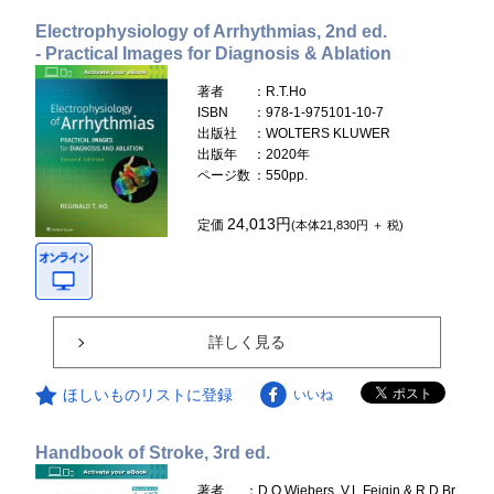
Electrophysiology of Arrhythmias, 2nd ed.
- Practical Images for Diagnosis & Ablation
著者
：R.T.Ho
ISBN
：978-1-975101-10-7
出版社
：WOLTERS KLUWER
出版年
：2020年
ページ数
：550pp.
24,013円
定価
(本体21,830円 ＋ 税)
詳しく見る
ほしいものリストに登録
いいね
Handbook of Stroke, 3rd ed.
著者
：D.O.Wiebers, V.L.Feigin & R.D.Br