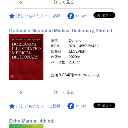
詳しく見る
ほしいものリストに登録
いいね
Dorland's Illustrated Medical Dictionary, 33rd ed.
著者
：Dorland
ISBN
：978-1-4557-5643-8
出版社
：ELSEVIER
出版年
：2020年
ページ数
：2116pp.
9,064円
定価
(本体8,240円 ＋ 税)
詳しく見る
ほしいものリストに登録
いいね
Echo Manual, 4th ed.