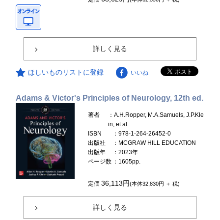
詳しく見る
ほしいものリストに登録
いいね
Adams & Victor's Principles of Neurology, 12th ed.
著者
：A.H.Ropper, M.A.Samuels, J.P.Kle
in, et al.
ISBN
：978-1-264-26452-0
出版社
：MCGRAW HILL EDUCATION
出版年
：2023年
ページ数
：1605pp.
36,113円
定価
(本体32,830円 ＋ 税)
詳しく見る