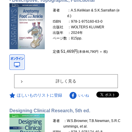
- Descriptive, Topographic, Functional
著者
：A.S.Kelikian & S.K.Sarrafian (e
d.)
ISBN
：978-1-975160-63-0
出版社
：WOLTERS KLUWER
出版年
：2024年
ページ数
：815pp.
51,469円
定価
(本体46,790円 ＋ 税)
詳しく見る
ほしいものリストに登録
いいね
Designing Clinical Research, 5th ed.
著者
：W.S.Browner, T.B.Newman, S.R.C
ummings, et al.