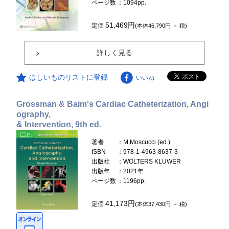
ページ数
：1094pp.
51,469円
定価
(本体46,790円 ＋ 税)
詳しく見る
ほしいものリストに登録
いいね
Grossman & Baim's Cardiac Catheterization, Angi
ography,
& Intervention, 9th ed.
著者
：M.Moscucci (ed.)
ISBN
：978-1-4963-8637-3
出版社
：WOLTERS KLUWER
出版年
：2021年
ページ数
：1196pp.
41,173円
定価
(本体37,430円 ＋ 税)