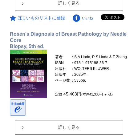
詳しく見る
ほしいものリストに登録
いいね
Rosen's Diagnosis of Breast Pathology by Needle
Core
Biopsy, 5th ed.
著者
：S.A.Hoda, R.S.Hoda & E.Zhong
ISBN
：978-1-975198-36-7
出版社
：WOLTERS KLUWER
出版年
：2025年
ページ数
：535pp.
45,463円
定価
(本体41,330円 ＋ 税)
詳しく見る