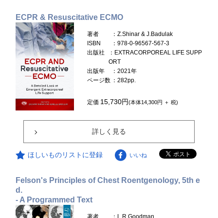
ECPR & Resuscitative ECMO
著者
：Z.Shinar & J.Badulak
ISBN
：978-0-96567-567-3
出版社
：EXTRACORPOREAL LIFE SUPP
ORT
出版年
：2021年
ページ数
：282pp.
15,730円
定価
(本体14,300円 ＋ 税)
詳しく見る
ほしいものリストに登録
いいね
Felson's Principles of Chest Roentgenology, 5th e
d.
- A Programmed Text
著者
：L.R.Goodman