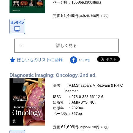
ページ数
：1658pp.(300illus.)
51,469円
定価
(本体46,790円 ＋ 税)
詳しく見る
ほしいものリストに登録
いいね
Diagnostic Imaging: Oncology, 2nd ed.
著者
：A.M.Shaaban, M.Rezvani & P.R.C
hapman
ISBN
：978-0-323-66112-6
出版社
：AMIRSYS,INC.
出版年
：2020年
ページ数
：867pp.
61,699円
定価
(本体56,090円 ＋ 税)