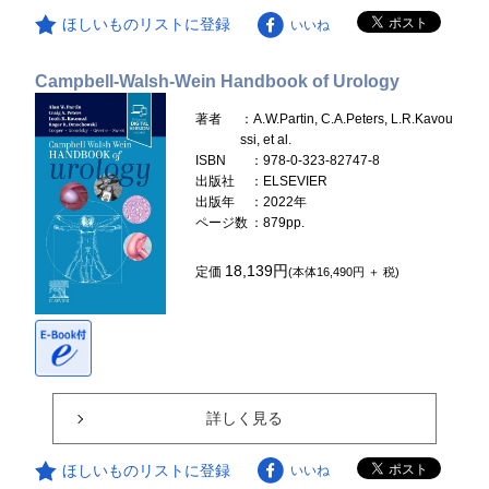
ほしいものリストに登録
いいね
Campbell-Walsh-Wein Handbook of Urology
著者
：A.W.Partin, C.A.Peters, L.R.Kavou
ssi, et al.
ISBN
：978-0-323-82747-8
出版社
：ELSEVIER
出版年
：2022年
ページ数
：879pp.
18,139円
定価
(本体16,490円 ＋ 税)
詳しく見る
ほしいものリストに登録
いいね