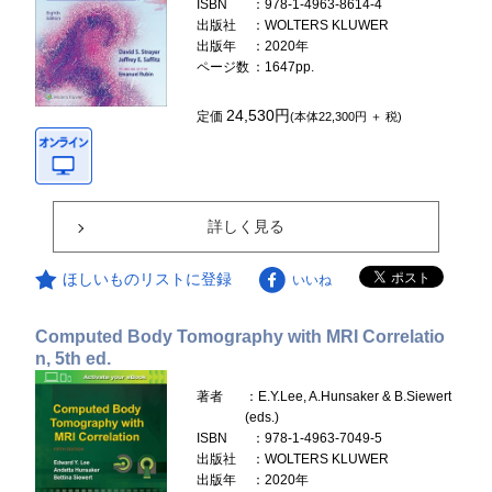
ISBN
：978-1-4963-8614-4
出版社
：WOLTERS KLUWER
出版年
：2020年
ページ数
：1647pp.
24,530円
定価
(本体22,300円 ＋ 税)
詳しく見る
ほしいものリストに登録
いいね
Computed Body Tomography with MRI Correlatio
n, 5th ed.
著者
：E.Y.Lee, A.Hunsaker & B.Siewert
(eds.)
ISBN
：978-1-4963-7049-5
出版社
：WOLTERS KLUWER
出版年
：2020年