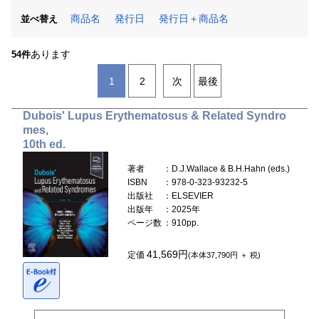
商品名
発行日
発行日＋商品名
並べ替え
あります
54件
1
2
次
最後
Dubois' Lupus Erythematosus & Related Syndro
mes,
10th ed.
著者
：D.J.Wallace & B.H.Hahn (eds.)
ISBN
：978-0-323-93232-5
出版社
：ELSEVIER
出版年
：2025年
ページ数
：910pp.
41,569円
定価
(本体37,790円 ＋ 税)