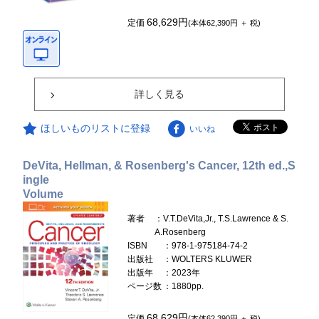
68,629円
定価
(本体62,390円 ＋ 税)
詳しく見る
ほしいものリストに登録
いいね
DeVita, Hellman, & Rosenberg's Cancer, 12th ed.,S
ingle
Volume
著者
：V.T.DeVita,Jr., T.S.Lawrence & S.
A.Rosenberg
ISBN
：978-1-975184-74-2
出版社
：WOLTERS KLUWER
出版年
：2023年
ページ数
：1880pp.
68,629円
定価
(本体62,390円 ＋ 税)