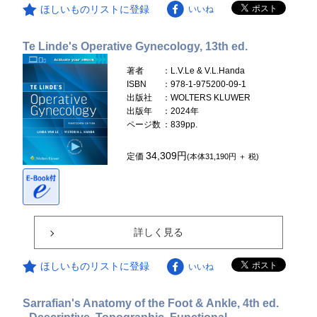
ほしいものリストに登録
いいね
Te Linde's Operative Gynecology, 13th ed.
著者
：L.V.Le & V.L.Handa
ISBN
：978-1-975200-09-1
出版社
：WOLTERS KLUWER
出版年
：2024年
ページ数
：839pp.
34,309円
定価
(本体31,190円 ＋ 税)
詳しく見る
ほしいものリストに登録
いいね
Sarrafian's Anatomy of the Foot & Ankle, 4th ed.