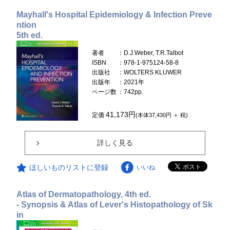
Mayhall's Hospital Epidemiology & Infection Preve
ntion
5th ed.
著者
：D.J.Weber, T.R.Talbot
ISBN
：978-1-975124-58-8
出版社
：WOLTERS KLUWER
出版年
：2021年
ページ数
：742pp.
41,173円
定価
(本体37,430円 ＋ 税)
詳しく見る
ほしいものリストに登録
いいね
Atlas of Dermatopathology, 4th ed.
- Synopsis & Atlas of Lever's Histopathology of Sk
in