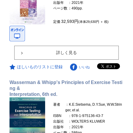
出版年
：2021年
ページ数
：490pp.
32,593円
定価
(本体29,630円 ＋ 税)
詳しく見る
ほしいものリストに登録
いいね
Wasserman & Whipp's Principles of Exercise Testi
ng &
Interpretation, 6th ed.
著者
：K.E.Sietsema, D.Y.Sue, W.W.Strin
ger, et al.
ISBN
：978-1-975136-43-7
出版社
：WOLTERS KLUWER
出版年
：2021年
ページ数
：586pp.