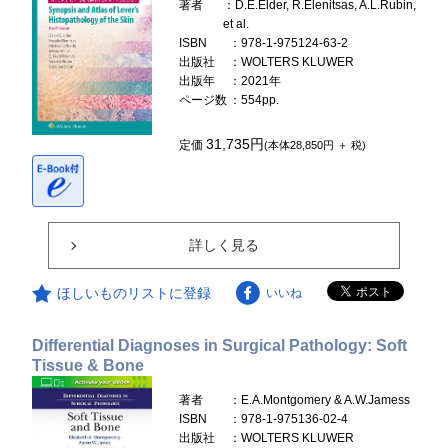
著者
：D.E.Elder, R.Elenitsas, A.L.Rubin,
et al.
ISBN
：978-1-975124-63-2
出版社
：WOLTERS KLUWER
出版年
：2021年
ページ数
：554pp.
31,735円
定価
(本体28,850円 ＋ 税)
詳しく見る
ほしいものリストに登録
いいね
Differential Diagnoses in Surgical Pathology: Soft
Tissue & Bone
著者
：E.A.Montgomery & A.W.Jamess
ISBN
：978-1-975136-02-4
出版社
：WOLTERS KLUWER