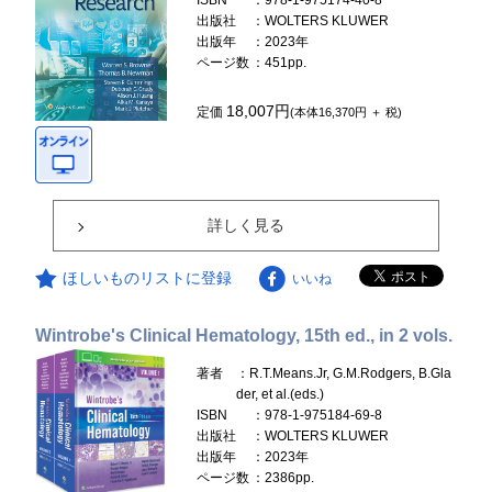
ISBN
：978-1-975174-40-8
出版社
：WOLTERS KLUWER
出版年
：2023年
ページ数
：451pp.
18,007円
定価
(本体16,370円 ＋ 税)
詳しく見る
ほしいものリストに登録
いいね
Wintrobe's Clinical Hematology, 15th ed., in 2 vols.
著者
：R.T.Means.Jr, G.M.Rodgers, B.Gla
der, et al.(eds.)
ISBN
：978-1-975184-69-8
出版社
：WOLTERS KLUWER
出版年
：2023年
ページ数
：2386pp.