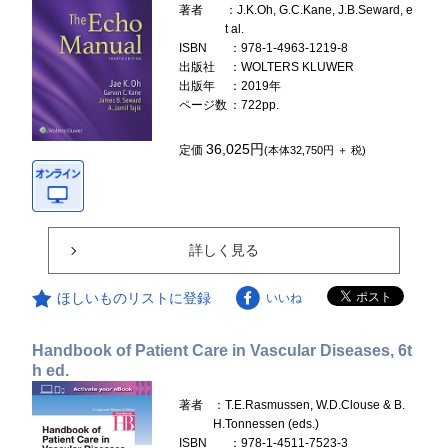
著者
：J.K.Oh, G.C.Kane, J.B.Seward, e
t al.
ISBN
：978-1-4963-1219-8
出版社
：WOLTERS KLUWER
出版年
：2019年
ページ数
：722pp.
36,025円
定価
(本体32,750円 ＋ 税)
詳しく見る
ほしいものリストに登録
いいね
Handbook of Patient Care in Vascular Diseases, 6t
h ed.
著者
：T.E.Rasmussen, W.D.Clouse & B.
H.Tonnessen (eds.)
ISBN
：978-1-4511-7523-3