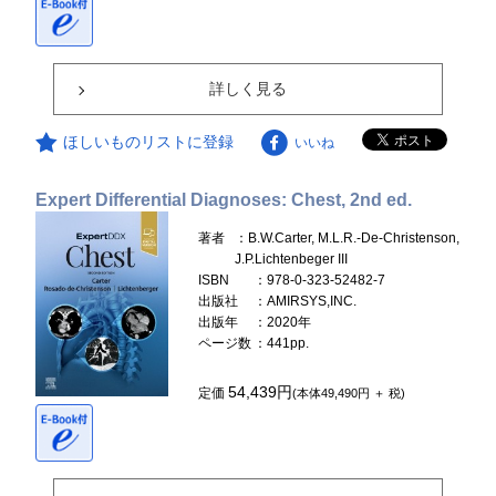
詳しく見る
ほしいものリストに登録
いいね
Expert Differential Diagnoses: Chest, 2nd ed.
著者
：B.W.Carter, M.L.R.-De-Christenson,
J.P.Lichtenbeger III
ISBN
：978-0-323-52482-7
出版社
：AMIRSYS,INC.
出版年
：2020年
ページ数
：441pp.
54,439円
定価
(本体49,490円 ＋ 税)