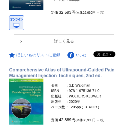
32,593円
定価
(本体29,630円 ＋ 税)
詳しく見る
ほしいものリストに登録
いいね
Comprehensive Atlas of Ultrasound-Guided Pain
Management Injection Techniques, 2nd ed.
著者
：S.D.Waldman
ISBN
：978-1-975136-71-0
出版社
：WOLTERS KLUWER
出版年
：2020年
ページ数
：1205pp.(1314illus.)
42,889円
定価
(本体38,990円 ＋ 税)