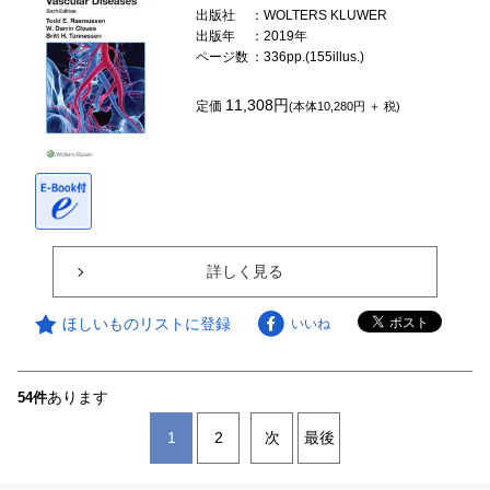
出版社
：WOLTERS KLUWER
出版年
：2019年
ページ数
：336pp.(155illus.)
11,308円
定価
(本体10,280円 ＋ 税)
詳しく見る
ほしいものリストに登録
いいね
あります
54件
1
2
次
最後