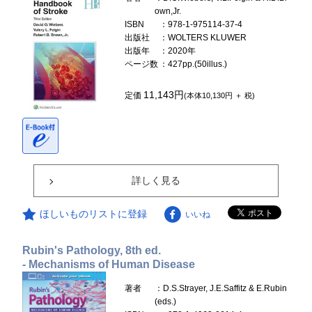
own,Jr.
ISBN
：978-1-975114-37-4
出版社
：WOLTERS KLUWER
出版年
：2020年
ページ数
：427pp.(50illus.)
11,143円
定価
(本体10,130円 ＋ 税)
詳しく見る
ほしいものリストに登録
いいね
Rubin's Pathology, 8th ed.
- Mechanisms of Human Disease
著者
：D.S.Strayer, J.E.Saffitz & E.Rubin
(eds.)