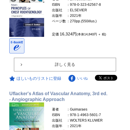
ISBN
：978-0-323-62567-8
出版社
：ELSEVIER
出版年
：2021年
ページ数
：270pp.(550illus.)
16,324円
定価
(本体14,840円 ＋ 税)
詳しく見る
ほしいものリストに登録
いいね
Uflacker's Atlas of Vascular Anatomy, 3rd ed.
- Angiographic Approach
著者
：Guimaraes
ISBN
：978-1-4963-5601-7
出版社
：WOLTERS KLUWER
出版年
：2021年