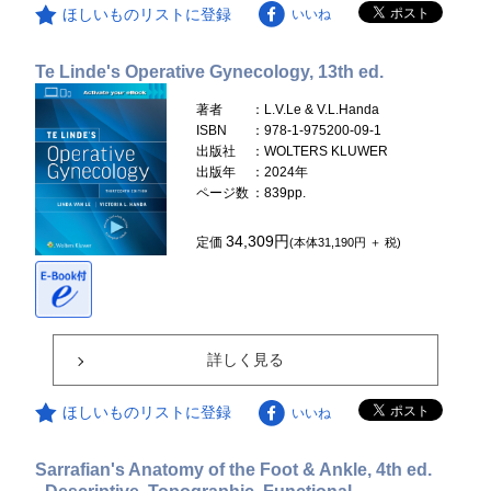
ほしいものリストに登録
いいね
Te Linde's Operative Gynecology, 13th ed.
著者
：L.V.Le & V.L.Handa
ISBN
：978-1-975200-09-1
出版社
：WOLTERS KLUWER
出版年
：2024年
ページ数
：839pp.
34,309円
定価
(本体31,190円 ＋ 税)
詳しく見る
ほしいものリストに登録
いいね
Sarrafian's Anatomy of the Foot & Ankle, 4th ed.