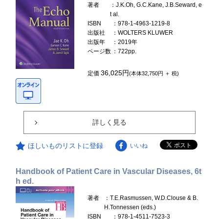
著者
：J.K.Oh, G.C.Kane, J.B.Seward, e
t al.
ISBN
：978-1-4963-1219-8
出版社
：WOLTERS KLUWER
出版年
：2019年
ページ数
：722pp.
36,025円
定価
(本体32,750円 ＋ 税)
詳しく見る
ほしいものリストに登録
いいね
Handbook of Patient Care in Vascular Diseases, 6t
h ed.
著者
：T.E.Rasmussen, W.D.Clouse & B.
H.Tonnessen (eds.)
ISBN
：978-1-4511-7523-3