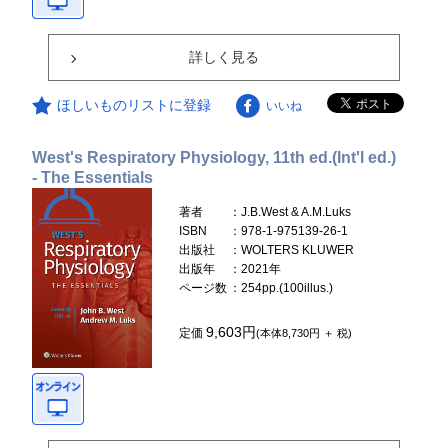
詳しく見る
ほしいものリストに登録
いいね
West's Respiratory Physiology, 11th ed.(Int'l ed.)
- The Essentials
著者
：J.B.West & A.M.Luks
ISBN
：978-1-975139-26-1
出版社
：WOLTERS KLUWER
出版年
：2021年
ページ数
：254pp.(100illus.)
9,603円
定価
(本体8,730円 ＋ 税)