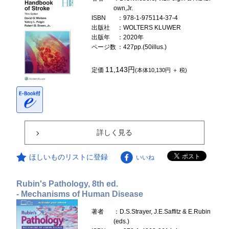
own,Jr.
ISBN
：978-1-975114-37-4
出版社
：WOLTERS KLUWER
出版年
：2020年
ページ数
：427pp.(50illus.)
11,143円
定価
(本体10,130円 ＋ 税)
詳しく見る
ほしいものリストに登録
いいね
Rubin's Pathology, 8th ed.
- Mechanisms of Human Disease
著者
：D.S.Strayer, J.E.Saffitz & E.Rubin
(eds.)