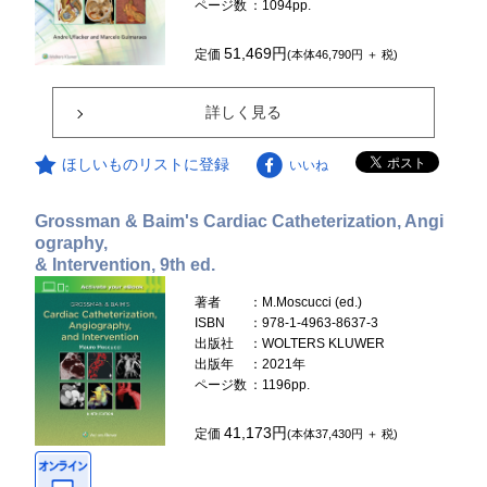
ページ数
：1094pp.
51,469円
定価
(本体46,790円 ＋ 税)
詳しく見る
ほしいものリストに登録
いいね
Grossman & Baim's Cardiac Catheterization, Angi
ography,
& Intervention, 9th ed.
著者
：M.Moscucci (ed.)
ISBN
：978-1-4963-8637-3
出版社
：WOLTERS KLUWER
出版年
：2021年
ページ数
：1196pp.
41,173円
定価
(本体37,430円 ＋ 税)