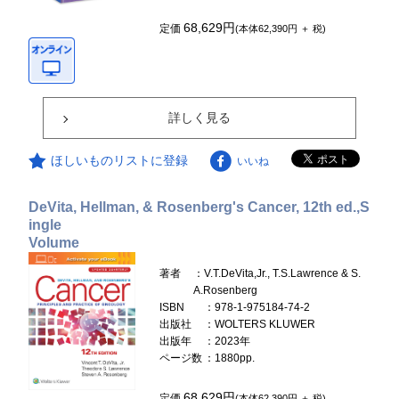
68,629円
定価
(本体62,390円 ＋ 税)
詳しく見る
ほしいものリストに登録
いいね
DeVita, Hellman, & Rosenberg's Cancer, 12th ed.,S
ingle
Volume
著者
：V.T.DeVita,Jr., T.S.Lawrence & S.
A.Rosenberg
ISBN
：978-1-975184-74-2
出版社
：WOLTERS KLUWER
出版年
：2023年
ページ数
：1880pp.
68,629円
定価
(本体62,390円 ＋ 税)