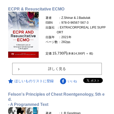
ECPR & Resuscitative ECMO
著者
：Z.Shinar & J.Badulak
ISBN
：978-0-96567-567-3
出版社
：EXTRACORPOREAL LIFE SUPP
ORT
出版年
：2021年
ページ数
：282pp.
15,730円
定価
(本体14,300円 ＋ 税)
詳しく見る
ほしいものリストに登録
いいね
Felson's Principles of Chest Roentgenology, 5th e
d.
- A Programmed Text
著者
：L.R.Goodman