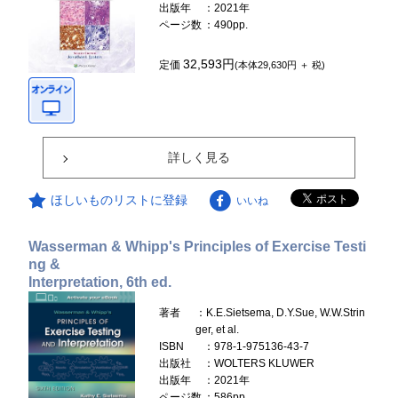
出版年
：2021年
ページ数
：490pp.
32,593円
定価
(本体29,630円 ＋ 税)
詳しく見る
ほしいものリストに登録
いいね
Wasserman & Whipp's Principles of Exercise Testi
ng &
Interpretation, 6th ed.
著者
：K.E.Sietsema, D.Y.Sue, W.W.Strin
ger, et al.
ISBN
：978-1-975136-43-7
出版社
：WOLTERS KLUWER
出版年
：2021年
ページ数
：586pp.