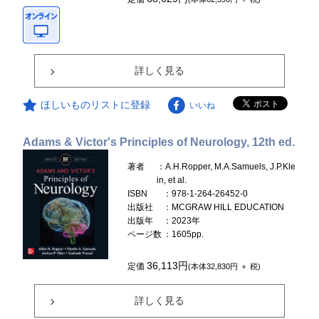
詳しく見る
ほしいものリストに登録
いいね
Adams & Victor's Principles of Neurology, 12th ed.
著者
：A.H.Ropper, M.A.Samuels, J.P.Kle
in, et al.
ISBN
：978-1-264-26452-0
出版社
：MCGRAW HILL EDUCATION
出版年
：2023年
ページ数
：1605pp.
36,113円
定価
(本体32,830円 ＋ 税)
詳しく見る