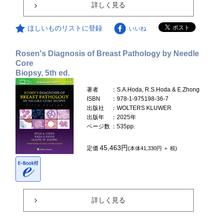
詳しく見る
ほしいものリストに登録
いいね
Rosen's Diagnosis of Breast Pathology by Needle
Core
Biopsy, 5th ed.
著者
：S.A.Hoda, R.S.Hoda & E.Zhong
ISBN
：978-1-975198-36-7
出版社
：WOLTERS KLUWER
出版年
：2025年
ページ数
：535pp.
45,463円
定価
(本体41,330円 ＋ 税)
詳しく見る