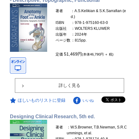
- Descriptive, Topographic, Functional
著者
：A.S.Kelikian & S.K.Sarrafian (e
d.)
ISBN
：978-1-975160-63-0
出版社
：WOLTERS KLUWER
出版年
：2024年
ページ数
：815pp.
51,469円
定価
(本体46,790円 ＋ 税)
詳しく見る
ほしいものリストに登録
いいね
Designing Clinical Research, 5th ed.
著者
：W.S.Browner, T.B.Newman, S.R.C
ummings, et al.