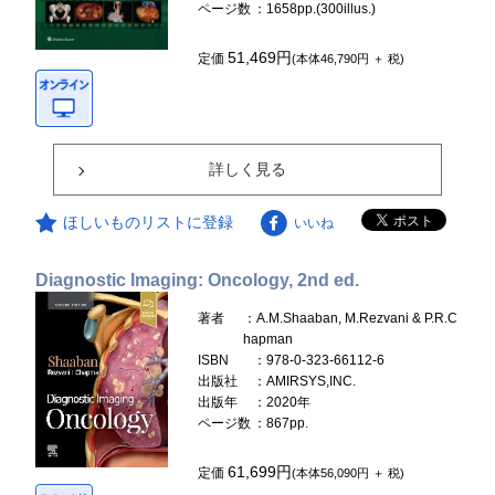
ページ数
：1658pp.(300illus.)
51,469円
定価
(本体46,790円 ＋ 税)
詳しく見る
ほしいものリストに登録
いいね
Diagnostic Imaging: Oncology, 2nd ed.
著者
：A.M.Shaaban, M.Rezvani & P.R.C
hapman
ISBN
：978-0-323-66112-6
出版社
：AMIRSYS,INC.
出版年
：2020年
ページ数
：867pp.
61,699円
定価
(本体56,090円 ＋ 税)