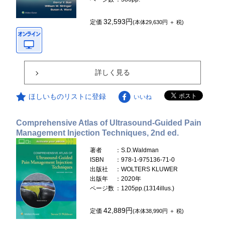
32,593円
定価
(本体29,630円 ＋ 税)
詳しく見る
ほしいものリストに登録
いいね
Comprehensive Atlas of Ultrasound-Guided Pain
Management Injection Techniques, 2nd ed.
著者
：S.D.Waldman
ISBN
：978-1-975136-71-0
出版社
：WOLTERS KLUWER
出版年
：2020年
ページ数
：1205pp.(1314illus.)
42,889円
定価
(本体38,990円 ＋ 税)