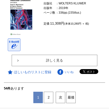
出版社
：WOLTERS KLUWER
出版年
：2019年
ページ数
：336pp.(155illus.)
11,308円
定価
(本体10,280円 ＋ 税)
詳しく見る
ほしいものリストに登録
いいね
あります
54件
1
2
次
最後