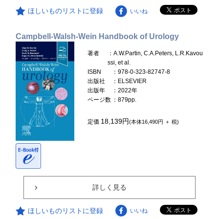
ほしいものリストに登録
いいね
Campbell-Walsh-Wein Handbook of Urology
著者
：A.W.Partin, C.A.Peters, L.R.Kavou
ssi, et al.
ISBN
：978-0-323-82747-8
出版社
：ELSEVIER
出版年
：2022年
ページ数
：879pp.
18,139円
定価
(本体16,490円 ＋ 税)
詳しく見る
ほしいものリストに登録
いいね