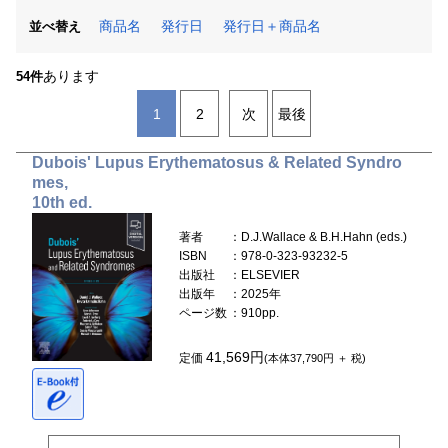
商品名
発行日
発行日＋商品名
並べ替え
あります
54件
1
2
次
最後
Dubois' Lupus Erythematosus & Related Syndro
mes,
10th ed.
著者
：D.J.Wallace & B.H.Hahn (eds.)
ISBN
：978-0-323-93232-5
出版社
：ELSEVIER
出版年
：2025年
ページ数
：910pp.
41,569円
定価
(本体37,790円 ＋ 税)