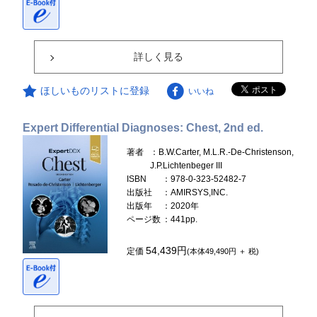
詳しく見る
ほしいものリストに登録
いいね
Expert Differential Diagnoses: Chest, 2nd ed.
著者
：B.W.Carter, M.L.R.-De-Christenson,
J.P.Lichtenbeger III
ISBN
：978-0-323-52482-7
出版社
：AMIRSYS,INC.
出版年
：2020年
ページ数
：441pp.
54,439円
定価
(本体49,490円 ＋ 税)