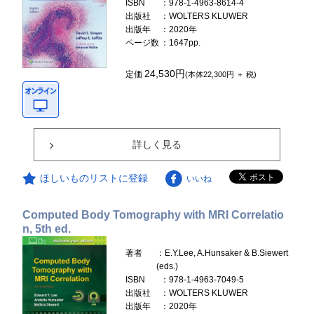
ISBN
：978-1-4963-8614-4
出版社
：WOLTERS KLUWER
出版年
：2020年
ページ数
：1647pp.
24,530円
定価
(本体22,300円 ＋ 税)
詳しく見る
ほしいものリストに登録
いいね
Computed Body Tomography with MRI Correlatio
n, 5th ed.
著者
：E.Y.Lee, A.Hunsaker & B.Siewert
(eds.)
ISBN
：978-1-4963-7049-5
出版社
：WOLTERS KLUWER
出版年
：2020年