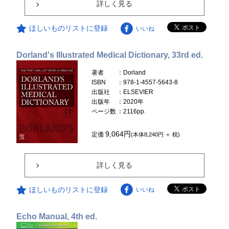
詳しく見る
ほしいものリストに登録
いいね
Dorland's Illustrated Medical Dictionary, 33rd ed.
著者
：Dorland
ISBN
：978-1-4557-5643-8
出版社
：ELSEVIER
出版年
：2020年
ページ数
：2116pp.
9,064円
定価
(本体8,240円 ＋ 税)
詳しく見る
ほしいものリストに登録
いいね
Echo Manual, 4th ed.