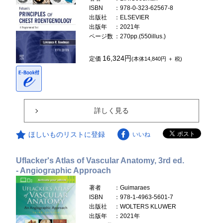
ISBN
：978-0-323-62567-8
出版社
：ELSEVIER
出版年
：2021年
ページ数
：270pp.(550illus.)
16,324円
定価
(本体14,840円 ＋ 税)
詳しく見る
ほしいものリストに登録
いいね
Uflacker's Atlas of Vascular Anatomy, 3rd ed.
- Angiographic Approach
著者
：Guimaraes
ISBN
：978-1-4963-5601-7
出版社
：WOLTERS KLUWER
出版年
：2021年