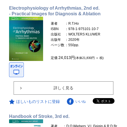
Electrophysiology of Arrhythmias, 2nd ed.
- Practical Images for Diagnosis & Ablation
著者
：R.T.Ho
ISBN
：978-1-975101-10-7
出版社
：WOLTERS KLUWER
出版年
：2020年
ページ数
：550pp.
24,013円
定価
(本体21,830円 ＋ 税)
詳しく見る
ほしいものリストに登録
いいね
Handbook of Stroke, 3rd ed.
著者
：D.O.Wiebers, V.L.Feigin & R.D.Br