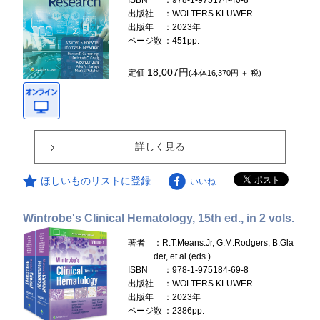
ISBN
：978-1-975174-40-8
出版社
：WOLTERS KLUWER
出版年
：2023年
ページ数
：451pp.
18,007円
定価
(本体16,370円 ＋ 税)
詳しく見る
ほしいものリストに登録
いいね
Wintrobe's Clinical Hematology, 15th ed., in 2 vols.
著者
：R.T.Means.Jr, G.M.Rodgers, B.Gla
der, et al.(eds.)
ISBN
：978-1-975184-69-8
出版社
：WOLTERS KLUWER
出版年
：2023年
ページ数
：2386pp.