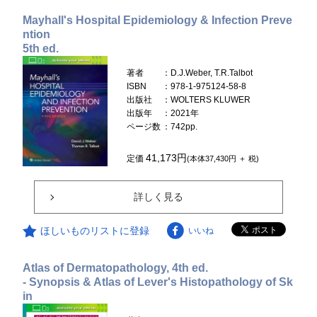
Mayhall's Hospital Epidemiology & Infection Preve
ntion
5th ed.
著者
：D.J.Weber, T.R.Talbot
ISBN
：978-1-975124-58-8
出版社
：WOLTERS KLUWER
出版年
：2021年
ページ数
：742pp.
41,173円
定価
(本体37,430円 ＋ 税)
詳しく見る
ほしいものリストに登録
いいね
Atlas of Dermatopathology, 4th ed.
- Synopsis & Atlas of Lever's Histopathology of Sk
in