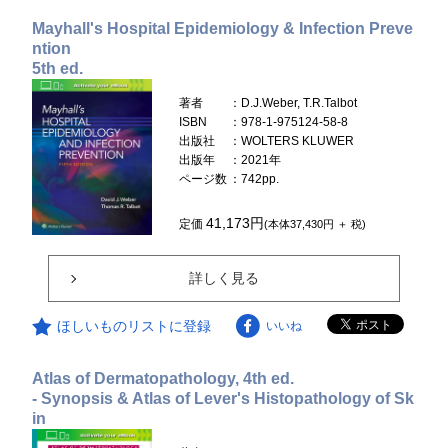
Mayhall's Hospital Epidemiology & Infection Preve
ntion
5th ed.
著者
：D.J.Weber, T.R.Talbot
ISBN
：978-1-975124-58-8
出版社
：WOLTERS KLUWER
出版年
：2021年
ページ数
：742pp.
41,173円
定価
(本体37,430円 ＋ 税)
詳しく見る
ほしいものリストに登録
いいね
Atlas of Dermatopathology, 4th ed.
- Synopsis & Atlas of Lever's Histopathology of Sk
in