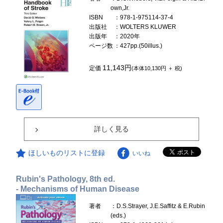
own,Jr.
ISBN
：978-1-975114-37-4
出版社
：WOLTERS KLUWER
出版年
：2020年
ページ数
：427pp.(50illus.)
11,143円
定価
(本体10,130円 ＋ 税)
詳しく見る
ほしいものリストに登録
いいね
Rubin's Pathology, 8th ed.
- Mechanisms of Human Disease
著者
：D.S.Strayer, J.E.Saffitz & E.Rubin
(eds.)