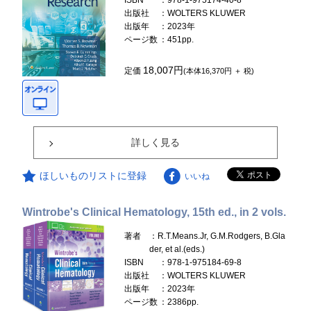
ISBN
：978-1-975174-40-8
出版社
：WOLTERS KLUWER
出版年
：2023年
ページ数
：451pp.
18,007円
定価
(本体16,370円 ＋ 税)
詳しく見る
ほしいものリストに登録
いいね
Wintrobe's Clinical Hematology, 15th ed., in 2 vols.
著者
：R.T.Means.Jr, G.M.Rodgers, B.Gla
der, et al.(eds.)
ISBN
：978-1-975184-69-8
出版社
：WOLTERS KLUWER
出版年
：2023年
ページ数
：2386pp.