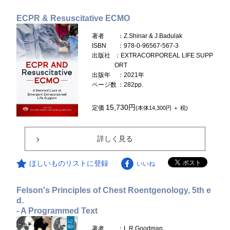
ECPR & Resuscitative ECMO
著者
：Z.Shinar & J.Badulak
ISBN
：978-0-96567-567-3
出版社
：EXTRACORPOREAL LIFE SUPP
ORT
出版年
：2021年
ページ数
：282pp.
15,730円
定価
(本体14,300円 ＋ 税)
詳しく見る
ほしいものリストに登録
いいね
Felson's Principles of Chest Roentgenology, 5th e
d.
- A Programmed Text
著者
：L.R.Goodman