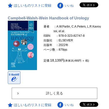
ほしいものリストに登録
いいね
Campbell-Walsh-Wein Handbook of Urology
著者
：A.W.Partin, C.A.Peters, L.R.Kavou
ssi, et al.
ISBN
：978-0-323-82747-8
出版社
：ELSEVIER
出版年
：2022年
ページ数
：879pp.
18,139円
定価
(本体16,490円 ＋ 税)
詳しく見る
ほしいものリストに登録
いいね