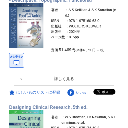
- Descriptive, Topographic, Functional
著者
：A.S.Kelikian & S.K.Sarrafian (e
d.)
ISBN
：978-1-975160-63-0
出版社
：WOLTERS KLUWER
出版年
：2024年
ページ数
：815pp.
51,469円
定価
(本体46,790円 ＋ 税)
詳しく見る
ほしいものリストに登録
いいね
Designing Clinical Research, 5th ed.
著者
：W.S.Browner, T.B.Newman, S.R.C
ummings, et al.