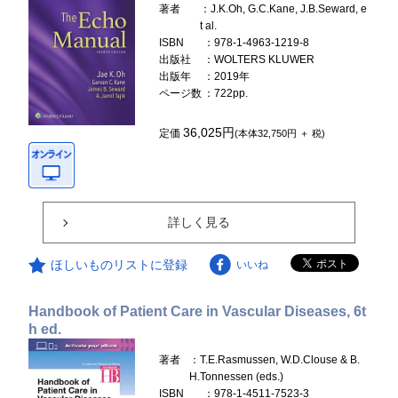
著者
：J.K.Oh, G.C.Kane, J.B.Seward, e
t al.
ISBN
：978-1-4963-1219-8
出版社
：WOLTERS KLUWER
出版年
：2019年
ページ数
：722pp.
36,025円
定価
(本体32,750円 ＋ 税)
詳しく見る
ほしいものリストに登録
いいね
Handbook of Patient Care in Vascular Diseases, 6t
h ed.
著者
：T.E.Rasmussen, W.D.Clouse & B.
H.Tonnessen (eds.)
ISBN
：978-1-4511-7523-3