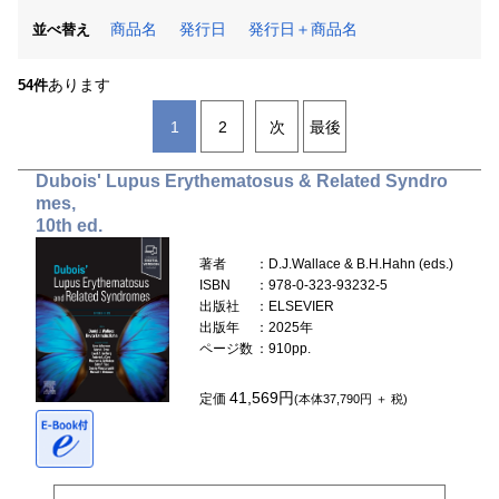
商品名
発行日
発行日＋商品名
並べ替え
あります
54件
1
2
次
最後
Dubois' Lupus Erythematosus & Related Syndro
mes,
10th ed.
著者
：D.J.Wallace & B.H.Hahn (eds.)
ISBN
：978-0-323-93232-5
出版社
：ELSEVIER
出版年
：2025年
ページ数
：910pp.
41,569円
定価
(本体37,790円 ＋ 税)