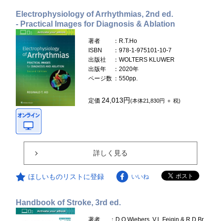
Electrophysiology of Arrhythmias, 2nd ed.
- Practical Images for Diagnosis & Ablation
著者
：R.T.Ho
ISBN
：978-1-975101-10-7
出版社
：WOLTERS KLUWER
出版年
：2020年
ページ数
：550pp.
24,013円
定価
(本体21,830円 ＋ 税)
詳しく見る
ほしいものリストに登録
いいね
Handbook of Stroke, 3rd ed.
著者
：D.O.Wiebers, V.L.Feigin & R.D.Br