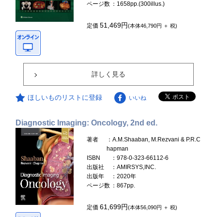
ページ数
：1658pp.(300illus.)
51,469円
定価
(本体46,790円 ＋ 税)
詳しく見る
ほしいものリストに登録
いいね
Diagnostic Imaging: Oncology, 2nd ed.
著者
：A.M.Shaaban, M.Rezvani & P.R.C
hapman
ISBN
：978-0-323-66112-6
出版社
：AMIRSYS,INC.
出版年
：2020年
ページ数
：867pp.
61,699円
定価
(本体56,090円 ＋ 税)