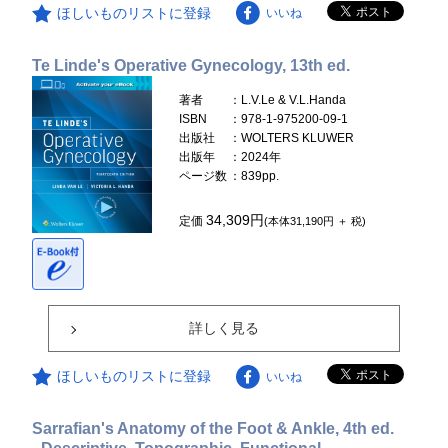
ほしいものリストに登録
いいね
Te Linde's Operative Gynecology, 13th ed.
著者
：L.V.Le & V.L.Handa
ISBN
：978-1-975200-09-1
出版社
：WOLTERS KLUWER
出版年
：2024年
ページ数
：839pp.
34,309円
定価
(本体31,190円 ＋ 税)
詳しく見る
ほしいものリストに登録
いいね
Sarrafian's Anatomy of the Foot & Ankle, 4th ed.