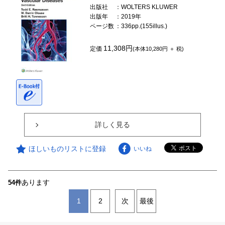
出版社
：WOLTERS KLUWER
出版年
：2019年
ページ数
：336pp.(155illus.)
11,308円
定価
(本体10,280円 ＋ 税)
詳しく見る
ほしいものリストに登録
いいね
あります
54件
1
2
次
最後