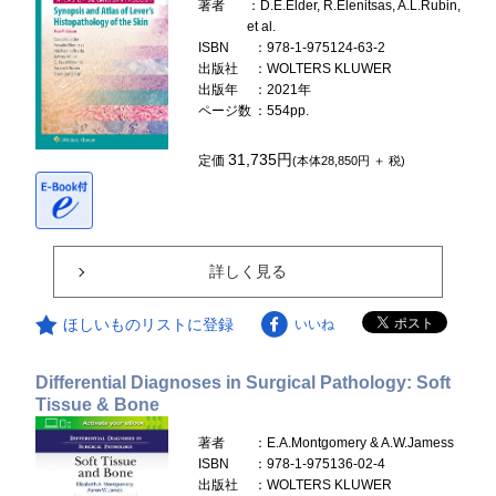
著者
：D.E.Elder, R.Elenitsas, A.L.Rubin,
et al.
ISBN
：978-1-975124-63-2
出版社
：WOLTERS KLUWER
出版年
：2021年
ページ数
：554pp.
31,735円
定価
(本体28,850円 ＋ 税)
詳しく見る
ほしいものリストに登録
いいね
Differential Diagnoses in Surgical Pathology: Soft
Tissue & Bone
著者
：E.A.Montgomery & A.W.Jamess
ISBN
：978-1-975136-02-4
出版社
：WOLTERS KLUWER