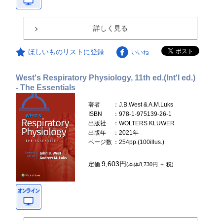
詳しく見る
ほしいものリストに登録
いいね
West's Respiratory Physiology, 11th ed.(Int'l ed.)
- The Essentials
著者
：J.B.West & A.M.Luks
ISBN
：978-1-975139-26-1
出版社
：WOLTERS KLUWER
出版年
：2021年
ページ数
：254pp.(100illus.)
9,603円
定価
(本体8,730円 ＋ 税)