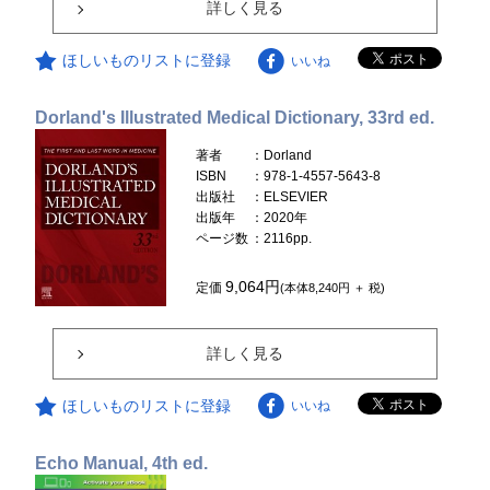
詳しく見る
ほしいものリストに登録
いいね
Dorland's Illustrated Medical Dictionary, 33rd ed.
著者
：Dorland
ISBN
：978-1-4557-5643-8
出版社
：ELSEVIER
出版年
：2020年
ページ数
：2116pp.
9,064円
定価
(本体8,240円 ＋ 税)
詳しく見る
ほしいものリストに登録
いいね
Echo Manual, 4th ed.