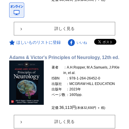
詳しく見る
ほしいものリストに登録
いいね
Adams & Victor's Principles of Neurology, 12th ed.
著者
：A.H.Ropper, M.A.Samuels, J.P.Kle
in, et al.
ISBN
：978-1-264-26452-0
出版社
：MCGRAW HILL EDUCATION
出版年
：2023年
ページ数
：1605pp.
36,113円
定価
(本体32,830円 ＋ 税)
詳しく見る