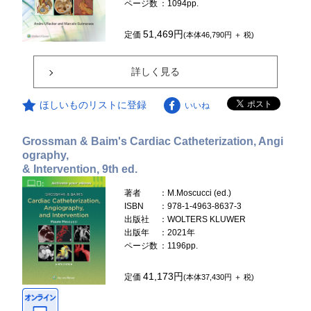
ページ数
：1094pp.
51,469円
定価
(本体46,790円 ＋ 税)
詳しく見る
ほしいものリストに登録
いいね
Grossman & Baim's Cardiac Catheterization, Angi
ography,
& Intervention, 9th ed.
著者
：M.Moscucci (ed.)
ISBN
：978-1-4963-8637-3
出版社
：WOLTERS KLUWER
出版年
：2021年
ページ数
：1196pp.
41,173円
定価
(本体37,430円 ＋ 税)