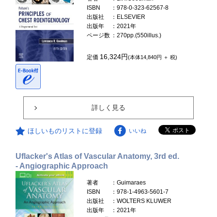
ISBN
：978-0-323-62567-8
出版社
：ELSEVIER
出版年
：2021年
ページ数
：270pp.(550illus.)
16,324円
定価
(本体14,840円 ＋ 税)
詳しく見る
ほしいものリストに登録
いいね
Uflacker's Atlas of Vascular Anatomy, 3rd ed.
- Angiographic Approach
著者
：Guimaraes
ISBN
：978-1-4963-5601-7
出版社
：WOLTERS KLUWER
出版年
：2021年