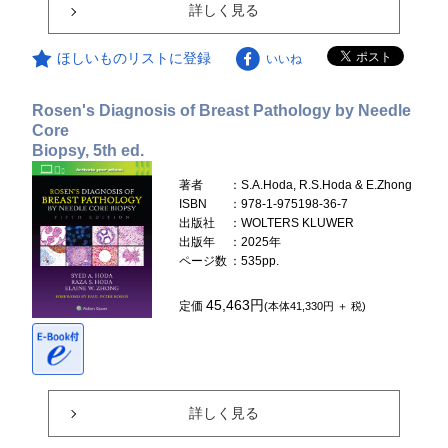
詳しく見る
ほしいものリストに登録
いいね
Rosen's Diagnosis of Breast Pathology by Needle
Core
Biopsy, 5th ed.
著者
：S.A.Hoda, R.S.Hoda & E.Zhong
ISBN
：978-1-975198-36-7
出版社
：WOLTERS KLUWER
出版年
：2025年
ページ数
：535pp.
45,463円
定価
(本体41,330円 ＋ 税)
詳しく見る