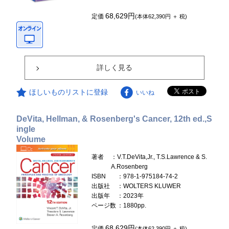
68,629円
定価
(本体62,390円 ＋ 税)
詳しく見る
ほしいものリストに登録
いいね
DeVita, Hellman, & Rosenberg's Cancer, 12th ed.,S
ingle
Volume
著者
：V.T.DeVita,Jr., T.S.Lawrence & S.
A.Rosenberg
ISBN
：978-1-975184-74-2
出版社
：WOLTERS KLUWER
出版年
：2023年
ページ数
：1880pp.
68,629円
定価
(本体62,390円 ＋ 税)