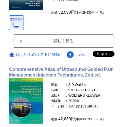
32,593円
定価
(本体29,630円 ＋ 税)
詳しく見る
ほしいものリストに登録
いいね
Comprehensive Atlas of Ultrasound-Guided Pain
Management Injection Techniques, 2nd ed.
著者
：S.D.Waldman
ISBN
：978-1-975136-71-0
出版社
：WOLTERS KLUWER
出版年
：2020年
ページ数
：1205pp.(1314illus.)
42,889円
定価
(本体38,990円 ＋ 税)