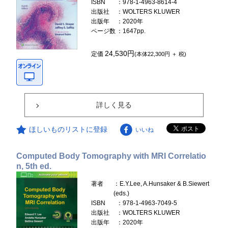
ISBN
：978-1-4963-8614-4
出版社
：WOLTERS KLUWER
出版年
：2020年
ページ数
：1647pp.
24,530円
定価
(本体22,300円 ＋ 税)
詳しく見る
ほしいものリストに登録
いいね
Computed Body Tomography with MRI Correlatio
n, 5th ed.
著者
：E.Y.Lee, A.Hunsaker & B.Siewert
(eds.)
ISBN
：978-1-4963-7049-5
出版社
：WOLTERS KLUWER
出版年
：2020年