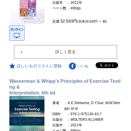
出版年
：2021年
ページ数
：490pp.
32,593円
定価
(本体29,630円 ＋ 税)
詳しく見る
ほしいものリストに登録
いいね
Wasserman & Whipp's Principles of Exercise Testi
ng &
Interpretation, 6th ed.
著者
：K.E.Sietsema, D.Y.Sue, W.W.Strin
ger, et al.
ISBN
：978-1-975136-43-7
出版社
：WOLTERS KLUWER
出版年
：2021年
ページ数
：586pp.