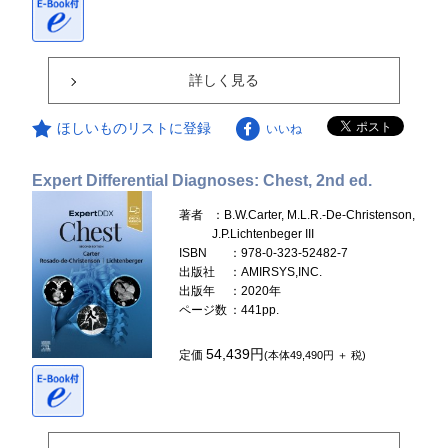
詳しく見る
ほしいものリストに登録
いいね
Expert Differential Diagnoses: Chest, 2nd ed.
著者
：B.W.Carter, M.L.R.-De-Christenson,
J.P.Lichtenbeger III
ISBN
：978-0-323-52482-7
出版社
：AMIRSYS,INC.
出版年
：2020年
ページ数
：441pp.
54,439円
定価
(本体49,490円 ＋ 税)