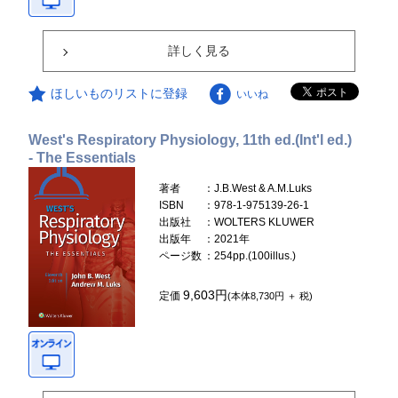
詳しく見る
ほしいものリストに登録
いいね
West's Respiratory Physiology, 11th ed.(Int'l ed.)
- The Essentials
著者
：J.B.West & A.M.Luks
ISBN
：978-1-975139-26-1
出版社
：WOLTERS KLUWER
出版年
：2021年
ページ数
：254pp.(100illus.)
9,603円
定価
(本体8,730円 ＋ 税)