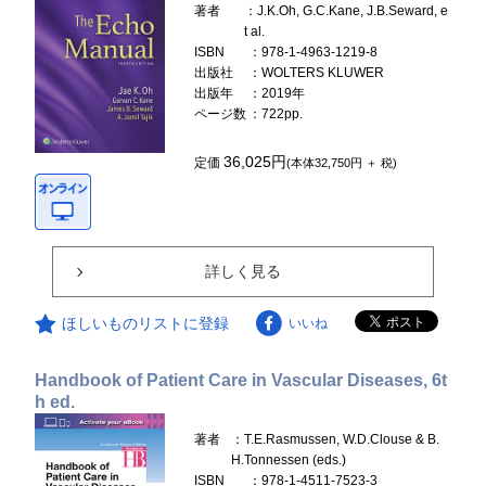
著者
：J.K.Oh, G.C.Kane, J.B.Seward, e
t al.
ISBN
：978-1-4963-1219-8
出版社
：WOLTERS KLUWER
出版年
：2019年
ページ数
：722pp.
36,025円
定価
(本体32,750円 ＋ 税)
詳しく見る
ほしいものリストに登録
いいね
Handbook of Patient Care in Vascular Diseases, 6t
h ed.
著者
：T.E.Rasmussen, W.D.Clouse & B.
H.Tonnessen (eds.)
ISBN
：978-1-4511-7523-3