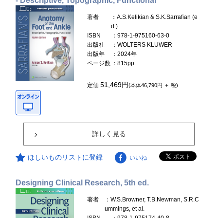
- Descriptive, Topographic, Functional
著者
：A.S.Kelikian & S.K.Sarrafian (e
d.)
ISBN
：978-1-975160-63-0
出版社
：WOLTERS KLUWER
出版年
：2024年
ページ数
：815pp.
51,469円
定価
(本体46,790円 ＋ 税)
詳しく見る
ほしいものリストに登録
いいね
Designing Clinical Research, 5th ed.
著者
：W.S.Browner, T.B.Newman, S.R.C
ummings, et al.