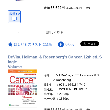
68,629円
定価
(本体62,390円 ＋ 税)
詳しく見る
ほしいものリストに登録
いいね
DeVita, Hellman, & Rosenberg's Cancer, 12th ed.,S
ingle
Volume
著者
：V.T.DeVita,Jr., T.S.Lawrence & S.
A.Rosenberg
ISBN
：978-1-975184-74-2
出版社
：WOLTERS KLUWER
出版年
：2023年
ページ数
：1880pp.
68,629円
定価
(本体62,390円 ＋ 税)