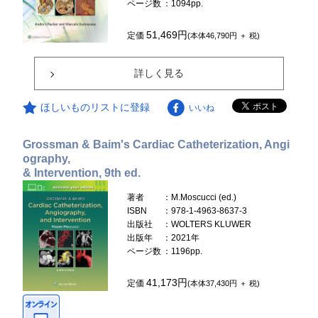
ページ数
：1094pp.
51,469円
定価
(本体46,790円 ＋ 税)
詳しく見る
ほしいものリストに登録
いいね
Grossman & Baim's Cardiac Catheterization, Angi
ography,
& Intervention, 9th ed.
著者
：M.Moscucci (ed.)
ISBN
：978-1-4963-8637-3
出版社
：WOLTERS KLUWER
出版年
：2021年
ページ数
：1196pp.
41,173円
定価
(本体37,430円 ＋ 税)