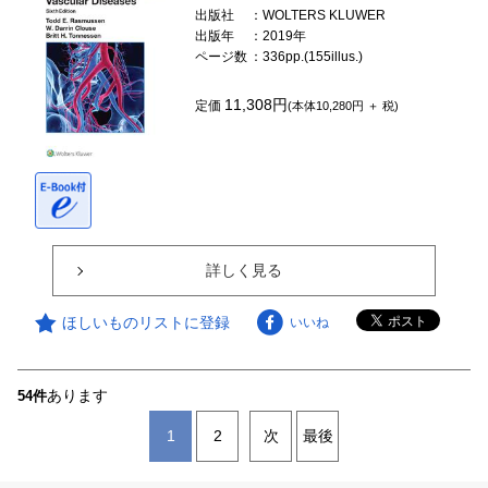
出版社
：WOLTERS KLUWER
出版年
：2019年
ページ数
：336pp.(155illus.)
11,308円
定価
(本体10,280円 ＋ 税)
詳しく見る
ほしいものリストに登録
いいね
あります
54件
1
2
次
最後