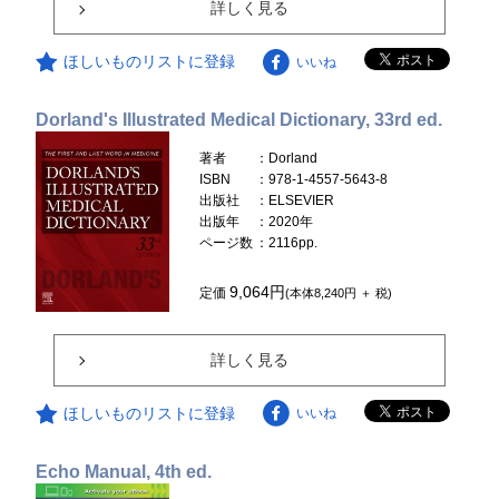
詳しく見る
ほしいものリストに登録
いいね
Dorland's Illustrated Medical Dictionary, 33rd ed.
著者
：Dorland
ISBN
：978-1-4557-5643-8
出版社
：ELSEVIER
出版年
：2020年
ページ数
：2116pp.
9,064円
定価
(本体8,240円 ＋ 税)
詳しく見る
ほしいものリストに登録
いいね
Echo Manual, 4th ed.