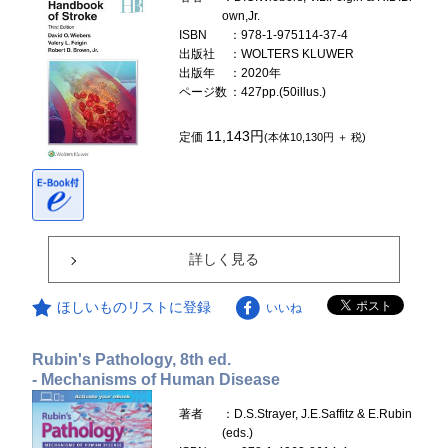
own,Jr.
ISBN
：978-1-975114-37-4
出版社
：WOLTERS KLUWER
出版年
：2020年
ページ数
：427pp.(50illus.)
11,143円
定価
(本体10,130円 ＋ 税)
詳しく見る
ほしいものリストに登録
いいね
Rubin's Pathology, 8th ed.
- Mechanisms of Human Disease
著者
：D.S.Strayer, J.E.Saffitz & E.Rubin
(eds.)