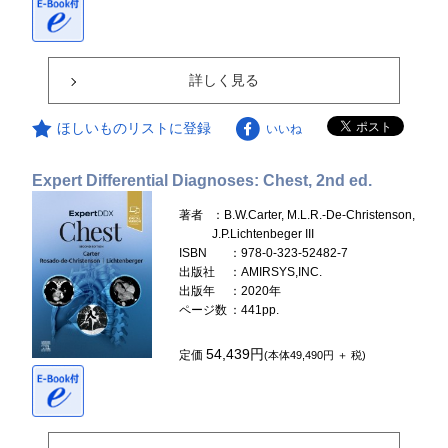
詳しく見る
ほしいものリストに登録
いいね
Expert Differential Diagnoses: Chest, 2nd ed.
著者
：B.W.Carter, M.L.R.-De-Christenson,
J.P.Lichtenbeger III
ISBN
：978-0-323-52482-7
出版社
：AMIRSYS,INC.
出版年
：2020年
ページ数
：441pp.
54,439円
定価
(本体49,490円 ＋ 税)