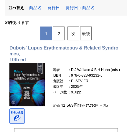
商品名
発行日
発行日＋商品名
並べ替え
あります
54件
1
2
次
最後
Dubois' Lupus Erythematosus & Related Syndro
mes,
10th ed.
著者
：D.J.Wallace & B.H.Hahn (eds.)
ISBN
：978-0-323-93232-5
出版社
：ELSEVIER
出版年
：2025年
ページ数
：910pp.
41,569円
定価
(本体37,790円 ＋ 税)