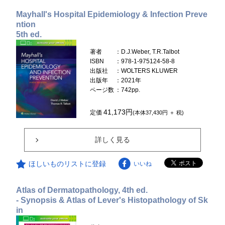
Mayhall's Hospital Epidemiology & Infection Preve
ntion
5th ed.
著者
：D.J.Weber, T.R.Talbot
ISBN
：978-1-975124-58-8
出版社
：WOLTERS KLUWER
出版年
：2021年
ページ数
：742pp.
41,173円
定価
(本体37,430円 ＋ 税)
詳しく見る
ほしいものリストに登録
いいね
Atlas of Dermatopathology, 4th ed.
- Synopsis & Atlas of Lever's Histopathology of Sk
in