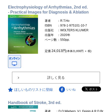
Electrophysiology of Arrhythmias, 2nd ed.
- Practical Images for Diagnosis & Ablation
著者
：R.T.Ho
ISBN
：978-1-975101-10-7
出版社
：WOLTERS KLUWER
出版年
：2020年
ページ数
：550pp.
24,013円
定価
(本体21,830円 ＋ 税)
詳しく見る
ほしいものリストに登録
いいね
Handbook of Stroke, 3rd ed.
著者
：D.O.Wiebers, V.L.Feigin & R.D.Br