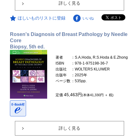
詳しく見る
ほしいものリストに登録
いいね
Rosen's Diagnosis of Breast Pathology by Needle
Core
Biopsy, 5th ed.
著者
：S.A.Hoda, R.S.Hoda & E.Zhong
ISBN
：978-1-975198-36-7
出版社
：WOLTERS KLUWER
出版年
：2025年
ページ数
：535pp.
45,463円
定価
(本体41,330円 ＋ 税)
詳しく見る