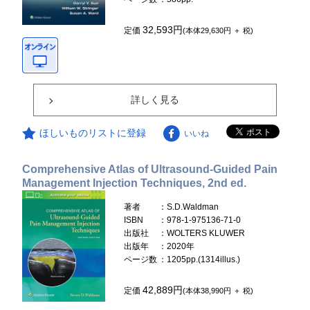
32,593円
定価
(本体29,630円 ＋ 税)
詳しく見る
ほしいものリストに登録
いいね
Comprehensive Atlas of Ultrasound-Guided Pain
Management Injection Techniques, 2nd ed.
著者
：S.D.Waldman
ISBN
：978-1-975136-71-0
出版社
：WOLTERS KLUWER
出版年
：2020年
ページ数
：1205pp.(1314illus.)
42,889円
定価
(本体38,990円 ＋ 税)