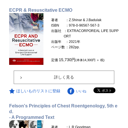
ECPR & Resuscitative ECMO
著者
：Z.Shinar & J.Badulak
ISBN
：978-0-96567-567-3
出版社
：EXTRACORPOREAL LIFE SUPP
ORT
出版年
：2021年
ページ数
：282pp.
15,730円
定価
(本体14,300円 ＋ 税)
詳しく見る
ほしいものリストに登録
いいね
Felson's Principles of Chest Roentgenology, 5th e
d.
- A Programmed Text
著者
：L.R.Goodman