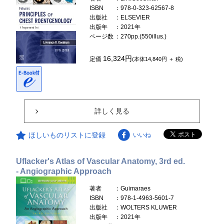
ISBN
：978-0-323-62567-8
出版社
：ELSEVIER
出版年
：2021年
ページ数
：270pp.(550illus.)
16,324円
定価
(本体14,840円 ＋ 税)
詳しく見る
ほしいものリストに登録
いいね
Uflacker's Atlas of Vascular Anatomy, 3rd ed.
- Angiographic Approach
著者
：Guimaraes
ISBN
：978-1-4963-5601-7
出版社
：WOLTERS KLUWER
出版年
：2021年