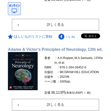
詳しく見る
ほしいものリストに登録
いいね
Adams & Victor's Principles of Neurology, 12th ed.
著者
：A.H.Ropper, M.A.Samuels, J.P.Kle
in, et al.
ISBN
：978-1-264-26452-0
出版社
：MCGRAW HILL EDUCATION
出版年
：2023年
ページ数
：1605pp.
36,113円
定価
(本体32,830円 ＋ 税)
詳しく見る