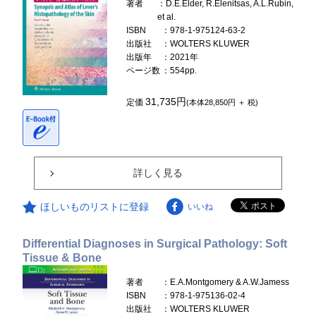
著者
：D.E.Elder, R.Elenitsas, A.L.Rubin,
et al.
ISBN
：978-1-975124-63-2
出版社
：WOLTERS KLUWER
出版年
：2021年
ページ数
：554pp.
31,735円
定価
(本体28,850円 ＋ 税)
詳しく見る
ほしいものリストに登録
いいね
Differential Diagnoses in Surgical Pathology: Soft
Tissue & Bone
著者
：E.A.Montgomery & A.W.Jamess
ISBN
：978-1-975136-02-4
出版社
：WOLTERS KLUWER