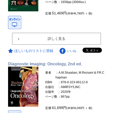
ページ数
：1658pp.(300illus.)
51,469円
定価
(本体46,790円 ＋ 税)
詳しく見る
ほしいものリストに登録
いいね
Diagnostic Imaging: Oncology, 2nd ed.
著者
：A.M.Shaaban, M.Rezvani & P.R.C
hapman
ISBN
：978-0-323-66112-6
出版社
：AMIRSYS,INC.
出版年
：2020年
ページ数
：867pp.
61,699円
定価
(本体56,090円 ＋ 税)