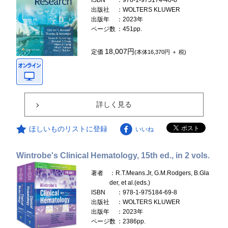
ISBN
：978-1-975174-40-8
出版社
：WOLTERS KLUWER
出版年
：2023年
ページ数
：451pp.
18,007円
定価
(本体16,370円 ＋ 税)
詳しく見る
ほしいものリストに登録
いいね
Wintrobe's Clinical Hematology, 15th ed., in 2 vols.
著者
：R.T.Means.Jr, G.M.Rodgers, B.Gla
der, et al.(eds.)
ISBN
：978-1-975184-69-8
出版社
：WOLTERS KLUWER
出版年
：2023年
ページ数
：2386pp.