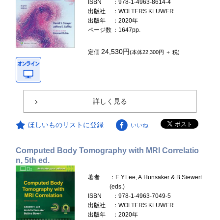
ISBN
：978-1-4963-8614-4
出版社
：WOLTERS KLUWER
出版年
：2020年
ページ数
：1647pp.
24,530円
定価
(本体22,300円 ＋ 税)
詳しく見る
ほしいものリストに登録
いいね
Computed Body Tomography with MRI Correlatio
n, 5th ed.
著者
：E.Y.Lee, A.Hunsaker & B.Siewert
(eds.)
ISBN
：978-1-4963-7049-5
出版社
：WOLTERS KLUWER
出版年
：2020年