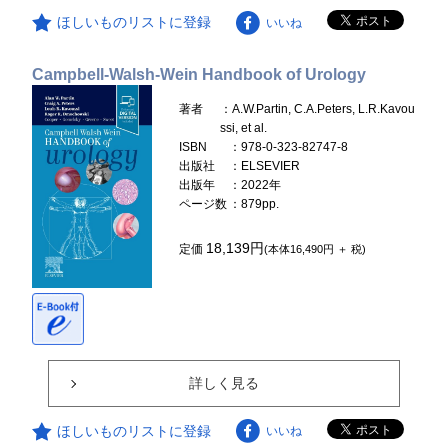
ほしいものリストに登録
いいね
Campbell-Walsh-Wein Handbook of Urology
著者
：A.W.Partin, C.A.Peters, L.R.Kavou
ssi, et al.
ISBN
：978-0-323-82747-8
出版社
：ELSEVIER
出版年
：2022年
ページ数
：879pp.
18,139円
定価
(本体16,490円 ＋ 税)
詳しく見る
ほしいものリストに登録
いいね