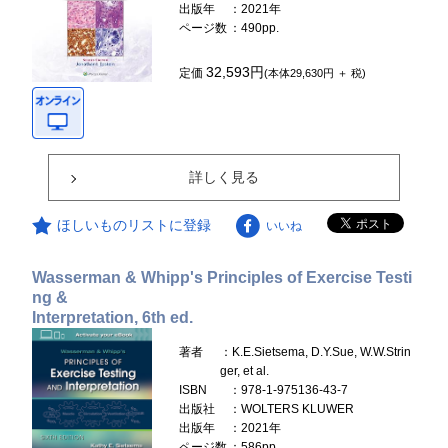
出版年
：2021年
ページ数
：490pp.
32,593円
定価
(本体29,630円 ＋ 税)
詳しく見る
ほしいものリストに登録
いいね
Wasserman & Whipp's Principles of Exercise Testi
ng &
Interpretation, 6th ed.
著者
：K.E.Sietsema, D.Y.Sue, W.W.Strin
ger, et al.
ISBN
：978-1-975136-43-7
出版社
：WOLTERS KLUWER
出版年
：2021年
ページ数
：586pp.