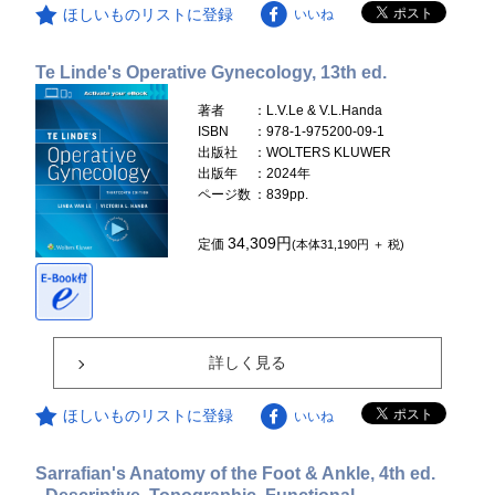
ほしいものリストに登録
いいね
Te Linde's Operative Gynecology, 13th ed.
著者
：L.V.Le & V.L.Handa
ISBN
：978-1-975200-09-1
出版社
：WOLTERS KLUWER
出版年
：2024年
ページ数
：839pp.
34,309円
定価
(本体31,190円 ＋ 税)
詳しく見る
ほしいものリストに登録
いいね
Sarrafian's Anatomy of the Foot & Ankle, 4th ed.