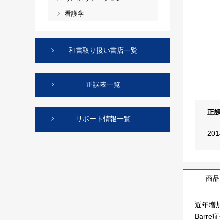
看護学
和書取り扱い書店一覧
正誤表一覧
正
サポート情報一覧
20
商品
近年増
Bar