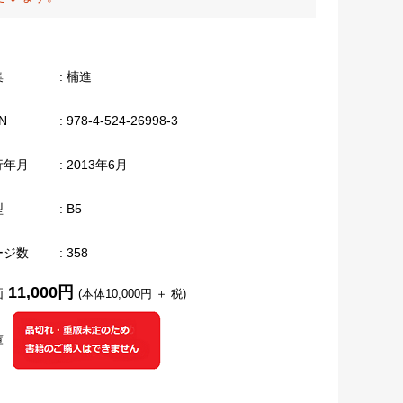
集
: 楠進
N
: 978-4-524-26998-3
行年月
: 2013年6月
型
: B5
ージ数
: 358
11,000円
価
(本体10,000円 ＋ 税)
庫