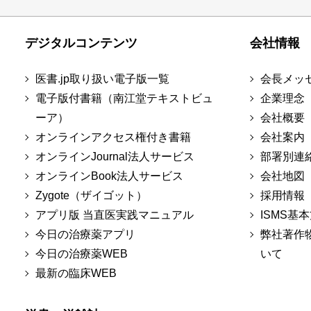
デジタルコンテンツ
会社情報
医書.jp取り扱い電子版一覧
会長メッ
電子版付書籍（南江堂テキストビュ
企業理念
ーア）
会社概要
オンラインアクセス権付き書籍
会社案内
オンラインJournal法人サービス
部署別連
オンラインBook法人サービス
会社地図
Zygote（ザイゴット）
採用情報
アプリ版 当直医実践マニュアル
ISMS基
今日の治療薬アプリ
弊社著作
今日の治療薬WEB
いて
最新の臨床WEB