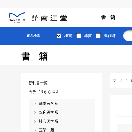
書 籍
和書
洋書
洋雑誌
商品検索
書籍
ホーム
新刊書一覧
カテゴリから探す
基礎医学系
臨床医学系
社会医学系
医学一般