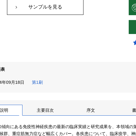
サンプルを見る
誤表
14年09月18日
第1刷
説明
主要目次
序文
加傾向にある免疫性神経疾患の最新の臨床実績と研究成果を、本領域の第一人
re症候群、重症筋無力症など幅広くカバー。各疾患について、臨床疫学、