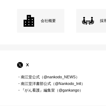
会社概要
採
X
・南江堂公式（@nankodo_NEWS）
・南江堂洋書部公式（@Nankodo_Intl）
・『がん看護』編集室（@gankango）