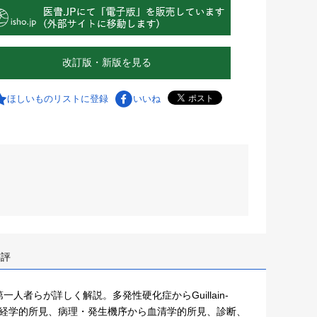
改訂版・新版を見る
ほしいものリストに登録
いいね
書評
者らが詳しく解説。多発性硬化症からGuillain-
神経学的所見、病理・発生機序から血清学的所見、診断、