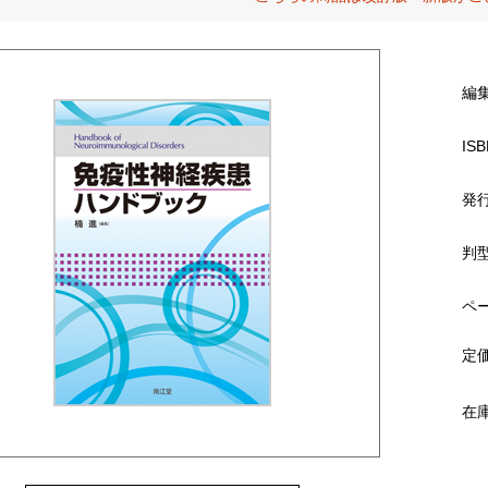
編
ISB
発
判
ペ
定
在