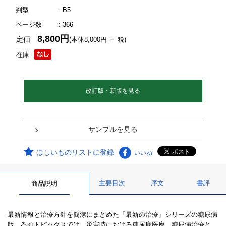
判型
: B5
ページ数
: 366
8,800円
定価
(本体8,000円 ＋ 税)
在庫
改訂版・新版を見る
サンプルを見る
ほしいものリストに登録
いいね
主要目次
序文
書評
商品説明
最新情報と治療方針を簡潔にまとめた「最新の治療」シリーズの糖尿病
版。巻頭トピックスでは、災害時における糖尿病医療、糖尿病治療と