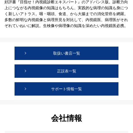
好評書『目指せ！内視鏡診断エキスパート』のアドバンス版。診断力向
上につながる内視鏡像の知識はもちろん、実践的な病理の知識も身につ
く新しいアトラス。咽・咽頭、食道、から大腸までの消化管癌を網羅。
多数の鮮明な内視鏡像と病理所見を対比して、内視鏡医、病理医がそれ
ぞれていねいに解説。生検像や病理像の知識を深めたい内視鏡医必携。
取扱い書店一覧
正誤表一覧
サポート情報一覧
会社情報