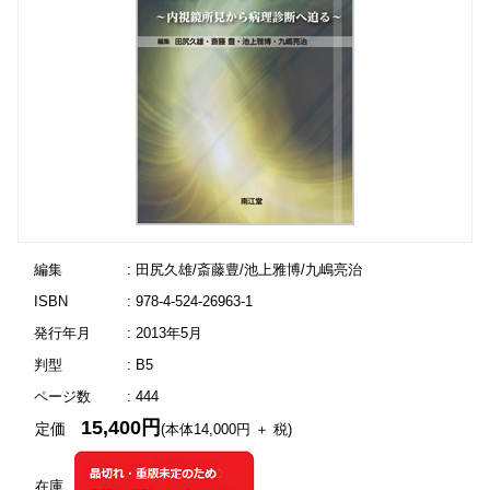
編集
: 田尻久雄/斎藤豊/池上雅博/九嶋亮治
ISBN
: 978-4-524-26963-1
発行年月
: 2013年5月
判型
: B5
ページ数
: 444
15,400円
定価
(本体14,000円 ＋ 税)
在庫