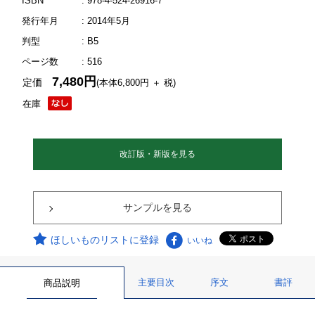
ISBN
: 978-4-524-26916-7
発行年月
: 2014年5月
判型
: B5
ページ数
: 516
7,480円
定価
(本体6,800円 ＋ 税)
在庫
改訂版・新版を見る
サンプルを見る
ほしいものリストに登録
いいね
主要目次
序文
書評
商品説明