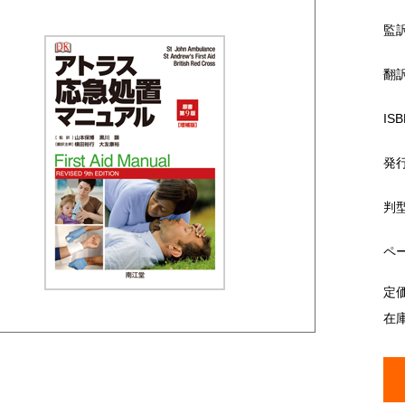
監
翻
ISB
発
判
ペ
定
在