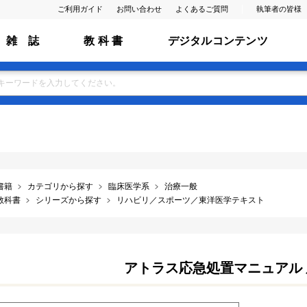
ご利用ガイド
お問い合わせ
よくあるご質問
執筆者の皆様
雑 誌
教 科 書
デジタルコンテンツ
書籍
カテゴリから探す
臨床医学系
治療一般
教科書
シリーズから探す
リハビリ／スポーツ／東洋医学テキスト
アトラス応急処置マニュアル