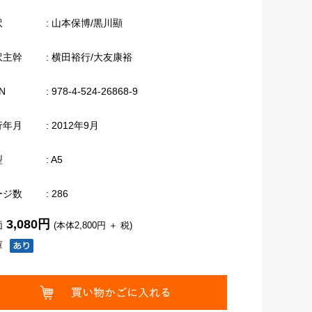
訳
: 山本保博/黒川顯
訳主幹
: 横田裕行/大友康裕
N
: 978-4-524-26868-9
行年月
: 2012年9月
型
: A5
ージ数
: 286
3,080円
価
(本体2,800円 ＋ 税)
庫