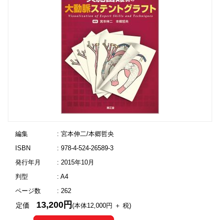
編集
: 宮本伸二/本郷哲央
ISBN
: 978-4-524-26589-3
発行年月
: 2015年10月
判型
: A4
ページ数
: 262
13,200円
定価
(本体12,000円 ＋ 税)